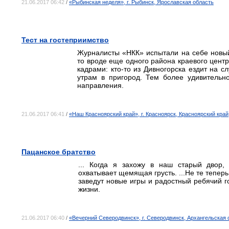
21.06.2017 06:42
/
«Рыбинская неделя», г. Рыбинск, Ярославская область
Тест на гостеприимство
Журналисты «НКК» испытали на себе новый
то вроде еще одного района краевого центра
кадрами: кто-то из Дивногорска ездит на с
утрам в пригород. Тем более удивительно
направления.
21.06.2017 06:41
/
«Наш Красноярский край», г. Красноярск, Красноярский край
Пацанское братство
... Когда я захожу в наш старый двор,
охватывает щемящая грусть. ...Не те теперь
заведут новые игры и радостный ребячий 
жизни.
21.06.2017 06:40
/
«Вечерний Северодвинск», г. Северодвинск, Архангельская 