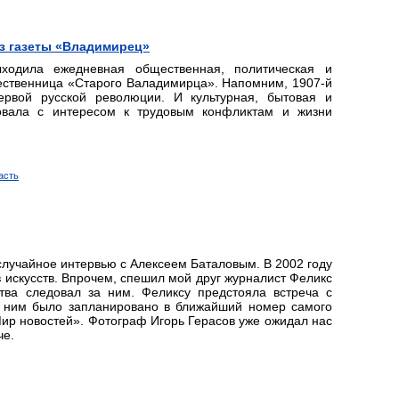
из газеты «Владимирец»
ходила ежедневная общественная, политическая и
ественница «Старого Валадимирца». Напомним, 1907-й
ервой русской революции. И культурная, бытовая и
вовала с интересом к трудовым конфликтам и жизни
асть
лучайное интервью с Алексеем Баталовым. В 2002 году
искусств. Впрочем, спешил мой друг журналист Феликс
ва следовал за ним. Феликсу предстояла встреча с
 ним было запланировано в ближайший номер самого
ир новостей». Фотограф Игорь Герасов уже ожидал нас
че.