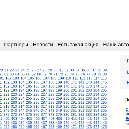
Партнеры
Новости
Есть такая акция
Наши авт
20
21
22
23
24
25
26
27
28
29
30
31
32
33
34
35
36
37
38
39
61
62
63
64
65
66
67
68
69
70
71
72
73
74
75
76
77
78
79
80
01
102
103
104
105
106
107
108
109
110
111
112
113
114
115
1
132
133
134
135
136
137
138
139
140
141
142
143
144
145
Н
1
162
163
164
165
166
167
168
169
170
171
172
173
174
175
1
192
193
194
195
196
197
198
199
200
201
202
203
204
205
1
222
223
224
225
226
227
228
229
230
231
232
233
234
235
1
252
253
254
255
256
257
258
259
260
261
262
263
264
265
П
1
282
283
284
285
286
287
288
289
290
291
292
293
294
295
11
312
313
314
315
316
317
318
319
320
321
322
323
324
325
С
1
342
343
344
345
346
347
348
349
350
351
352
353
354
355
Ф
1
372
373
374
375
376
377
378
379
380
381
382
383
384
385
Е
01
402
403
404
405
406
407
408
409
410
411
412
413
414
415
1
432
433
434
435
436
437
438
439
440
441
442
443
444
445
г
1
462
463
464
465
466
467
468
469
470
471
472
473
474
475