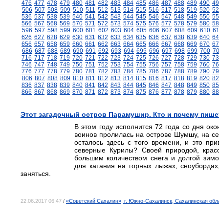
476
477
478
479
480
481
482
483
484
485
486
487
488
489
490
49
506
507
508
509
510
511
512
513
514
515
516
517
518
519
520
52
536
537
538
539
540
541
542
543
544
545
546
547
548
549
550
55
566
567
568
569
570
571
572
573
574
575
576
577
578
579
580
58
596
597
598
599
600
601
602
603
604
605
606
607
608
609
610
6
626
627
628
629
630
631
632
633
634
635
636
637
638
639
640
64
656
657
658
659
660
661
662
663
664
665
666
667
668
669
670
67
686
687
688
689
690
691
692
693
694
695
696
697
698
699
700
7
716
717
718
719
720
721
722
723
724
725
726
727
728
729
730
73
746
747
748
749
750
751
752
753
754
755
756
757
758
759
760
76
776
777
778
779
780
781
782
783
784
785
786
787
788
789
790
79
806
807
808
809
810
811
812
813
814
815
816
817
818
819
820
82
836
837
838
839
840
841
842
843
844
845
846
847
848
849
850
85
866
867
868
869
870
871
872
873
874
875
876
877
878
879
880
88
Этот загадочный остров Парамушир. Кто и почему пише
В этом году исполнится 72 года со дня ок
воинов пролилась на острове Шумшу, на се
осталось здесь с того времени, и это п
северные Курилы? Своей природой, красо
большим количеством снега и долгой зимо
для катания на горных лыжах, сноубордах
заняться.
22.06.2017 06:47
/
«Советский Сахалин», г. Южно-Сахалинск, Сахалинская обл