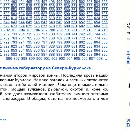
1
492
493
494
495
496
497
498
499
500
501
502
503
504
505
1
522
523
524
525
526
527
528
529
530
531
532
533
534
535
1
552
553
554
555
556
557
558
559
560
561
562
563
564
565
1
582
583
584
585
586
587
588
589
590
591
592
593
594
595
11
612
613
614
615
616
617
618
619
620
621
622
623
624
625
1
642
643
644
645
646
647
648
649
650
651
652
653
654
655
с
1
672
673
674
675
676
677
678
679
680
681
682
683
684
685
Р
01
702
703
704
705
706
707
708
709
710
711
712
713
714
715
Е
1
732
733
734
735
736
737
738
739
740
741
742
743
744
745
1
762
763
764
765
766
767
768
769
770
771
772
773
774
775
20
1
792
793
794
795
796
797
798
799
800
801
802
803
804
805
1
822
823
824
825
826
827
828
829
830
831
832
833
834
835
1
852
853
854
855
856
857
858
859
860
861
862
863
864
865
П
1
882
883
884
885
886
887
888
889
890
891
892
893
894
895
В
896
897
898
899
900
901
902
903
904
905
906
907
908
→
А
т письма губернатору из Северо-Курильска
ончания второй мировой войны. Последняя кровь наших
верных Курилах. Немало загадок и военных экспонатов
ривлекает любителей истории. Чем еще примечательны
той, мощью вулканов, рыбалкой, охотой и, конечно,
й, что дает возможность любителям зимнего экстрима
, снегоходах. В общем, есть на что посмотреть и чем
асть
9
Т