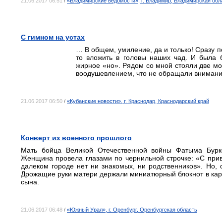
21.06.2017 06:51
/
«Владимирские ведомости», г. Владимир, Владимирская обл
С гимном на устах
… В общем, умиление, да и только! Сразу п
то вложить в головы наших чад. И была
жирное «но». Рядом со мной стояли две мо
воодушевлением, что не обращали внимание
21.06.2017 06:50
/
«Кубанские новости», г. Краснодар, Краснодарский край
Конверт из военного прошлого
Мать бойца Великой Отечественной войны Фатыма Бурке
Женщина провела глазами по чернильной строчке: «С приве
далеком городе нет ни знакомых, ни родственников». Но, 
Дрожащие руки матери держали миниатюрный блокнот в кар
сына.
21.06.2017 06:48
/
«Южный Урал», г. Оренбург, Оренбургская область