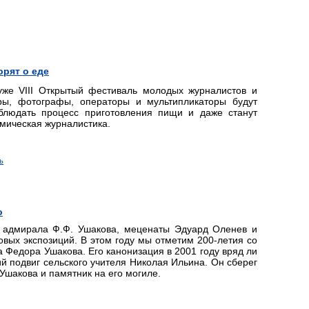
рят о еде
же VIII Открытый фестиваль молодых журналистов и
ры, фотографы, операторы и мультипликаторы будут
блюдать процесс приготовления пищи и даже станут
омическая журналистика.
ь
о
я адмирала Ф.Ф. Ушакова, меценаты Эдуард Оленев и
вых экспозиций. В этом году мы отметим 200-летия со
 Федора Ушакова. Его канонизация в 2001 году вряд ли
й подвиг сельского учителя Николая Ильина. Он сберег
Ушакова и памятник на его могиле.