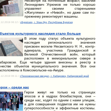
Несмотря на почтенный возраст, Василий
Леонидович Угрюмов не только хорошо
управляет своими старенькими
«Жигулями» и «Нивой», но даже сам по-
прежнему ремонтирует машины.
.12.2019 06:12 /
«Бурятия», г. Улан-Удэ, Республика Бурятия
бъектов культурного наследия стало больше
В этом году статус объекта культурного
наследия регионального значения
присвоен могиле Несвитского Н. Н., контр-
адмирала, участника Гражданской и
Великой Отечественной войн, который
расположен в мемориальном сквере в
абаровске. Еще четыре здания внесены в реестр в
ачестве объектов муниципального значения. Все они
асположены в Комсомольске-на-Амуре.
.12.2019 06:11 /
«Тихоокеанская звезда», г. Хабаровск, Хабаровский край
ерои – среди нас
Герои живут не только на страницах
эпосов и в кадрах блокбастеров, они –
среди нас, ходят по одним с нами улицам,
а для совершения подвигов им не нужны
суперспособности и эффектные костюмы.