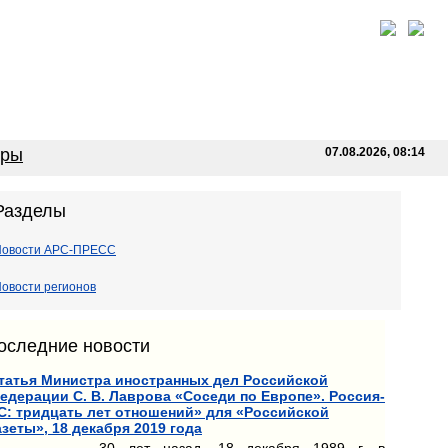
оры
07.08.2026, 08:14
Разделы
Новости АРС-ПРЕСС
овости регионов
оследние новости
татья Министра иностранных дел Российской
едерации С. В. Лаврова «Соседи по Европе». Россия-
С: тридцать лет отношений» для «Российской
азеты», 18 декабря 2019 года
30 лет назад, 18 декабря 1989 г. в