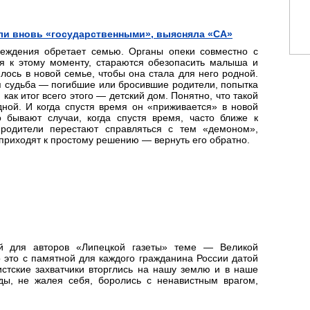
тали вновь «государственными», выясняла «СА»
чреждения обретает семью. Органы опеки совместно с
я к этому моменту, стараются обезопасить малыша и
лось в новой семье, чтобы она стала для него родной.
ая судьба — погибшие или бросившие родители, попытка
 как итог всего этого — детский дом. Понятно, что такой
ной. И когда спустя время он «приживается» в новой
 бывают случаи, когда спустя время, часто ближе к
родители перестают справляться с тем «демоном»,
и приходят к простому решению — вернуть его обратно.
й для авторов «Липецкой газеты» теме — Великой
 это с памятной для каждого гражданина России датой
стские захватчики вторглись на нашу землю и в наше
ы, не жалея себя, боролись с ненавистным врагом,