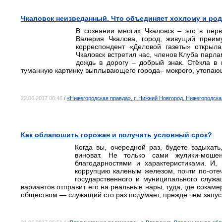
Чкаловск неизведанный. Что объединяет хохлому и ро
В сознании многих Чкаловск – это в пер
Валерия Чкалова, город, живущий преим
корреспондент «Деловой газеты» открыл
Чкаловск встретил нас, членов Клуба парла
дождь в дорогу – добрый знак. Стёкла в
туманную картинку выплывающего города– мокрого, утопающе
22.06.2017 06:46
/
«Нижегородская правда», г. Нижний Новгород, Нижегородска
Как облапошить горожан и получить условный срок?
Когда вы, очередной раз, будете вздыхат
виноват. Не только сами жулики-моше
благодарностями и характеристиками. И, 
коррупцию каленым железом, почти по-отеч
государственного и муниципального служа
вариантов отправит его на реальные нары, туда, где сокаме
обществом — служащий сто раз подумает, прежде чем запус