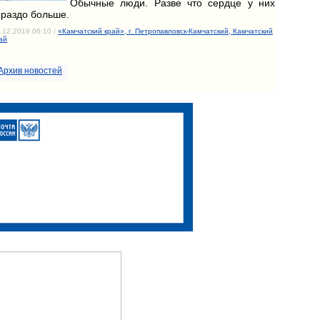
Обычные люди. Разве что сердце у них
ораздо больше.
.12.2019 06:10 /
«Камчатский край», г. Петропавловск-Камчатский, Камчатский
ай
Архив новостей