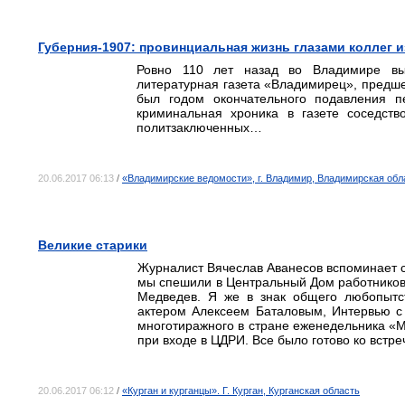
Губерния-1907: провинциальная жизнь глазами коллег 
Ровно 110 лет назад во Владимире вы
литературная газета «Владимирец», предш
был годом окончательного подавления п
криминальная хроника в газете соседст
политзаключенных…
20.06.2017 06:13
/
«Владимирские ведомости», г. Владимир, Владимирская обл
Великие старики
Журналист Вячеслав Аванесов вспоминает с
мы спешили в Центральный Дом работников 
Медведев. Я же в знак общего любопытст
актером Алексеем Баталовым, Интервью с
многотиражного в стране еженедельника «М
при входе в ЦДРИ. Все было готово ко встре
20.06.2017 06:12
/
«Курган и курганцы». Г. Курган, Курганская область