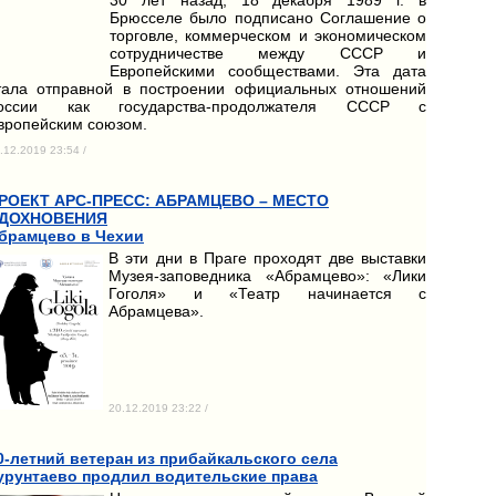
Брюсселе было подписано Соглашение о
торговле, коммерческом и экономическом
сотрудничестве между СССР и
Европейскими сообществами. Эта дата
тала отправной в построении официальных отношений
оссии как государства-продолжателя СССР с
вропейским союзом.
.12.2019 23:54 /
РОЕКТ АРС-ПРЕСС: АБРАМЦЕВО – МЕСТО
ДОХНОВЕНИЯ
брамцево в Чехии
В эти дни в Праге проходят две выставки
Музея-заповедника «Абрамцево»: «Лики
Гоголя» и «Театр начинается с
Абрамцева».
20.12.2019 23:22 /
0-летний ветеран из прибайкальского села
урунтаево продлил водительские права