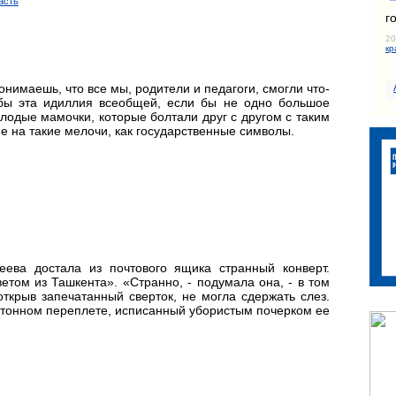
асть
г
20
кр
онимаешь, что все мы, родители и педагоги, смогли что-
 бы эта идиллия всеобщей, если бы не одно большое
лодые мамочки, которые болтали друг с другом с таким
 на такие мелочи, как государственные символы.
ева достала из почтового ящика странный конверт.
том из Ташкента». «Странно, - подумала она, - в том
открыв запечатанный сверток, не могла сдержать слез.
тонном переплете, исписанный убористым почерком ее