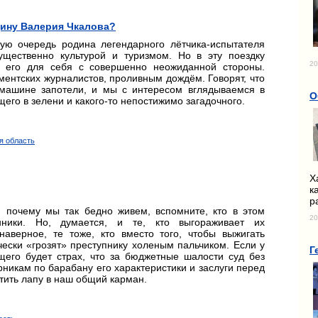
дину Валерия Чкалова?
вую очередь родина легендарного лётчика-испытателя
ущественно культурой и туризмом. Но в эту поездку
20
а его для себя с совершенно неожиданной стороны.
ментских журналистов, проливным дождём. Говорят, что
 машине запотели, и мы с интересом вглядываемся в
О
го в зелени и какого-то непостижимо загадочного.
я область
Х
к
р
ь, почему мы так бедно живем, вспомните, кто в этом
20
нники. Но, думается, и те, кто выгораживает их
наверное, те тоже, кто вместо того, чтобы выжигать
ески «грозят» преступнику холеным пальчиком. Если у
Г
щего будет страх, что за бюджетные шалости суд без
рникам по барабану его характеристики и заслуги перед
тить лапу в наш общий карман.