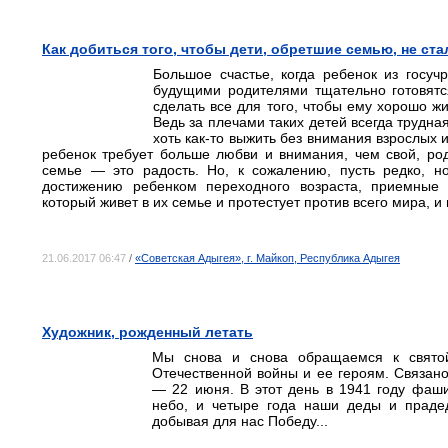
Как добиться того, чтобы дети, обретшие семью, не с
Большое счастье, когда ребенок из госу
будущими родителями тщательно готовятс
сделать все для того, чтобы ему хорошо жи
Ведь за плечами таких детей всегда трудн
хоть как-то выжить без внимания взрослых и
ребенок требует больше любви и внимания, чем свой, род
семье — это радость. Но, к сожалению, пусть редко, но
достижению ребенком переходного возраста, приемные 
который живет в их семье и протестует против всего мира, 
21.06.2017 06:47
/
«Советская Адыгея», г. Майкоп, Республика Адыгея
Художник, рожденный летать
Мы снова и снова обращаемся к свято
Отечественной войны и ее героям. Связано
— 22 июня. В этот день в 1941 году фаши
небо, и четыре года наши деды и прадед
добывая для нас Победу...