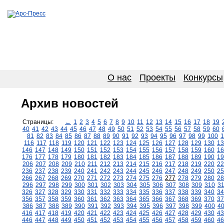
О нас
Проекты
Конкурсы
Архив новостей
Страницы:
←
1
2
3
4
5
6
7
8
9
10
11
12
13
14
15
16
17
18
19
40
41
42
43
44
45
46
47
48
49
50
51
52
53
54
55
56
57
58
59
60
81
82
83
84
85
86
87
88
89
90
91
92
93
94
95
96
97
98
99
100
1
116
117
118
119
120
121
122
123
124
125
126
127
128
129
130
13
146
147
148
149
150
151
152
153
154
155
156
157
158
159
160
16
176
177
178
179
180
181
182
183
184
185
186
187
188
189
190
19
206
207
208
209
210
211
212
213
214
215
216
217
218
219
220
22
236
237
238
239
240
241
242
243
244
245
246
247
248
249
250
25
266
267
268
269
270
271
272
273
274
275
276
277
278
279
280
28
296
297
298
299
300
301
302
303
304
305
306
307
308
309
310
3
326
327
328
329
330
331
332
333
334
335
336
337
338
339
340
34
356
357
358
359
360
361
362
363
364
365
366
367
368
369
370
37
386
387
388
389
390
391
392
393
394
395
396
397
398
399
400
4
416
417
418
419
420
421
422
423
424
425
426
427
428
429
430
43
446
447
448
449
450
451
452
453
454
455
456
457
458
459
460
46