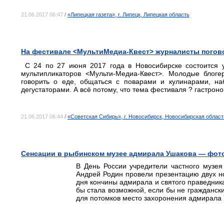
21.06.2017 06:47
/
«Липецкая газета», г. Липецк, Липецкая область
На фестивале <МультиМедиа-Квест> журналисты погово
С 24 по 27 июня 2017 года в Новосибирске состоится у
мультипликаторов <Мульти-Медиа-Квест>. Молодые блоге
говорить о еде, общаться с поварами и кулинарами, на
дегустаторами. А всё потому, что тема фестиваля ? гастрон
21.06.2017 06:44
/
«Советская Сибирь», г. Новосибирск, Новосибирская област
Сенсации в рыбинском музее адмирала Ушакова — фот
В День России учредители частного музе
Андрей Родин провели презентацию двух но
дня кончины адмирала и святого праведника
бы стала возможной, если бы не граждански
для потомков место захоронения адмирала 