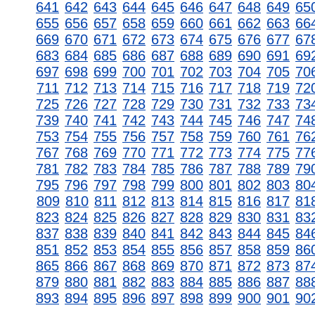
641
642
643
644
645
646
647
648
649
65
655
656
657
658
659
660
661
662
663
66
669
670
671
672
673
674
675
676
677
67
683
684
685
686
687
688
689
690
691
69
697
698
699
700
701
702
703
704
705
70
711
712
713
714
715
716
717
718
719
72
725
726
727
728
729
730
731
732
733
73
739
740
741
742
743
744
745
746
747
74
753
754
755
756
757
758
759
760
761
76
767
768
769
770
771
772
773
774
775
77
781
782
783
784
785
786
787
788
789
79
795
796
797
798
799
800
801
802
803
80
809
810
811
812
813
814
815
816
817
81
823
824
825
826
827
828
829
830
831
83
837
838
839
840
841
842
843
844
845
84
851
852
853
854
855
856
857
858
859
86
865
866
867
868
869
870
871
872
873
87
879
880
881
882
883
884
885
886
887
88
893
894
895
896
897
898
899
900
901
90