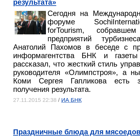
результата»
Сегодня на Международн
форуме SochiInterna
forTourism, собравш
предприятий турбизне
Анатолий Пахомов в беседе с пр
информагентства БНК и газеты
рассказал, что жесткий стиль упра
руководителя «Олимпстроя», а н
Коми Сергея Гапликова есть з
получения результата.
27.11.2015 22:38
/
ИА БНК
Праздничные блюда для мясоедо