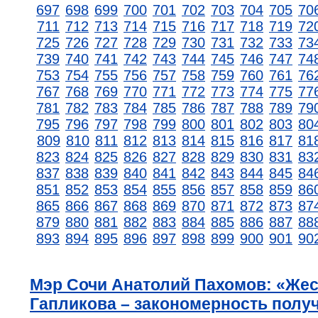
697
698
699
700
701
702
703
704
705
70
711
712
713
714
715
716
717
718
719
72
725
726
727
728
729
730
731
732
733
73
739
740
741
742
743
744
745
746
747
74
753
754
755
756
757
758
759
760
761
76
767
768
769
770
771
772
773
774
775
77
781
782
783
784
785
786
787
788
789
79
795
796
797
798
799
800
801
802
803
80
809
810
811
812
813
814
815
816
817
81
823
824
825
826
827
828
829
830
831
83
837
838
839
840
841
842
843
844
845
84
851
852
853
854
855
856
857
858
859
86
865
866
867
868
869
870
871
872
873
87
879
880
881
882
883
884
885
886
887
88
893
894
895
896
897
898
899
900
901
90
Мэр Сочи Анатолий Пахомов: «Жес
Гапликова – закономерность полу