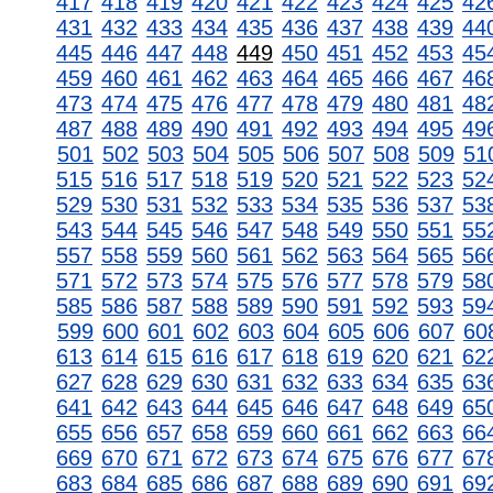
417
418
419
420
421
422
423
424
425
42
431
432
433
434
435
436
437
438
439
44
445
446
447
448
449
450
451
452
453
45
459
460
461
462
463
464
465
466
467
46
473
474
475
476
477
478
479
480
481
48
487
488
489
490
491
492
493
494
495
49
501
502
503
504
505
506
507
508
509
51
515
516
517
518
519
520
521
522
523
52
529
530
531
532
533
534
535
536
537
53
543
544
545
546
547
548
549
550
551
55
557
558
559
560
561
562
563
564
565
56
571
572
573
574
575
576
577
578
579
58
585
586
587
588
589
590
591
592
593
59
599
600
601
602
603
604
605
606
607
60
613
614
615
616
617
618
619
620
621
62
627
628
629
630
631
632
633
634
635
63
641
642
643
644
645
646
647
648
649
65
655
656
657
658
659
660
661
662
663
66
669
670
671
672
673
674
675
676
677
67
683
684
685
686
687
688
689
690
691
69