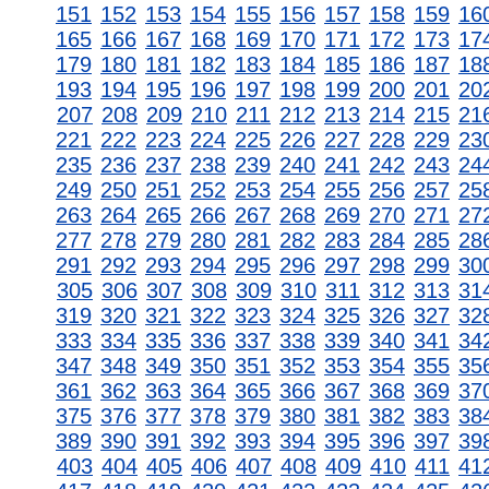
151
152
153
154
155
156
157
158
159
16
165
166
167
168
169
170
171
172
173
17
179
180
181
182
183
184
185
186
187
18
193
194
195
196
197
198
199
200
201
20
207
208
209
210
211
212
213
214
215
21
221
222
223
224
225
226
227
228
229
23
235
236
237
238
239
240
241
242
243
24
249
250
251
252
253
254
255
256
257
25
263
264
265
266
267
268
269
270
271
27
277
278
279
280
281
282
283
284
285
28
291
292
293
294
295
296
297
298
299
30
305
306
307
308
309
310
311
312
313
31
319
320
321
322
323
324
325
326
327
32
333
334
335
336
337
338
339
340
341
34
347
348
349
350
351
352
353
354
355
35
361
362
363
364
365
366
367
368
369
37
375
376
377
378
379
380
381
382
383
38
389
390
391
392
393
394
395
396
397
39
403
404
405
406
407
408
409
410
411
41