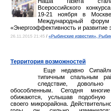
Наша газета стал
Всероссийского конкурс
19-21 ноября в Москв
Международный фору
«Энергоэффективность и развитие э
26.11.2015 21:45
/
«Рыбинские известия», Рыби
Территория возможностей
Еще недавно Сипайло
типичным спальным ра
следствие, довольно
обособленным. Сегодня многи
обижаются, услышав подобную х
своего микрорайона. Действительно
годы он сильно изменился: