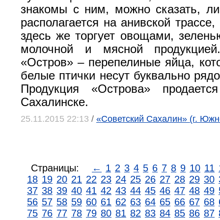
знакомы с ним, можно сказать, ли
располагается на анивской трассе,
здесь же торгует овощами, зелень
молочной и мясной продукцие
«Остров» – перепелиные яйца, кот
белые птички несут буквально рядо
Продукция «Острова» продает
Сахалинске.
25.11.2015 22:13
/
«Советский Сахалин» (г. Южн
Страницы:
←
1
2
3
4
5
6
7
8
9
10
11
18
19
20
21
22
23
24
25
26
27
28
29
30
37
38
39
40
41
42
43
44
45
46
47
48
49
56
57
58
59
60
61
62
63
64
65
66
67
68
75
76
77
78
79
80
81
82
83
84
85
86
87