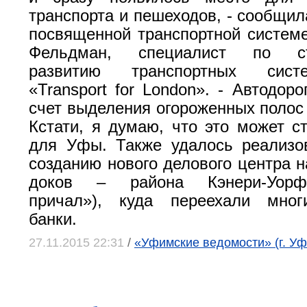
транспорта и пешеходов, - сообщил
посвященной транспортной системе
Фельдман, специалист по стр
развитию транспортных сист
«Transport for London». - Автодор
счет выделения огороженных полос 
Кстати, я думаю, что это может с
для Уфы. Также удалось реализо
созданию нового делового центра н
доков – района Кэнери-Уорф
причал»), куда переехали мно
банки.
27.11.2015 22:31
/
«Уфимские ведомости» (г. Уф