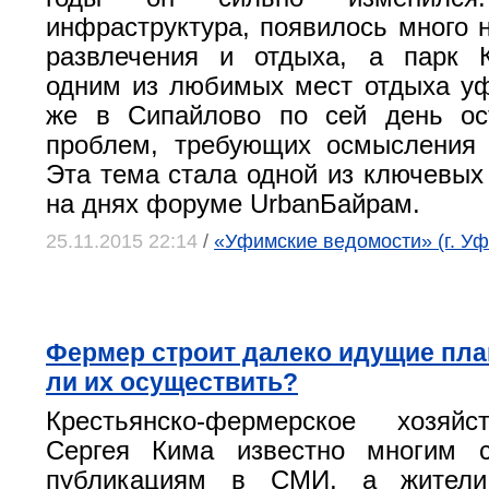
инфраструктура, появилось много 
развлечения и отдыха, а парк 
одним из любимых мест отдыха у
же в Сипайлово по сей день ос
проблем, требующих осмысления 
Эта тема стала одной из ключевы
на днях форуме UrbanБайрам.
25.11.2015 22:14
/
«Уфимские ведомости» (г. Уф
Фермер строит далеко идущие пла
ли их осуществить?
Крестьянско-фермерское хозяй
Сергея Кима известно многим 
публикациям в СМИ, а жители