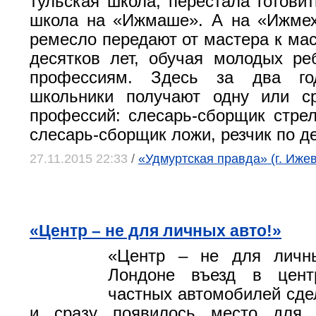
тульская школа, перестала готови
школа на «Ижмаше». А на «Ижмех
ремесло передают от мастера к мас
десятков лет, обучая молодых р
профессиям. Здесь за два го
школьники получают одну или ср
профессий: слесарь-сборщик стрел
слесарь-сборщик ложи, резчик по де
27.11.2015 22:33
/
«Удмуртская правда» (г. Ижев
«Центр – не для личных авто!»
«Центр – не для личн
Лондоне въезд в цент
частных автомобилей сде
и сразу появилось место для 