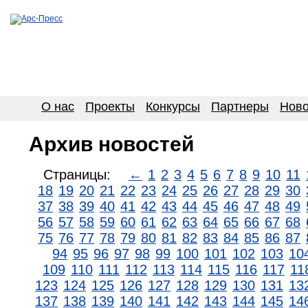
О нас
Проекты
Конкурсы
Партнеры
Ново
Архив новостей
Страницы:
←
1
2
3
4
5
6
7
8
9
10
11
18
19
20
21
22
23
24
25
26
27
28
29
30
37
38
39
40
41
42
43
44
45
46
47
48
49
56
57
58
59
60
61
62
63
64
65
66
67
68
75
76
77
78
79
80
81
82
83
84
85
86
87
94
95
96
97
98
99
100
101
102
103
10
109
110
111
112
113
114
115
116
117
11
123
124
125
126
127
128
129
130
131
13
137
138
139
140
141
142
143
144
145
14