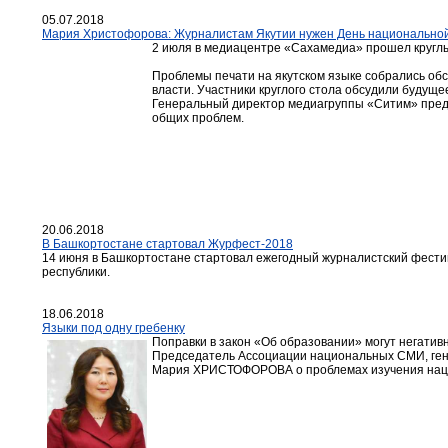
05.07.2018
Мария Христофорова: Журналистам Якутии нужен День национально
2 июля в медиацентре «Сахамедиа» прошел круглы
Проблемы печати на якутском языке собрались обс
власти. Участники круглого стола обсудили будуще
Генеральный директор медиагруппы «Ситим» пре
общих проблем.
20.06.2018
В Башкортостане стартовал Журфест-2018
14 июня в Башкортостане стартовал ежегодный журналистский фест
республики.
18.06.2018
Языки под одну гребенку
Поправки в закон «Об образовании» могут негатив
Председатель Ассоциации национальных СМИ, ге
Мария ХРИСТОФОРОВА о проблемах изучения нац