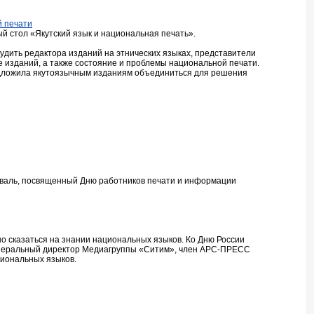
й печати
й стол «Якутский язык и национальная печать».
удить редактора изданий на этнических языках, представители
е изданий, а также состояние и проблемы национальной печати.
дложила якутоязычным изданиям объединиться для решения
иваль, посвященный Дню работников печати и информации
но сказаться на знании национальных языков. Ко Дню России
неральный директор Медиагруппы «Ситим», член АРС-ПРЕСС
иональных языков.