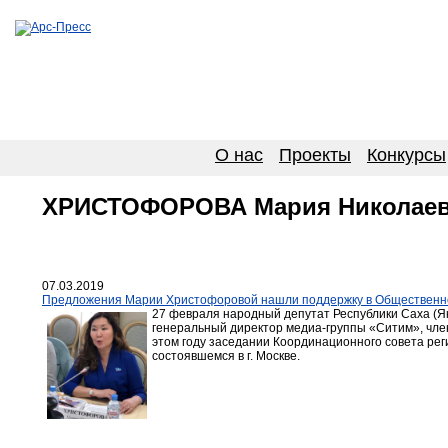
О нас
Проекты
Конкурсы
ХРИСТОФОРОВА Мария Николае
07.03.2019
Предложения Марии Христофоровой нашли поддержку в Общественн
27 февраля народный депутат Республики Саха (Я
генеральный директор медиа-группы «Ситим», чл
этом году заседании Координационного совета р
состоявшемся в г. Москве.