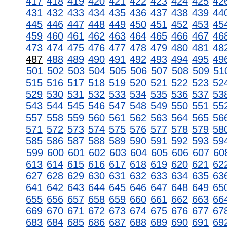
417
418
419
420
421
422
423
424
425
42
431
432
433
434
435
436
437
438
439
44
445
446
447
448
449
450
451
452
453
45
459
460
461
462
463
464
465
466
467
46
473
474
475
476
477
478
479
480
481
48
487
488
489
490
491
492
493
494
495
49
501
502
503
504
505
506
507
508
509
51
515
516
517
518
519
520
521
522
523
52
529
530
531
532
533
534
535
536
537
53
543
544
545
546
547
548
549
550
551
55
557
558
559
560
561
562
563
564
565
56
571
572
573
574
575
576
577
578
579
58
585
586
587
588
589
590
591
592
593
59
599
600
601
602
603
604
605
606
607
60
613
614
615
616
617
618
619
620
621
62
627
628
629
630
631
632
633
634
635
63
641
642
643
644
645
646
647
648
649
65
655
656
657
658
659
660
661
662
663
66
669
670
671
672
673
674
675
676
677
67
683
684
685
686
687
688
689
690
691
69