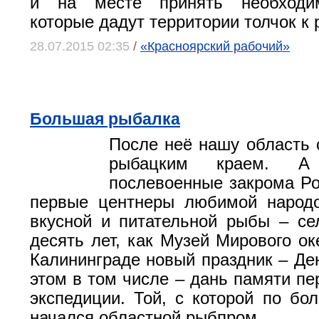
и на месте принять необходи
которые дадут территории толчок к 
28.07.2015 02:35
/
«Красноярский рабочий»
Большая рыбалка
После неё нашу область 
рыбацким краем. А
послевоенные закрома Р
первые центнеры любимой народо
вкусной и питательной рыбы – се
десять лет, как Музей Мирового ок
Калининграде новый праздник – Ден
этом в том числе – дань памяти пе
экспедиции. Той, с которой по бо
начался областной рыбпром.