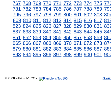
767
768
769
770
771
772
773
774
775
77
781
782
783
784
785
786
787
788
789
79
795
796
797
798
799
800
801
802
803
80
809
810
811
812
813
814
815
816
817
81
823
824
825
826
827
828
829
830
831
83
837
838
839
840
841
842
843
844
845
84
851
852
853
854
855
856
857
858
859
86
865
866
867
868
869
870
871
872
873
87
879
880
881
882
883
884
885
886
887
88
893
894
895
896
897
898
899
900
901
90
© 2008 «АРС-ПРЕСС»
О нас
АРС-ПРЕСС
О воде 