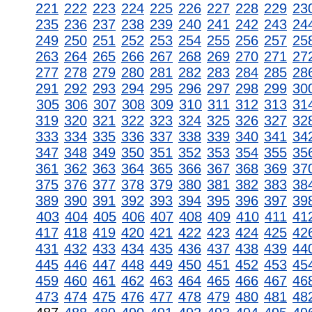
221
222
223
224
225
226
227
228
229
23
235
236
237
238
239
240
241
242
243
24
249
250
251
252
253
254
255
256
257
25
263
264
265
266
267
268
269
270
271
27
277
278
279
280
281
282
283
284
285
28
291
292
293
294
295
296
297
298
299
30
305
306
307
308
309
310
311
312
313
31
319
320
321
322
323
324
325
326
327
32
333
334
335
336
337
338
339
340
341
34
347
348
349
350
351
352
353
354
355
35
361
362
363
364
365
366
367
368
369
37
375
376
377
378
379
380
381
382
383
38
389
390
391
392
393
394
395
396
397
39
403
404
405
406
407
408
409
410
411
41
417
418
419
420
421
422
423
424
425
42
431
432
433
434
435
436
437
438
439
44
445
446
447
448
449
450
451
452
453
45
459
460
461
462
463
464
465
466
467
46
473
474
475
476
477
478
479
480
481
48