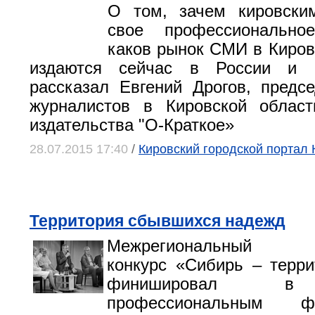
О том, зачем кировски
свое профессионально
каков рынок СМИ в Кирове
издаются сейчас в России и 
рассказал Евгений Дрогов, предс
журналистов в Кировской област
издательства "О-Краткое»
28.07.2015 17:40
/
Кировский городской портал 
Территория сбывшихся надежд
Межрегиональный жу
конкурс «Сибирь – терр
финишировал в
профессиональным 