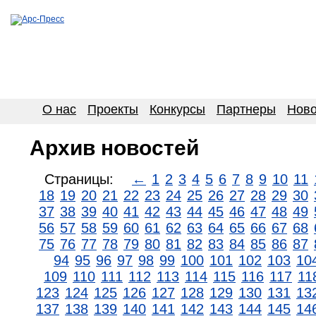
О нас
Проекты
Конкурсы
Партнеры
Ново
Архив новостей
Страницы:
←
1
2
3
4
5
6
7
8
9
10
11
18
19
20
21
22
23
24
25
26
27
28
29
30
37
38
39
40
41
42
43
44
45
46
47
48
49
56
57
58
59
60
61
62
63
64
65
66
67
68
75
76
77
78
79
80
81
82
83
84
85
86
87
94
95
96
97
98
99
100
101
102
103
10
109
110
111
112
113
114
115
116
117
11
123
124
125
126
127
128
129
130
131
13
137
138
139
140
141
142
143
144
145
14