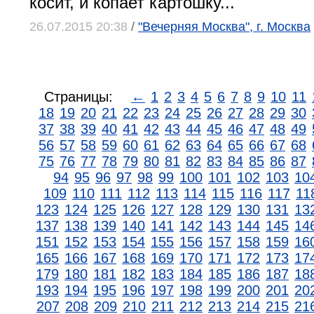
косит, и копает картошку...
26.07.2015 20:38
/
"Вечерняя Москва", г. Москва
Страницы:
←
1
2
3
4
5
6
7
8
9
10
11
18
19
20
21
22
23
24
25
26
27
28
29
30
37
38
39
40
41
42
43
44
45
46
47
48
49
56
57
58
59
60
61
62
63
64
65
66
67
68
75
76
77
78
79
80
81
82
83
84
85
86
87
94
95
96
97
98
99
100
101
102
103
10
109
110
111
112
113
114
115
116
117
11
123
124
125
126
127
128
129
130
131
13
137
138
139
140
141
142
143
144
145
14
151
152
153
154
155
156
157
158
159
16
165
166
167
168
169
170
171
172
173
17
179
180
181
182
183
184
185
186
187
18
193
194
195
196
197
198
199
200
201
20
207
208
209
210
211
212
213
214
215
21