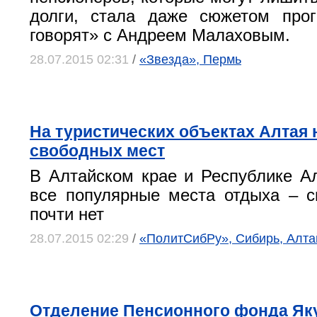
долги, стала даже сюжетом про
говорят» с Андреем Малаховым.
28.07.2015 02:31
/
«Звезда», Пермь
На туристических объектах Алтая 
свободных мест
В Алтайском крае и Республике А
все популярные места отдыха – 
почти нет
28.07.2015 02:29
/
«ПолитСибРу», Сибирь, Алта
Отделение Пенсионного фонда Як