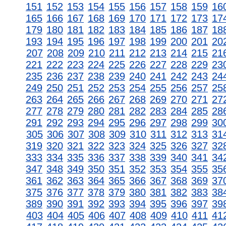
151
152
153
154
155
156
157
158
159
16
165
166
167
168
169
170
171
172
173
17
179
180
181
182
183
184
185
186
187
18
193
194
195
196
197
198
199
200
201
20
207
208
209
210
211
212
213
214
215
21
221
222
223
224
225
226
227
228
229
23
235
236
237
238
239
240
241
242
243
24
249
250
251
252
253
254
255
256
257
25
263
264
265
266
267
268
269
270
271
27
277
278
279
280
281
282
283
284
285
28
291
292
293
294
295
296
297
298
299
30
305
306
307
308
309
310
311
312
313
31
319
320
321
322
323
324
325
326
327
32
333
334
335
336
337
338
339
340
341
34
347
348
349
350
351
352
353
354
355
35
361
362
363
364
365
366
367
368
369
37
375
376
377
378
379
380
381
382
383
38
389
390
391
392
393
394
395
396
397
39
403
404
405
406
407
408
409
410
411
41