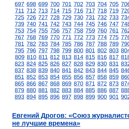
697
698
699
700
701
702
703
704
705
70
711
712
713
714
715
716
717
718
719
72
725
726
727
728
729
730
731
732
733
73
739
740
741
742
743
744
745
746
747
74
753
754
755
756
757
758
759
760
761
76
767
768
769
770
771
772
773
774
775
77
781
782
783
784
785
786
787
788
789
79
795
796
797
798
799
800
801
802
803
80
809
810
811
812
813
814
815
816
817
81
823
824
825
826
827
828
829
830
831
83
837
838
839
840
841
842
843
844
845
84
851
852
853
854
855
856
857
858
859
86
865
866
867
868
869
870
871
872
873
87
879
880
881
882
883
884
885
886
887
88
893
894
895
896
897
898
899
900
901
90
Евгений Дрогов: «Союз журналист
не лучшие времена»