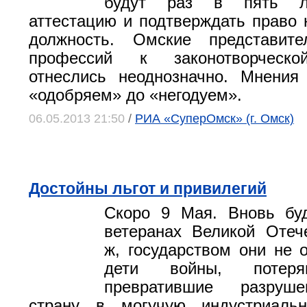
будут раз в пять ле
аттестацию и подтверждать право
должность. Омские представите
профессий к законотворческо
отнеслись неоднозначно. Мнения
«одобряем» до «негодуем».
06.05.2013 21:50
/
РИА «СуперОмск» (г. Омск)
Достойны льгот и привилегий
Скоро 9 Мая. Вновь буд
ветеранах Великой Отеч
ж, государством они не 
дети войны, потеря
превратившие разруш
страну в могучую индустриаль