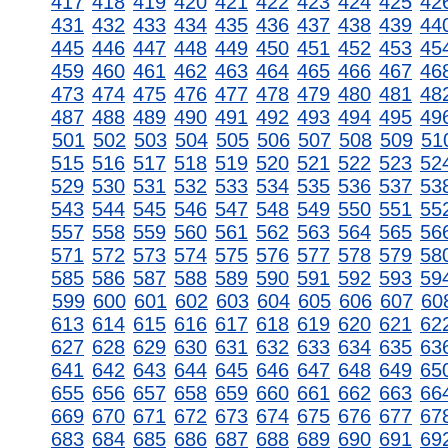
417
418
419
420
421
422
423
424
425
42
431
432
433
434
435
436
437
438
439
44
445
446
447
448
449
450
451
452
453
45
459
460
461
462
463
464
465
466
467
46
473
474
475
476
477
478
479
480
481
48
487
488
489
490
491
492
493
494
495
49
501
502
503
504
505
506
507
508
509
51
515
516
517
518
519
520
521
522
523
52
529
530
531
532
533
534
535
536
537
53
543
544
545
546
547
548
549
550
551
55
557
558
559
560
561
562
563
564
565
56
571
572
573
574
575
576
577
578
579
58
585
586
587
588
589
590
591
592
593
59
599
600
601
602
603
604
605
606
607
60
613
614
615
616
617
618
619
620
621
62
627
628
629
630
631
632
633
634
635
63
641
642
643
644
645
646
647
648
649
65
655
656
657
658
659
660
661
662
663
66
669
670
671
672
673
674
675
676
677
67
683
684
685
686
687
688
689
690
691
69