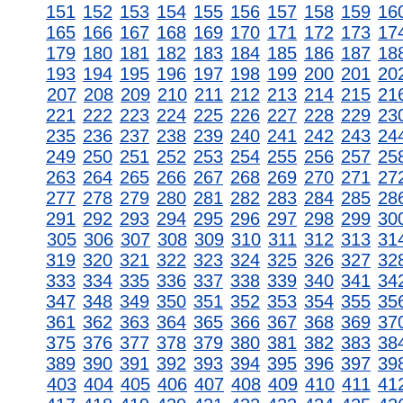
151
152
153
154
155
156
157
158
159
16
165
166
167
168
169
170
171
172
173
17
179
180
181
182
183
184
185
186
187
18
193
194
195
196
197
198
199
200
201
20
207
208
209
210
211
212
213
214
215
21
221
222
223
224
225
226
227
228
229
23
235
236
237
238
239
240
241
242
243
24
249
250
251
252
253
254
255
256
257
25
263
264
265
266
267
268
269
270
271
27
277
278
279
280
281
282
283
284
285
28
291
292
293
294
295
296
297
298
299
30
305
306
307
308
309
310
311
312
313
31
319
320
321
322
323
324
325
326
327
32
333
334
335
336
337
338
339
340
341
34
347
348
349
350
351
352
353
354
355
35
361
362
363
364
365
366
367
368
369
37
375
376
377
378
379
380
381
382
383
38
389
390
391
392
393
394
395
396
397
39
403
404
405
406
407
408
409
410
411
41