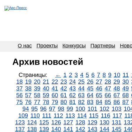
О нас
Проекты
Конкурсы
Партнеры
Ново
Архив новостей
Страницы:
←
1
2
3
4
5
6
7
8
9
10
11
18
19
20
21
22
23
24
25
26
27
28
29
30
37
38
39
40
41
42
43
44
45
46
47
48
49
56
57
58
59
60
61
62
63
64
65
66
67
68
75
76
77
78
79
80
81
82
83
84
85
86
87
94
95
96
97
98
99
100
101
102
103
10
109
110
111
112
113
114
115
116
117
11
123
124
125
126
127
128
129
130
131
13
137
138
139
140
141
142
143
144
145
14