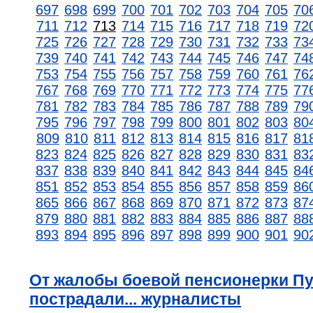
697
698
699
700
701
702
703
704
705
70
711
712
713
714
715
716
717
718
719
72
725
726
727
728
729
730
731
732
733
73
739
740
741
742
743
744
745
746
747
74
753
754
755
756
757
758
759
760
761
76
767
768
769
770
771
772
773
774
775
77
781
782
783
784
785
786
787
788
789
79
795
796
797
798
799
800
801
802
803
80
809
810
811
812
813
814
815
816
817
81
823
824
825
826
827
828
829
830
831
83
837
838
839
840
841
842
843
844
845
84
851
852
853
854
855
856
857
858
859
86
865
866
867
868
869
870
871
872
873
87
879
880
881
882
883
884
885
886
887
88
893
894
895
896
897
898
899
900
901
90
От жалобы боевой пенсионерки П
пострадали... журналисты