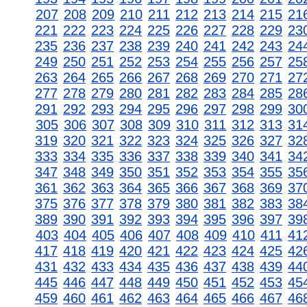
207
208
209
210
211
212
213
214
215
21
221
222
223
224
225
226
227
228
229
23
235
236
237
238
239
240
241
242
243
24
249
250
251
252
253
254
255
256
257
25
263
264
265
266
267
268
269
270
271
27
277
278
279
280
281
282
283
284
285
28
291
292
293
294
295
296
297
298
299
30
305
306
307
308
309
310
311
312
313
31
319
320
321
322
323
324
325
326
327
32
333
334
335
336
337
338
339
340
341
34
347
348
349
350
351
352
353
354
355
35
361
362
363
364
365
366
367
368
369
37
375
376
377
378
379
380
381
382
383
38
389
390
391
392
393
394
395
396
397
39
403
404
405
406
407
408
409
410
411
41
417
418
419
420
421
422
423
424
425
42
431
432
433
434
435
436
437
438
439
44
445
446
447
448
449
450
451
452
453
45
459
460
461
462
463
464
465
466
467
46