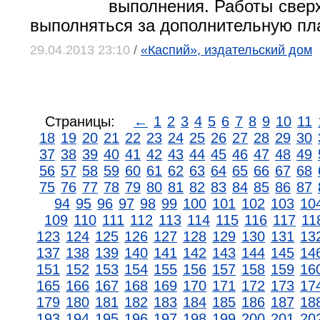
выполнения. Работы сверх
выполняться за дополнительную пла
29.04.2013 23:10
/
«Каспий», издательский дом
Страницы:
←
1
2
3
4
5
6
7
8
9
10
11
18
19
20
21
22
23
24
25
26
27
28
29
30
37
38
39
40
41
42
43
44
45
46
47
48
49
56
57
58
59
60
61
62
63
64
65
66
67
68
75
76
77
78
79
80
81
82
83
84
85
86
87
94
95
96
97
98
99
100
101
102
103
10
109
110
111
112
113
114
115
116
117
11
123
124
125
126
127
128
129
130
131
13
137
138
139
140
141
142
143
144
145
14
151
152
153
154
155
156
157
158
159
16
165
166
167
168
169
170
171
172
173
17
179
180
181
182
183
184
185
186
187
18
193
194
195
196
197
198
199
200
201
20