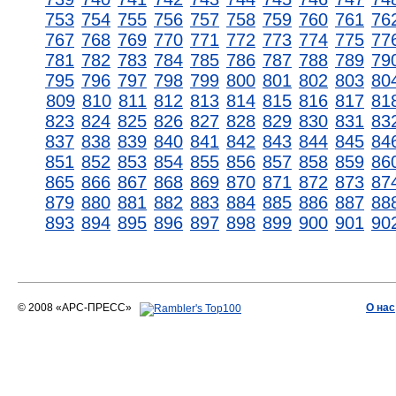
753
754
755
756
757
758
759
760
761
76
767
768
769
770
771
772
773
774
775
77
781
782
783
784
785
786
787
788
789
79
795
796
797
798
799
800
801
802
803
80
809
810
811
812
813
814
815
816
817
81
823
824
825
826
827
828
829
830
831
83
837
838
839
840
841
842
843
844
845
84
851
852
853
854
855
856
857
858
859
86
865
866
867
868
869
870
871
872
873
87
879
880
881
882
883
884
885
886
887
88
893
894
895
896
897
898
899
900
901
90
© 2008 «АРС-ПРЕСС»
О нас
АРС-ПРЕСС
О воде 