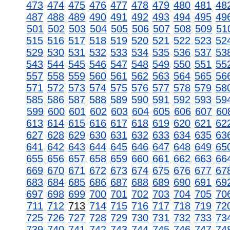
473
474
475
476
477
478
479
480
481
48
487
488
489
490
491
492
493
494
495
49
501
502
503
504
505
506
507
508
509
51
515
516
517
518
519
520
521
522
523
52
529
530
531
532
533
534
535
536
537
53
543
544
545
546
547
548
549
550
551
55
557
558
559
560
561
562
563
564
565
56
571
572
573
574
575
576
577
578
579
58
585
586
587
588
589
590
591
592
593
59
599
600
601
602
603
604
605
606
607
60
613
614
615
616
617
618
619
620
621
62
627
628
629
630
631
632
633
634
635
63
641
642
643
644
645
646
647
648
649
65
655
656
657
658
659
660
661
662
663
66
669
670
671
672
673
674
675
676
677
67
683
684
685
686
687
688
689
690
691
69
697
698
699
700
701
702
703
704
705
70
711
712
713
714
715
716
717
718
719
72
725
726
727
728
729
730
731
732
733
73
739
740
741
742
743
744
745
746
747
74