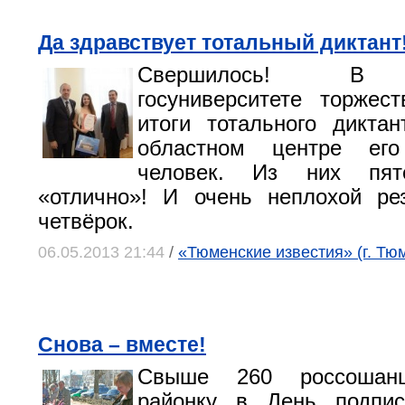
Да здравствует тотальный диктант
Свершилось! В 
госуниверситете торжес
итоги тотального дикта
областном центре ег
человек. Из них пят
«отлично»! И очень неплохой ре
четвёрок.
06.05.2013 21:44
/
«Тюменские известия» (г. Тю
Снова – вместе!
Свыше 260 россошанц
районку в День подпис