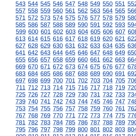
543
544
545
546
547
548
549
550
551
55
557
558
559
560
561
562
563
564
565
56
571
572
573
574
575
576
577
578
579
58
585
586
587
588
589
590
591
592
593
59
599
600
601
602
603
604
605
606
607
60
613
614
615
616
617
618
619
620
621
62
627
628
629
630
631
632
633
634
635
63
641
642
643
644
645
646
647
648
649
65
655
656
657
658
659
660
661
662
663
66
669
670
671
672
673
674
675
676
677
67
683
684
685
686
687
688
689
690
691
69
697
698
699
700
701
702
703
704
705
70
711
712
713
714
715
716
717
718
719
72
725
726
727
728
729
730
731
732
733
73
739
740
741
742
743
744
745
746
747
74
753
754
755
756
757
758
759
760
761
76
767
768
769
770
771
772
773
774
775
77
781
782
783
784
785
786
787
788
789
79
795
796
797
798
799
800
801
802
803
80