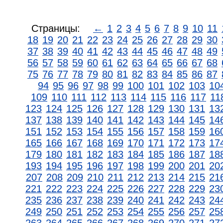
Страницы:
←
1
2
3
4
5
6
7
8
9
10
11
18
19
20
21
22
23
24
25
26
27
28
29
30
37
38
39
40
41
42
43
44
45
46
47
48
49
56
57
58
59
60
61
62
63
64
65
66
67
68
75
76
77
78
79
80
81
82
83
84
85
86
87
94
95
96
97
98
99
100
101
102
103
10
109
110
111
112
113
114
115
116
117
11
123
124
125
126
127
128
129
130
131
13
137
138
139
140
141
142
143
144
145
14
151
152
153
154
155
156
157
158
159
16
165
166
167
168
169
170
171
172
173
17
179
180
181
182
183
184
185
186
187
18
193
194
195
196
197
198
199
200
201
20
207
208
209
210
211
212
213
214
215
21
221
222
223
224
225
226
227
228
229
23
235
236
237
238
239
240
241
242
243
24
249
250
251
252
253
254
255
256
257
25