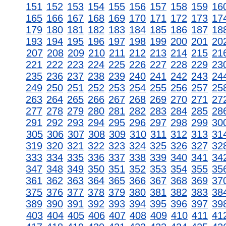
151
152
153
154
155
156
157
158
159
16
165
166
167
168
169
170
171
172
173
17
179
180
181
182
183
184
185
186
187
18
193
194
195
196
197
198
199
200
201
20
207
208
209
210
211
212
213
214
215
21
221
222
223
224
225
226
227
228
229
23
235
236
237
238
239
240
241
242
243
24
249
250
251
252
253
254
255
256
257
25
263
264
265
266
267
268
269
270
271
27
277
278
279
280
281
282
283
284
285
28
291
292
293
294
295
296
297
298
299
30
305
306
307
308
309
310
311
312
313
31
319
320
321
322
323
324
325
326
327
32
333
334
335
336
337
338
339
340
341
34
347
348
349
350
351
352
353
354
355
35
361
362
363
364
365
366
367
368
369
37
375
376
377
378
379
380
381
382
383
38
389
390
391
392
393
394
395
396
397
39
403
404
405
406
407
408
409
410
411
41