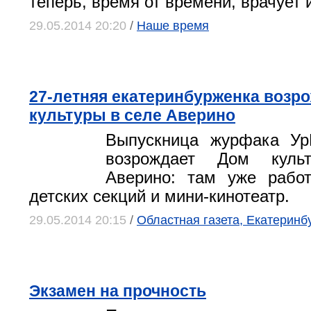
теперь, время от времени, врачует 
29.05.2014 20:20
/
Наше время
27-летняя екатеринбурженка возр
культуры в селе Аверино
Выпускница журфака Ур
возрождает Дом куль
Аверино: там уже работ
детских секций и мини-кинотеатр.
29.05.2014 20:15
/
Областная газета, Екатеринб
Экзамен на прочность