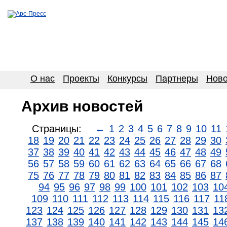
О нас
Проекты
Конкурсы
Партнеры
Ново
Архив новостей
Страницы:
←
1
2
3
4
5
6
7
8
9
10
11
18
19
20
21
22
23
24
25
26
27
28
29
30
37
38
39
40
41
42
43
44
45
46
47
48
49
56
57
58
59
60
61
62
63
64
65
66
67
68
75
76
77
78
79
80
81
82
83
84
85
86
87
94
95
96
97
98
99
100
101
102
103
10
109
110
111
112
113
114
115
116
117
11
123
124
125
126
127
128
129
130
131
13
137
138
139
140
141
142
143
144
145
14