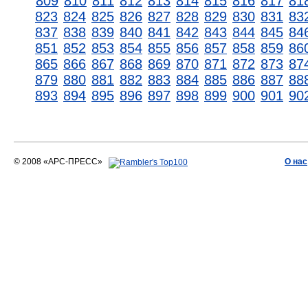
809
810
811
812
813
814
815
816
817
81
823
824
825
826
827
828
829
830
831
83
837
838
839
840
841
842
843
844
845
84
851
852
853
854
855
856
857
858
859
86
865
866
867
868
869
870
871
872
873
87
879
880
881
882
883
884
885
886
887
88
893
894
895
896
897
898
899
900
901
90
© 2008 «АРС-ПРЕСС»
О нас
АРС-ПРЕСС
О воде 