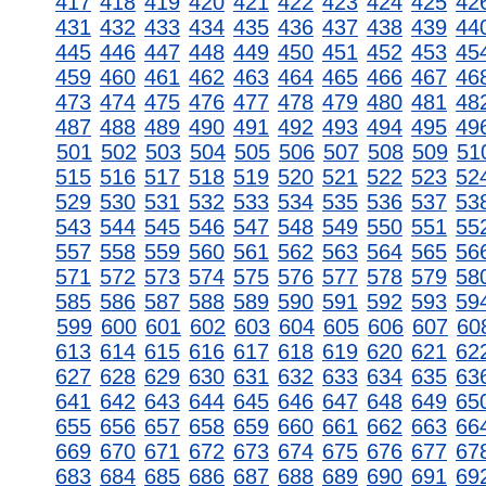
417
418
419
420
421
422
423
424
425
42
431
432
433
434
435
436
437
438
439
44
445
446
447
448
449
450
451
452
453
45
459
460
461
462
463
464
465
466
467
46
473
474
475
476
477
478
479
480
481
48
487
488
489
490
491
492
493
494
495
49
501
502
503
504
505
506
507
508
509
51
515
516
517
518
519
520
521
522
523
52
529
530
531
532
533
534
535
536
537
53
543
544
545
546
547
548
549
550
551
55
557
558
559
560
561
562
563
564
565
56
571
572
573
574
575
576
577
578
579
58
585
586
587
588
589
590
591
592
593
59
599
600
601
602
603
604
605
606
607
60
613
614
615
616
617
618
619
620
621
62
627
628
629
630
631
632
633
634
635
63
641
642
643
644
645
646
647
648
649
65
655
656
657
658
659
660
661
662
663
66
669
670
671
672
673
674
675
676
677
67
683
684
685
686
687
688
689
690
691
69