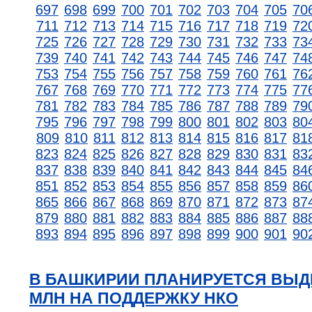
697
698
699
700
701
702
703
704
705
70
711
712
713
714
715
716
717
718
719
72
725
726
727
728
729
730
731
732
733
73
739
740
741
742
743
744
745
746
747
74
753
754
755
756
757
758
759
760
761
76
767
768
769
770
771
772
773
774
775
77
781
782
783
784
785
786
787
788
789
79
795
796
797
798
799
800
801
802
803
80
809
810
811
812
813
814
815
816
817
81
823
824
825
826
827
828
829
830
831
83
837
838
839
840
841
842
843
844
845
84
851
852
853
854
855
856
857
858
859
86
865
866
867
868
869
870
871
872
873
87
879
880
881
882
883
884
885
886
887
88
893
894
895
896
897
898
899
900
901
90
В БАШКИРИИ ПЛАНИРУЕТСЯ ВЫД
МЛН НА ПОДДЕРЖКУ НКО