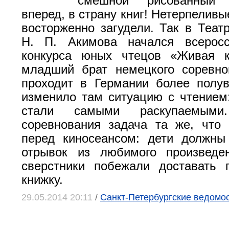
смешной рисованный 
вперед, в страну книг! Нетерпелив
восторженно загудели. Так в Теат
Н. П. Акимова начался всерос
конкурса юных чтецов «Живая к
младший брат немецкого соревно
проходит в Германии более полу
изменило там ситуацию с чтением:
стали самыми раскупаемым
соревнования задача та же, что
перед киносеансом: дети должны
отрывок из любимого произведе
сверстники побежали доставать 
книжку.
29.05.2014 20:11
/
Санкт-Петербургские ведомо