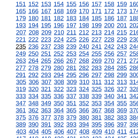
151
152
153
154
155
156
157
158
159
16
165
166
167
168
169
170
171
172
173
17
179
180
181
182
183
184
185
186
187
18
193
194
195
196
197
198
199
200
201
20
207
208
209
210
211
212
213
214
215
21
221
222
223
224
225
226
227
228
229
23
235
236
237
238
239
240
241
242
243
24
249
250
251
252
253
254
255
256
257
25
263
264
265
266
267
268
269
270
271
27
277
278
279
280
281
282
283
284
285
28
291
292
293
294
295
296
297
298
299
30
305
306
307
308
309
310
311
312
313
31
319
320
321
322
323
324
325
326
327
32
333
334
335
336
337
338
339
340
341
34
347
348
349
350
351
352
353
354
355
35
361
362
363
364
365
366
367
368
369
37
375
376
377
378
379
380
381
382
383
38
389
390
391
392
393
394
395
396
397
39
403
404
405
406
407
408
409
410
411
41