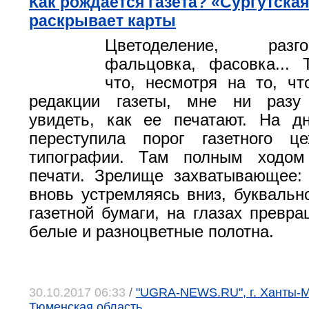
Как рождается газета? «Сургутска
раскрывает карты
Цветоделение, разг
фальцовка, фасовка... 
что, несмотря на то, ч
редакции газеты, мне ни разу
увидеть, как ее печатают. На д
переступила порог газетного це
типографии. Там полным ходом
печати. Зрелище захватывающее:
вновь устремляясь вниз, буквальн
газетной бумаги, на глазах превра
белые и разноцветные полотна.
30.10.2017 06:33
/
"UGRA-NEWS.RU", г. Ханты-М
Тюменская область