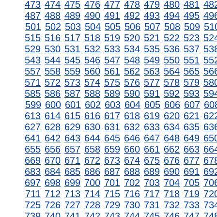
473
474
475
476
477
478
479
480
481
48
487
488
489
490
491
492
493
494
495
49
501
502
503
504
505
506
507
508
509
51
515
516
517
518
519
520
521
522
523
52
529
530
531
532
533
534
535
536
537
53
543
544
545
546
547
548
549
550
551
55
557
558
559
560
561
562
563
564
565
56
571
572
573
574
575
576
577
578
579
58
585
586
587
588
589
590
591
592
593
59
599
600
601
602
603
604
605
606
607
60
613
614
615
616
617
618
619
620
621
62
627
628
629
630
631
632
633
634
635
63
641
642
643
644
645
646
647
648
649
65
655
656
657
658
659
660
661
662
663
66
669
670
671
672
673
674
675
676
677
67
683
684
685
686
687
688
689
690
691
69
697
698
699
700
701
702
703
704
705
70
711
712
713
714
715
716
717
718
719
72
725
726
727
728
729
730
731
732
733
73
739
740
741
742
743
744
745
746
747
74