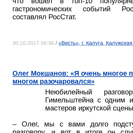
что вошел в топ-10 популярны
гастрономических событий Рос
составлял РосСтат.
30.10.2017 06:36
/
«Весть», г. Калуга, Калужская
Олег Мокшанов: «Я очень многое п
многом разочаровался»
Неюбилейный разгово
Гимельштейна с одним и
мастеров иркутской сцены
– Олег, мы с вами долго подст
разговору, и вот в итоге он сл