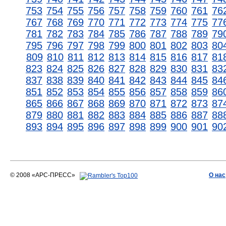
753
754
755
756
757
758
759
760
761
76
767
768
769
770
771
772
773
774
775
77
781
782
783
784
785
786
787
788
789
79
795
796
797
798
799
800
801
802
803
80
809
810
811
812
813
814
815
816
817
81
823
824
825
826
827
828
829
830
831
83
837
838
839
840
841
842
843
844
845
84
851
852
853
854
855
856
857
858
859
86
865
866
867
868
869
870
871
872
873
87
879
880
881
882
883
884
885
886
887
88
893
894
895
896
897
898
899
900
901
90
© 2008 «АРС-ПРЕСС»
О нас
АРС-ПРЕСС
О воде 