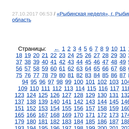
27.10.2017 06:53
/
«Рыбинская неделя», г. Рыби
область
Страницы:
←
1
2
3
4
5
6
7
8
9
10
11
18
19
20
21
22
23
24
25
26
27
28
29
30
37
38
39
40
41
42
43
44
45
46
47
48
49
56
57
58
59
60
61
62
63
64
65
66
67
68
75
76
77
78
79
80
81
82
83
84
85
86
87
94
95
96
97
98
99
100
101
102
103
10
109
110
111
112
113
114
115
116
117
11
123
124
125
126
127
128
129
130
131
13
137
138
139
140
141
142
143
144
145
14
151
152
153
154
155
156
157
158
159
16
165
166
167
168
169
170
171
172
173
17
179
180
181
182
183
184
185
186
187
18
193
194
195
196
197
198
199
200
201
20