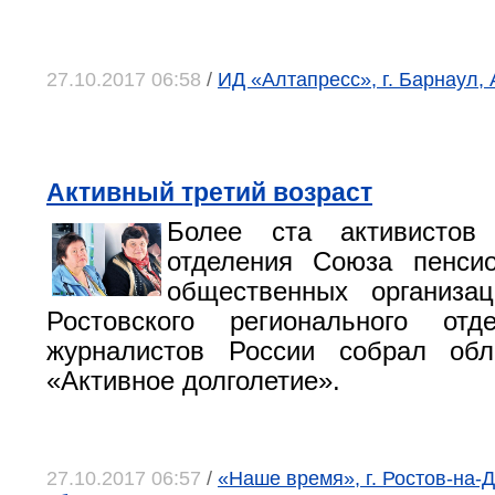
27.10.2017 06:58
/
ИД «Алтапресс», г. Барнаул,
Активный третий возраст
Более ста активистов 
отделения Союза пенсио
общественных организац
Ростовского регионального от
журналистов России собрал об
«Активное долголетие».
27.10.2017 06:57
/
«Наше время», г. Ростов-на-Д