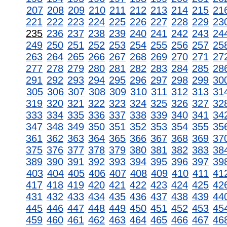
207
208
209
210
211
212
213
214
215
21
221
222
223
224
225
226
227
228
229
23
235
236
237
238
239
240
241
242
243
24
249
250
251
252
253
254
255
256
257
25
263
264
265
266
267
268
269
270
271
27
277
278
279
280
281
282
283
284
285
28
291
292
293
294
295
296
297
298
299
30
305
306
307
308
309
310
311
312
313
31
319
320
321
322
323
324
325
326
327
32
333
334
335
336
337
338
339
340
341
34
347
348
349
350
351
352
353
354
355
35
361
362
363
364
365
366
367
368
369
37
375
376
377
378
379
380
381
382
383
38
389
390
391
392
393
394
395
396
397
39
403
404
405
406
407
408
409
410
411
41
417
418
419
420
421
422
423
424
425
42
431
432
433
434
435
436
437
438
439
44
445
446
447
448
449
450
451
452
453
45
459
460
461
462
463
464
465
466
467
46