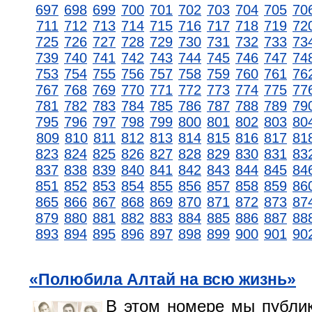
697
698
699
700
701
702
703
704
705
70
711
712
713
714
715
716
717
718
719
72
725
726
727
728
729
730
731
732
733
73
739
740
741
742
743
744
745
746
747
74
753
754
755
756
757
758
759
760
761
76
767
768
769
770
771
772
773
774
775
77
781
782
783
784
785
786
787
788
789
79
795
796
797
798
799
800
801
802
803
80
809
810
811
812
813
814
815
816
817
81
823
824
825
826
827
828
829
830
831
83
837
838
839
840
841
842
843
844
845
84
851
852
853
854
855
856
857
858
859
86
865
866
867
868
869
870
871
872
873
87
879
880
881
882
883
884
885
886
887
88
893
894
895
896
897
898
899
900
901
90
«Полюбила Алтай на всю жизнь»
В этом номере мы публи