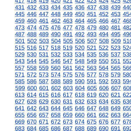
417
418
419
420
421
422
423
424
425
42
431
432
433
434
435
436
437
438
439
44
445
446
447
448
449
450
451
452
453
45
459
460
461
462
463
464
465
466
467
46
473
474
475
476
477
478
479
480
481
48
487
488
489
490
491
492
493
494
495
49
501
502
503
504
505
506
507
508
509
51
515
516
517
518
519
520
521
522
523
52
529
530
531
532
533
534
535
536
537
53
543
544
545
546
547
548
549
550
551
55
557
558
559
560
561
562
563
564
565
56
571
572
573
574
575
576
577
578
579
58
585
586
587
588
589
590
591
592
593
59
599
600
601
602
603
604
605
606
607
60
613
614
615
616
617
618
619
620
621
62
627
628
629
630
631
632
633
634
635
63
641
642
643
644
645
646
647
648
649
65
655
656
657
658
659
660
661
662
663
66
669
670
671
672
673
674
675
676
677
67
683
684
685
686
687
688
689
690
691
69