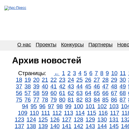
О нас
Проекты
Конкурсы
Партнеры
Ново
Архив новостей
Страницы:
←
1
2
3
4
5
6
7
8
9
10
11
18
19
20
21
22
23
24
25
26
27
28
29
30
37
38
39
40
41
42
43
44
45
46
47
48
49
56
57
58
59
60
61
62
63
64
65
66
67
68
75
76
77
78
79
80
81
82
83
84
85
86
87
94
95
96
97
98
99
100
101
102
103
10
109
110
111
112
113
114
115
116
117
11
123
124
125
126
127
128
129
130
131
13
137
138
139
140
141
142
143
144
145
14