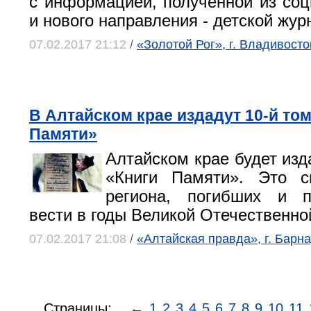
с информацией, полученной из соц
и нового направления - детской жур
07.02.2017 21:12
/
«Золотой Рог», г. Владивосто
В Алтайском крае издадут 10-й том
Памяти»
Алтайском крае будет изд
«Книги Памяти». Это с
региона, погибших и 
вести в годы Великой Отечественно
07.02.2017 21:08
/
«Алтайская правда», г. Барна
Страницы:
←
1
2
3
4
5
6
7
8
9
10
11