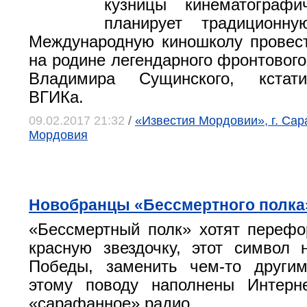
кузницы кинематографи
планирует традиционн
Международную киношколу провес
на родине легендарного фронтового
Владимира Сущинского, кстати
ВГИКа.
09.02.2017 21:32
/
«Известия Мордовии», г. Сар
Мордовия
Новобранцы «Бессмертного полка
«Бессмертный полк» хотят перефо
красную звездочку, этот символ
Победы, заменить чем-то другим
этому поводу наполнены Интерн
«сарафанное» радио.