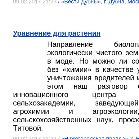
09.02.2017 21:23
/
«Вести Дубны», г. Дубна, Мос
Уравнение для растения
Направление биоло
экологически чистого зе
в моде. Но можно ли со
без «химии» в качестве 
уничтожения вредителей 
этом наш разговор с
инновационного центра Ни
сельхозакадемии, заведующ
агрохимии и агроэкологи
сельскохозяйственных наук, про
Титовой.
09.02.2017 21:22
/
«Нижегородская правда», г. 