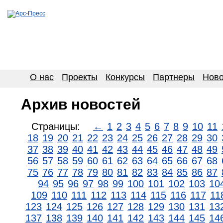
О нас
Проекты
Конкурсы
Партнеры
Ново
Архив новостей
Страницы:
←
1
2
3
4
5
6
7
8
9
10
11
18
19
20
21
22
23
24
25
26
27
28
29
30
37
38
39
40
41
42
43
44
45
46
47
48
49
56
57
58
59
60
61
62
63
64
65
66
67
68
75
76
77
78
79
80
81
82
83
84
85
86
87
94
95
96
97
98
99
100
101
102
103
10
109
110
111
112
113
114
115
116
117
11
123
124
125
126
127
128
129
130
131
13
137
138
139
140
141
142
143
144
145
14