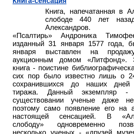
Книга-сенсация
Книга, напечатанная в А
слободе 440 лет наза
Александров.
«Псалтирь» Андроника Тимофее
изданный 31 января 1577 года, 
января выставлен на продаж
аукционным домом «Литфонд». 
книга ‑ поистине библиографическа
сих пор было известно лишь о 2
сохранившихся до наших дней 
тиража. Данный экземпляр ‑
существовании ученые даже не
поэтому само появление его на 
настоящей сенсацией. В «Але
слободу» одновременно позв
несколько ученых - «друзей музе