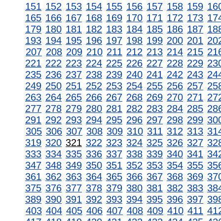
151
152
153
154
155
156
157
158
159
16
165
166
167
168
169
170
171
172
173
17
179
180
181
182
183
184
185
186
187
18
193
194
195
196
197
198
199
200
201
20
207
208
209
210
211
212
213
214
215
21
221
222
223
224
225
226
227
228
229
23
235
236
237
238
239
240
241
242
243
24
249
250
251
252
253
254
255
256
257
25
263
264
265
266
267
268
269
270
271
27
277
278
279
280
281
282
283
284
285
28
291
292
293
294
295
296
297
298
299
30
305
306
307
308
309
310
311
312
313
31
319
320
321
322
323
324
325
326
327
32
333
334
335
336
337
338
339
340
341
34
347
348
349
350
351
352
353
354
355
35
361
362
363
364
365
366
367
368
369
37
375
376
377
378
379
380
381
382
383
38
389
390
391
392
393
394
395
396
397
39
403
404
405
406
407
408
409
410
411
41