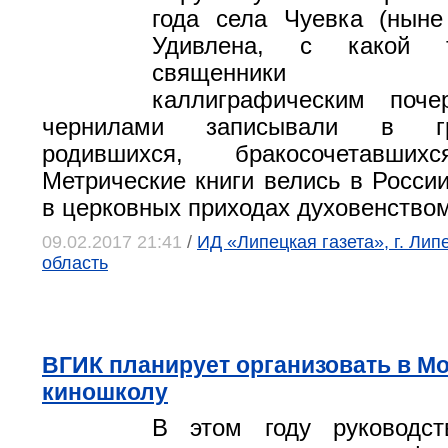
года села Чуевка (ныне
Удивлена, с какой т
священники ак
каллиграфическим поч
чернилами записывали в 
родившихся, бракосочетавших
Метрические книги велись в Росси
в церковных приходах духовенством
09.02.2017 21:41
/
ИД «Липецкая газета», г. Лип
область
ВГИК планирует организовать в М
киношколу
В этом году руководст