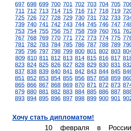
697
698
699
700
701
702
703
704
705
70
711
712
713
714
715
716
717
718
719
72
725
726
727
728
729
730
731
732
733
73
739
740
741
742
743
744
745
746
747
74
753
754
755
756
757
758
759
760
761
76
767
768
769
770
771
772
773
774
775
77
781
782
783
784
785
786
787
788
789
79
795
796
797
798
799
800
801
802
803
80
809
810
811
812
813
814
815
816
817
81
823
824
825
826
827
828
829
830
831
83
837
838
839
840
841
842
843
844
845
84
851
852
853
854
855
856
857
858
859
86
865
866
867
868
869
870
871
872
873
87
879
880
881
882
883
884
885
886
887
88
893
894
895
896
897
898
899
900
901
90
Хочу стать дипломатом!
10 февраля в России