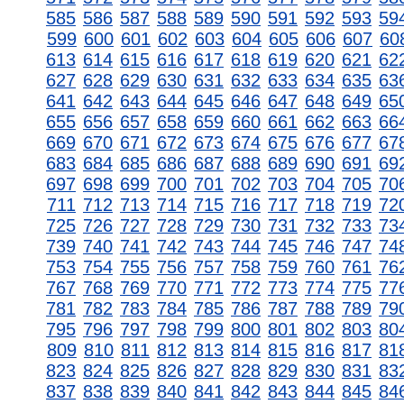
585
586
587
588
589
590
591
592
593
59
599
600
601
602
603
604
605
606
607
60
613
614
615
616
617
618
619
620
621
62
627
628
629
630
631
632
633
634
635
63
641
642
643
644
645
646
647
648
649
65
655
656
657
658
659
660
661
662
663
66
669
670
671
672
673
674
675
676
677
67
683
684
685
686
687
688
689
690
691
69
697
698
699
700
701
702
703
704
705
70
711
712
713
714
715
716
717
718
719
72
725
726
727
728
729
730
731
732
733
73
739
740
741
742
743
744
745
746
747
74
753
754
755
756
757
758
759
760
761
76
767
768
769
770
771
772
773
774
775
77
781
782
783
784
785
786
787
788
789
79
795
796
797
798
799
800
801
802
803
80
809
810
811
812
813
814
815
816
817
81
823
824
825
826
827
828
829
830
831
83
837
838
839
840
841
842
843
844
845
84