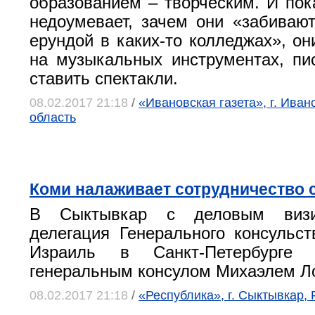
образованием – творческим. И пок
недоумевает, зачем они «забивают
ерундой в каких-то колледжах», он
на музыкальных инструментах, пи
ставить спектакли.
08.02.2017 21:18
/
«Ивановская газета», г. Иван
область
Коми налаживает сотрудничество 
В Сыктывкар с деловым визи
делегация Генерального консульст
Израиль в Санкт-Петербурге
генеральным консулом Михаэлем Л
08.02.2017 21:18
/
«Республика», г. Сыктывкар,