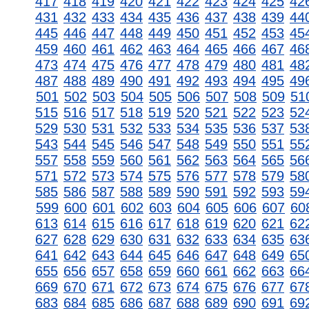
417
418
419
420
421
422
423
424
425
42
431
432
433
434
435
436
437
438
439
44
445
446
447
448
449
450
451
452
453
45
459
460
461
462
463
464
465
466
467
46
473
474
475
476
477
478
479
480
481
48
487
488
489
490
491
492
493
494
495
49
501
502
503
504
505
506
507
508
509
51
515
516
517
518
519
520
521
522
523
52
529
530
531
532
533
534
535
536
537
53
543
544
545
546
547
548
549
550
551
55
557
558
559
560
561
562
563
564
565
56
571
572
573
574
575
576
577
578
579
58
585
586
587
588
589
590
591
592
593
59
599
600
601
602
603
604
605
606
607
60
613
614
615
616
617
618
619
620
621
62
627
628
629
630
631
632
633
634
635
63
641
642
643
644
645
646
647
648
649
65
655
656
657
658
659
660
661
662
663
66
669
670
671
672
673
674
675
676
677
67
683
684
685
686
687
688
689
690
691
69