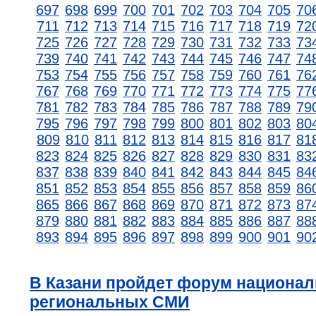
697
698
699
700
701
702
703
704
705
70
711
712
713
714
715
716
717
718
719
72
725
726
727
728
729
730
731
732
733
73
739
740
741
742
743
744
745
746
747
74
753
754
755
756
757
758
759
760
761
76
767
768
769
770
771
772
773
774
775
77
781
782
783
784
785
786
787
788
789
79
795
796
797
798
799
800
801
802
803
80
809
810
811
812
813
814
815
816
817
81
823
824
825
826
827
828
829
830
831
83
837
838
839
840
841
842
843
844
845
84
851
852
853
854
855
856
857
858
859
86
865
866
867
868
869
870
871
872
873
87
879
880
881
882
883
884
885
886
887
88
893
894
895
896
897
898
899
900
901
90
В Казани пройдет форум национа
региональных СМИ