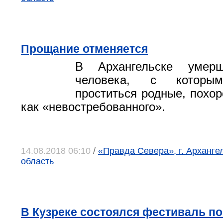
Прощание отменяется
В Архангельске умерш
человека, с которым
проститься родные, похор
как «невостребованного».
14.08.2018 06:10
/
«Правда Севера», г. Арханге
область
В Кузреке состоялся фестиваль п