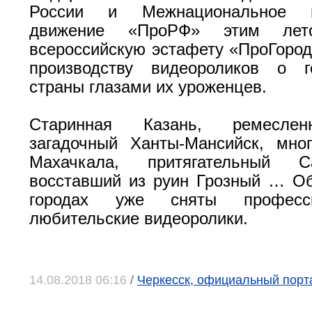
России и Межнациональное па
движение «ПроРФ» этим лето
всероссийскую эстафету «ПроГорода
производству видеороликов о 
страны глазами их уроженцев.
Старинная Казань, ремеслен
загадочный Ханты-Мансийск, мно
Махачкала, притягательный Сан
восставший из руин Грозный … Об
городах уже сняты професс
любительские видеоролики.
14.08.2018 06:16
/
Черкесск, официальный порта