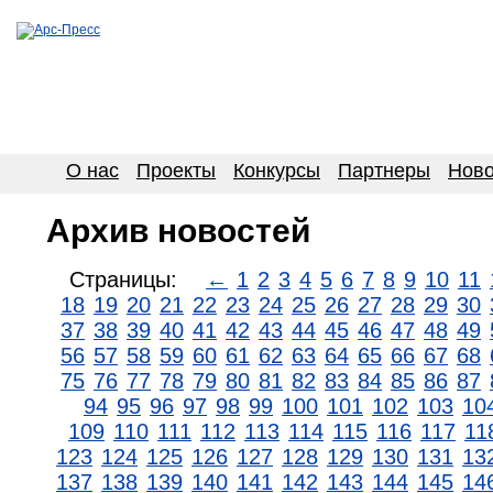
О нас
Проекты
Конкурсы
Партнеры
Ново
Архив новостей
Страницы:
←
1
2
3
4
5
6
7
8
9
10
11
18
19
20
21
22
23
24
25
26
27
28
29
30
37
38
39
40
41
42
43
44
45
46
47
48
49
56
57
58
59
60
61
62
63
64
65
66
67
68
75
76
77
78
79
80
81
82
83
84
85
86
87
94
95
96
97
98
99
100
101
102
103
10
109
110
111
112
113
114
115
116
117
11
123
124
125
126
127
128
129
130
131
13
137
138
139
140
141
142
143
144
145
14