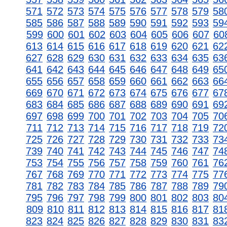
571
572
573
574
575
576
577
578
579
58
585
586
587
588
589
590
591
592
593
59
599
600
601
602
603
604
605
606
607
60
613
614
615
616
617
618
619
620
621
62
627
628
629
630
631
632
633
634
635
63
641
642
643
644
645
646
647
648
649
65
655
656
657
658
659
660
661
662
663
66
669
670
671
672
673
674
675
676
677
67
683
684
685
686
687
688
689
690
691
69
697
698
699
700
701
702
703
704
705
70
711
712
713
714
715
716
717
718
719
72
725
726
727
728
729
730
731
732
733
73
739
740
741
742
743
744
745
746
747
74
753
754
755
756
757
758
759
760
761
76
767
768
769
770
771
772
773
774
775
77
781
782
783
784
785
786
787
788
789
79
795
796
797
798
799
800
801
802
803
80
809
810
811
812
813
814
815
816
817
81
823
824
825
826
827
828
829
830
831
83