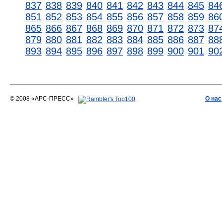
837
838
839
840
841
842
843
844
845
84
851
852
853
854
855
856
857
858
859
86
865
866
867
868
869
870
871
872
873
87
879
880
881
882
883
884
885
886
887
88
893
894
895
896
897
898
899
900
901
90
© 2008 «АРС-ПРЕСС»
О нас
АРС-ПРЕСС
О воде 