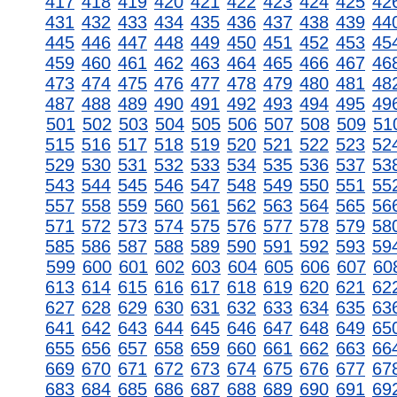
417
418
419
420
421
422
423
424
425
42
431
432
433
434
435
436
437
438
439
44
445
446
447
448
449
450
451
452
453
45
459
460
461
462
463
464
465
466
467
46
473
474
475
476
477
478
479
480
481
48
487
488
489
490
491
492
493
494
495
49
501
502
503
504
505
506
507
508
509
51
515
516
517
518
519
520
521
522
523
52
529
530
531
532
533
534
535
536
537
53
543
544
545
546
547
548
549
550
551
55
557
558
559
560
561
562
563
564
565
56
571
572
573
574
575
576
577
578
579
58
585
586
587
588
589
590
591
592
593
59
599
600
601
602
603
604
605
606
607
60
613
614
615
616
617
618
619
620
621
62
627
628
629
630
631
632
633
634
635
63
641
642
643
644
645
646
647
648
649
65
655
656
657
658
659
660
661
662
663
66
669
670
671
672
673
674
675
676
677
67
683
684
685
686
687
688
689
690
691
69