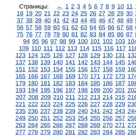
Страницы:
←
1
2
3
4
5
6
7
8
9
10
11
18
19
20
21
22
23
24
25
26
27
28
29
30
37
38
39
40
41
42
43
44
45
46
47
48
49
56
57
58
59
60
61
62
63
64
65
66
67
68
75
76
77
78
79
80
81
82
83
84
85
86
87
94
95
96
97
98
99
100
101
102
103
10
109
110
111
112
113
114
115
116
117
11
123
124
125
126
127
128
129
130
131
13
137
138
139
140
141
142
143
144
145
14
151
152
153
154
155
156
157
158
159
16
165
166
167
168
169
170
171
172
173
17
179
180
181
182
183
184
185
186
187
18
193
194
195
196
197
198
199
200
201
20
207
208
209
210
211
212
213
214
215
21
221
222
223
224
225
226
227
228
229
23
235
236
237
238
239
240
241
242
243
24
249
250
251
252
253
254
255
256
257
25
263
264
265
266
267
268
269
270
271
27
277
278
279
280
281
282
283
284
285
28