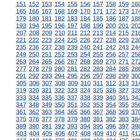
151
152
153
154
155
156
157
158
159
16
165
166
167
168
169
170
171
172
173
17
179
180
181
182
183
184
185
186
187
18
193
194
195
196
197
198
199
200
201
20
207
208
209
210
211
212
213
214
215
21
221
222
223
224
225
226
227
228
229
23
235
236
237
238
239
240
241
242
243
24
249
250
251
252
253
254
255
256
257
25
263
264
265
266
267
268
269
270
271
27
277
278
279
280
281
282
283
284
285
28
291
292
293
294
295
296
297
298
299
30
305
306
307
308
309
310
311
312
313
31
319
320
321
322
323
324
325
326
327
32
333
334
335
336
337
338
339
340
341
34
347
348
349
350
351
352
353
354
355
35
361
362
363
364
365
366
367
368
369
37
375
376
377
378
379
380
381
382
383
38
389
390
391
392
393
394
395
396
397
39
403
404
405
406
407
408
409
410
411
41