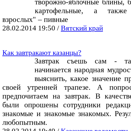
творожно-яблочные блины, 
картофельные, а такж
взрослых" – пивные
28.02.2014 19:50
/
Вятский край
Как завтракают казанцы?
Завтрак съешь сам - та
начинается народная мудро
выяснить, какое значение п
своей утренней трапезе. А попр
предпочитаем на завтрак. В качеств
были опрошены сотрудники редакци
знакомые и знакомые знакомых. Резул
любопытным.
28.02.2014 19:49
/
Казанские ведомости