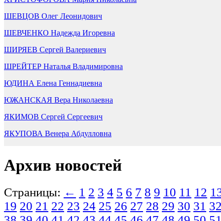
ШЕВЦОВ Олег Леонидович
ШЕВЧЕНКО Надежда Игоревна
ШИРЯЕВ Сергей Валериевич
ШРЕЙТЕР Наталья Владимировна
ЮДИНА Елена Геннадиевна
ЮЖАНСКАЯ Вера Николаевна
ЯКИМОВ Сергей Сергеевич
ЯКУПОВА Венера Абдулловна
Архив новостей
Страницы:
←
1
2
3
4
5
6
7
8
9
10
11
12
1
19
20
21
22
23
24
25
26
27
28
29
30
31
3
38
39
40
41
42
43
44
45
46
47
48
49
50
5