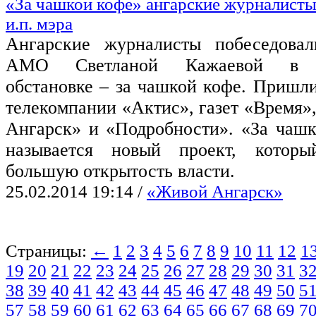
«За чашкой кофе» ангарские журналисты
и.п. мэра
Ангарские журналисты побеседовал
АМО Светланой Кажаевой в н
обстановке – за чашкой кофе. Пришли
телекомпании «Актис», газет «Время»
Ангарск» и «Подробности». «За чашк
называется новый проект, котор
большую открытость власти.
25.02.2014 19:14
/
«Живой Ангарск»
Страницы:
←
1
2
3
4
5
6
7
8
9
10
11
12
1
19
20
21
22
23
24
25
26
27
28
29
30
31
3
38
39
40
41
42
43
44
45
46
47
48
49
50
5
57
58
59
60
61
62
63
64
65
66
67
68
69
7