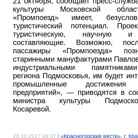
21 октября, сообщает пресс-служб
культуры Московской облас
«Промпоезд» имеет, безусло
туристический потенциал. Проек
туристическую, научную и
составляющие. Возможно, пос
пассажиры «Промпоезда» поз
старинными мануфактурами Павлов
индустриальными памятникам
региона Подмосковья, им будет инт
промышленные достижения 
предприятий», — приводятся в с
министра культуры Подмоск
Косаревой.
20.10.2017 06:37
/
«Красногорские вести», г. Кра