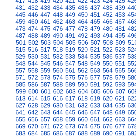
417
418
419
420
421
422
423
424
425
42
431
432
433
434
435
436
437
438
439
44
445
446
447
448
449
450
451
452
453
45
459
460
461
462
463
464
465
466
467
46
473
474
475
476
477
478
479
480
481
48
487
488
489
490
491
492
493
494
495
49
501
502
503
504
505
506
507
508
509
51
515
516
517
518
519
520
521
522
523
52
529
530
531
532
533
534
535
536
537
53
543
544
545
546
547
548
549
550
551
55
557
558
559
560
561
562
563
564
565
56
571
572
573
574
575
576
577
578
579
58
585
586
587
588
589
590
591
592
593
59
599
600
601
602
603
604
605
606
607
60
613
614
615
616
617
618
619
620
621
62
627
628
629
630
631
632
633
634
635
63
641
642
643
644
645
646
647
648
649
65
655
656
657
658
659
660
661
662
663
66
669
670
671
672
673
674
675
676
677
67
683
684
685
686
687
688
689
690
691
69