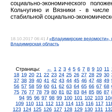
социально-экономического положе
Кольчугино и Вязники - в числе
стабильной социально-экономическ
18.10.2017 06:41
/
«Владимирские ведомости», 
Владимирская область
Страницы:
←
1
2
3
4
5
6
7
8
9
10
11
18
19
20
21
22
23
24
25
26
27
28
29
30
37
38
39
40
41
42
43
44
45
46
47
48
49
56
57
58
59
60
61
62
63
64
65
66
67
68
75
76
77
78
79
80
81
82
83
84
85
86
87
94
95
96
97
98
99
100
101
102
103
10
109
110
111
112
113
114
115
116
117
11
123
124
125
126
127
128
129
130
131
13