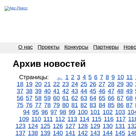
О нас
Проекты
Конкурсы
Партнеры
Ново
Архив новостей
Страницы:
←
1
2
3
4
5
6
7
8
9
10
11
18
19
20
21
22
23
24
25
26
27
28
29
30
37
38
39
40
41
42
43
44
45
46
47
48
49
56
57
58
59
60
61
62
63
64
65
66
67
68
75
76
77
78
79
80
81
82
83
84
85
86
87
94
95
96
97
98
99
100
101
102
103
10
109
110
111
112
113
114
115
116
117
11
123
124
125
126
127
128
129
130
131
13
137
138
139
140
141
142
143
144
145
14