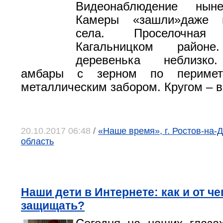
Видеонаблюдение нын
Камеры «зашли»даже 
села. Проселочна
Кагальницком районе
деревенька неблизко
амбары с зерном по перимет
металлическим забором. Кругом – 
20.10.2017 06:48
/
«Наше время», г. Ростов-на-Д
область
Наши дети в Интернете: как и от че
защищать?