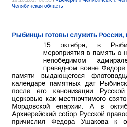
19.10.2017 06:35
/
«Вечерний Челябинск», г. Чел
Челябинская область
Рыбинцы готовы служить России, 
15 октября, в Рыби
мероприятия в память о 
непобедимом адмира
праведном воине Федоре
памяти выдающегося флотоводц
календаре памятных дат Рыбинск
после его канонизации Русской
церковью как местночтимого свято
Мордовской епархии. А в октя
Архиерейский собор Русской право
причислил Федора Ушакова к о