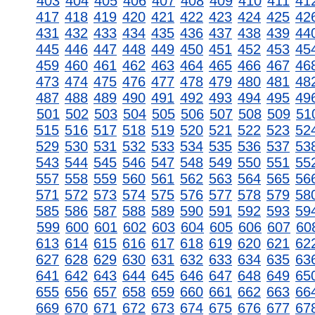
403
404
405
406
407
408
409
410
411
41
417
418
419
420
421
422
423
424
425
42
431
432
433
434
435
436
437
438
439
44
445
446
447
448
449
450
451
452
453
45
459
460
461
462
463
464
465
466
467
46
473
474
475
476
477
478
479
480
481
48
487
488
489
490
491
492
493
494
495
49
501
502
503
504
505
506
507
508
509
51
515
516
517
518
519
520
521
522
523
52
529
530
531
532
533
534
535
536
537
53
543
544
545
546
547
548
549
550
551
55
557
558
559
560
561
562
563
564
565
56
571
572
573
574
575
576
577
578
579
58
585
586
587
588
589
590
591
592
593
59
599
600
601
602
603
604
605
606
607
60
613
614
615
616
617
618
619
620
621
62
627
628
629
630
631
632
633
634
635
63
641
642
643
644
645
646
647
648
649
65
655
656
657
658
659
660
661
662
663
66
669
670
671
672
673
674
675
676
677
67