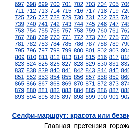
697
698
699
700
701
702
703
704
705
70
711
712
713
714
715
716
717
718
719
72
725
726
727
728
729
730
731
732
733
73
739
740
741
742
743
744
745
746
747
74
753
754
755
756
757
758
759
760
761
76
767
768
769
770
771
772
773
774
775
77
781
782
783
784
785
786
787
788
789
79
795
796
797
798
799
800
801
802
803
80
809
810
811
812
813
814
815
816
817
81
823
824
825
826
827
828
829
830
831
83
837
838
839
840
841
842
843
844
845
84
851
852
853
854
855
856
857
858
859
86
865
866
867
868
869
870
871
872
873
87
879
880
881
882
883
884
885
886
887
88
893
894
895
896
897
898
899
900
901
90
Селфи-маршрут: красота или безв
Главная претензия горож