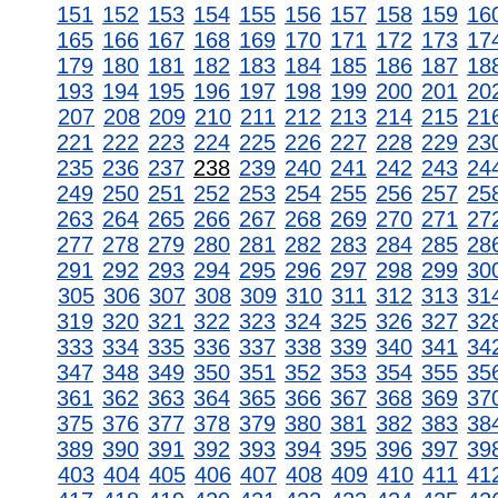
151
152
153
154
155
156
157
158
159
16
165
166
167
168
169
170
171
172
173
17
179
180
181
182
183
184
185
186
187
18
193
194
195
196
197
198
199
200
201
20
207
208
209
210
211
212
213
214
215
21
221
222
223
224
225
226
227
228
229
23
235
236
237
238
239
240
241
242
243
24
249
250
251
252
253
254
255
256
257
25
263
264
265
266
267
268
269
270
271
27
277
278
279
280
281
282
283
284
285
28
291
292
293
294
295
296
297
298
299
30
305
306
307
308
309
310
311
312
313
31
319
320
321
322
323
324
325
326
327
32
333
334
335
336
337
338
339
340
341
34
347
348
349
350
351
352
353
354
355
35
361
362
363
364
365
366
367
368
369
37
375
376
377
378
379
380
381
382
383
38
389
390
391
392
393
394
395
396
397
39
403
404
405
406
407
408
409
410
411
41