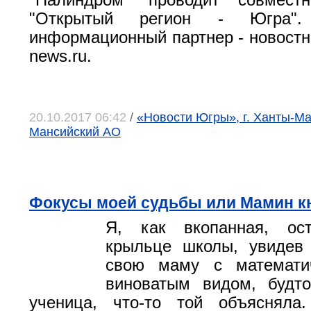
"Палиндром" проводит совмест
"Открытый регион - Югра". 
информационный партнер - новостно
news.ru.
20.10.2017 06:42
/
«Новости Югры», г. Ханты-Ма
Мансийский АО
Фокусы моей судьбы или Мамин кн
Я, как вкопанная, ос
крыльце школы, увидев 
свою маму с математи
виноватым видом, будт
ученица, что-то той объясняла