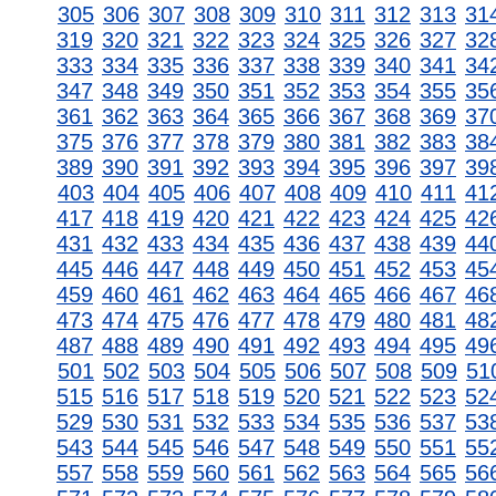
305
306
307
308
309
310
311
312
313
31
319
320
321
322
323
324
325
326
327
32
333
334
335
336
337
338
339
340
341
34
347
348
349
350
351
352
353
354
355
35
361
362
363
364
365
366
367
368
369
37
375
376
377
378
379
380
381
382
383
38
389
390
391
392
393
394
395
396
397
39
403
404
405
406
407
408
409
410
411
41
417
418
419
420
421
422
423
424
425
42
431
432
433
434
435
436
437
438
439
44
445
446
447
448
449
450
451
452
453
45
459
460
461
462
463
464
465
466
467
46
473
474
475
476
477
478
479
480
481
48
487
488
489
490
491
492
493
494
495
49
501
502
503
504
505
506
507
508
509
51
515
516
517
518
519
520
521
522
523
52
529
530
531
532
533
534
535
536
537
53
543
544
545
546
547
548
549
550
551
55
557
558
559
560
561
562
563
564
565
56