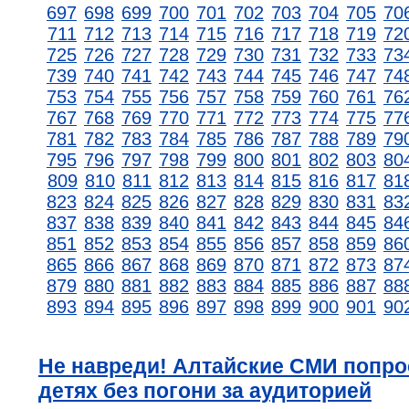
697
698
699
700
701
702
703
704
705
70
711
712
713
714
715
716
717
718
719
72
725
726
727
728
729
730
731
732
733
73
739
740
741
742
743
744
745
746
747
74
753
754
755
756
757
758
759
760
761
76
767
768
769
770
771
772
773
774
775
77
781
782
783
784
785
786
787
788
789
79
795
796
797
798
799
800
801
802
803
80
809
810
811
812
813
814
815
816
817
81
823
824
825
826
827
828
829
830
831
83
837
838
839
840
841
842
843
844
845
84
851
852
853
854
855
856
857
858
859
86
865
866
867
868
869
870
871
872
873
87
879
880
881
882
883
884
885
886
887
88
893
894
895
896
897
898
899
900
901
90
Не навреди! Алтайские СМИ попро
детях без погони за аудиторией