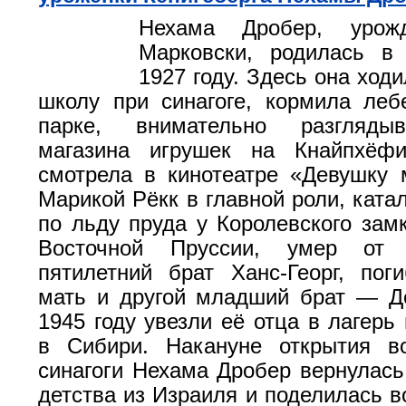
Нехама Дробер, урож
Марковски, родилась в 
1927 году. Здесь она ход
школу при синагоге, кормила ле
парке, внимательно разгляды
магазина игрушек на Кнайпхёфи
смотрела в кинотеатре «Девушку
Марикой Рёкк в главной роли, ката
по льду пруда у Королевского замк
Восточной Пруссии, умер от
пятилетний брат Ханс-Георг, пог
мать и другой младший брат — Д
1945 году увезли её отца в лагерь
в Сибири. Накануне открытия во
синагоги Нехама Дробер вернулась 
детства из Израиля и поделилась 