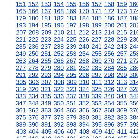
151
152
153
154
155
156
157
158
159
16
165
166
167
168
169
170
171
172
173
17
179
180
181
182
183
184
185
186
187
18
193
194
195
196
197
198
199
200
201
20
207
208
209
210
211
212
213
214
215
21
221
222
223
224
225
226
227
228
229
23
235
236
237
238
239
240
241
242
243
24
249
250
251
252
253
254
255
256
257
25
263
264
265
266
267
268
269
270
271
27
277
278
279
280
281
282
283
284
285
28
291
292
293
294
295
296
297
298
299
30
305
306
307
308
309
310
311
312
313
31
319
320
321
322
323
324
325
326
327
32
333
334
335
336
337
338
339
340
341
34
347
348
349
350
351
352
353
354
355
35
361
362
363
364
365
366
367
368
369
37
375
376
377
378
379
380
381
382
383
38
389
390
391
392
393
394
395
396
397
39
403
404
405
406
407
408
409
410
411
41