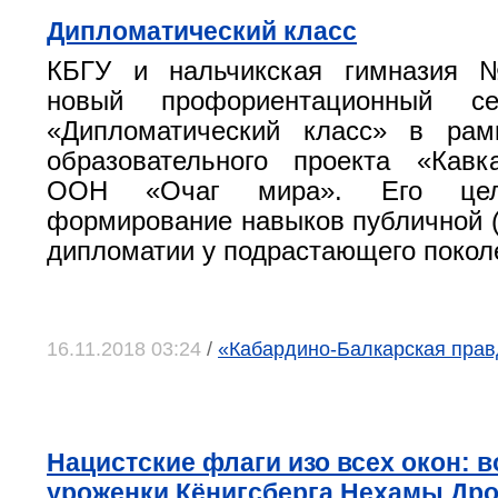
Дипломатический класс
КБГУ и нальчикская гимназия 
новый профориентационный се
«Дипломатический класс» в рамк
образовательного проекта «Кавк
ООН «Очаг мира». Его цел
формирование навыков публичной 
дипломатии у подрастающего покол
16.11.2018 03:24
/
«Кабардино-Балкарская правд
Нацистские флаги изо всех окон: 
уроженки Кёнигсберга Нехамы Др