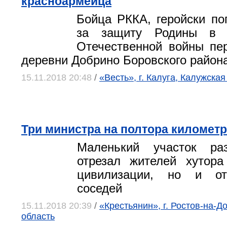
красноармейца
Бойца РККА, геройски по
за защиту Родины в 
Отечественной войны пе
деревни Добрино Боровского района
15.11.2018 20:48
/
«Весть», г. Калуга, Калужская
Три министра на полтора километ
Маленький участок ра
отрезал жителей хутора
цивилизации, но и от
соседей
15.11.2018 20:39
/
«Крестьянин», г. Ростов-на-Д
область