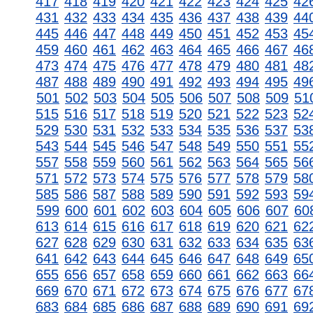
417
418
419
420
421
422
423
424
425
42
431
432
433
434
435
436
437
438
439
44
445
446
447
448
449
450
451
452
453
45
459
460
461
462
463
464
465
466
467
46
473
474
475
476
477
478
479
480
481
48
487
488
489
490
491
492
493
494
495
49
501
502
503
504
505
506
507
508
509
51
515
516
517
518
519
520
521
522
523
52
529
530
531
532
533
534
535
536
537
53
543
544
545
546
547
548
549
550
551
55
557
558
559
560
561
562
563
564
565
56
571
572
573
574
575
576
577
578
579
58
585
586
587
588
589
590
591
592
593
59
599
600
601
602
603
604
605
606
607
60
613
614
615
616
617
618
619
620
621
62
627
628
629
630
631
632
633
634
635
63
641
642
643
644
645
646
647
648
649
65
655
656
657
658
659
660
661
662
663
66
669
670
671
672
673
674
675
676
677
67
683
684
685
686
687
688
689
690
691
69