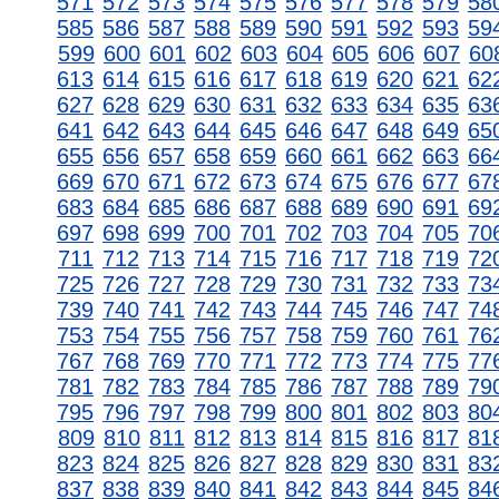
571
572
573
574
575
576
577
578
579
58
585
586
587
588
589
590
591
592
593
59
599
600
601
602
603
604
605
606
607
60
613
614
615
616
617
618
619
620
621
62
627
628
629
630
631
632
633
634
635
63
641
642
643
644
645
646
647
648
649
65
655
656
657
658
659
660
661
662
663
66
669
670
671
672
673
674
675
676
677
67
683
684
685
686
687
688
689
690
691
69
697
698
699
700
701
702
703
704
705
70
711
712
713
714
715
716
717
718
719
72
725
726
727
728
729
730
731
732
733
73
739
740
741
742
743
744
745
746
747
74
753
754
755
756
757
758
759
760
761
76
767
768
769
770
771
772
773
774
775
77
781
782
783
784
785
786
787
788
789
79
795
796
797
798
799
800
801
802
803
80
809
810
811
812
813
814
815
816
817
81
823
824
825
826
827
828
829
830
831
83
837
838
839
840
841
842
843
844
845
84