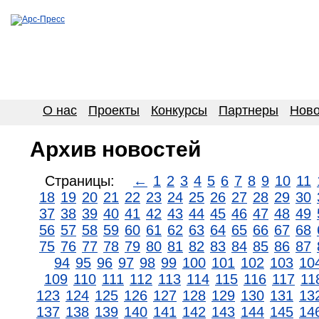
О нас
Проекты
Конкурсы
Партнеры
Ново
Архив новостей
Страницы:
←
1
2
3
4
5
6
7
8
9
10
11
18
19
20
21
22
23
24
25
26
27
28
29
30
37
38
39
40
41
42
43
44
45
46
47
48
49
56
57
58
59
60
61
62
63
64
65
66
67
68
75
76
77
78
79
80
81
82
83
84
85
86
87
94
95
96
97
98
99
100
101
102
103
10
109
110
111
112
113
114
115
116
117
11
123
124
125
126
127
128
129
130
131
13
137
138
139
140
141
142
143
144
145
14