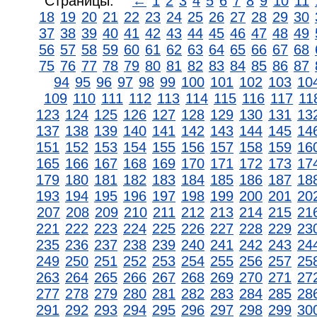
Страницы:
←
1
2
3
4
5
6
7
8
9
10
11
18
19
20
21
22
23
24
25
26
27
28
29
30
37
38
39
40
41
42
43
44
45
46
47
48
49
56
57
58
59
60
61
62
63
64
65
66
67
68
75
76
77
78
79
80
81
82
83
84
85
86
87
94
95
96
97
98
99
100
101
102
103
10
109
110
111
112
113
114
115
116
117
11
123
124
125
126
127
128
129
130
131
13
137
138
139
140
141
142
143
144
145
14
151
152
153
154
155
156
157
158
159
16
165
166
167
168
169
170
171
172
173
17
179
180
181
182
183
184
185
186
187
18
193
194
195
196
197
198
199
200
201
20
207
208
209
210
211
212
213
214
215
21
221
222
223
224
225
226
227
228
229
23
235
236
237
238
239
240
241
242
243
24
249
250
251
252
253
254
255
256
257
25
263
264
265
266
267
268
269
270
271
27
277
278
279
280
281
282
283
284
285
28
291
292
293
294
295
296
297
298
299
30