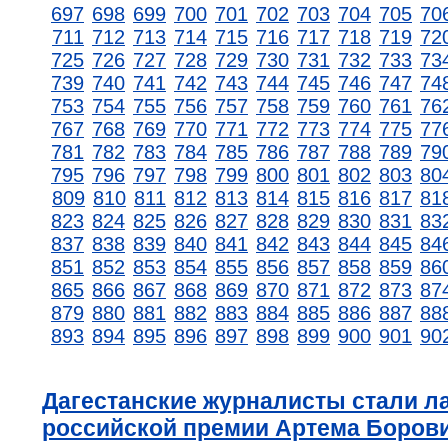
697
698
699
700
701
702
703
704
705
70
711
712
713
714
715
716
717
718
719
72
725
726
727
728
729
730
731
732
733
73
739
740
741
742
743
744
745
746
747
74
753
754
755
756
757
758
759
760
761
76
767
768
769
770
771
772
773
774
775
77
781
782
783
784
785
786
787
788
789
79
795
796
797
798
799
800
801
802
803
80
809
810
811
812
813
814
815
816
817
81
823
824
825
826
827
828
829
830
831
83
837
838
839
840
841
842
843
844
845
84
851
852
853
854
855
856
857
858
859
86
865
866
867
868
869
870
871
872
873
87
879
880
881
882
883
884
885
886
887
88
893
894
895
896
897
898
899
900
901
90
Дагестанские журналисты стали л
российской премии Артема Боров