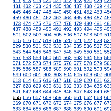
417
418
419
420
421
422
423
424
425
42
431
432
433
434
435
436
437
438
439
44
445
446
447
448
449
450
451
452
453
45
459
460
461
462
463
464
465
466
467
46
473
474
475
476
477
478
479
480
481
48
487
488
489
490
491
492
493
494
495
49
501
502
503
504
505
506
507
508
509
51
515
516
517
518
519
520
521
522
523
52
529
530
531
532
533
534
535
536
537
53
543
544
545
546
547
548
549
550
551
55
557
558
559
560
561
562
563
564
565
56
571
572
573
574
575
576
577
578
579
58
585
586
587
588
589
590
591
592
593
59
599
600
601
602
603
604
605
606
607
60
613
614
615
616
617
618
619
620
621
62
627
628
629
630
631
632
633
634
635
63
641
642
643
644
645
646
647
648
649
65
655
656
657
658
659
660
661
662
663
66
669
670
671
672
673
674
675
676
677
67
683
684
685
686
687
688
689
690
691
69