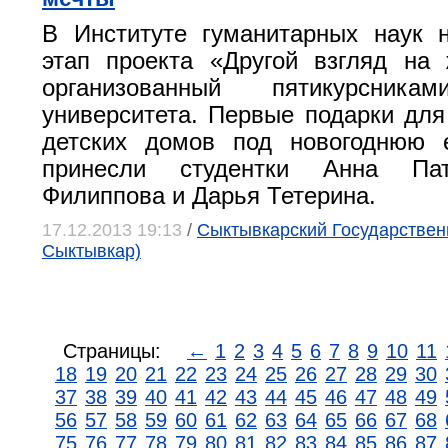
В Институте гуманитарных наук 
этап проекта «Другой взгляд на 
организованный пятикурсниками
университета. Первые подарки для
детских домов под новогоднюю е
принесли студентки Анна Па
Филиппова и Дарья Тетерина.
17.12.2013 19:13
/
Сыктывкарский Государственн
Сыктывкар)
Страницы:
←
1
2
3
4
5
6
7
8
9
10
11
18
19
20
21
22
23
24
25
26
27
28
29
30
37
38
39
40
41
42
43
44
45
46
47
48
49
56
57
58
59
60
61
62
63
64
65
66
67
68
75
76
77
78
79
80
81
82
83
84
85
86
87