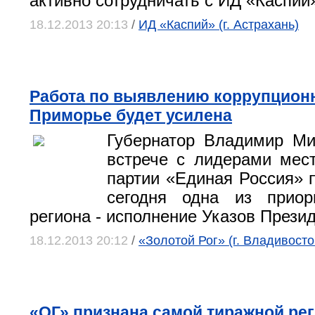
активно сотрудничать с ИД «Каспий
18.12.2013 20:13
/
ИД «Каспий» (г. Астрахань)
Работа по выявлению коррупцион
Приморье будет усилена
Губернатор Владимир Ми
встрече с лидерами мес
партии «Единая Россия» п
сегодня одна из приор
региона - исполнение Указов Прези
18.12.2013 20:12
/
«Золотой Рог» (г. Владивосто
«ОГ» признана самой тиражной ре