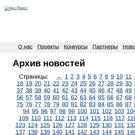
О нас
Проекты
Конкурсы
Партнеры
Ново
Архив новостей
Страницы:
←
1
2
3
4
5
6
7
8
9
10
11
18
19
20
21
22
23
24
25
26
27
28
29
30
37
38
39
40
41
42
43
44
45
46
47
48
49
56
57
58
59
60
61
62
63
64
65
66
67
68
75
76
77
78
79
80
81
82
83
84
85
86
87
94
95
96
97
98
99
100
101
102
103
10
109
110
111
112
113
114
115
116
117
11
123
124
125
126
127
128
129
130
131
13
137
138
139
140
141
142
143
144
145
14