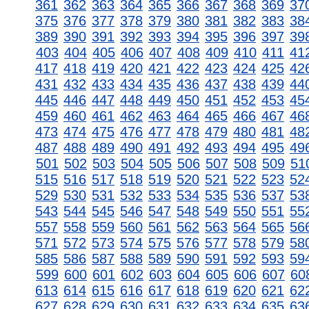
361
362
363
364
365
366
367
368
369
37
375
376
377
378
379
380
381
382
383
38
389
390
391
392
393
394
395
396
397
39
403
404
405
406
407
408
409
410
411
41
417
418
419
420
421
422
423
424
425
42
431
432
433
434
435
436
437
438
439
44
445
446
447
448
449
450
451
452
453
45
459
460
461
462
463
464
465
466
467
46
473
474
475
476
477
478
479
480
481
48
487
488
489
490
491
492
493
494
495
49
501
502
503
504
505
506
507
508
509
51
515
516
517
518
519
520
521
522
523
52
529
530
531
532
533
534
535
536
537
53
543
544
545
546
547
548
549
550
551
55
557
558
559
560
561
562
563
564
565
56
571
572
573
574
575
576
577
578
579
58
585
586
587
588
589
590
591
592
593
59
599
600
601
602
603
604
605
606
607
60
613
614
615
616
617
618
619
620
621
62
627
628
629
630
631
632
633
634
635
63