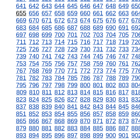
641
642
643
644
645
646
647
648
649
65
655
656
657
658
659
660
661
662
663
66
669
670
671
672
673
674
675
676
677
67
683
684
685
686
687
688
689
690
691
69
697
698
699
700
701
702
703
704
705
70
711
712
713
714
715
716
717
718
719
72
725
726
727
728
729
730
731
732
733
73
739
740
741
742
743
744
745
746
747
74
753
754
755
756
757
758
759
760
761
76
767
768
769
770
771
772
773
774
775
77
781
782
783
784
785
786
787
788
789
79
795
796
797
798
799
800
801
802
803
80
809
810
811
812
813
814
815
816
817
81
823
824
825
826
827
828
829
830
831
83
837
838
839
840
841
842
843
844
845
84
851
852
853
854
855
856
857
858
859
86
865
866
867
868
869
870
871
872
873
87
879
880
881
882
883
884
885
886
887
88
893
894
895
896
897
898
899
900
901
90