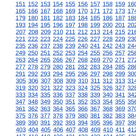
151
152
153
154
155
156
157
158
159
16
165
166
167
168
169
170
171
172
173
17
179
180
181
182
183
184
185
186
187
18
193
194
195
196
197
198
199
200
201
20
207
208
209
210
211
212
213
214
215
21
221
222
223
224
225
226
227
228
229
23
235
236
237
238
239
240
241
242
243
24
249
250
251
252
253
254
255
256
257
25
263
264
265
266
267
268
269
270
271
27
277
278
279
280
281
282
283
284
285
28
291
292
293
294
295
296
297
298
299
30
305
306
307
308
309
310
311
312
313
31
319
320
321
322
323
324
325
326
327
32
333
334
335
336
337
338
339
340
341
34
347
348
349
350
351
352
353
354
355
35
361
362
363
364
365
366
367
368
369
37
375
376
377
378
379
380
381
382
383
38
389
390
391
392
393
394
395
396
397
39
403
404
405
406
407
408
409
410
411
41