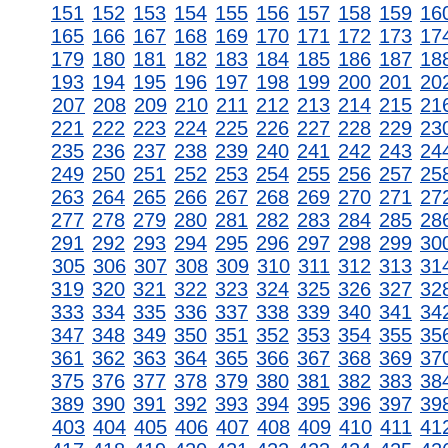
151
152
153
154
155
156
157
158
159
16
165
166
167
168
169
170
171
172
173
17
179
180
181
182
183
184
185
186
187
18
193
194
195
196
197
198
199
200
201
20
207
208
209
210
211
212
213
214
215
21
221
222
223
224
225
226
227
228
229
23
235
236
237
238
239
240
241
242
243
24
249
250
251
252
253
254
255
256
257
25
263
264
265
266
267
268
269
270
271
27
277
278
279
280
281
282
283
284
285
28
291
292
293
294
295
296
297
298
299
30
305
306
307
308
309
310
311
312
313
31
319
320
321
322
323
324
325
326
327
32
333
334
335
336
337
338
339
340
341
34
347
348
349
350
351
352
353
354
355
35
361
362
363
364
365
366
367
368
369
37
375
376
377
378
379
380
381
382
383
38
389
390
391
392
393
394
395
396
397
39
403
404
405
406
407
408
409
410
411
41