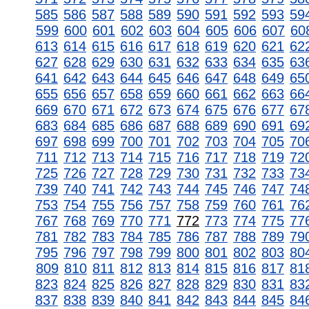
585
586
587
588
589
590
591
592
593
59
599
600
601
602
603
604
605
606
607
60
613
614
615
616
617
618
619
620
621
62
627
628
629
630
631
632
633
634
635
63
641
642
643
644
645
646
647
648
649
65
655
656
657
658
659
660
661
662
663
66
669
670
671
672
673
674
675
676
677
67
683
684
685
686
687
688
689
690
691
69
697
698
699
700
701
702
703
704
705
70
711
712
713
714
715
716
717
718
719
72
725
726
727
728
729
730
731
732
733
73
739
740
741
742
743
744
745
746
747
74
753
754
755
756
757
758
759
760
761
76
767
768
769
770
771
772
773
774
775
77
781
782
783
784
785
786
787
788
789
79
795
796
797
798
799
800
801
802
803
80
809
810
811
812
813
814
815
816
817
81
823
824
825
826
827
828
829
830
831
83
837
838
839
840
841
842
843
844
845
84