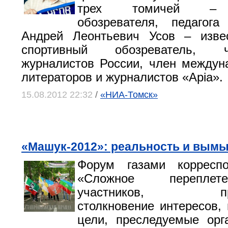
трех томичей – с
обозревателя, педагога
Андрей Леонтьевич Усов – изве
спортивный обозреватель,
журналистов России, член междун
литераторов и журналистов «Apia».
15.08.2012 22:32
/
«НИА-Томск»
«Машук-2012»: реальность и вым
Форум газами корресп
«Сложное переплет
участников, препо
столкновение интересов,
цели, преследуемые орг