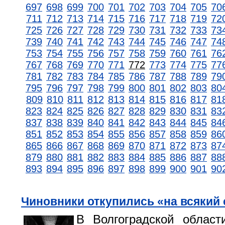
697
698
699
700
701
702
703
704
705
70
711
712
713
714
715
716
717
718
719
72
725
726
727
728
729
730
731
732
733
73
739
740
741
742
743
744
745
746
747
74
753
754
755
756
757
758
759
760
761
76
767
768
769
770
771
772
773
774
775
77
781
782
783
784
785
786
787
788
789
79
795
796
797
798
799
800
801
802
803
80
809
810
811
812
813
814
815
816
817
81
823
824
825
826
827
828
829
830
831
83
837
838
839
840
841
842
843
844
845
84
851
852
853
854
855
856
857
858
859
86
865
866
867
868
869
870
871
872
873
87
879
880
881
882
883
884
885
886
887
88
893
894
895
896
897
898
899
900
901
90
Чиновники откупились «на всякий
В Волгоградской област