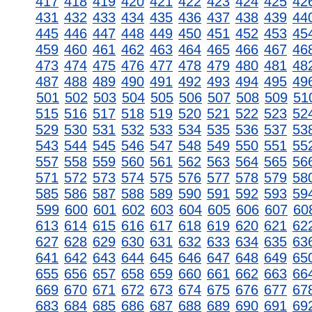
417
418
419
420
421
422
423
424
425
42
431
432
433
434
435
436
437
438
439
44
445
446
447
448
449
450
451
452
453
45
459
460
461
462
463
464
465
466
467
46
473
474
475
476
477
478
479
480
481
48
487
488
489
490
491
492
493
494
495
49
501
502
503
504
505
506
507
508
509
51
515
516
517
518
519
520
521
522
523
52
529
530
531
532
533
534
535
536
537
53
543
544
545
546
547
548
549
550
551
55
557
558
559
560
561
562
563
564
565
56
571
572
573
574
575
576
577
578
579
58
585
586
587
588
589
590
591
592
593
59
599
600
601
602
603
604
605
606
607
60
613
614
615
616
617
618
619
620
621
62
627
628
629
630
631
632
633
634
635
63
641
642
643
644
645
646
647
648
649
65
655
656
657
658
659
660
661
662
663
66
669
670
671
672
673
674
675
676
677
67
683
684
685
686
687
688
689
690
691
69