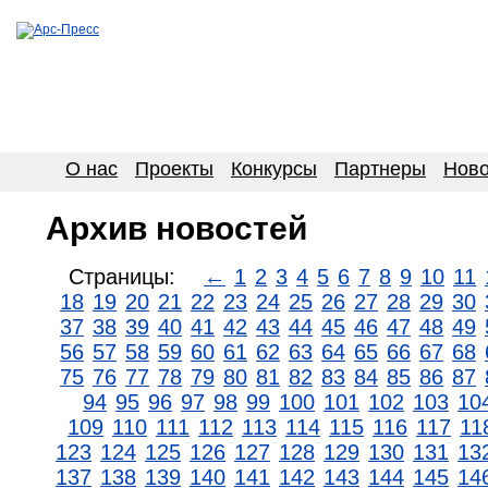
О нас
Проекты
Конкурсы
Партнеры
Ново
Архив новостей
Страницы:
←
1
2
3
4
5
6
7
8
9
10
11
18
19
20
21
22
23
24
25
26
27
28
29
30
37
38
39
40
41
42
43
44
45
46
47
48
49
56
57
58
59
60
61
62
63
64
65
66
67
68
75
76
77
78
79
80
81
82
83
84
85
86
87
94
95
96
97
98
99
100
101
102
103
10
109
110
111
112
113
114
115
116
117
11
123
124
125
126
127
128
129
130
131
13
137
138
139
140
141
142
143
144
145
14