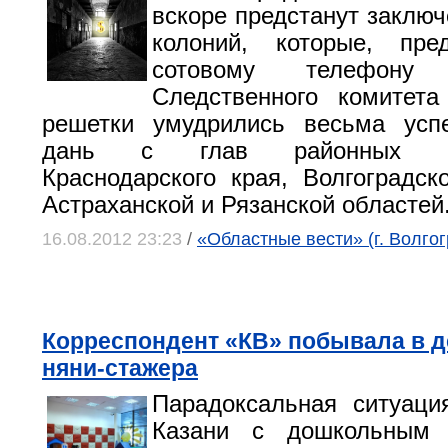
вскоре предстанут заключ
колоний, которые, пре
сотовому телефону с
Следственного комитета
решетки умудрились весьма усп
дань с глав районных ад
Краснодарского края, Волгоградско
Астраханской и Рязанской областей
16.08.2012 23:23
/
«Областные вести» (г. Волгог
Корреспондент «КВ» побывала в д
няни-стажера
Парадоксальная ситуаци
Казани с дошкольным 