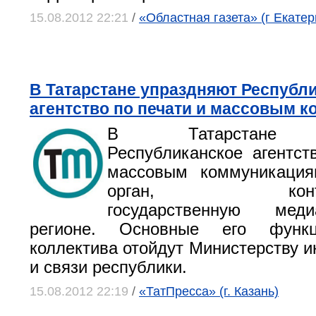
15.08.2012 22:21
/
«Областная газета» (г Екатер
В Татарстане упраздняют Республ
агентство по печати и массовым 
В Татарстане у
Республиканское агентст
массовым коммуникация
орган, контрол
государственную мед
регионе. Основные его функ
коллектива отойдут Министерству 
и связи республики.
15.08.2012 22:19
/
«ТатПресса» (г. Казань)