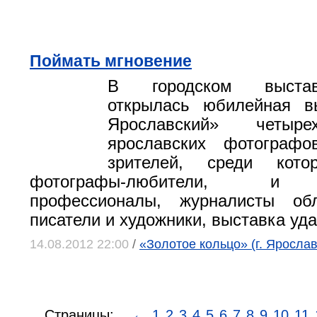
Поймать мгновение
В городском выста
открылась юбилейная в
Ярославский» четыре
ярославских фотограф
зрителей, среди кот
фотографы-любители, и 
профессионалы, журналисты об
писатели и художники, выставка уда
14.08.2012 22:00
/
«Золотое кольцо» (г. Яросла
Страницы:
←
1
2
3
4
5
6
7
8
9
10
11