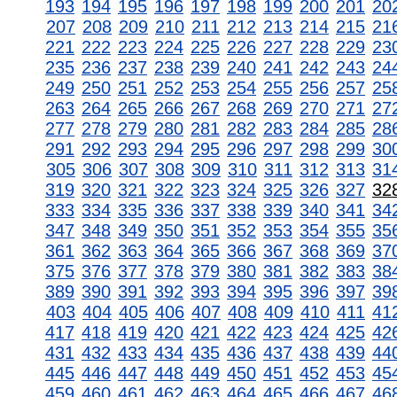
193
194
195
196
197
198
199
200
201
20
207
208
209
210
211
212
213
214
215
21
221
222
223
224
225
226
227
228
229
23
235
236
237
238
239
240
241
242
243
24
249
250
251
252
253
254
255
256
257
25
263
264
265
266
267
268
269
270
271
27
277
278
279
280
281
282
283
284
285
28
291
292
293
294
295
296
297
298
299
30
305
306
307
308
309
310
311
312
313
31
319
320
321
322
323
324
325
326
327
32
333
334
335
336
337
338
339
340
341
34
347
348
349
350
351
352
353
354
355
35
361
362
363
364
365
366
367
368
369
37
375
376
377
378
379
380
381
382
383
38
389
390
391
392
393
394
395
396
397
39
403
404
405
406
407
408
409
410
411
41
417
418
419
420
421
422
423
424
425
42
431
432
433
434
435
436
437
438
439
44
445
446
447
448
449
450
451
452
453
45
459
460
461
462
463
464
465
466
467
46