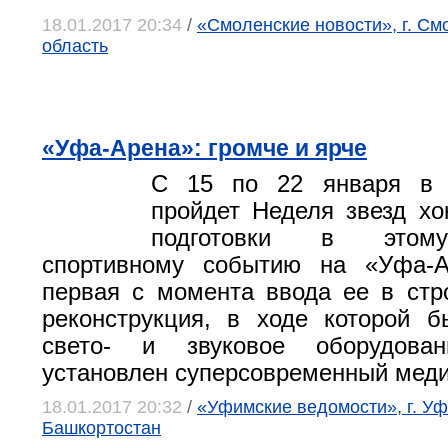
18.01.2017 20:34
/
«Смоленские новости», г. См
область
«Уфа-Арена»: громче и ярче
С 15 по 22 января в 
пройдет Неделя звезд хо
подготовки в этом
спортивному событию на «Уфа-
первая с момента ввода ее в ст
реконструкция, в ходе которой 
свето- и звуковое оборудова
установлен суперсовременный меди
18.01.2017 20:32
/
«Уфимские ведомости», г. Уф
Башкортостан