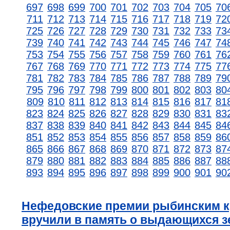
697
698
699
700
701
702
703
704
705
70
711
712
713
714
715
716
717
718
719
72
725
726
727
728
729
730
731
732
733
73
739
740
741
742
743
744
745
746
747
74
753
754
755
756
757
758
759
760
761
76
767
768
769
770
771
772
773
774
775
77
781
782
783
784
785
786
787
788
789
79
795
796
797
798
799
800
801
802
803
80
809
810
811
812
813
814
815
816
817
81
823
824
825
826
827
828
829
830
831
83
837
838
839
840
841
842
843
844
845
84
851
852
853
854
855
856
857
858
859
86
865
866
867
868
869
870
871
872
873
87
879
880
881
882
883
884
885
886
887
88
893
894
895
896
897
898
899
900
901
90
Нефедовские премии рыбинским 
вручили в память о выдающихся з