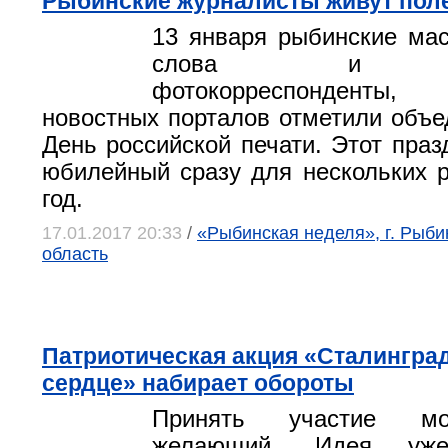
Рыбинские журналисты живут пол
13 января рыбинские мас
слова и тел
фотокорреспонденты,
новостных порталов отметили объ
День российской печати. Этот праз
юбилейный сразу для нескольких
год.
17.01.2017 20:33
/
«Рыбинская неделя», г. Рыби
область
Патриотическая акция «Сталингра
сердце» набирает обороты
Принять участие м
желающий. Идея уже