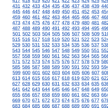
417
418
419
420
421
422
423
424
425
42
431
432
433
434
435
436
437
438
439
44
445
446
447
448
449
450
451
452
453
45
459
460
461
462
463
464
465
466
467
46
473
474
475
476
477
478
479
480
481
48
487
488
489
490
491
492
493
494
495
49
501
502
503
504
505
506
507
508
509
51
515
516
517
518
519
520
521
522
523
52
529
530
531
532
533
534
535
536
537
53
543
544
545
546
547
548
549
550
551
55
557
558
559
560
561
562
563
564
565
56
571
572
573
574
575
576
577
578
579
58
585
586
587
588
589
590
591
592
593
59
599
600
601
602
603
604
605
606
607
60
613
614
615
616
617
618
619
620
621
62
627
628
629
630
631
632
633
634
635
63
641
642
643
644
645
646
647
648
649
65
655
656
657
658
659
660
661
662
663
66
669
670
671
672
673
674
675
676
677
67
683
684
685
686
687
688
689
690
691
69