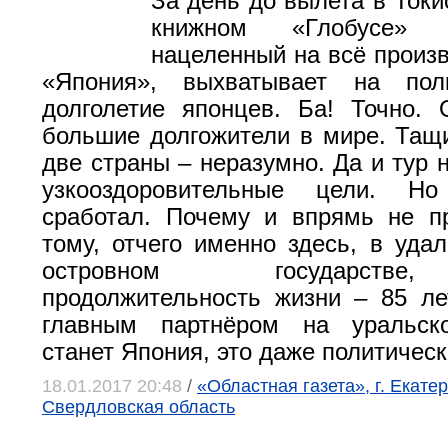
За день до вылета в Токи
книжном «Глобусe» 
нацеленный на всё произв
«Япония», выхватывает на пол
долголетие японцев. Ба! Точно.
большие долгожители в мире. Тащи
две страны – неразумно. Да и тур 
узкооздоровительные цели. Н
сработал. Почему и впрямь не п
тому, отчего именно здесь, в уда
островном государстве
продолжительность жизни – 85 лет
главным партнёром на уральск
станет Япония, это даже политическ
18.01.2017 20:48
/
«Областная газета», г. Екатер
Свердловская область