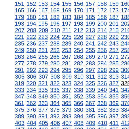
151
152
153
154
155
156
157
158
159
16
165
166
167
168
169
170
171
172
173
17
179
180
181
182
183
184
185
186
187
18
193
194
195
196
197
198
199
200
201
20
207
208
209
210
211
212
213
214
215
21
221
222
223
224
225
226
227
228
229
23
235
236
237
238
239
240
241
242
243
24
249
250
251
252
253
254
255
256
257
25
263
264
265
266
267
268
269
270
271
27
277
278
279
280
281
282
283
284
285
28
291
292
293
294
295
296
297
298
299
30
305
306
307
308
309
310
311
312
313
31
319
320
321
322
323
324
325
326
327
32
333
334
335
336
337
338
339
340
341
34
347
348
349
350
351
352
353
354
355
35
361
362
363
364
365
366
367
368
369
37
375
376
377
378
379
380
381
382
383
38
389
390
391
392
393
394
395
396
397
39
403
404
405
406
407
408
409
410
411
41