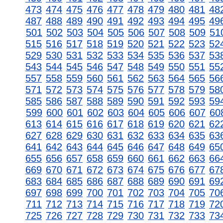
473
474
475
476
477
478
479
480
481
48
487
488
489
490
491
492
493
494
495
49
501
502
503
504
505
506
507
508
509
51
515
516
517
518
519
520
521
522
523
52
529
530
531
532
533
534
535
536
537
53
543
544
545
546
547
548
549
550
551
55
557
558
559
560
561
562
563
564
565
56
571
572
573
574
575
576
577
578
579
58
585
586
587
588
589
590
591
592
593
59
599
600
601
602
603
604
605
606
607
60
613
614
615
616
617
618
619
620
621
62
627
628
629
630
631
632
633
634
635
63
641
642
643
644
645
646
647
648
649
65
655
656
657
658
659
660
661
662
663
66
669
670
671
672
673
674
675
676
677
67
683
684
685
686
687
688
689
690
691
69
697
698
699
700
701
702
703
704
705
70
711
712
713
714
715
716
717
718
719
72
725
726
727
728
729
730
731
732
733
73