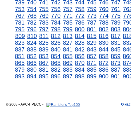
739
740
741
742
743
744
745
746
747
74
753
754
755
756
757
758
759
760
761
76
767
768
769
770
771
772
773
774
775
77
781
782
783
784
785
786
787
788
789
79
795
796
797
798
799
800
801
802
803
80
809
810
811
812
813
814
815
816
817
81
823
824
825
826
827
828
829
830
831
83
837
838
839
840
841
842
843
844
845
84
851
852
853
854
855
856
857
858
859
86
865
866
867
868
869
870
871
872
873
87
879
880
881
882
883
884
885
886
887
88
893
894
895
896
897
898
899
900
901
90
© 2008 «АРС-ПРЕСС»
О нас
АРС-ПРЕСС
О воде 