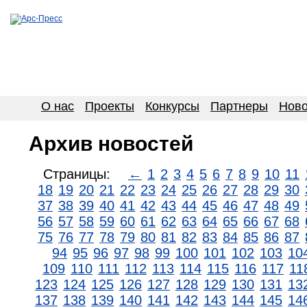
О нас
Проекты
Конкурсы
Партнеры
Ново
Архив новостей
Страницы:
←
1
2
3
4
5
6
7
8
9
10
11
18
19
20
21
22
23
24
25
26
27
28
29
30
37
38
39
40
41
42
43
44
45
46
47
48
49
56
57
58
59
60
61
62
63
64
65
66
67
68
75
76
77
78
79
80
81
82
83
84
85
86
87
94
95
96
97
98
99
100
101
102
103
10
109
110
111
112
113
114
115
116
117
11
123
124
125
126
127
128
129
130
131
13
137
138
139
140
141
142
143
144
145
14