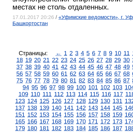
местах не столь отдаленных.
17.01.2017 20:26
/
«Уфимские ведомости», г. Уф
Башкортостан
Страницы:
←
1
2
3
4
5
6
7
8
9
10
11
18
19
20
21
22
23
24
25
26
27
28
29
30
37
38
39
40
41
42
43
44
45
46
47
48
49
56
57
58
59
60
61
62
63
64
65
66
67
68
75
76
77
78
79
80
81
82
83
84
85
86
87
94
95
96
97
98
99
100
101
102
103
10
109
110
111
112
113
114
115
116
117
11
123
124
125
126
127
128
129
130
131
13
137
138
139
140
141
142
143
144
145
14
151
152
153
154
155
156
157
158
159
16
165
166
167
168
169
170
171
172
173
17
179
180
181
182
183
184
185
186
187
18