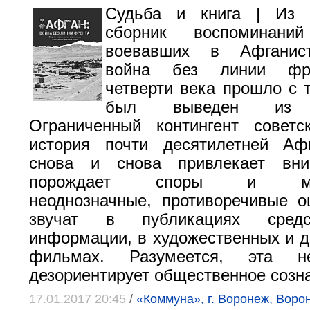
Судьба и книга | Из 
сборник воспоминаний
воевавших в Афганист
война без линии фро
четверти века прошло с т
был выведен из А
Ограниченный контингент советс
история почти десятилетней Аф
снова и снова привлекает вни
порождает споры и мног
неоднозначные, противоречивые о
звучат в публикациях средс
информации, в художественных и 
фильмах. Разумеется, эта нео
дезориентирует общественное созн
17.01.2017 20:45
/
«Коммуна», г. Воронеж, Воро