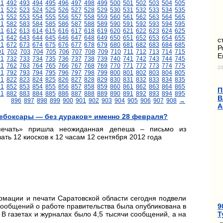
91
492
493
494
495
496
497
498
499
500
501
502
503
504
505
21
522
523
524
525
526
527
528
529
530
531
532
533
534
535
51
552
553
554
555
556
557
558
559
560
561
562
563
564
565
81
582
583
584
585
586
587
588
589
590
591
592
593
594
595
11
612
613
614
615
616
617
618
619
620
621
622
623
624
625
41
642
643
644
645
646
647
648
649
650
651
652
653
654
655
с
71
672
673
674
675
676
677
678
679
680
681
682
683
684
685
Р
01
702
703
704
705
706
707
708
709
710
711
712
713
714
715
Е
31
732
733
734
735
736
737
738
739
740
741
742
743
744
745
61
762
763
764
765
766
767
768
769
770
771
772
773
774
775
20
91
792
793
794
795
796
797
798
799
800
801
802
803
804
805
21
822
823
824
825
826
827
828
829
830
831
832
833
834
835
51
852
853
854
855
856
857
858
859
860
861
862
863
864
865
П
81
882
883
884
885
886
887
888
889
890
891
892
893
894
895
В
896
897
898
899
900
901
902
903
904
905
906
907
908
→
А
ебоксары — без дураков» именно 28 февраля?
печать» пришла неожиданная депеша – письмо из
ть 12 киосков к 12 часам 12 сентября 2012 года
рмации и печати Саратовской области сегодня подвели
9
 сообщений о работе правительства была опубликована в
Т
 В газетах и журналах было 4,5 тысячи сообщений, а на