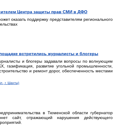
вителем Центра защиты прав СМИ в ДФО
может оказать поддержку представителям регионального
ельствах
площадке встретились журналисты и блогеры
урналисты и блогеры задавали вопросы по волнующим
КХ, газификация, развитие угольной промышленности,
строительство и ремонт дорог, обеспеченность местами
., г. Шахты)
едпринимательства в Тюменской области губернатор
нет сайт, отражающий нарушения действующего
роприятий.