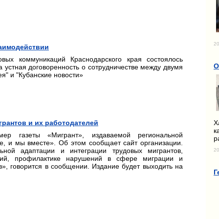
20
заимодействии
вых коммуникаций Краснодарского края состоялось
О
а устная договоренность о сотрудничестве между двумя
я" и "Кубанские новости»
Х
грантов и их работодателей
к
р газеты «Мигрант», издаваемой региональной
р
, и мы вместе». Об этом сообщает сайт организации.
льной адаптации и интеграции трудовых мигрантов,
20
ний, профилактике нарушений в сфере миграции и
», говорится в сообщении. Издание будет выходить на
Г