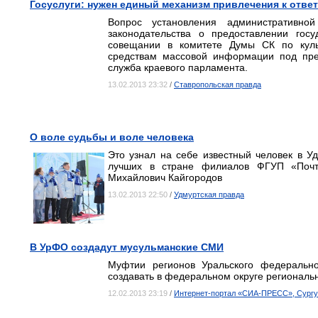
Госуслуги: нужен единый механизм привлечения к отве
Вопрос установления административно
законодательства о предоставлении гос
совещании в комитете Думы СК по культ
средствам массовой информации под пре
служба краевого парламента.
13.02.2013 23:32
/
Ставропольская правда
О воле судьбы и воле человека
Это узнал на себе известный человек в Уд
лучших в стране филиалов ФГУП «Почт
Михайлович Кайгородов
13.02.2013 22:50
/
Удмуртская правда
В УрФО создадут мусульманские СМИ
Муфтии регионов Уральского федеральн
создавать в федеральном округе регионал
12.02.2013 23:19
/
Интернет-портал «СИА-ПРЕСС», Сургу