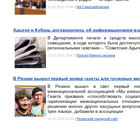
13.02.2013 23:49
/
ИА СаратовИнформ
Адыгея и Кубань договорились об информационном в
В Департаменте печати и средств массо
совещание, в ходе которого была достигнут
региональными газетами – "Советская Адыге
13.02.2013 23:47
/
Портал Южного региона
В Рязани вышел первый номер газеты для трудовых ми
В Рязани вышел в свет первый номе
межнациональной ассоциацией «Мы разные
Газета призвана «способствовать социа
гармонизации межнациональных отноше
решению многих других насущных вопросов
трех языках, добавили в ассоциации
13.02.2013 23:44
/
Рязанский городской сайт