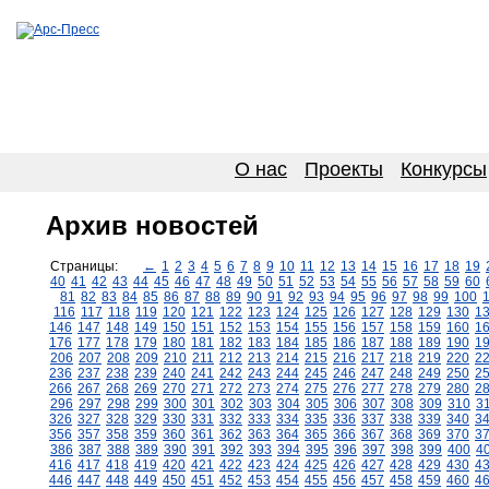
О нас
Проекты
Конкурсы
Архив новостей
Страницы:
←
1
2
3
4
5
6
7
8
9
10
11
12
13
14
15
16
17
18
19
40
41
42
43
44
45
46
47
48
49
50
51
52
53
54
55
56
57
58
59
60
81
82
83
84
85
86
87
88
89
90
91
92
93
94
95
96
97
98
99
100
116
117
118
119
120
121
122
123
124
125
126
127
128
129
130
1
146
147
148
149
150
151
152
153
154
155
156
157
158
159
160
1
176
177
178
179
180
181
182
183
184
185
186
187
188
189
190
1
206
207
208
209
210
211
212
213
214
215
216
217
218
219
220
2
236
237
238
239
240
241
242
243
244
245
246
247
248
249
250
2
266
267
268
269
270
271
272
273
274
275
276
277
278
279
280
2
296
297
298
299
300
301
302
303
304
305
306
307
308
309
310
3
326
327
328
329
330
331
332
333
334
335
336
337
338
339
340
3
356
357
358
359
360
361
362
363
364
365
366
367
368
369
370
3
386
387
388
389
390
391
392
393
394
395
396
397
398
399
400
4
416
417
418
419
420
421
422
423
424
425
426
427
428
429
430
4
446
447
448
449
450
451
452
453
454
455
456
457
458
459
460
4