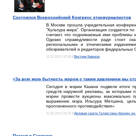
Состоялся Всероссийский Конгресс этножурналистов
В Москве прошла учредительная конференц
"Культура мира". Организация создается по
считают, что поднимаемые ими проблемы и
Однако справедливости ради стоит ск
региональными и этническими изданиями
обозревателей и редакторов федеральных 
11.02.2013 22:45
/
Вестник Кавказа
«За всю мою бытность мэром с таким давлением мы с
Сегодня в мэрии Казани подвели итоги 
средств наружной рекламы, за которыми 
мэрии провести аукционы максимально пр
выражению мэра Ильсура Метшина, целый
проплаченного противодействия».
11.02.2013 22:42
/
Деловая газета Татарстана «Бизнес он
Погоня в Снежном