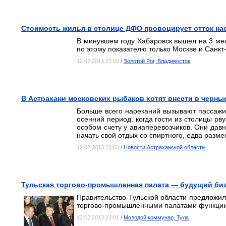
Стоимость жилья в столице ДФО провоцирует отток на
В минувшем году Хабаровск вышел на 3 мест
по этому показателю только Москве и Санкт
12.02.2013 23:09
/
Золотой Рог, Владивосток
В Астрахани московских рыбаков хотят внести в черны
Больше всего нареканий вызывают пассажи
осенний период, когда гости из столицы рв
особом счету у авиаперевозчиков. Они дав
начать свой отдых со спиртного, едва разм
12.02.2013 23:03
/
Новости Астраханской области
Тульская торгово-промышленная палата — будущий би
Правительство Тульской области предложил
торгово-промышленными палатами функции 
12.02.2013 23:01
/
Молодой коммунар, Тула