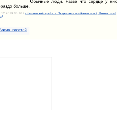
Обычные люди. Разве что сердце у них
ораздо больше.
.12.2019 06:10 /
«Камчатский край», г. Петропавловск-Камчатский, Камчатский
ай
Архив новостей