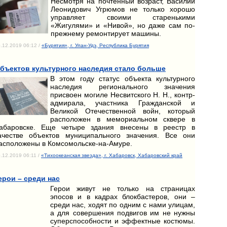
Несмотря на почтенный возраст, Василий
Леонидович Угрюмов не только хорошо
управляет своими старенькими
«Жигулями» и «Нивой», но даже сам по-
прежнему ремонтирует машины.
.12.2019 06:12 /
«Бурятия», г. Улан-Удэ, Республика Бурятия
бъектов культурного наследия стало больше
В этом году статус объекта культурного
наследия регионального значения
присвоен могиле Несвитского Н. Н., контр-
адмирала, участника Гражданской и
Великой Отечественной войн, который
расположен в мемориальном сквере в
абаровске. Еще четыре здания внесены в реестр в
ачестве объектов муниципального значения. Все они
асположены в Комсомольске-на-Амуре.
.12.2019 06:11 /
«Тихоокеанская звезда», г. Хабаровск, Хабаровский край
ерои – среди нас
Герои живут не только на страницах
эпосов и в кадрах блокбастеров, они –
среди нас, ходят по одним с нами улицам,
а для совершения подвигов им не нужны
суперспособности и эффектные костюмы.