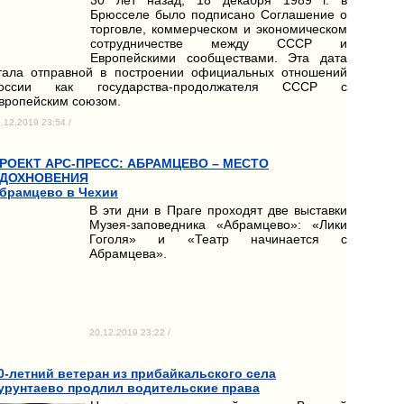
Брюсселе было подписано Соглашение о
торговле, коммерческом и экономическом
сотрудничестве между СССР и
Европейскими сообществами. Эта дата
тала отправной в построении официальных отношений
оссии как государства-продолжателя СССР с
вропейским союзом.
.12.2019 23:54 /
РОЕКТ АРС-ПРЕСС: АБРАМЦЕВО – МЕСТО
ДОХНОВЕНИЯ
брамцево в Чехии
В эти дни в Праге проходят две выставки
Музея-заповедника «Абрамцево»: «Лики
Гоголя» и «Театр начинается с
Абрамцева».
20.12.2019 23:22 /
0-летний ветеран из прибайкальского села
урунтаево продлил водительские права