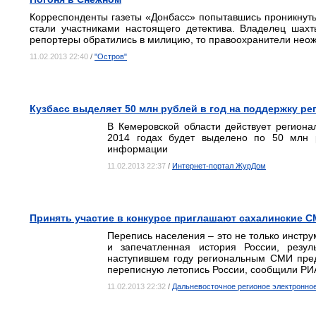
Корреспонденты газеты «Донбасс» попытавшись проникнуть 
стали участниками настоящего детектива. Владелец шахт
репортеры обратились в милицию, то правоохранители нео
11.02.2013 22:40
/
"Остров"
Кузбасс выделяет 50 млн рублей в год на поддержку р
В Кемеровской области действует региона
2014 годах будет выделено по 50 млн р
информации
11.02.2013 22:37
/
Интернет-портал ЖурДом
Принять участие в конкурсе приглашают сахалинские 
Перепись населения – это не только инстру
и запечатленная история России, резу
наступившем году региональным СМИ пред
переписную летопись России, сообщили РИА
11.02.2013 22:32
/
Дальневосточное регионое электронно