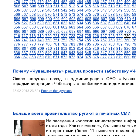
476
477
478
479
480
481
482
483
484
485
486
487
488
489
490
4
506
507
508
509
510
511
512
513
514
515
516
517
518
519
520
5
536
537
538
539
540
541
542
543
544
545
546
547
548
549
550
5
566
567
568
569
570
571
572
573
574
575
576
577
578
579
580
5
596
597
598
599
600
601
602
603
604
605
606
607
608
609
610
6
626
627
628
629
630
631
632
633
634
635
636
637
638
639
640
6
656
657
658
659
660
661
662
663
664
665
666
667
668
669
670
6
686
687
688
689
690
691
692
693
694
695
696
697
698
699
700
7
716
717
718
719
720
721
722
723
724
725
726
727
728
729
730
7
746
747
748
749
750
751
752
753
754
755
756
757
758
759
760
7
776
777
778
779
780
781
782
783
784
785
786
787
788
789
790
7
806
807
808
809
810
811
812
813
814
815
816
817
818
819
820
8
836
837
838
839
840
841
842
843
844
845
846
847
848
849
850
8
866
867
868
869
870
871
872
873
874
875
876
877
878
879
880
8
Почему «Чувашпечать» решила провести забастовку «Ч
Около полугода назад в администрацию ОАО «Чуваш
горадминистрации г.Чебоксары о необходимости демонтирова
13.02.2013 23:52
/
Россия без дураков
Больше всего правительство ругают в печатных СМИ
На заседании коллегии министерства инфо
итоги года. Как выяснилось, большая часть
интернет-сми (более 11 тысяч материалов).
телевидении и радио — четыре тысячи