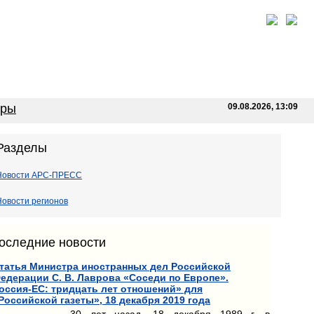
оры
09.08.2026, 13:09
Разделы
Новости АРС-ПРЕСС
Новости регионов
оследние новости
татья Министра иностранных дел Российской
едерации С. В. Лаврова «Соседи по Европе».
оссия-ЕС: тридцать лет отношений» для
Российской газеты», 18 декабря 2019 года
30 лет назад, 18 декабря 1989 г. в