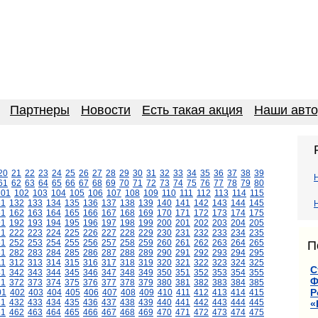
Партнеры
Новости
Есть такая акция
Наши авт
20
21
22
23
24
25
26
27
28
29
30
31
32
33
34
35
36
37
38
39
61
62
63
64
65
66
67
68
69
70
71
72
73
74
75
76
77
78
79
80
101
102
103
104
105
106
107
108
109
110
111
112
113
114
115
31
132
133
134
135
136
137
138
139
140
141
142
143
144
145
61
162
163
164
165
166
167
168
169
170
171
172
173
174
175
91
192
193
194
195
196
197
198
199
200
201
202
203
204
205
21
222
223
224
225
226
227
228
229
230
231
232
233
234
235
51
252
253
254
255
256
257
258
259
260
261
262
263
264
265
П
81
282
283
284
285
286
287
288
289
290
291
292
293
294
295
11
312
313
314
315
316
317
318
319
320
321
322
323
324
325
С
41
342
343
344
345
346
347
348
349
350
351
352
353
354
355
Ф
71
372
373
374
375
376
377
378
379
380
381
382
383
384
385
Р
01
402
403
404
405
406
407
408
409
410
411
412
413
414
415
31
432
433
434
435
436
437
438
439
440
441
442
443
444
445
«
61
462
463
464
465
466
467
468
469
470
471
472
473
474
475