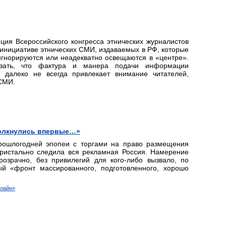
ия Всероссийского конгресса этнических журналистов
 инициативе этнических СМИ, издаваемых в РФ, которые
гнорируются или неадекватно освещаются в «центре».
азать, что фактура и манера подачи информации
 далеко не всегда привлекает внимание читателей,
СМИ.
толкнулись впервые…»
прошлогодней эпопеи с торгами на право размещения
пристально следила вся рекламная Россия. Намерение
озрачно, без привилегий для кого-либо вызвало, по
 «фронт массированного, подготовленного, хорошо
-лайн»