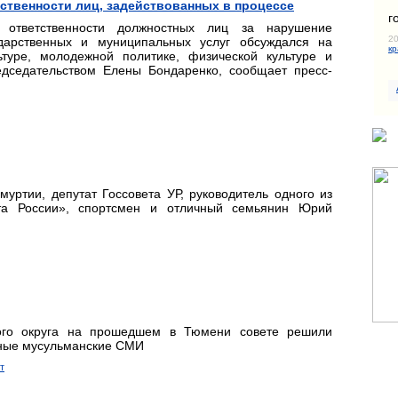
тственности лиц, задействованных в процессе
г
й ответственности должностных лиц за нарушение
20
ударственных и муниципальных услуг обсуждался на
кр
уре, молодежной политике, физической культуре и
дседательством Елены Бондаренко, сообщает пресс-
муртии, депутат Госсовета УР, руководитель одного из
а России», спортсмен и отличный семьянин Юрий
ого округа на прошедшем в Тюмени совете решили
ьные мусульманские СМИ
т