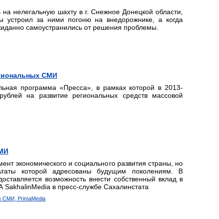
на нелегальную шахту в г. Снежное Донецкой области,
ы устроил за ними погоню на внедорожнике, а когда
жиданно самоустранились от решения проблемы.
егиональных СМИ
льная программа «Пресса», в рамках которой в 2013-
ублей на развитие региональных средств массовой
СМИ
мент экономического и социального развития страны, но
льтаты которой адресованы будущим поколениям. В
оставляется возможность внести собственный вклад в
 SakhalinMedia в пресс-службе Сахалинстата
е СМИ, PrimaMedia