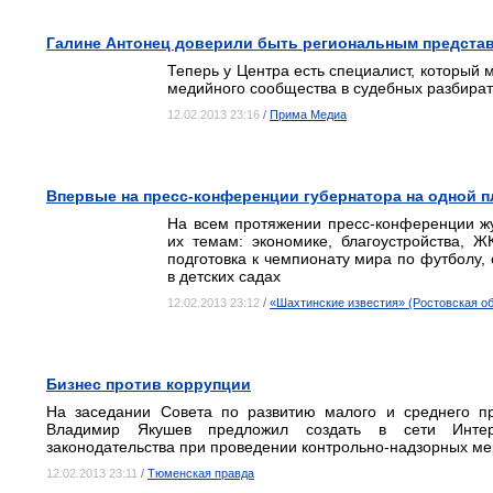
Галине Антонец доверили быть региональным предста
Теперь у Центра есть специалист, который 
медийного сообщества в судебных разбират
12.02.2013 23:16
/
Прима Медиа
Впервые на пресс-конференции губернатора на одной 
На всем протяжении пресс-конференции ж
их темам: экономике, благоустройства, Ж
подготовка к чемпионату мира по футболу, 
в детских садах
12.02.2013 23:12
/
«Шахтинские известия» (Ростовская обл
Бизнес против коррупции
На заседании Совета по развитию малого и среднего пр
Владимир Якушев предложил создать в сети Интер
законодательства при проведении контрольно-надзорных ме
12.02.2013 23:11
/
Тюменская правда