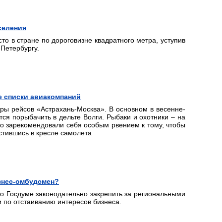
селения
о в стране по дороговизне квадратного метра, уступив
-Петербургу.
е списки авиакомпаний
ры рейсов «Астрахань-Москва». В основном в весенне-
утся порыбачить в дельте Волги. Рыбаки и охотники – на
но зарекомендовали себя особым рвением к тому, чтобы
естившись в кресле самолета
знес-омбудсмен?
о Госдуме законодательно закрепить за региональными
по отстаиванию интересов бизнеса.