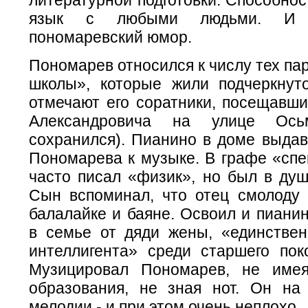
язык с любыми людьми. И с
пономаревский юмор.
Пономарев относился к числу тех па
школы», которые жили подчеркнут
отмечают его соратники, посещавш
Александровича на улице Ос
сохранился). Пианино в доме выдав
Пономарева к музыке. В графе «спе
часто писал «физик», но был в душ
Сын вспоминал, что отец смолоду 
балалайке и баяне. Освоил и пиани
в семье от дяди жены, «единственн
интеллигента» среди старшего пок
Музицировал Пономарев, не имея
образования, не зная нот. Он на
мелодии - и при этом очень неплохо.