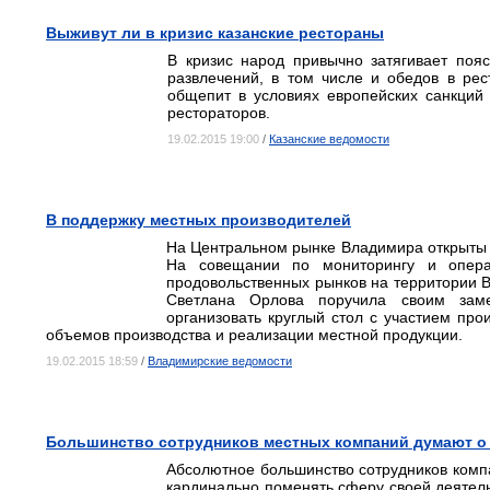
Выживут ли в кризис казанские рестораны
В кризис народ привычно затягивает по
развлечений, в том числе и обедов в ре
общепит в условиях европейских санкций
рестораторов.
19.02.2015 19:00
/
Казанские ведомости
В поддержку местных производителей
На Центральном рынке Владимира открыты 
На совещании по мониторингу и опера
продовольственных рынков на территории В
Светлана Орлова поручила своим зам
организовать круглый стол с участием про
объемов производства и реализации местной продукции.
19.02.2015 18:59
/
Владимирские ведомости
Большинство сотрудников местных компаний думают о
Абсолютное большинство сотрудников компа
кардинально поменять сферу своей деятель