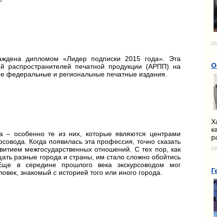
20
аждена дипломом «Лидер подписки 2015 года». Эта
О
й распространителей печатной продукции (АРПП) на
ие федеральные и региональные печатные издания.
Х
к
 – особенно те из них, которые являются центрами
р
совода. Когда появилась эта профессия, точно сказать
звитием межгосударственных отношений. С тех пор, как
20
ать разные города и страны, им стало сложно обойтись
Еще в середине прошлого века экскурсоводом мог
Г
овек, знакомый с историей того или иного города.