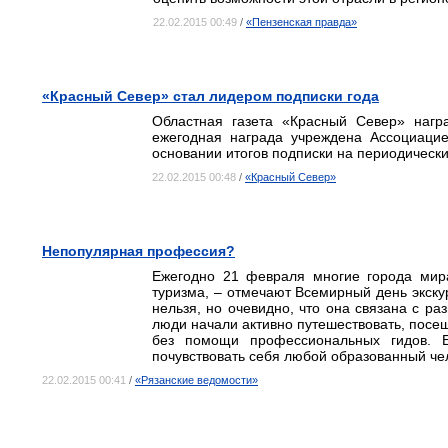
22.02.2015 00:49
/
«Пензенская правда»
«Красный Север» стал лидером подписки года
Областная газета «Красный Север» нагр
ежегодная награда учреждена Ассоциацие
основании итогов подписки на периодическ
22.02.2015 00:48
/
«Красный Север»
Непопулярная профессия?
Ежегодно 21 февраля многие города мира
туризма, – отмечают Всемирный день экскур
нельзя, но очевидно, что она связана с ра
люди начали активно путешествовать, посещ
без помощи профессиональных гидов. 
почувствовать себя любой образованный чел
22.02.2015 00:41
/
«Рязанские ведомости»