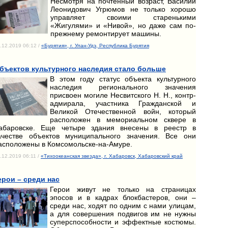
Несмотря на почтенный возраст, Василий
Леонидович Угрюмов не только хорошо
управляет своими старенькими
«Жигулями» и «Нивой», но даже сам по-
прежнему ремонтирует машины.
.12.2019 06:12 /
«Бурятия», г. Улан-Удэ, Республика Бурятия
бъектов культурного наследия стало больше
В этом году статус объекта культурного
наследия регионального значения
присвоен могиле Несвитского Н. Н., контр-
адмирала, участника Гражданской и
Великой Отечественной войн, который
расположен в мемориальном сквере в
абаровске. Еще четыре здания внесены в реестр в
ачестве объектов муниципального значения. Все они
асположены в Комсомольске-на-Амуре.
.12.2019 06:11 /
«Тихоокеанская звезда», г. Хабаровск, Хабаровский край
ерои – среди нас
Герои живут не только на страницах
эпосов и в кадрах блокбастеров, они –
среди нас, ходят по одним с нами улицам,
а для совершения подвигов им не нужны
суперспособности и эффектные костюмы.