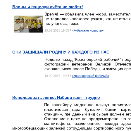
Блины и поцелуи счёта не любят!
Время! — объявила член жюри, заместител
не терпелось поскорее узнать, кто же стал 
получилось, тоже.
19.02.2015 19:55
/
«Кубанские новости»
ОНИ ЗАЩИЩАЛИ РОДИНУ И КАЖДОГО ИЗ НАС
Неделю назад "Красноярский рабочий" пре
фотографии ветеранов Великой Отечес
скончавшихся после Победы, и живущих сре
19.02.2015 19:54
/
«Красноярский рабочий»
Использовать легко. Избавиться - трудно
По конвейеру медленно плывут полиэтиле
пластиковая тара, бутылки, банки, кар
станции», где данный вид сырья должен ег
Отопление в цехе не предусмотрено, но з
магнитофона, извлеченного некогда зде
многообещающих залежей сотрудницам сортировочного пун