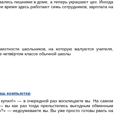
азались лишними в доме, а теперь украшают цех. Иногда
е время здесь работают семь сотрудников; зарплата на
амотности школьников, на которую жалуются учителя,
в четвёртом классе обычной школы
ваш компьютер
о купил!» — в очередной раз восклицаете вы. На самом
 — вы как раз тогда прельстились выгодным обменным
то?» — недоумеваете вы. Вы уже просто готовы рвать на