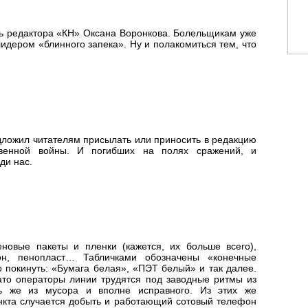
ь редактора «КН» Оксана Воронкова. Болельщикам уже
лидером «блинного запека». Ну и полакомиться тем, что
дложил читателям присылать или приносить в редакцию
твенной войны. И погибших на полях сражений, и
ди нас.
новые пакеты и пленки (кажется, их больше всего),
тон, пенопласт… Табличками обозначены «конечные
о покинуть: «Бумага белая», «ПЭТ белый» и так далее.
ато операторы линии трудятся под заводные ритмы из
сь же из мусора и вполне исправного. Из этих же
кта случается добыть и работающий сотовый телефон