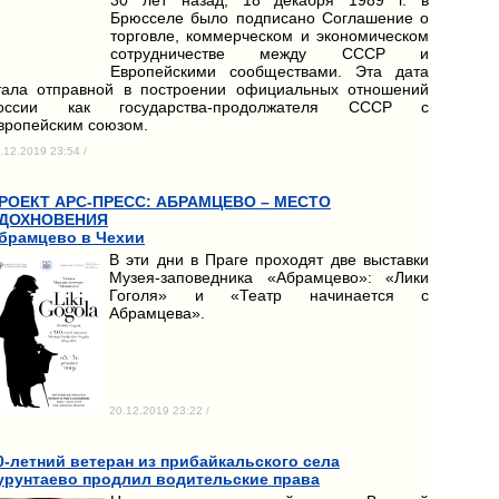
Брюсселе было подписано Соглашение о
торговле, коммерческом и экономическом
сотрудничестве между СССР и
Европейскими сообществами. Эта дата
тала отправной в построении официальных отношений
оссии как государства-продолжателя СССР с
вропейским союзом.
.12.2019 23:54 /
РОЕКТ АРС-ПРЕСС: АБРАМЦЕВО – МЕСТО
ДОХНОВЕНИЯ
брамцево в Чехии
В эти дни в Праге проходят две выставки
Музея-заповедника «Абрамцево»: «Лики
Гоголя» и «Театр начинается с
Абрамцева».
20.12.2019 23:22 /
0-летний ветеран из прибайкальского села
урунтаево продлил водительские права