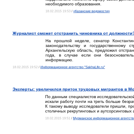
необходимого образования.
18.02.2015 19:53
/
«Казанские ведомости»
Журналист сможет отстранить чиновника от должности
На прошлой неделе, сенатор Константи
законодательству и государственному с
Архангельскую область, предложил отстран
года, в случае если они безосновател
информацию.
18.02.2015 19:52
/
Информационное агентство "SakhaLife.ru"
Эксперты: увеличился приток трудовых мигрантов в Мо
По данным специалистов исследовательской
искали работу почти на треть больше безра
К такому выводу исследователи пришли, пр
столичных рекрутинговых и аутсорсинговых 
18.02.2015 19:51
/
Мурманское информационное агентство