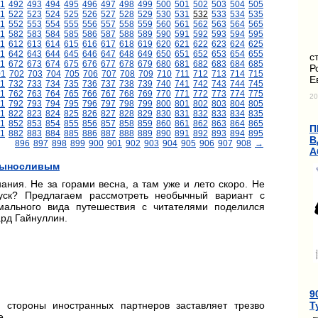
1
492
493
494
495
496
497
498
499
500
501
502
503
504
505
1
522
523
524
525
526
527
528
529
530
531
532
533
534
535
1
552
553
554
555
556
557
558
559
560
561
562
563
564
565
1
582
583
584
585
586
587
588
589
590
591
592
593
594
595
11
612
613
614
615
616
617
618
619
620
621
622
623
624
625
1
642
643
644
645
646
647
648
649
650
651
652
653
654
655
с
1
672
673
674
675
676
677
678
679
680
681
682
683
684
685
Р
01
702
703
704
705
706
707
708
709
710
711
712
713
714
715
Е
1
732
733
734
735
736
737
738
739
740
741
742
743
744
745
1
762
763
764
765
766
767
768
769
770
771
772
773
774
775
20
1
792
793
794
795
796
797
798
799
800
801
802
803
804
805
1
822
823
824
825
826
827
828
829
830
831
832
833
834
835
1
852
853
854
855
856
857
858
859
860
861
862
863
864
865
П
1
882
883
884
885
886
887
888
889
890
891
892
893
894
895
В
896
897
898
899
900
901
902
903
904
905
906
907
908
→
А
выносливым
ания. Не за горами весна, а там уже и лето скоро. Не
уск? Предлагаем рассмотреть необычный вариант с
мального вида путешествия с читателями поделился
рд Гайнуллин.
9
Т
 стороны иностранных партнеров заставляет трезво
е