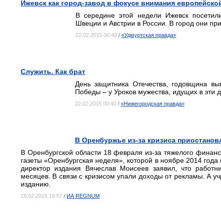
Ижевск как город-завод в фокусе внимания европейско
В середине этой недели Ижевск посетили
Швеции и Австрии в России. В город они пр
22.02.2015 00:40
/
«Удмуртская правда»
Служить. Как брат
День защитника Отечества, годовщина вы
Победы – у Уроков мужества, идущих в эти д
22.02.2015 00:40
/
«Нижегородская правда»
В Оренбуржье из-за кризиса приостанов
В Оренбургской области 18 февраля из-за тяжелого финан
газеты «Оренбургская неделя», которой в ноябре 2014 года
директор издания Вячеслав Моисеев заявил, что работн
месяцев. В связи с кризисом упали доходы от рекламы. А уч
изданию.
19.02.2015 19:57
/
ИА REGNUM