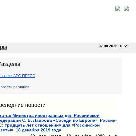
оры
07.08.2026, 18:21
Разделы
Новости АРС-ПРЕСС
овости регионов
оследние новости
татья Министра иностранных дел Российской
едерации С. В. Лаврова «Соседи по Европе». Россия-
С: тридцать лет отношений» для «Российской
азеты», 18 декабря 2019 года
30 лет назад, 18 декабря 1989 г. в