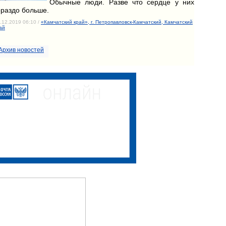
Обычные люди. Разве что сердце у них
ораздо больше.
.12.2019 06:10 /
«Камчатский край», г. Петропавловск-Камчатский, Камчатский
ай
Архив новостей