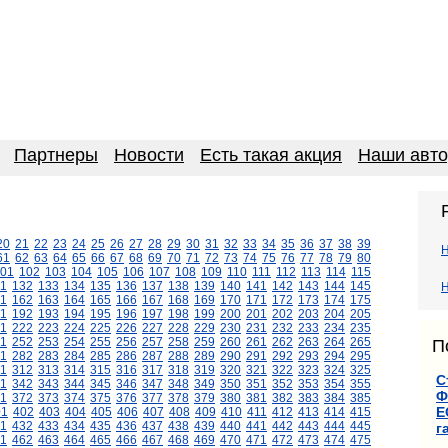
Партнеры
Новости
Есть такая акция
Наши авт
20
21
22
23
24
25
26
27
28
29
30
31
32
33
34
35
36
37
38
39
61
62
63
64
65
66
67
68
69
70
71
72
73
74
75
76
77
78
79
80
01
102
103
104
105
106
107
108
109
110
111
112
113
114
115
1
132
133
134
135
136
137
138
139
140
141
142
143
144
145
Н
1
162
163
164
165
166
167
168
169
170
171
172
173
174
175
1
192
193
194
195
196
197
198
199
200
201
202
203
204
205
1
222
223
224
225
226
227
228
229
230
231
232
233
234
235
1
252
253
254
255
256
257
258
259
260
261
262
263
264
265
П
1
282
283
284
285
286
287
288
289
290
291
292
293
294
295
11
312
313
314
315
316
317
318
319
320
321
322
323
324
325
С
1
342
343
344
345
346
347
348
349
350
351
352
353
354
355
Ф
1
372
373
374
375
376
377
378
379
380
381
382
383
384
385
Е
01
402
403
404
405
406
407
408
409
410
411
412
413
414
415
1
432
433
434
435
436
437
438
439
440
441
442
443
444
445
г
1
462
463
464
465
466
467
468
469
470
471
472
473
474
475