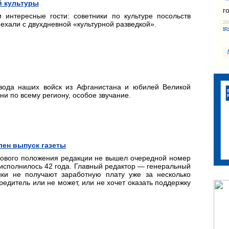
й культуры
г
 интересные гости: советники по культуре посольств
20
иехали с двухдневной «культурной разведкой».
кр
вода наших войск из Афганистана и юбилей Великой
ни по всему региону, особое звучание.
лен выпуск газеты
сового положения редакции не вышел очередной номер
 исполнилось 42 года. Главный редактор — генеральный
ики не получают заработную плату уже за несколько
редитель или не может, или не хочет оказать поддержку