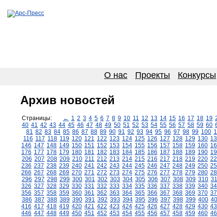
О нас
Проекты
Конкурсы
Архив новостей
Страницы:
←
1
2
3
4
5
6
7
8
9
10
11
12
13
14
15
16
17
18
19
40
41
42
43
44
45
46
47
48
49
50
51
52
53
54
55
56
57
58
59
60
81
82
83
84
85
86
87
88
89
90
91
92
93
94
95
96
97
98
99
100
1
116
117
118
119
120
121
122
123
124
125
126
127
128
129
130
13
146
147
148
149
150
151
152
153
154
155
156
157
158
159
160
16
176
177
178
179
180
181
182
183
184
185
186
187
188
189
190
19
206
207
208
209
210
211
212
213
214
215
216
217
218
219
220
22
236
237
238
239
240
241
242
243
244
245
246
247
248
249
250
25
266
267
268
269
270
271
272
273
274
275
276
277
278
279
280
28
296
297
298
299
300
301
302
303
304
305
306
307
308
309
310
3
326
327
328
329
330
331
332
333
334
335
336
337
338
339
340
34
356
357
358
359
360
361
362
363
364
365
366
367
368
369
370
37
386
387
388
389
390
391
392
393
394
395
396
397
398
399
400
4
416
417
418
419
420
421
422
423
424
425
426
427
428
429
430
43
446
447
448
449
450
451
452
453
454
455
456
457
458
459
460
46