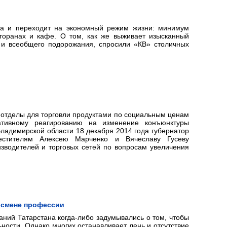
яса и переходит на экономный режим жизни: минимум
сторанах и кафе. О том, как же выживает изысканный
 и всеобщего подорожания, спросили «КВ» столичных
отделы для торговли продуктами по социальным ценам
тивному реагированию на изменение конъюнктуры
ладимирской области 18 декабря 2014 года губернатор
естителям Алексею Марченко и Вячеславу Гусеву
изводителей и торговых сетей по вопросам увеличения
 смене профессии
ний Татарстана когда-либо задумывались о том, чтобы
ности. Однако многих останавливает лень и отсутствие