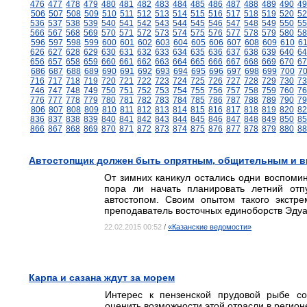
476
477
478
479
480
481
482
483
484
485
486
487
488
489
490
49
506
507
508
509
510
511
512
513
514
515
516
517
518
519
520
52
536
537
538
539
540
541
542
543
544
545
546
547
548
549
550
55
566
567
568
569
570
571
572
573
574
575
576
577
578
579
580
58
596
597
598
599
600
601
602
603
604
605
606
607
608
609
610
6
626
627
628
629
630
631
632
633
634
635
636
637
638
639
640
64
656
657
658
659
660
661
662
663
664
665
666
667
668
669
670
67
686
687
688
689
690
691
692
693
694
695
696
697
698
699
700
7
716
717
718
719
720
721
722
723
724
725
726
727
728
729
730
73
746
747
748
749
750
751
752
753
754
755
756
757
758
759
760
76
776
777
778
779
780
781
782
783
784
785
786
787
788
789
790
79
806
807
808
809
810
811
812
813
814
815
816
817
818
819
820
82
836
837
838
839
840
841
842
843
844
845
846
847
848
849
850
85
866
867
868
869
870
871
872
873
874
875
876
877
878
879
880
88
Автостопщик должен быть опрятным, общительным и 
От зимних каникул остались одни воспомин
пора ли начать планировать летний отп
автостопом. Своим опытом такого экстре
преподаватель восточных единоборств Эдуа
22.02.2015 00:52
/
«Казанские ведомости»
Карпа и сазана ждут за морем
Интерес к пензенской прудовой рыбе со
оценить возможности этой отрасли в регион