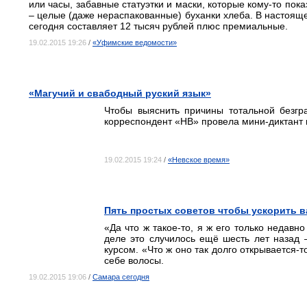
или часы, забавные статуэтки и маски, которые кому-то пок
– целые (даже нераспакованные) буханки хлеба. В настояще
сегодня составляет 12 тысяч рублей плюс премиальные.
19.02.2015 19:26
/
«Уфимские ведомости»
«Магучий и свабодный руский язык»
Чтобы выяснить причины тотальной безгр
корреспондент «НВ» провела мини-диктант 
19.02.2015 19:24
/
«Невское время»
Пять простых советов чтобы ускорить 
«Да что ж такое-то, я ж его только недавн
деле это случилось ещё шесть лет назад
курсом. «Что ж оно так долго открывается-
себе волосы.
19.02.2015 19:06
/
Самара сегодня