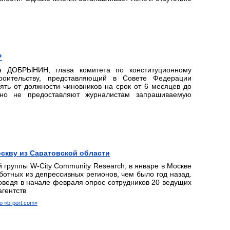
?
н ДОБРЫНИН, глава комитета по конституционному
троительству, представляющий в Совете Федерации
ять от должности чиновников на срок от 6 месяцев до
ьно не предоставляют журналистам запрашиваемую
скву из Саратовской области
 группы W-City Community Research, в январе в Москве
ботных из депрессивных регионов, чем было год назад.
оведя в начале февраля опрос сотрудников 20 ведущих
агентств
 «b-port.com»