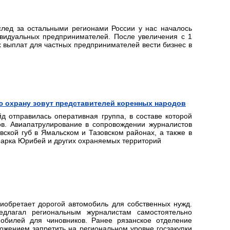
след за остальными регионами России у нас началось
ивидуальных предпринимателей. После увеличения с 1
 выплат для частных предпринимателей вести бизнес в
ую охрану зовут представителей коренных народов
д отправилась оперативная группа, в составе которой
в. Авиапатрулирование в сопровождении журналистов
ской губ в Ямальском и Тазовском районах, а также в
 парка Юрибей и других охраняемых территорий
риобретает дорогой автомобиль для собственных нужд.
едлагал региональным журналистам самостоятельно
мобилей для чиновников. Ранее рязанское отделение
ожением запретить на региональном уровне госзакупки