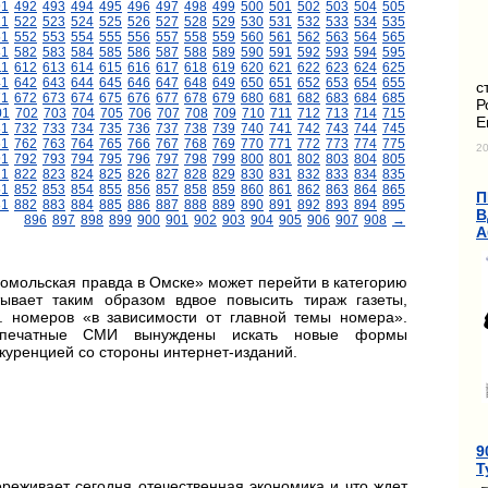
91
492
493
494
495
496
497
498
499
500
501
502
503
504
505
21
522
523
524
525
526
527
528
529
530
531
532
533
534
535
51
552
553
554
555
556
557
558
559
560
561
562
563
564
565
81
582
583
584
585
586
587
588
589
590
591
592
593
594
595
11
612
613
614
615
616
617
618
619
620
621
622
623
624
625
41
642
643
644
645
646
647
648
649
650
651
652
653
654
655
с
71
672
673
674
675
676
677
678
679
680
681
682
683
684
685
Р
01
702
703
704
705
706
707
708
709
710
711
712
713
714
715
Е
31
732
733
734
735
736
737
738
739
740
741
742
743
744
745
61
762
763
764
765
766
767
768
769
770
771
772
773
774
775
20
91
792
793
794
795
796
797
798
799
800
801
802
803
804
805
21
822
823
824
825
826
827
828
829
830
831
832
833
834
835
51
852
853
854
855
856
857
858
859
860
861
862
863
864
865
П
81
882
883
884
885
886
887
888
889
890
891
892
893
894
895
В
896
897
898
899
900
901
902
903
904
905
906
907
908
→
А
омольская правда в Омске» может перейти в категорию
тывает таким образом вдвое повысить тираж газеты,
с. номеров «в зависимости от главной темы номера».
е печатные СМИ вынуждены искать новые формы
куренцией со стороны интернет-изданий.
9
Т
реживает сегодня отечественная экономика и что ждет