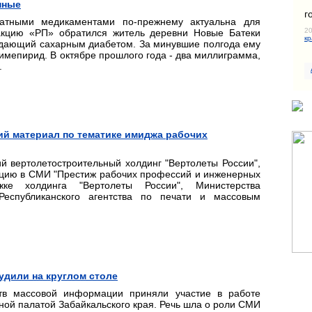
пные
г
латными медикаментами по-прежнему актуальна для
20
акцию «РП» обратился житель деревни Новые Батеки
кр
адающий сахарным диабетом. За минувшие полгода ему
мепирид. В октябре прошлого года - два миллиграмма,
.
ий материал по тематике имиджа рабочих
й вертолетостроительный холдинг "Вертолеты России",
цию в СМИ "Престиж рабочих профессий и инженерных
жке холдинга "Вертолеты России", Министерства
Республиканского агентства по печати и массовым
дили на круглом столе
тв массовой информации приняли участие в работе
ной палатой Забайкальского края. Речь шла о роли СМИ