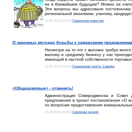
ее в ближайшем будущем? Можно ли счит
Эти вопросы мы адресовали постоянному 
региональной экономики, ученому, кандидат
13.03.2013 22:07
/
Тюменские известия
О законных методах борьбы с самарскими предприним
Несмотря на то что с высоких трибун много
малому и среднему бизнесу у нас приходит
имеющий в частной собственности торговых
13.03.2013 22:04
/
Социальная газета, Самара
«Общедомовые» - отменить!
Администрация Северодвинска и Совет 
предложения в проект постановления «О в
по вопросам предоставления коммунальных 
13.03.2013 21:55
/
Северная неделя