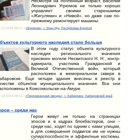
Несмотря на почтенный возраст, Василий
Леонидович Угрюмов не только хорошо
управляет своими старенькими
«Жигулями» и «Нивой», но даже сам по-
прежнему ремонтирует машины.
.12.2019 06:12 /
«Бурятия», г. Улан-Удэ, Республика Бурятия
бъектов культурного наследия стало больше
В этом году статус объекта культурного
наследия регионального значения
присвоен могиле Несвитского Н. Н., контр-
адмирала, участника Гражданской и
Великой Отечественной войн, который
расположен в мемориальном сквере в
абаровске. Еще четыре здания внесены в реестр в
ачестве объектов муниципального значения. Все они
асположены в Комсомольске-на-Амуре.
.12.2019 06:11 /
«Тихоокеанская звезда», г. Хабаровск, Хабаровский край
ерои – среди нас
Герои живут не только на страницах
эпосов и в кадрах блокбастеров, они –
среди нас, ходят по одним с нами улицам,
а для совершения подвигов им не нужны
суперспособности и эффектные костюмы.