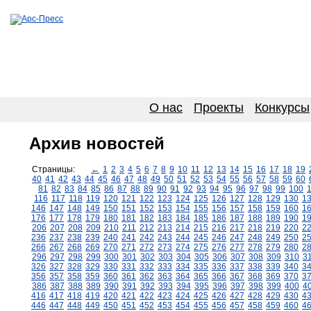
О нас
Проекты
Конкурсы
Архив новостей
Страницы:
←
1
2
3
4
5
6
7
8
9
10
11
12
13
14
15
16
17
18
19
40
41
42
43
44
45
46
47
48
49
50
51
52
53
54
55
56
57
58
59
60
81
82
83
84
85
86
87
88
89
90
91
92
93
94
95
96
97
98
99
100
116
117
118
119
120
121
122
123
124
125
126
127
128
129
130
1
146
147
148
149
150
151
152
153
154
155
156
157
158
159
160
1
176
177
178
179
180
181
182
183
184
185
186
187
188
189
190
1
206
207
208
209
210
211
212
213
214
215
216
217
218
219
220
2
236
237
238
239
240
241
242
243
244
245
246
247
248
249
250
2
266
267
268
269
270
271
272
273
274
275
276
277
278
279
280
2
296
297
298
299
300
301
302
303
304
305
306
307
308
309
310
3
326
327
328
329
330
331
332
333
334
335
336
337
338
339
340
3
356
357
358
359
360
361
362
363
364
365
366
367
368
369
370
3
386
387
388
389
390
391
392
393
394
395
396
397
398
399
400
4
416
417
418
419
420
421
422
423
424
425
426
427
428
429
430
4
446
447
448
449
450
451
452
453
454
455
456
457
458
459
460
4