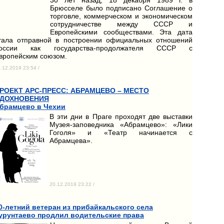
Брюсселе было подписано Соглашение о
торговле, коммерческом и экономическом
сотрудничестве между СССР и
Европейскими сообществами. Эта дата
тала отправной в построении официальных отношений
оссии как государства-продолжателя СССР с
вропейским союзом.
.12.2019 23:54 /
РОЕКТ АРС-ПРЕСС: АБРАМЦЕВО – МЕСТО
ДОХНОВЕНИЯ
брамцево в Чехии
В эти дни в Праге проходят две выставки
Музея-заповедника «Абрамцево»: «Лики
Гоголя» и «Театр начинается с
Абрамцева».
20.12.2019 23:22 /
0-летний ветеран из прибайкальского села
урунтаево продлил водительские права