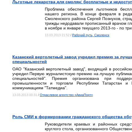
Льготные лекарства для смолян: бесплатные и недосту
Проблема обеспечения льготников бесп
нашего региона. В конце февраля в ред
Смоленского района Сергей Познухов, стр
трижды недодавали прописанный врачом гли
в ноябре и январе текущего 2013-го - по три
13.03.2013 21:52
/
Рабочий путь, Смоленск
Казанский вертолетный завод учредил премию за лучш
специальностей
ОАО "Казанский вертолетный завод", входящий в российски
учредил Первую журналистскую премию на лучшую публика
специальностей". Премия организована при поддер
промышленности и торговли Республики Татарстан и 
коммуникациям "Татмедиа".
13.03.2013 00:31
/
Отраслевое агентство «АвиаПорт»
Роль СМИ в формировании гражданского общества обсу
Руководители краевых и районных средс
круглого стола, организованного Обществен