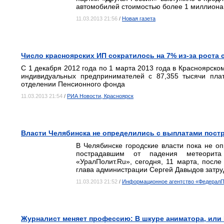
автомобилей стоимостью более 1 миллиона
11.03.2013 21:56
/
Новая газета
Число красноярских ИП сократилось на 7% из-за роста
С 1 декабря 2012 года по 1 марта 2013 года в Красноярск
индивидуальных предпринимателей с 87,355 тысячи плат
отделении Пенсионного фонда
11.03.2013 21:54
/
РИА Новости, Красноярск
Власти Челябинска не определились с выплатами пост
В Челябинске городские власти пока не о
пострадавшим от падения метеорита
«УралПолит.Ru», сегодня, 11 марта, посл
глава администрации Сергей Давыдов затру
11.03.2013 21:52
/
Информационное агентство «Федерал
Журналист меняет профессию: В шкуре аниматора, или