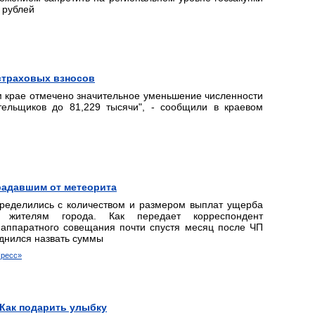
 рублей
 страховых взносов
ом крае отмечено значительное уменьшение численности
ельщиков до 81,229 тысячи", - сообщили в краевом
радавшим от метеорита
пределились с количеством и размером выплат ущерба
 жителям города. Как передает корреспондент
е аппаратного совещания почти спустя месяц после ЧП
днился назвать суммы
Пресс»
 Как подарить улыбку