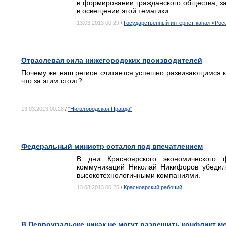
в формировании гражданского общества, за
в освещении этой тематики
13.03.2013 00:29
/
Государственный интернет-канал «Рос
Отраслевая сила нижегородских производителей
Почему же наш регион считается успешно развивающимся к
что за этим стоит?
13.03.2013 00:28
/
"Нижегородская Правда"
Федеральный министр остался под впечатлением
В дни Красноярского экономического
коммуникаций Николай Никифоров убедилс
высокотехнологичными компаниями.
13.03.2013 00:25
/
Красноярский рабочий
В Первоуральске никак не могут разрешить конфликт м