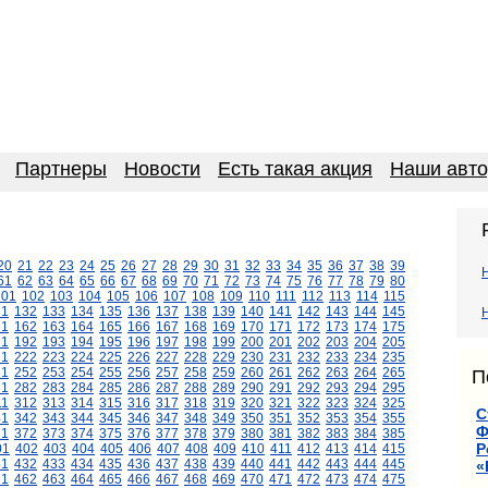
Партнеры
Новости
Есть такая акция
Наши авт
20
21
22
23
24
25
26
27
28
29
30
31
32
33
34
35
36
37
38
39
61
62
63
64
65
66
67
68
69
70
71
72
73
74
75
76
77
78
79
80
101
102
103
104
105
106
107
108
109
110
111
112
113
114
115
31
132
133
134
135
136
137
138
139
140
141
142
143
144
145
61
162
163
164
165
166
167
168
169
170
171
172
173
174
175
91
192
193
194
195
196
197
198
199
200
201
202
203
204
205
21
222
223
224
225
226
227
228
229
230
231
232
233
234
235
51
252
253
254
255
256
257
258
259
260
261
262
263
264
265
П
81
282
283
284
285
286
287
288
289
290
291
292
293
294
295
11
312
313
314
315
316
317
318
319
320
321
322
323
324
325
С
41
342
343
344
345
346
347
348
349
350
351
352
353
354
355
Ф
71
372
373
374
375
376
377
378
379
380
381
382
383
384
385
Р
01
402
403
404
405
406
407
408
409
410
411
412
413
414
415
31
432
433
434
435
436
437
438
439
440
441
442
443
444
445
«
61
462
463
464
465
466
467
468
469
470
471
472
473
474
475