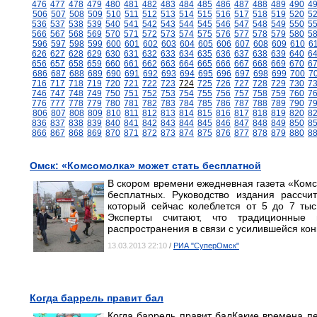
476
477
478
479
480
481
482
483
484
485
486
487
488
489
490
4
506
507
508
509
510
511
512
513
514
515
516
517
518
519
520
5
536
537
538
539
540
541
542
543
544
545
546
547
548
549
550
5
566
567
568
569
570
571
572
573
574
575
576
577
578
579
580
5
596
597
598
599
600
601
602
603
604
605
606
607
608
609
610
6
626
627
628
629
630
631
632
633
634
635
636
637
638
639
640
6
656
657
658
659
660
661
662
663
664
665
666
667
668
669
670
6
686
687
688
689
690
691
692
693
694
695
696
697
698
699
700
7
716
717
718
719
720
721
722
723
724
725
726
727
728
729
730
7
746
747
748
749
750
751
752
753
754
755
756
757
758
759
760
7
776
777
778
779
780
781
782
783
784
785
786
787
788
789
790
7
806
807
808
809
810
811
812
813
814
815
816
817
818
819
820
8
836
837
838
839
840
841
842
843
844
845
846
847
848
849
850
8
866
867
868
869
870
871
872
873
874
875
876
877
878
879
880
8
Омск: «Комсомолка» может стать бесплатной
В скором времени ежедневная газета «Комс
бесплатных. Руководство издания рассчи
который сейчас колеблется от 5 до 7 ты
Эксперты считают, что традиционны
распространения в связи с усилившейся кон
13.03.2013 22:10
/
РИА "СуперОмск"
Когда баррель правит бал
Когда баррель правит балКакие времена пе