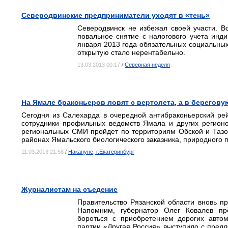
Северодвинские предприниматели уходят в «тень»
Северодвинск не избежал своей участи. В
повальное снятие с налогового учета инд
января 2013 года обязательных социальных
открытую стало нерентабельно.
13.03.2013 00:17
/
Северная неделя
На Ямале браконьеров ловят с вертолета, а в берегов
Сегодня из Салехарда в очередной антибраконьерский рей
сотрудники профильных ведомств Ямала и других регионо
региональных СМИ пройдет по территориям Обской и Тазов
районах Ямальского биологического заказника, природного
11.03.2013 21:58
/
Накануне, г.Екатеринбург
Журналистам на съедение
Правительство Рязанской области вновь п
Напомним, губернатор Олег Ковалев пр
бороться с приобретением дорогих авто
партии «Другая Россия» выступило с предл