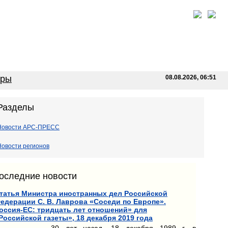
оры
08.08.2026, 06:51
Разделы
Новости АРС-ПРЕСС
Новости регионов
оследние новости
татья Министра иностранных дел Российской
едерации С. В. Лаврова «Соседи по Европе».
оссия-ЕС: тридцать лет отношений» для
Российской газеты», 18 декабря 2019 года
30 лет назад, 18 декабря 1989 г. в