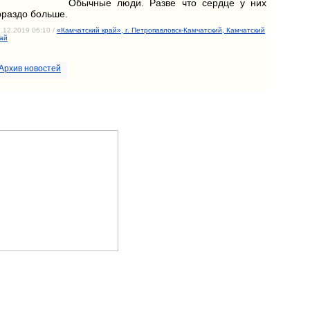
Обычные люди. Разве что сердце у них
ораздо больше.
.12.2019 06:10 /
«Камчатский край», г. Петропавловск-Камчатский, Камчатский
ай
Архив новостей