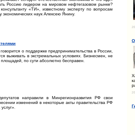
ать Россию лидером на мировом нефтегазовом рынке?
консультанту «ТИ», известному эксперту по вопросам
у экономических наук Алексею Янину.
20
О
ателями
 говорится о поддержке предпринимательства в России,
ся выживать в экстремальных условиях. Бизнесмен, не
 площадей, по сути абсолютно бесправен.
Х
к
р
20
депутатов направили в Минрегионразвития РФ свои
несении изменений в некоторые акты правительства РФ
Г
услуг».