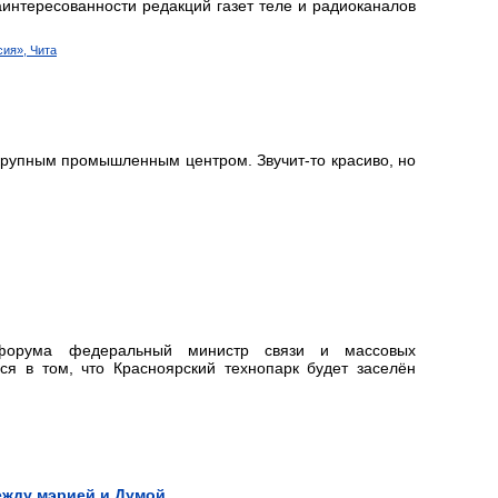
интересованности редакций газет теле и радиоканалов
сия», Чита
рупным промышленным центром. Звучит-то красиво, но
 форума федеральный министр связи и массовых
я в том, что Красноярский технопарк будет заселён
ежду мэрией и Думой