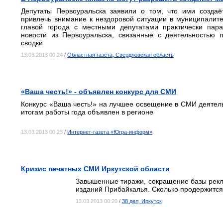
Депутаты Первоуральска заявили о том, что ими создаё
привлечь внимание к нездоровой ситуации в муниципалите
главой города с местными депутатами практически пара
новости из Первоуральска, связанные с деятельностью 
сводки
13.03.2013 00:24
/
Областная газета, Свердловская область
«Ваша честь!» - объявлен конкурс для СМИ
Конкурс «Ваша честь!» на лучшее освещение в СМИ деятель
итогам работы года объявлен в регионе
13.03.2013 00:23
/
Интернет-газета «Югра-информ»
Кризис печатных СМИ Иркутской области
Завышенные тиражи, сокращение базы рекл
изданий Прибайкалья. Сколько продержится 
13.03.2013 00:20
/
38 дел, Иркутск