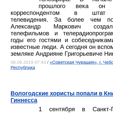
прошлого века он 
корреспондентом в штат Г
телевидения. За более чем по
Александр Маркович созда
телефильмов и телерадиопрогр
годы его гостями и собеседника
известные люди. А сегодня он вспо
земляке Андрияне Григорьевиче Ни
08.09.2019 07:43
/
«Советская Чувашия», г. Чеб
Республика
Вологодские хористы попали в Кн
Гиннесса
1 сентября в Санкт-П