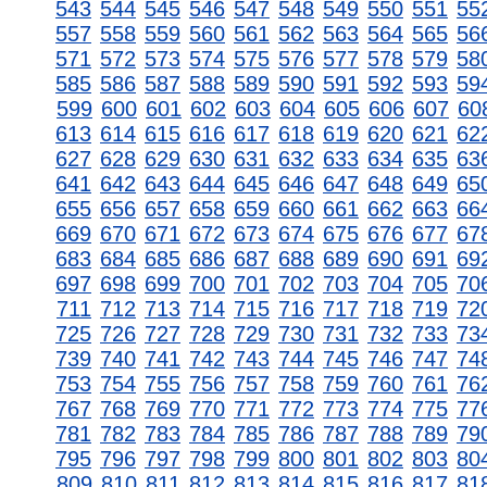
543
544
545
546
547
548
549
550
551
55
557
558
559
560
561
562
563
564
565
56
571
572
573
574
575
576
577
578
579
58
585
586
587
588
589
590
591
592
593
59
599
600
601
602
603
604
605
606
607
60
613
614
615
616
617
618
619
620
621
62
627
628
629
630
631
632
633
634
635
63
641
642
643
644
645
646
647
648
649
65
655
656
657
658
659
660
661
662
663
66
669
670
671
672
673
674
675
676
677
67
683
684
685
686
687
688
689
690
691
69
697
698
699
700
701
702
703
704
705
70
711
712
713
714
715
716
717
718
719
72
725
726
727
728
729
730
731
732
733
73
739
740
741
742
743
744
745
746
747
74
753
754
755
756
757
758
759
760
761
76
767
768
769
770
771
772
773
774
775
77
781
782
783
784
785
786
787
788
789
79
795
796
797
798
799
800
801
802
803
80
809
810
811
812
813
814
815
816
817
81