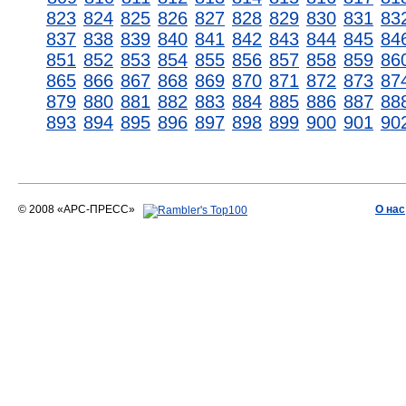
823
824
825
826
827
828
829
830
831
83
837
838
839
840
841
842
843
844
845
84
851
852
853
854
855
856
857
858
859
86
865
866
867
868
869
870
871
872
873
87
879
880
881
882
883
884
885
886
887
88
893
894
895
896
897
898
899
900
901
90
© 2008 «АРС-ПРЕСС»
О нас
АРС-ПРЕСС
О воде 