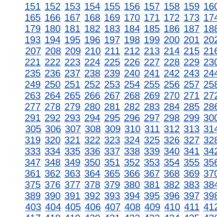
151
152
153
154
155
156
157
158
159
16
165
166
167
168
169
170
171
172
173
17
179
180
181
182
183
184
185
186
187
18
193
194
195
196
197
198
199
200
201
20
207
208
209
210
211
212
213
214
215
21
221
222
223
224
225
226
227
228
229
23
235
236
237
238
239
240
241
242
243
24
249
250
251
252
253
254
255
256
257
25
263
264
265
266
267
268
269
270
271
27
277
278
279
280
281
282
283
284
285
28
291
292
293
294
295
296
297
298
299
30
305
306
307
308
309
310
311
312
313
31
319
320
321
322
323
324
325
326
327
32
333
334
335
336
337
338
339
340
341
34
347
348
349
350
351
352
353
354
355
35
361
362
363
364
365
366
367
368
369
37
375
376
377
378
379
380
381
382
383
38
389
390
391
392
393
394
395
396
397
39
403
404
405
406
407
408
409
410
411
41