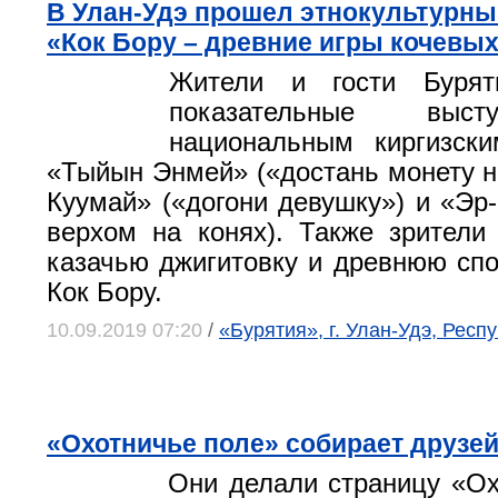
В Улан-Удэ прошел этнокультурн
«Кок Бору – древние игры кочевы
Жители и гости Бурят
показательные выс
национальным киргизски
«Тыйын Энмей» («достань монету на
Куумай» («догони девушку») и «Эр
верхом на конях). Также зрители
казачью джигитовку и древнюю спо
Кок Бору.
10.09.2019 07:20
/
«Бурятия», г. Улан-Удэ, Респ
«Охотничье поле» собирает друзе
Они делали страницу «Ох