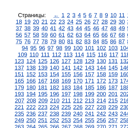
Страницы:
←
1
2
3
4
5
6
7
8
9
10
11
18
19
20
21
22
23
24
25
26
27
28
29
30
37
38
39
40
41
42
43
44
45
46
47
48
49
56
57
58
59
60
61
62
63
64
65
66
67
68
75
76
77
78
79
80
81
82
83
84
85
86
87
94
95
96
97
98
99
100
101
102
103
10
109
110
111
112
113
114
115
116
117
11
123
124
125
126
127
128
129
130
131
13
137
138
139
140
141
142
143
144
145
14
151
152
153
154
155
156
157
158
159
16
165
166
167
168
169
170
171
172
173
17
179
180
181
182
183
184
185
186
187
18
193
194
195
196
197
198
199
200
201
20
207
208
209
210
211
212
213
214
215
21
221
222
223
224
225
226
227
228
229
23
235
236
237
238
239
240
241
242
243
24
249
250
251
252
253
254
255
256
257
25
263
264
265
266
267
268
269
270
271
27