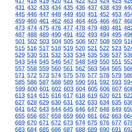
417
418
419
420
421
422
423
424
425
42
431
432
433
434
435
436
437
438
439
44
445
446
447
448
449
450
451
452
453
45
459
460
461
462
463
464
465
466
467
46
473
474
475
476
477
478
479
480
481
48
487
488
489
490
491
492
493
494
495
49
501
502
503
504
505
506
507
508
509
51
515
516
517
518
519
520
521
522
523
52
529
530
531
532
533
534
535
536
537
53
543
544
545
546
547
548
549
550
551
55
557
558
559
560
561
562
563
564
565
56
571
572
573
574
575
576
577
578
579
58
585
586
587
588
589
590
591
592
593
59
599
600
601
602
603
604
605
606
607
60
613
614
615
616
617
618
619
620
621
62
627
628
629
630
631
632
633
634
635
63
641
642
643
644
645
646
647
648
649
65
655
656
657
658
659
660
661
662
663
66
669
670
671
672
673
674
675
676
677
67
683
684
685
686
687
688
689
690
691
69