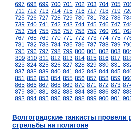
697
698
699
700
701
702
703
704
705
70
711
712
713
714
715
716
717
718
719
72
725
726
727
728
729
730
731
732
733
73
739
740
741
742
743
744
745
746
747
74
753
754
755
756
757
758
759
760
761
76
767
768
769
770
771
772
773
774
775
77
781
782
783
784
785
786
787
788
789
79
795
796
797
798
799
800
801
802
803
80
809
810
811
812
813
814
815
816
817
81
823
824
825
826
827
828
829
830
831
83
837
838
839
840
841
842
843
844
845
84
851
852
853
854
855
856
857
858
859
86
865
866
867
868
869
870
871
872
873
87
879
880
881
882
883
884
885
886
887
88
893
894
895
896
897
898
899
900
901
90
Волгоградские танкисты провели
стрельбы на полигоне