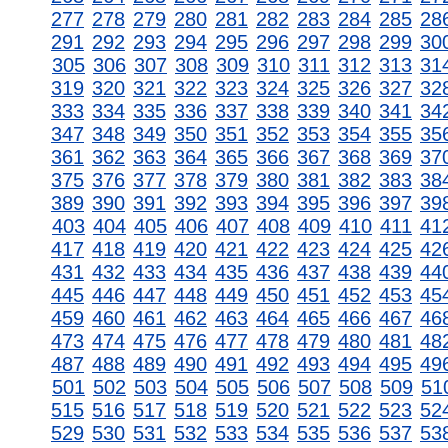
277
278
279
280
281
282
283
284
285
28
291
292
293
294
295
296
297
298
299
30
305
306
307
308
309
310
311
312
313
31
319
320
321
322
323
324
325
326
327
32
333
334
335
336
337
338
339
340
341
34
347
348
349
350
351
352
353
354
355
35
361
362
363
364
365
366
367
368
369
37
375
376
377
378
379
380
381
382
383
38
389
390
391
392
393
394
395
396
397
39
403
404
405
406
407
408
409
410
411
41
417
418
419
420
421
422
423
424
425
42
431
432
433
434
435
436
437
438
439
44
445
446
447
448
449
450
451
452
453
45
459
460
461
462
463
464
465
466
467
46
473
474
475
476
477
478
479
480
481
48
487
488
489
490
491
492
493
494
495
49
501
502
503
504
505
506
507
508
509
51
515
516
517
518
519
520
521
522
523
52
529
530
531
532
533
534
535
536
537
53