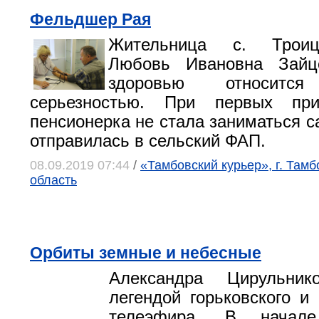
Фельдшер Рая
Жительница с. Троиц
Любовь Ивановна Зайц
здоровью относит
серьезностью. При первых пр
пенсионерка не стала заниматься с
отправилась в сельский ФАП.
08.09.2019 07:44
/
«Тамбовский курьер», г. Тамб
область
Орбиты земные и небесные
Александра Цирульник
легендой горьковского и 
телеэфира. В начал