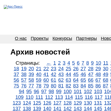
О нас
Проекты
Конкурсы
Партнеры
Ново
Архив новостей
Страницы:
←
1
2
3
4
5
6
7
8
9
10
11
18
19
20
21
22
23
24
25
26
27
28
29
30
37
38
39
40
41
42
43
44
45
46
47
48
49
56
57
58
59
60
61
62
63
64
65
66
67
68
75
76
77
78
79
80
81
82
83
84
85
86
87
94
95
96
97
98
99
100
101
102
103
10
109
110
111
112
113
114
115
116
117
11
123
124
125
126
127
128
129
130
131
13
137
138
139
140
141
142
143
144
145
14