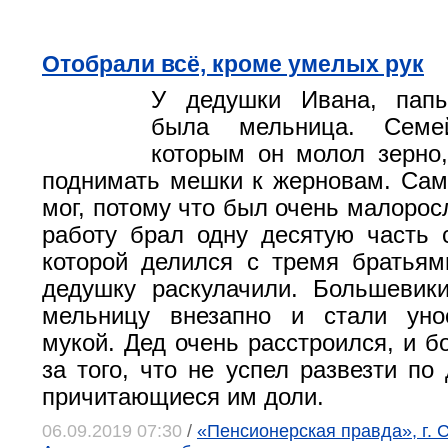
Отобрали всё, кроме умелых рук
У дедушки Ивана, пап
была мельница. Семе
которым он молол зерно
поднимать мешки к жерновам. Сам
мог, потому что был очень малорос
работу брал одну десятую часть 
которой делился с тремя братьям
дедушку раскулачили. Большевик
мельницу внезапно и стали ун
мукой. Дед очень расстроился, и б
за того, что не успел развезти по
причитающиеся им доли.
06.09.2019 07:30
/
«Пенсионерская правда», г. 