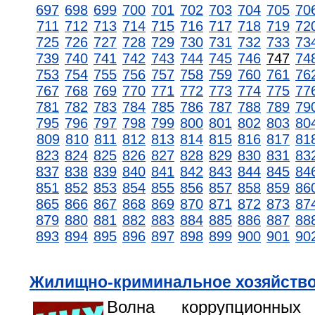
697
698
699
700
701
702
703
704
705
70
711
712
713
714
715
716
717
718
719
72
725
726
727
728
729
730
731
732
733
73
739
740
741
742
743
744
745
746
747
74
753
754
755
756
757
758
759
760
761
76
767
768
769
770
771
772
773
774
775
77
781
782
783
784
785
786
787
788
789
79
795
796
797
798
799
800
801
802
803
80
809
810
811
812
813
814
815
816
817
81
823
824
825
826
827
828
829
830
831
83
837
838
839
840
841
842
843
844
845
84
851
852
853
854
855
856
857
858
859
86
865
866
867
868
869
870
871
872
873
87
879
880
881
882
883
884
885
886
887
88
893
894
895
896
897
898
899
900
901
90
Жилищно-криминальное хозяйств
Волна коррупционных 