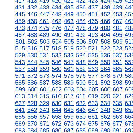
417
418
419
420
421
422
423
424
425
42
431
432
433
434
435
436
437
438
439
44
445
446
447
448
449
450
451
452
453
45
459
460
461
462
463
464
465
466
467
46
473
474
475
476
477
478
479
480
481
48
487
488
489
490
491
492
493
494
495
49
501
502
503
504
505
506
507
508
509
51
515
516
517
518
519
520
521
522
523
52
529
530
531
532
533
534
535
536
537
53
543
544
545
546
547
548
549
550
551
55
557
558
559
560
561
562
563
564
565
56
571
572
573
574
575
576
577
578
579
58
585
586
587
588
589
590
591
592
593
59
599
600
601
602
603
604
605
606
607
60
613
614
615
616
617
618
619
620
621
62
627
628
629
630
631
632
633
634
635
63
641
642
643
644
645
646
647
648
649
65
655
656
657
658
659
660
661
662
663
66
669
670
671
672
673
674
675
676
677
67
683
684
685
686
687
688
689
690
691
69