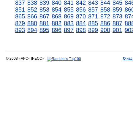
837
838
839
840
841
842
843
844
845
84
851
852
853
854
855
856
857
858
859
86
865
866
867
868
869
870
871
872
873
87
879
880
881
882
883
884
885
886
887
88
893
894
895
896
897
898
899
900
901
90
© 2008 «АРС-ПРЕСС»
О нас
АРС-ПРЕСС
О воде 