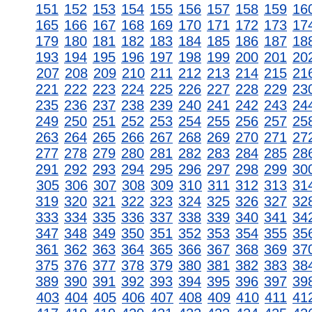
151
152
153
154
155
156
157
158
159
16
165
166
167
168
169
170
171
172
173
17
179
180
181
182
183
184
185
186
187
18
193
194
195
196
197
198
199
200
201
20
207
208
209
210
211
212
213
214
215
21
221
222
223
224
225
226
227
228
229
23
235
236
237
238
239
240
241
242
243
24
249
250
251
252
253
254
255
256
257
25
263
264
265
266
267
268
269
270
271
27
277
278
279
280
281
282
283
284
285
28
291
292
293
294
295
296
297
298
299
30
305
306
307
308
309
310
311
312
313
31
319
320
321
322
323
324
325
326
327
32
333
334
335
336
337
338
339
340
341
34
347
348
349
350
351
352
353
354
355
35
361
362
363
364
365
366
367
368
369
37
375
376
377
378
379
380
381
382
383
38
389
390
391
392
393
394
395
396
397
39
403
404
405
406
407
408
409
410
411
41