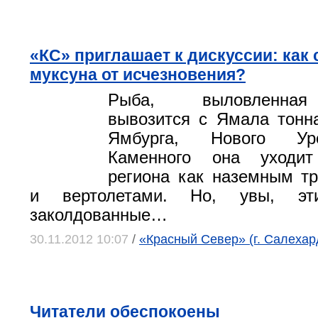
«КС» приглашает к дискуссии: как 
муксуна от исчезновения?
Рыба, выловленная
вывозится с Ямала тонн
Ямбурга, Нового Ур
Каменного она уходи
региона как наземным тр
и вертолетами. Но, увы, эт
заколдованные…
30.11.2012 10:07
/
«Красный Север» (г. Салехар
Читатели обеспокоены