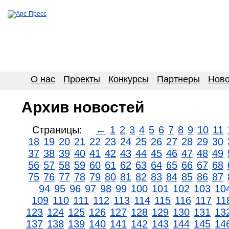
О нас
Проекты
Конкурсы
Партнеры
Ново
Архив новостей
Страницы:
←
1
2
3
4
5
6
7
8
9
10
11
18
19
20
21
22
23
24
25
26
27
28
29
30
37
38
39
40
41
42
43
44
45
46
47
48
49
56
57
58
59
60
61
62
63
64
65
66
67
68
75
76
77
78
79
80
81
82
83
84
85
86
87
94
95
96
97
98
99
100
101
102
103
10
109
110
111
112
113
114
115
116
117
11
123
124
125
126
127
128
129
130
131
13
137
138
139
140
141
142
143
144
145
14