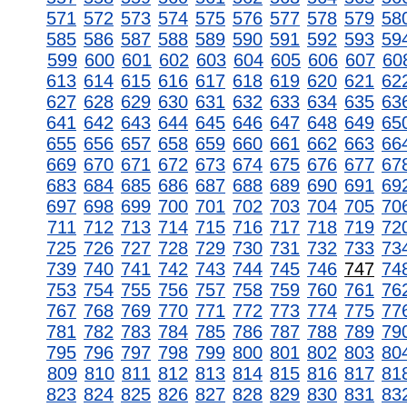
571
572
573
574
575
576
577
578
579
58
585
586
587
588
589
590
591
592
593
59
599
600
601
602
603
604
605
606
607
60
613
614
615
616
617
618
619
620
621
62
627
628
629
630
631
632
633
634
635
63
641
642
643
644
645
646
647
648
649
65
655
656
657
658
659
660
661
662
663
66
669
670
671
672
673
674
675
676
677
67
683
684
685
686
687
688
689
690
691
69
697
698
699
700
701
702
703
704
705
70
711
712
713
714
715
716
717
718
719
72
725
726
727
728
729
730
731
732
733
73
739
740
741
742
743
744
745
746
747
74
753
754
755
756
757
758
759
760
761
76
767
768
769
770
771
772
773
774
775
77
781
782
783
784
785
786
787
788
789
79
795
796
797
798
799
800
801
802
803
80
809
810
811
812
813
814
815
816
817
81
823
824
825
826
827
828
829
830
831
83