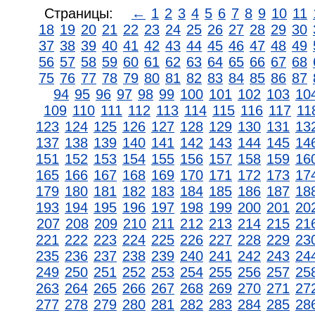
Страницы:
←
1
2
3
4
5
6
7
8
9
10
11
18
19
20
21
22
23
24
25
26
27
28
29
30
37
38
39
40
41
42
43
44
45
46
47
48
49
56
57
58
59
60
61
62
63
64
65
66
67
68
75
76
77
78
79
80
81
82
83
84
85
86
87
94
95
96
97
98
99
100
101
102
103
10
109
110
111
112
113
114
115
116
117
11
123
124
125
126
127
128
129
130
131
13
137
138
139
140
141
142
143
144
145
14
151
152
153
154
155
156
157
158
159
16
165
166
167
168
169
170
171
172
173
17
179
180
181
182
183
184
185
186
187
18
193
194
195
196
197
198
199
200
201
20
207
208
209
210
211
212
213
214
215
21
221
222
223
224
225
226
227
228
229
23
235
236
237
238
239
240
241
242
243
24
249
250
251
252
253
254
255
256
257
25
263
264
265
266
267
268
269
270
271
27
277
278
279
280
281
282
283
284
285
28