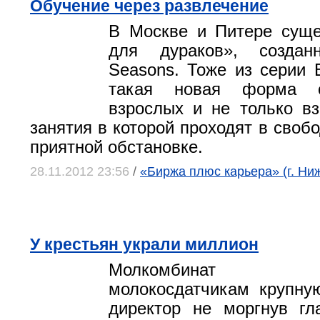
Обучение через развлечение
В Москве и Питере суще
для дураков», создан
Seasons. Тоже из серии E
такая новая форма о
взрослых и не только в
занятия в которой проходят в своб
приятной обстановке.
28.11.2012 23:56
/
«Биржа плюс карьера» (г. Ни
У крестьян украли миллион
Молкомбинат 
молокосдатчикам крупну
директор не моргнув гл