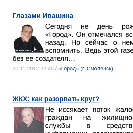
Глазами Ивашина
Сегодня не день рож
«Город». Он отмечался вс
назад. Но сейчас о не
вспомнить. Ведь этой газ
без ее создателя…
30.11.2012 22:45
/
«Город» (г. Смоленск)
ЖКХ: как разорвать круг?
Не иссякает поток жало
граждан на жилищно-
службы в средств