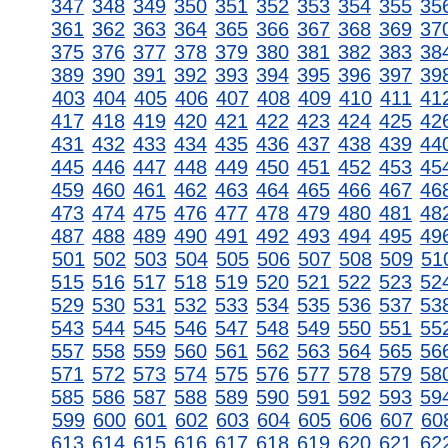
347
348
349
350
351
352
353
354
355
35
361
362
363
364
365
366
367
368
369
37
375
376
377
378
379
380
381
382
383
38
389
390
391
392
393
394
395
396
397
39
403
404
405
406
407
408
409
410
411
41
417
418
419
420
421
422
423
424
425
42
431
432
433
434
435
436
437
438
439
44
445
446
447
448
449
450
451
452
453
45
459
460
461
462
463
464
465
466
467
46
473
474
475
476
477
478
479
480
481
48
487
488
489
490
491
492
493
494
495
49
501
502
503
504
505
506
507
508
509
51
515
516
517
518
519
520
521
522
523
52
529
530
531
532
533
534
535
536
537
53
543
544
545
546
547
548
549
550
551
55
557
558
559
560
561
562
563
564
565
56
571
572
573
574
575
576
577
578
579
58
585
586
587
588
589
590
591
592
593
59
599
600
601
602
603
604
605
606
607
60
613
614
615
616
617
618
619
620
621
62