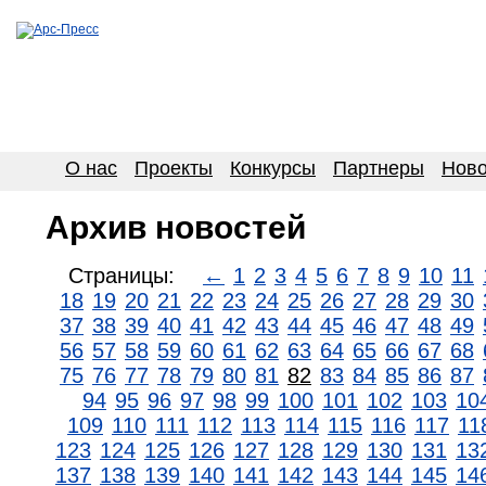
О нас
Проекты
Конкурсы
Партнеры
Ново
Архив новостей
Страницы:
←
1
2
3
4
5
6
7
8
9
10
11
18
19
20
21
22
23
24
25
26
27
28
29
30
37
38
39
40
41
42
43
44
45
46
47
48
49
56
57
58
59
60
61
62
63
64
65
66
67
68
75
76
77
78
79
80
81
82
83
84
85
86
87
94
95
96
97
98
99
100
101
102
103
10
109
110
111
112
113
114
115
116
117
11
123
124
125
126
127
128
129
130
131
13
137
138
139
140
141
142
143
144
145
14