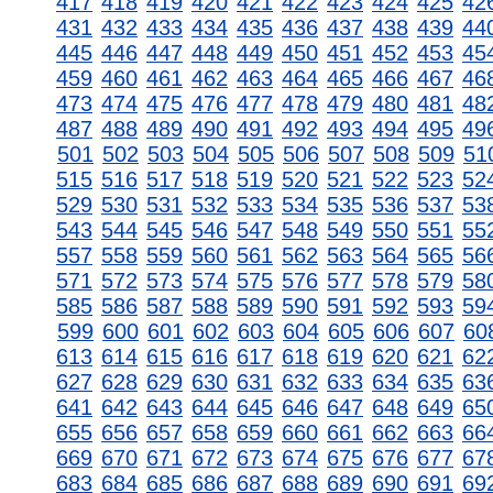
417
418
419
420
421
422
423
424
425
42
431
432
433
434
435
436
437
438
439
44
445
446
447
448
449
450
451
452
453
45
459
460
461
462
463
464
465
466
467
46
473
474
475
476
477
478
479
480
481
48
487
488
489
490
491
492
493
494
495
49
501
502
503
504
505
506
507
508
509
51
515
516
517
518
519
520
521
522
523
52
529
530
531
532
533
534
535
536
537
53
543
544
545
546
547
548
549
550
551
55
557
558
559
560
561
562
563
564
565
56
571
572
573
574
575
576
577
578
579
58
585
586
587
588
589
590
591
592
593
59
599
600
601
602
603
604
605
606
607
60
613
614
615
616
617
618
619
620
621
62
627
628
629
630
631
632
633
634
635
63
641
642
643
644
645
646
647
648
649
65
655
656
657
658
659
660
661
662
663
66
669
670
671
672
673
674
675
676
677
67
683
684
685
686
687
688
689
690
691
69