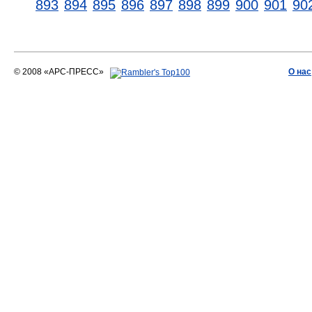
893
894
895
896
897
898
899
900
901
90
© 2008 «АРС-ПРЕСС»
О нас
АРС-ПРЕСС
О воде 