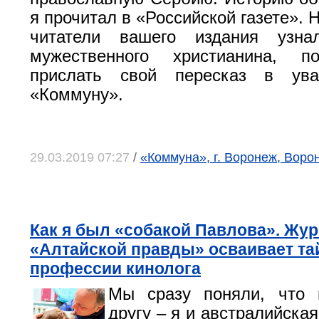
я прочитал в «Российской газете». Н
читатели вашего издания узна
мужественного христианина, п
прислать свой пересказ в ув
«Коммуну».
29.03.2019 07:27
/
«Коммуна», г. Воронеж, Воро
Как я был «собакой Павлова». Жу
«Алтайской правды» осваивает т
профессии кинолога
Мы сразу поняли, что 
другу – я и австралийска