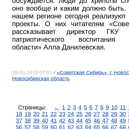
обсуждается: люди до хрипоты сп
оно вообще и каким должно быть.
нашем регионе сегодня реализуют
проекты. О них читателям «Сове
рассказывает директор ГКУ
патриотического воспитания Н
области» Алла Данилевская.
28.03.2019 07:01
/
«Советская Сибирь», г. Новос
Новосибирская область
Страницы:
←
1
2
3
4
5
6
7
8
9
10
11
18
19
20
21
22
23
24
25
26
27
28
29
30
37
38
39
40
41
42
43
44
45
46
47
48
49
56
57
58
59
60
61
62
63
64
65
66
67
68