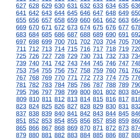
627
628
629
630
631
632
633
634
635
63
641
642
643
644
645
646
647
648
649
65
655
656
657
658
659
660
661
662
663
66
669
670
671
672
673
674
675
676
677
67
683
684
685
686
687
688
689
690
691
69
697
698
699
700
701
702
703
704
705
70
711
712
713
714
715
716
717
718
719
72
725
726
727
728
729
730
731
732
733
73
739
740
741
742
743
744
745
746
747
74
753
754
755
756
757
758
759
760
761
76
767
768
769
770
771
772
773
774
775
77
781
782
783
784
785
786
787
788
789
79
795
796
797
798
799
800
801
802
803
80
809
810
811
812
813
814
815
816
817
81
823
824
825
826
827
828
829
830
831
83
837
838
839
840
841
842
843
844
845
84
851
852
853
854
855
856
857
858
859
86
865
866
867
868
869
870
871
872
873
87
879
880
881
882
883
884
885
886
887
88