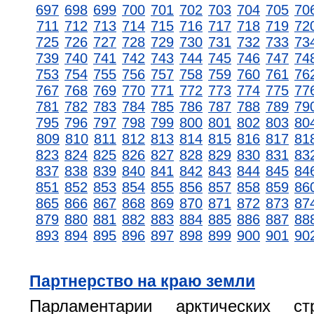
697
698
699
700
701
702
703
704
705
70
711
712
713
714
715
716
717
718
719
72
725
726
727
728
729
730
731
732
733
73
739
740
741
742
743
744
745
746
747
74
753
754
755
756
757
758
759
760
761
76
767
768
769
770
771
772
773
774
775
77
781
782
783
784
785
786
787
788
789
79
795
796
797
798
799
800
801
802
803
80
809
810
811
812
813
814
815
816
817
81
823
824
825
826
827
828
829
830
831
83
837
838
839
840
841
842
843
844
845
84
851
852
853
854
855
856
857
858
859
86
865
866
867
868
869
870
871
872
873
87
879
880
881
882
883
884
885
886
887
88
893
894
895
896
897
898
899
900
901
90
Партнерство на краю земли
Парламентарии арктических ст