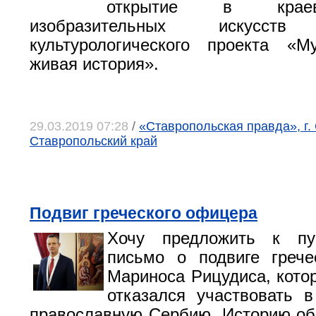
открытие в крае
изобразительных искусств 
культурологического проекта «М
живая история».
29.03.2019 07:28
/
«Ставропольская правда», г.
Ставропольский край
Подвиг греческого офицера
Хочу предложить к пу
письмо о подвиге грече
Мариноса Рицудиса, котор
отказался участвовать 
православную Сербию. Историю об