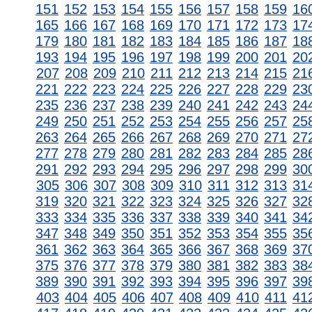
151
152
153
154
155
156
157
158
159
16
165
166
167
168
169
170
171
172
173
17
179
180
181
182
183
184
185
186
187
18
193
194
195
196
197
198
199
200
201
20
207
208
209
210
211
212
213
214
215
21
221
222
223
224
225
226
227
228
229
23
235
236
237
238
239
240
241
242
243
24
249
250
251
252
253
254
255
256
257
25
263
264
265
266
267
268
269
270
271
27
277
278
279
280
281
282
283
284
285
28
291
292
293
294
295
296
297
298
299
30
305
306
307
308
309
310
311
312
313
31
319
320
321
322
323
324
325
326
327
32
333
334
335
336
337
338
339
340
341
34
347
348
349
350
351
352
353
354
355
35
361
362
363
364
365
366
367
368
369
37
375
376
377
378
379
380
381
382
383
38
389
390
391
392
393
394
395
396
397
39
403
404
405
406
407
408
409
410
411
41