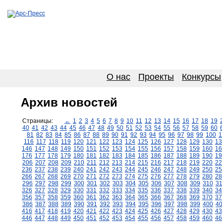
О нас
Проекты
Конкурсы
Архив новостей
Страницы:
←
1
2
3
4
5
6
7
8
9
10
11
12
13
14
15
16
17
18
19
40
41
42
43
44
45
46
47
48
49
50
51
52
53
54
55
56
57
58
59
60
81
82
83
84
85
86
87
88
89
90
91
92
93
94
95
96
97
98
99
100
1
116
117
118
119
120
121
122
123
124
125
126
127
128
129
130
13
146
147
148
149
150
151
152
153
154
155
156
157
158
159
160
16
176
177
178
179
180
181
182
183
184
185
186
187
188
189
190
19
206
207
208
209
210
211
212
213
214
215
216
217
218
219
220
22
236
237
238
239
240
241
242
243
244
245
246
247
248
249
250
25
266
267
268
269
270
271
272
273
274
275
276
277
278
279
280
28
296
297
298
299
300
301
302
303
304
305
306
307
308
309
310
3
326
327
328
329
330
331
332
333
334
335
336
337
338
339
340
34
356
357
358
359
360
361
362
363
364
365
366
367
368
369
370
37
386
387
388
389
390
391
392
393
394
395
396
397
398
399
400
4
416
417
418
419
420
421
422
423
424
425
426
427
428
429
430
43
446
447
448
449
450
451
452
453
454
455
456
457
458
459
460
46