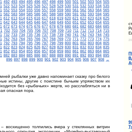
1
492
493
494
495
496
497
498
499
500
501
502
503
504
505
1
522
523
524
525
526
527
528
529
530
531
532
533
534
535
1
552
553
554
555
556
557
558
559
560
561
562
563
564
565
1
582
583
584
585
586
587
588
589
590
591
592
593
594
595
11
612
613
614
615
616
617
618
619
620
621
622
623
624
625
1
642
643
644
645
646
647
648
649
650
651
652
653
654
655
с
1
672
673
674
675
676
677
678
679
680
681
682
683
684
685
Р
01
702
703
704
705
706
707
708
709
710
711
712
713
714
715
Е
1
732
733
734
735
736
737
738
739
740
741
742
743
744
745
1
762
763
764
765
766
767
768
769
770
771
772
773
774
775
20
1
792
793
794
795
796
797
798
799
800
801
802
803
804
805
1
822
823
824
825
826
827
828
829
830
831
832
833
834
835
1
852
853
854
855
856
857
858
859
860
861
862
863
864
865
П
1
882
883
884
885
886
887
888
889
890
891
892
893
894
895
В
896
897
898
899
900
901
902
903
904
905
906
907
908
→
А
мней рыбалки уже давно напоминает сказку про белого
ные истины, другие с поистине бычьим упрямством их
бходится без «рыбачьих» жертв, но расслабляться ни в
мая опасная пора.
9
Т
! – восхищенно толпились вчера у стеклянных витрин
льного открытия экспозиции. «Музейно-выставочный