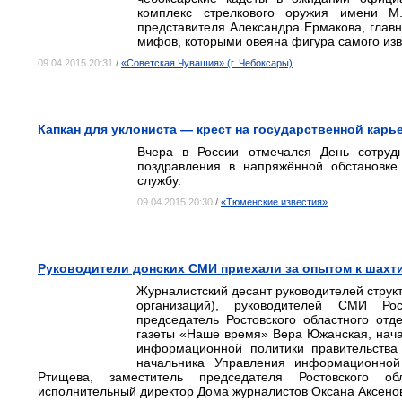
комплекс стрелкового оружия имени М
представителя Александра Ермакова, глав
мифов, которыми овеяна фигура самого изв
09.04.2015 20:31
/
«Советская Чувашия» (г. Чебоксары)
Капкан для уклониста — крест на государственной карь
Вчера в России отмечался День сотруд
поздравления в напряжённой обстановк
службу.
09.04.2015 20:30
/
«Тюменские известия»
Руководители донских СМИ приехали за опытом к шахт
Журналистский десант руководителей струк
организаций), руководителей СМИ Ро
председатель Ростовского областного от
газеты «Наше время» Вера Южанская, нач
информационной политики правительства 
начальника Управления информационной 
Ртищева, заместитель председателя Ростовского о
исполнительный директор Дома журналистов Оксана Аксено