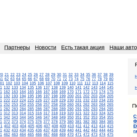
Партнеры
Новости
Есть такая акция
Наши авт
20
21
22
23
24
25
26
27
28
29
30
31
32
33
34
35
36
37
38
39
61
62
63
64
65
66
67
68
69
70
71
72
73
74
75
76
77
78
79
80
01
102
103
104
105
106
107
108
109
110
111
112
113
114
115
1
132
133
134
135
136
137
138
139
140
141
142
143
144
145
Н
1
162
163
164
165
166
167
168
169
170
171
172
173
174
175
1
192
193
194
195
196
197
198
199
200
201
202
203
204
205
1
222
223
224
225
226
227
228
229
230
231
232
233
234
235
1
252
253
254
255
256
257
258
259
260
261
262
263
264
265
П
1
282
283
284
285
286
287
288
289
290
291
292
293
294
295
11
312
313
314
315
316
317
318
319
320
321
322
323
324
325
С
1
342
343
344
345
346
347
348
349
350
351
352
353
354
355
Ф
1
372
373
374
375
376
377
378
379
380
381
382
383
384
385
Е
01
402
403
404
405
406
407
408
409
410
411
412
413
414
415
1
432
433
434
435
436
437
438
439
440
441
442
443
444
445
г
1
462
463
464
465
466
467
468
469
470
471
472
473
474
475