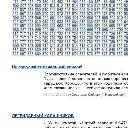
476
477
478
479
480
481
482
483
484
485
486
487
488
489
490
49
506
507
508
509
510
511
512
513
514
515
516
517
518
519
520
52
536
537
538
539
540
541
542
543
544
545
546
547
548
549
550
55
566
567
568
569
570
571
572
573
574
575
576
577
578
579
580
58
596
597
598
599
600
601
602
603
604
605
606
607
608
609
610
6
626
627
628
629
630
631
632
633
634
635
636
637
638
639
640
64
656
657
658
659
660
661
662
663
664
665
666
667
668
669
670
67
686
687
688
689
690
691
692
693
694
695
696
697
698
699
700
7
716
717
718
719
720
721
722
723
724
725
726
727
728
729
730
73
746
747
748
749
750
751
752
753
754
755
756
757
758
759
760
76
776
777
778
779
780
781
782
783
784
785
786
787
788
789
790
79
806
807
808
809
810
811
812
813
814
815
816
817
818
819
820
82
836
837
838
839
840
841
842
843
844
845
846
847
848
849
850
85
866
867
868
869
870
871
872
873
874
875
876
877
878
879
880
88
Не пополняйте печальный список!
Противостояние спасателей и любителей зи
бычка: одни бесконечно повторяют пропис
нарушают. Хорошо, что в этом году пока о
коем случае нельзя — сейчас наступила са
09.04.2015 20:33
/
«Советская Сибирь» (г. Новосибирск)
ЛЕГЕНДАРНЫЙ КАЛАШНИКОВ
– Ух ты, смотри, чешский вариант АК-47
чебоксарские кадеты в ожидании официа