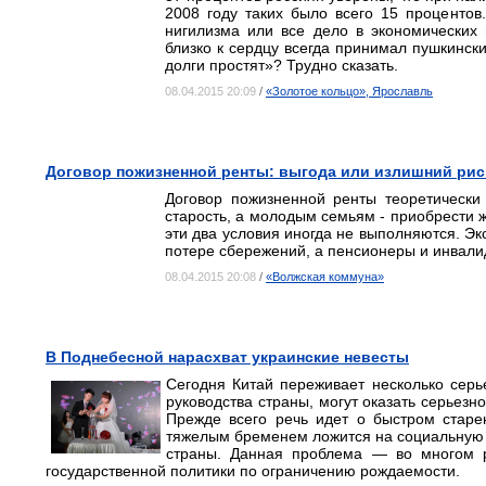
2008 году таких было всего 15 процентов
нигилизма или все дело в экономических
близко к сердцу всегда принимал пушкинск
долги простят»? Трудно сказать.
08.04.2015 20:09
/
«Золотое кольцо», Ярославль
Договор пожизненной ренты: выгода или излишний рис
Договор пожизненной ренты теоретически
старость, а молодым семьям - приобрести ж
эти два условия иногда не выполняются. Эк
потере сбережений, а пенсионеры и инвали
08.04.2015 20:08
/
«Волжская коммуна»
В Поднебесной нарасхват украинские невесты
Сегодня Китай переживает несколько сер
руководства страны, могут оказать серьезн
Прежде всего речь идет о быстром стар
тяжелым бременем ложится на социальную
страны. Данная проблема — во многом р
государственной политики по ограничению рождаемости.