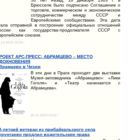
Брюсселе было подписано Соглашение о
торговле, коммерческом и экономическом
сотрудничестве между СССР и
Европейскими сообществами. Эта дата
тала отправной в построении официальных отношений
оссии как государства-продолжателя СССР с
вропейским союзом.
.12.2019 23:54 /
РОЕКТ АРС-ПРЕСС: АБРАМЦЕВО – МЕСТО
ДОХНОВЕНИЯ
брамцево в Чехии
В эти дни в Праге проходят две выставки
Музея-заповедника «Абрамцево»: «Лики
Гоголя» и «Театр начинается с
Абрамцева».
20.12.2019 23:22 /
0-летний ветеран из прибайкальского села
урунтаево продлил водительские права