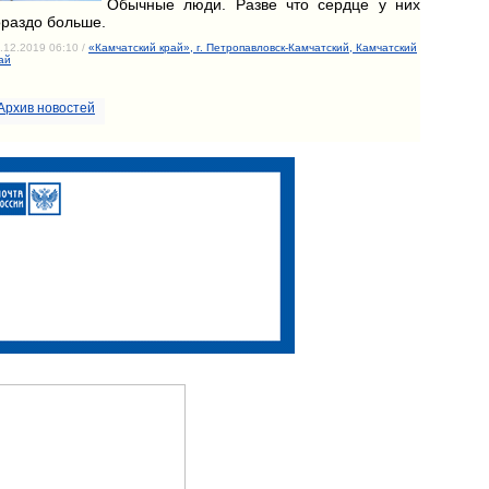
Обычные люди. Разве что сердце у них
ораздо больше.
.12.2019 06:10 /
«Камчатский край», г. Петропавловск-Камчатский, Камчатский
ай
Архив новостей