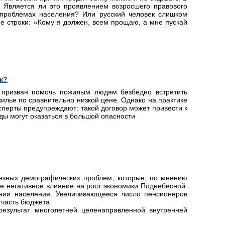
. Является ли это проявлением возросшего правового
 проблемах населения? Или русский человек слишком
ие строки: «Кому я должен, всем прощаю, а мне пускай
к?
 призван помочь пожилым людям безбедно встретить
илье по сравнительно низкой цене. Однако на практике
сперты предупреждают: такой договор может привести к
ды могут оказаться в большой опасности
ьезных демографических проблем, которые, по мнению
ое негативное влияние на рост экономики Поднебесной.
ении населения. Увеличивающееся число пенсионеров
 часть бюджета
езультат многолетней целенаправленной внутренней