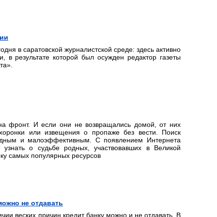
ции
одня в саратовской журналистской среде: здесь активно
, в результате которой был осужден редактор газеты
та».
на фронт. И если они не возвращались домой, от них
охоронки или извещения о пропаже без вести. Поиск
удным и малоэффективным. С появлением Интернета
т узнать о судьбе родных, участвовавших в Великой
рку самых популярных ресурсов
можно не отдавать
чии веских причин кредит банку можно и не отдавать. В