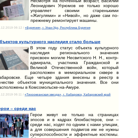
Несмотря на почтенный возраст, Василий
Леонидович Угрюмов не только хорошо
управляет своими старенькими
«Жигулями» и «Нивой», но даже сам по-
прежнему ремонтирует машины.
.12.2019 06:12 /
«Бурятия», г. Улан-Удэ, Республика Бурятия
бъектов культурного наследия стало больше
В этом году статус объекта культурного
наследия регионального значения
присвоен могиле Несвитского Н. Н., контр-
адмирала, участника Гражданской и
Великой Отечественной войн, который
расположен в мемориальном сквере в
абаровске. Еще четыре здания внесены в реестр в
ачестве объектов муниципального значения. Все они
асположены в Комсомольске-на-Амуре.
.12.2019 06:11 /
«Тихоокеанская звезда», г. Хабаровск, Хабаровский край
ерои – среди нас
Герои живут не только на страницах
эпосов и в кадрах блокбастеров, они –
среди нас, ходят по одним с нами улицам,
а для совершения подвигов им не нужны
суперспособности и эффектные костюмы.