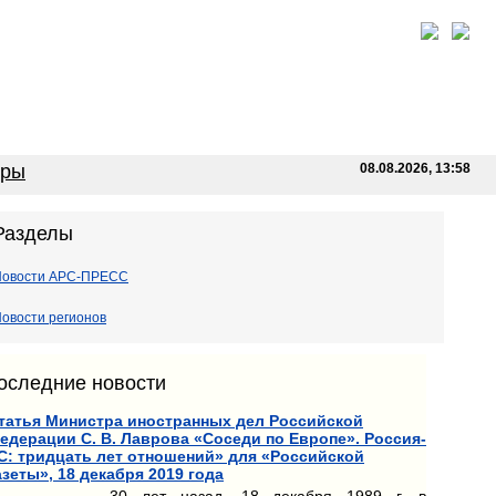
оры
08.08.2026, 13:58
Разделы
Новости АРС-ПРЕСС
овости регионов
оследние новости
татья Министра иностранных дел Российской
едерации С. В. Лаврова «Соседи по Европе». Россия-
С: тридцать лет отношений» для «Российской
азеты», 18 декабря 2019 года
30 лет назад, 18 декабря 1989 г. в