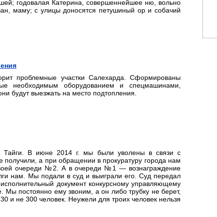
шей; годовалая Катерина, совершеннейшее ню, вольно
ван, маму; с улицы доносятся петушиный ор и собачий
ления
орит проблемные участки Салехарда. Сформированы
ные необходимым оборудованием и спецмашинами,
они будут выезжать на место подтопления.
Тайги. В июне 2014 г. мы были уволены в связи с
е получили, а при обращении в прокуратуру города нам
своей очереди №2. А в очереди №1 — вознаграждение
ги нам. Мы подали в суд и выиграли его. Суд передал
 исполнительный документ конкурсному управляющему
 Мы постоянно ему звоним, а он либо трубку не берет,
е 30 и не 300 человек. Неужели для троих человек нельзя