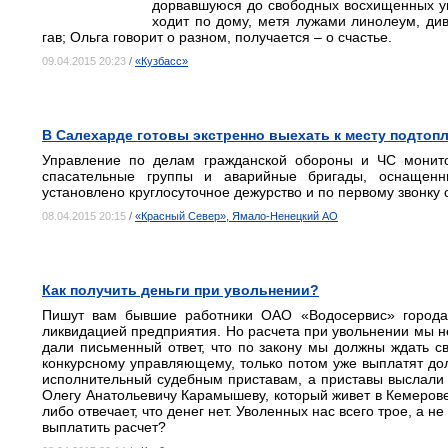
дорвавшуюся до свободных восхищенных у
ходит по дому, метя лужами линолеум, ди
гав; Ольга говорит о разном, получается – о счастье.
09.04.2015 20:23
/
«Кузбасс»
В Салехарде готовы экстренно выехать к месту подтоп
Управление по делам гражданской обороны и ЧС монит
спасательные группы и аварийные бригады, оснащен
установлено круглосуточное дежурство и по первому звонку 
08.04.2015 20:15
/
«Красный Север», Ямало-Ненецкий АО
Как получить деньги при увольнении?
Пишут вам бывшие работники ОАО «Водосервис» города 
ликвидацией предприятия. Но расчета при увольнении мы н
дали письменный ответ, что по закону мы должны ждать 
конкурсному управляющему, только потом уже выплатят дол
исполнительный судебным приставам, а приставы выслали
Олегу Анатольевичу Карамышеву, который живет в Кемерове.
либо отвечает, что денег нет. Уволенных нас всего трое, а н
выплатить расчет?