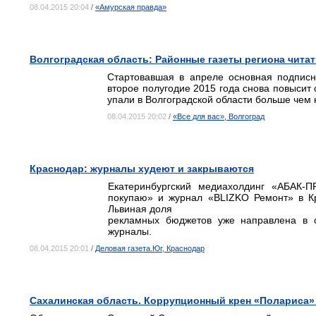
08.04.2015 20:04
/
«Амурская правда»
Волгоградская область: Районные газеты региона читат
Стартовавшая в апреле основная подписн
второе полугодие 2015 года снова повысит 
упали в Волгоградской области больше чем
08.04.2015 20:02
/
«Все для вас», Волгоград
Краснодар: журналы худеют и закрываются
Екатеринбургский медиахолдинг «АБАК-П
покупаю» и журнал «BLIZKO Ремонт» в Кра
Львиная доля
рекламных бюджетов уже направлена в с
журналы.
08.04.2015 20:01
/
Деловая газета.Юг, Краснодар
Сахалинская область. Коррупционный крен «Полариса»