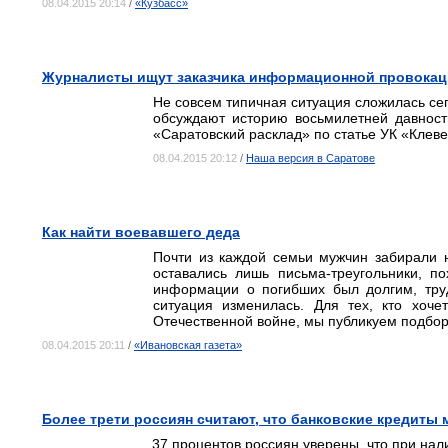
08.04.2015 20:14
/
«Кузбасс»
Журналисты ищут заказчика информационной провока
Не совсем типичная ситуация сложилась сег
обсуждают историю восьмилетней давности
«Саратовский расклад» по статье УК «Клеве
08.04.2015 20:12
/
Наша версия в Саратове
Как найти воевавшего деда
Почти из каждой семьи мужчин забирали 
оставались лишь письма-треугольники, п
информации о погибших был долгим, тр
ситуация изменилась. Для тех, кто хоче
Отечественной войне, мы публикуем подбо
08.04.2015 20:11
/
«Ивановская газета»
Более трети россиян считают, что банковские кредиты 
37 процентов россиян уверены, что при нали