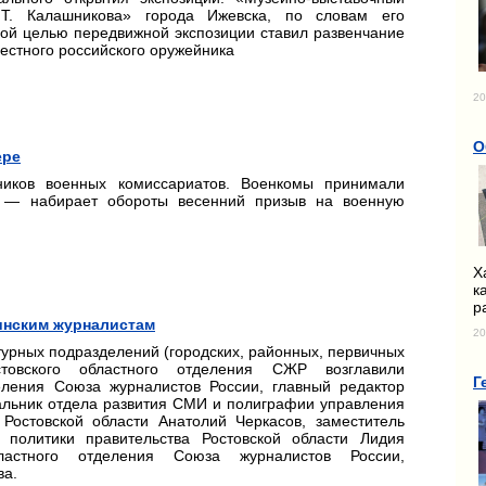
.Т. Калашникова» города Ижевска, по словам его
ной целью передвижной экспозиции ставил развенчание
естного российского оружейника
20
О
ере
ников военных комиссариатов. Военкомы принимали
е — набирает обороты весенний призыв на военную
Х
к
р
инским журналистам
20
турных подразделений (городских, районных, первичных
стовского областного отделения СЖР возглавили
Г
деления Союза журналистов России, главный редактор
альник отдела развития СМИ и полиграфии управления
Ростовской области Анатолий Черкасов, заместитель
политики правительства Ростовской области Лидия
бластного отделения Союза журналистов России,
ва.