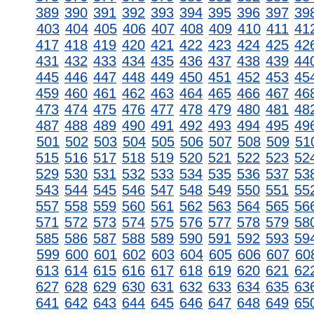
389
390
391
392
393
394
395
396
397
39
403
404
405
406
407
408
409
410
411
41
417
418
419
420
421
422
423
424
425
42
431
432
433
434
435
436
437
438
439
44
445
446
447
448
449
450
451
452
453
45
459
460
461
462
463
464
465
466
467
46
473
474
475
476
477
478
479
480
481
48
487
488
489
490
491
492
493
494
495
49
501
502
503
504
505
506
507
508
509
51
515
516
517
518
519
520
521
522
523
52
529
530
531
532
533
534
535
536
537
53
543
544
545
546
547
548
549
550
551
55
557
558
559
560
561
562
563
564
565
56
571
572
573
574
575
576
577
578
579
58
585
586
587
588
589
590
591
592
593
59
599
600
601
602
603
604
605
606
607
60
613
614
615
616
617
618
619
620
621
62
627
628
629
630
631
632
633
634
635
63
641
642
643
644
645
646
647
648
649
65