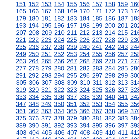
151
152
153
154
155
156
157
158
159
16
165
166
167
168
169
170
171
172
173
17
179
180
181
182
183
184
185
186
187
18
193
194
195
196
197
198
199
200
201
20
207
208
209
210
211
212
213
214
215
21
221
222
223
224
225
226
227
228
229
23
235
236
237
238
239
240
241
242
243
24
249
250
251
252
253
254
255
256
257
25
263
264
265
266
267
268
269
270
271
27
277
278
279
280
281
282
283
284
285
28
291
292
293
294
295
296
297
298
299
30
305
306
307
308
309
310
311
312
313
31
319
320
321
322
323
324
325
326
327
32
333
334
335
336
337
338
339
340
341
34
347
348
349
350
351
352
353
354
355
35
361
362
363
364
365
366
367
368
369
37
375
376
377
378
379
380
381
382
383
38
389
390
391
392
393
394
395
396
397
39
403
404
405
406
407
408
409
410
411
41