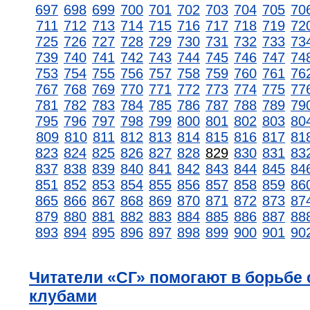
697
698
699
700
701
702
703
704
705
70
711
712
713
714
715
716
717
718
719
72
725
726
727
728
729
730
731
732
733
73
739
740
741
742
743
744
745
746
747
74
753
754
755
756
757
758
759
760
761
76
767
768
769
770
771
772
773
774
775
77
781
782
783
784
785
786
787
788
789
79
795
796
797
798
799
800
801
802
803
80
809
810
811
812
813
814
815
816
817
81
823
824
825
826
827
828
829
830
831
83
837
838
839
840
841
842
843
844
845
84
851
852
853
854
855
856
857
858
859
86
865
866
867
868
869
870
871
872
873
87
879
880
881
882
883
884
885
886
887
88
893
894
895
896
897
898
899
900
901
90
Читатели «СГ» помогают в борьбе
клубами