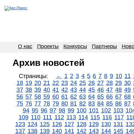
О нас
Проекты
Конкурсы
Партнеры
Ново
Архив новостей
Страницы:
←
1
2
3
4
5
6
7
8
9
10
11
18
19
20
21
22
23
24
25
26
27
28
29
30
37
38
39
40
41
42
43
44
45
46
47
48
49
56
57
58
59
60
61
62
63
64
65
66
67
68
75
76
77
78
79
80
81
82
83
84
85
86
87
94
95
96
97
98
99
100
101
102
103
10
109
110
111
112
113
114
115
116
117
11
123
124
125
126
127
128
129
130
131
13
137
138
139
140
141
142
143
144
145
14