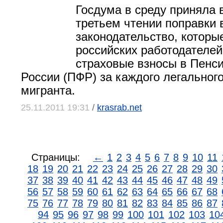
Госдума в среду приняла 
третьем чтении поправки 
законодательство, которы
российских работодателей
страховые взносы в Пенс
России (ПФР) за каждого легального
мигранта.
25.11.2011 19:31
/
krasrab.net
Страницы:
←
1
2
3
4
5
6
7
8
9
10
11
18
19
20
21
22
23
24
25
26
27
28
29
30
37
38
39
40
41
42
43
44
45
46
47
48
49
56
57
58
59
60
61
62
63
64
65
66
67
68
75
76
77
78
79
80
81
82
83
84
85
86
87
94
95
96
97
98
99
100
101
102
103
10