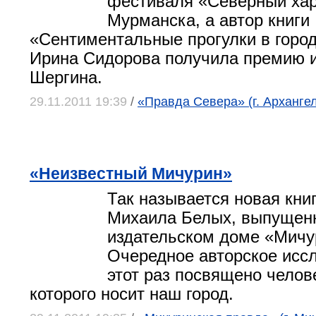
фестиваля «Северный хар
Мурманска, а автор книги
«Сентиментальные прогулки в город
Ирина Сидорова получила премию 
Шергина.
29.11.2011 19:39
/
«Правда Севера» (г. Архангел
«Неизвестный Мичурин»
Так называется новая кни
Михаила Белых, выпущенн
издательском доме «Мичу
Очередное авторское исс
этот раз посвящено челов
которого носит наш город.