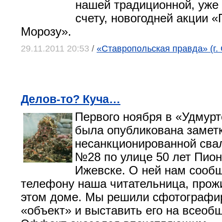
нашей традиционной, уже
счету, новогодней акции 
Морозу».
29.11.2011 20:53
/
«Ставропольская правда» (г.
Делов-то? Куча…
Первого ноября в «Удмурт
была опубликована замет
несанкционированной сва
№28 по улице 50 лет Пион
Ижевске. О ней нам сооб
телефону наша читательница, про
этом доме. Мы решили сфотографир
«объект» и выставить его на всеоб