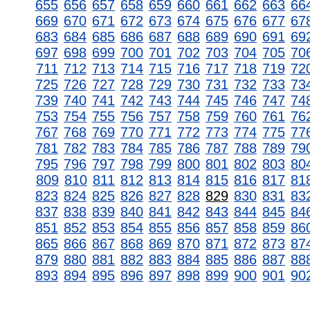
655
656
657
658
659
660
661
662
663
66
669
670
671
672
673
674
675
676
677
67
683
684
685
686
687
688
689
690
691
69
697
698
699
700
701
702
703
704
705
70
711
712
713
714
715
716
717
718
719
72
725
726
727
728
729
730
731
732
733
73
739
740
741
742
743
744
745
746
747
74
753
754
755
756
757
758
759
760
761
76
767
768
769
770
771
772
773
774
775
77
781
782
783
784
785
786
787
788
789
79
795
796
797
798
799
800
801
802
803
80
809
810
811
812
813
814
815
816
817
81
823
824
825
826
827
828
829
830
831
83
837
838
839
840
841
842
843
844
845
84
851
852
853
854
855
856
857
858
859
86
865
866
867
868
869
870
871
872
873
87
879
880
881
882
883
884
885
886
887
88
893
894
895
896
897
898
899
900
901
90