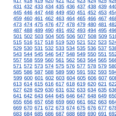
417
418
419
420
421
422
423
424
425
42
431
432
433
434
435
436
437
438
439
44
445
446
447
448
449
450
451
452
453
45
459
460
461
462
463
464
465
466
467
46
473
474
475
476
477
478
479
480
481
48
487
488
489
490
491
492
493
494
495
49
501
502
503
504
505
506
507
508
509
51
515
516
517
518
519
520
521
522
523
52
529
530
531
532
533
534
535
536
537
53
543
544
545
546
547
548
549
550
551
55
557
558
559
560
561
562
563
564
565
56
571
572
573
574
575
576
577
578
579
58
585
586
587
588
589
590
591
592
593
59
599
600
601
602
603
604
605
606
607
60
613
614
615
616
617
618
619
620
621
62
627
628
629
630
631
632
633
634
635
63
641
642
643
644
645
646
647
648
649
65
655
656
657
658
659
660
661
662
663
66
669
670
671
672
673
674
675
676
677
67
683
684
685
686
687
688
689
690
691
69