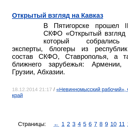
Открытый взгляд на Кавказ
В Пятигорске прошел 
СКФО «Открытый взгляд 
который собрались 
эксперты, блогеры из республи
состав СКФО, Ставрополья, а т
ближнего зарубежья: Армении, 
Грузии, Абхазии.
18.12.2014 21:17
/
«Невинномысский рабочий», 
край
Страницы:
←
1
2
3
4
5
6
7
8
9
10
11