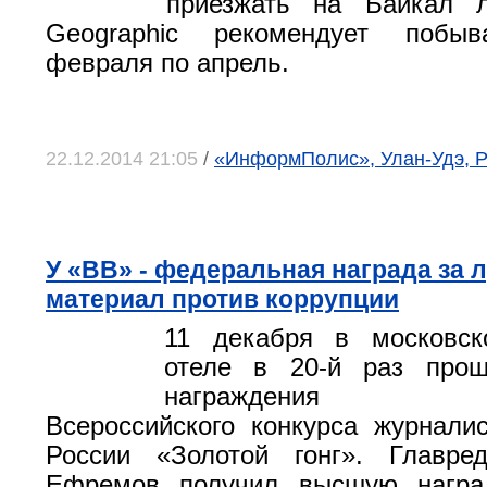
приезжать на Байкал ле
Geographic рекомендует побы
февраля по апрель.
22.12.2014 21:05
/
«ИнформПолис», Улан-Удэ, Р
У «ВВ» - федеральная награда за 
материал против коррупции
11 декабря в московск
отеле в 20-й раз про
награждения по
Всероссийского конкурса журнали
России «Золотой гонг». Главр
Ефремов получил высшую награ