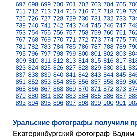
697
698
699
700
701
702
703
704
705
70
711
712
713
714
715
716
717
718
719
72
725
726
727
728
729
730
731
732
733
73
739
740
741
742
743
744
745
746
747
74
753
754
755
756
757
758
759
760
761
76
767
768
769
770
771
772
773
774
775
77
781
782
783
784
785
786
787
788
789
79
795
796
797
798
799
800
801
802
803
80
809
810
811
812
813
814
815
816
817
81
823
824
825
826
827
828
829
830
831
83
837
838
839
840
841
842
843
844
845
84
851
852
853
854
855
856
857
858
859
86
865
866
867
868
869
870
871
872
873
87
879
880
881
882
883
884
885
886
887
88
893
894
895
896
897
898
899
900
901
90
Уральские фотографы получили п
Екатеринбургский фотограф Вадим