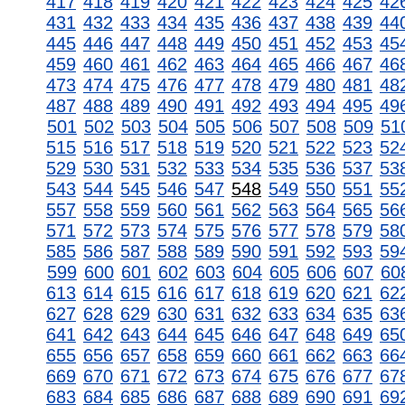
417
418
419
420
421
422
423
424
425
42
431
432
433
434
435
436
437
438
439
44
445
446
447
448
449
450
451
452
453
45
459
460
461
462
463
464
465
466
467
46
473
474
475
476
477
478
479
480
481
48
487
488
489
490
491
492
493
494
495
49
501
502
503
504
505
506
507
508
509
51
515
516
517
518
519
520
521
522
523
52
529
530
531
532
533
534
535
536
537
53
543
544
545
546
547
548
549
550
551
55
557
558
559
560
561
562
563
564
565
56
571
572
573
574
575
576
577
578
579
58
585
586
587
588
589
590
591
592
593
59
599
600
601
602
603
604
605
606
607
60
613
614
615
616
617
618
619
620
621
62
627
628
629
630
631
632
633
634
635
63
641
642
643
644
645
646
647
648
649
65
655
656
657
658
659
660
661
662
663
66
669
670
671
672
673
674
675
676
677
67
683
684
685
686
687
688
689
690
691
69