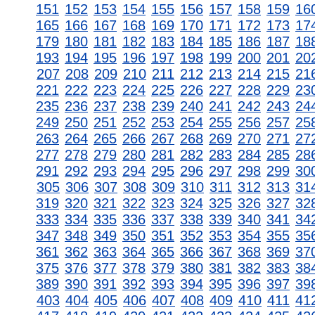
151
152
153
154
155
156
157
158
159
16
165
166
167
168
169
170
171
172
173
17
179
180
181
182
183
184
185
186
187
18
193
194
195
196
197
198
199
200
201
20
207
208
209
210
211
212
213
214
215
21
221
222
223
224
225
226
227
228
229
23
235
236
237
238
239
240
241
242
243
24
249
250
251
252
253
254
255
256
257
25
263
264
265
266
267
268
269
270
271
27
277
278
279
280
281
282
283
284
285
28
291
292
293
294
295
296
297
298
299
30
305
306
307
308
309
310
311
312
313
31
319
320
321
322
323
324
325
326
327
32
333
334
335
336
337
338
339
340
341
34
347
348
349
350
351
352
353
354
355
35
361
362
363
364
365
366
367
368
369
37
375
376
377
378
379
380
381
382
383
38
389
390
391
392
393
394
395
396
397
39
403
404
405
406
407
408
409
410
411
41