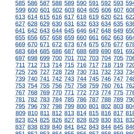
585
586
587
588
589
590
591
592
593
59
599
600
601
602
603
604
605
606
607
60
613
614
615
616
617
618
619
620
621
62
627
628
629
630
631
632
633
634
635
63
641
642
643
644
645
646
647
648
649
65
655
656
657
658
659
660
661
662
663
66
669
670
671
672
673
674
675
676
677
67
683
684
685
686
687
688
689
690
691
69
697
698
699
700
701
702
703
704
705
70
711
712
713
714
715
716
717
718
719
72
725
726
727
728
729
730
731
732
733
73
739
740
741
742
743
744
745
746
747
74
753
754
755
756
757
758
759
760
761
76
767
768
769
770
771
772
773
774
775
77
781
782
783
784
785
786
787
788
789
79
795
796
797
798
799
800
801
802
803
80
809
810
811
812
813
814
815
816
817
81
823
824
825
826
827
828
829
830
831
83
837
838
839
840
841
842
843
844
845
84
851
852
853
854
855
856
857
858
859
86