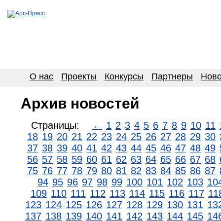
О нас
Проекты
Конкурсы
Партнеры
Ново
Архив новостей
Страницы:
←
1
2
3
4
5
6
7
8
9
10
11
18
19
20
21
22
23
24
25
26
27
28
29
30
37
38
39
40
41
42
43
44
45
46
47
48
49
56
57
58
59
60
61
62
63
64
65
66
67
68
75
76
77
78
79
80
81
82
83
84
85
86
87
94
95
96
97
98
99
100
101
102
103
10
109
110
111
112
113
114
115
116
117
11
123
124
125
126
127
128
129
130
131
13
137
138
139
140
141
142
143
144
145
14