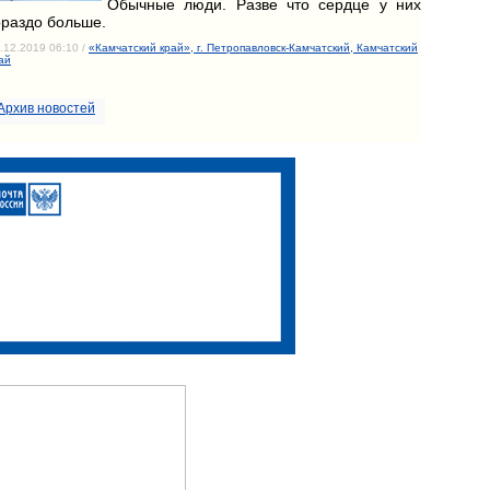
Обычные люди. Разве что сердце у них
ораздо больше.
.12.2019 06:10 /
«Камчатский край», г. Петропавловск-Камчатский, Камчатский
ай
Архив новостей