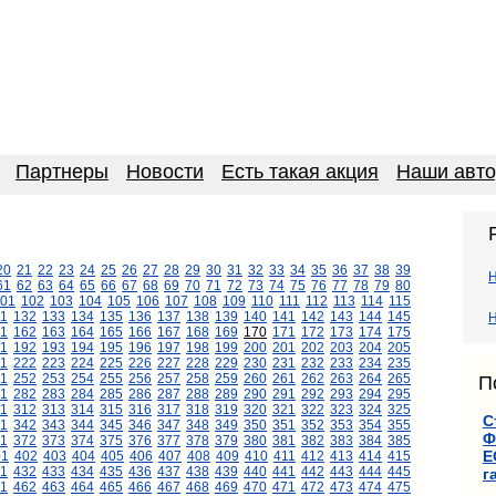
Партнеры
Новости
Есть такая акция
Наши авт
20
21
22
23
24
25
26
27
28
29
30
31
32
33
34
35
36
37
38
39
61
62
63
64
65
66
67
68
69
70
71
72
73
74
75
76
77
78
79
80
01
102
103
104
105
106
107
108
109
110
111
112
113
114
115
1
132
133
134
135
136
137
138
139
140
141
142
143
144
145
Н
1
162
163
164
165
166
167
168
169
170
171
172
173
174
175
1
192
193
194
195
196
197
198
199
200
201
202
203
204
205
1
222
223
224
225
226
227
228
229
230
231
232
233
234
235
1
252
253
254
255
256
257
258
259
260
261
262
263
264
265
П
1
282
283
284
285
286
287
288
289
290
291
292
293
294
295
11
312
313
314
315
316
317
318
319
320
321
322
323
324
325
С
1
342
343
344
345
346
347
348
349
350
351
352
353
354
355
Ф
1
372
373
374
375
376
377
378
379
380
381
382
383
384
385
Е
01
402
403
404
405
406
407
408
409
410
411
412
413
414
415
1
432
433
434
435
436
437
438
439
440
441
442
443
444
445
г
1
462
463
464
465
466
467
468
469
470
471
472
473
474
475