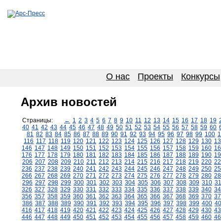
О нас
Проекты
Конкурсы
Архив новостей
Страницы:
←
1
2
3
4
5
6
7
8
9
10
11
12
13
14
15
16
17
18
19
40
41
42
43
44
45
46
47
48
49
50
51
52
53
54
55
56
57
58
59
60
81
82
83
84
85
86
87
88
89
90
91
92
93
94
95
96
97
98
99
100
1
116
117
118
119
120
121
122
123
124
125
126
127
128
129
130
13
146
147
148
149
150
151
152
153
154
155
156
157
158
159
160
16
176
177
178
179
180
181
182
183
184
185
186
187
188
189
190
19
206
207
208
209
210
211
212
213
214
215
216
217
218
219
220
22
236
237
238
239
240
241
242
243
244
245
246
247
248
249
250
25
266
267
268
269
270
271
272
273
274
275
276
277
278
279
280
28
296
297
298
299
300
301
302
303
304
305
306
307
308
309
310
3
326
327
328
329
330
331
332
333
334
335
336
337
338
339
340
34
356
357
358
359
360
361
362
363
364
365
366
367
368
369
370
37
386
387
388
389
390
391
392
393
394
395
396
397
398
399
400
4
416
417
418
419
420
421
422
423
424
425
426
427
428
429
430
43
446
447
448
449
450
451
452
453
454
455
456
457
458
459
460
46