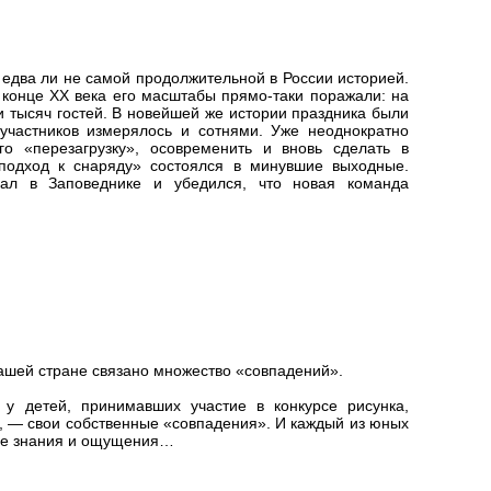
 едва ли не самой продолжительной в России историей.
В конце XX века его масштабы прямо-таки поражали: на
 тысяч гостей. В новейшей же истории праздника были
 участников измерялось и сотнями. Уже неоднократно
го «перезагрузку», осовременить и вновь сделать в
одход к снаряду» состоялся в минувшие выходные.
вал в Заповеднике и убедился, что новая команда
ашей стране связано множество «совпадений».
 у детей, принимавших участие в конкурсе рисунка,
, — свои собственные «совпадения». И каждый из юных
ные знания и ощущения…