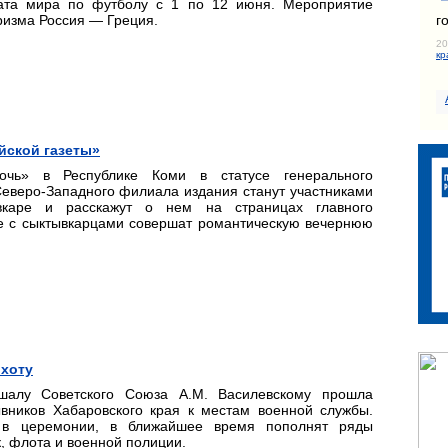
ата мира по футболу с 1 по 12 июня. Мероприятие
г
ризма Россия — Греция.
20
кр
йской газеты»
ночь» в Республике Коми в статусе генерального
еверо-Западного филиала издания станут участниками
вкаре и расскажут о нем на страницах главного
те с сыктывкарцами совершат романтическую вечернюю
охоту
шалу Советского Союза А.М. Василевскому прошла
вников Хабаровского края к местам военной службы.
е в церемонии, в ближайшее время пополнят ряды
, флота и военной полиции.