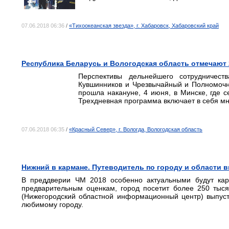
07.06.2018 06:36
/
«Тихоокеанская звезда», г. Хабаровск, Хабаровский край
Республика Беларусь и Вологодская область отмечают 
Перспективы дельнейшего сотрудничест
Кувшинников и Чрезвычайный и Полномочн
прошла накануне, 4 июня, в Минске, где с
Трехдневная программа включает в себя м
07.06.2018 06:35
/
«Красный Север», г. Вологда, Вологодская область
Нижний в кармане. Путеводитель по городу и области 
В преддверии ЧМ 2018 особенно актуальными будут кар
предварительным оценкам, город посетит более 250 тыся
(Нижегородский областной информационный центр) выпу
любимому городу.