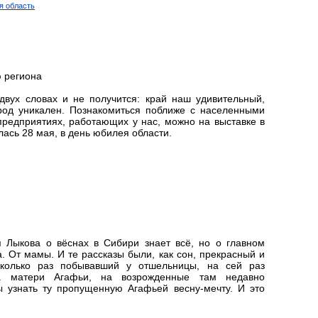
я область
 региона
двух словах и не получится: край наш удивительный,
род уникален. Познакомиться поближе с населенными
 предприятиях, работающих у нас, можно на выставке в
ась 28 мая, в день юбилея области.
 Лыкова о вёснах в Сибири знает всё, но о главном
. От мамы. И те рассказы были, как сон, прекрасный и
колько раз побывавший у отшельницы, на сей раз
а матери Агафьи, на возрожденные там недавно
ы узнать ту пропущенную Агафьей весну-мечту. И это