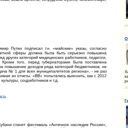
20
О
мир Путин подписал т.н. «майские» указы, согласно
жетной сферы должна была быть серьезно повышена
яд других категорий медицинских работников, педагоги,
 Кроме того, перед губернаторами была поставлена
на повышение доходов ряда категорий бюджетников, не
дача № 1 для всех муниципалитетов региона», - не раз
Х
имая их отчеты. «ВВ» попытались выяснить, как с 2012
к
культуры, соцработников и т.д.
р
20
асть
Г
Кубани станет фестиваль «Античное наследие России»,