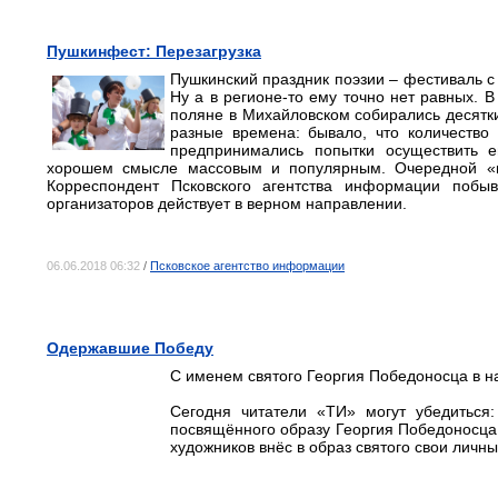
Пушкинфест: Перезагрузка
Пушкинский праздник поэзии – фестиваль с
Ну а в регионе-то ему точно нет равных. 
поляне в Михайловском собирались десятки
разные времена: бывало, что количество
предпринимались попытки осуществить е
хорошем смысле массовым и популярным. Очередной «п
Корреспондент Псковского агентства информации побы
организаторов действует в верном направлении.
06.06.2018 06:32
/
Псковское агентство информации
Одержавшие Победу
С именем святого Георгия Победоносца в н
Сегодня читатели «ТИ» могут убедиться:
посвящённого образу Георгия Победоносца
художников внёс в образ святого свои лич