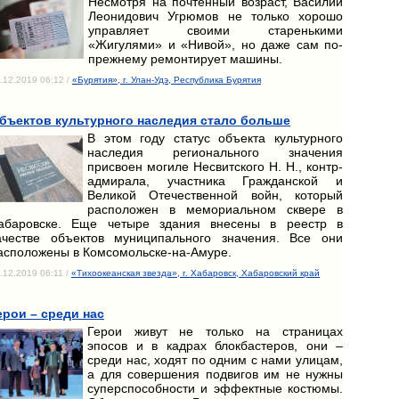
Несмотря на почтенный возраст, Василий
Леонидович Угрюмов не только хорошо
управляет своими старенькими
«Жигулями» и «Нивой», но даже сам по-
прежнему ремонтирует машины.
.12.2019 06:12 /
«Бурятия», г. Улан-Удэ, Республика Бурятия
бъектов культурного наследия стало больше
В этом году статус объекта культурного
наследия регионального значения
присвоен могиле Несвитского Н. Н., контр-
адмирала, участника Гражданской и
Великой Отечественной войн, который
расположен в мемориальном сквере в
абаровске. Еще четыре здания внесены в реестр в
ачестве объектов муниципального значения. Все они
асположены в Комсомольске-на-Амуре.
.12.2019 06:11 /
«Тихоокеанская звезда», г. Хабаровск, Хабаровский край
ерои – среди нас
Герои живут не только на страницах
эпосов и в кадрах блокбастеров, они –
среди нас, ходят по одним с нами улицам,
а для совершения подвигов им не нужны
суперспособности и эффектные костюмы.