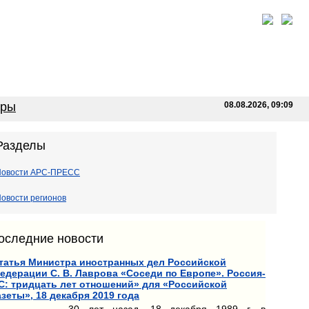
оры
08.08.2026, 09:09
Разделы
Новости АРС-ПРЕСС
овости регионов
оследние новости
татья Министра иностранных дел Российской
едерации С. В. Лаврова «Соседи по Европе». Россия-
С: тридцать лет отношений» для «Российской
азеты», 18 декабря 2019 года
30 лет назад, 18 декабря 1989 г. в