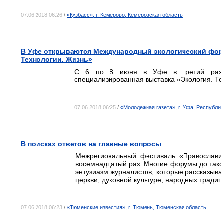
07.06.2018 06:26
/
«Кузбасс», г. Кемерово, Кемеровская область
В Уфе открываются Международный экологический фор
Технологии. Жизнь»
С 6 по 8 июня в Уфе в третий раз 
специализированная выставка «Экология. Т
07.06.2018 06:25
/
«Молодежная газета», г. Уфа, Республ
В поисках ответов на главные вопросы
Межрегиональный фестиваль «Православ
восемнадцатый раз. Многие форумы до таког
энтузиазм журналистов, которые рассказыв
церкви, духовной культуре, народных тради
07.06.2018 06:23
/
«Тюменские известия», г. Тюмень, Тюменская область