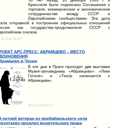
Брюсселе было подписано Соглашение о
торговле, коммерческом и экономическом
сотрудничестве между СССР и
Европейскими сообществами. Эта дата
тала отправной в построении официальных отношений
оссии как государства-продолжателя СССР с
вропейским союзом.
.12.2019 23:54 /
РОЕКТ АРС-ПРЕСС: АБРАМЦЕВО – МЕСТО
ДОХНОВЕНИЯ
брамцево в Чехии
В эти дни в Праге проходят две выставки
Музея-заповедника «Абрамцево»: «Лики
Гоголя» и «Театр начинается с
Абрамцева».
20.12.2019 23:22 /
0-летний ветеран из прибайкальского села
урунтаево продлил водительские права