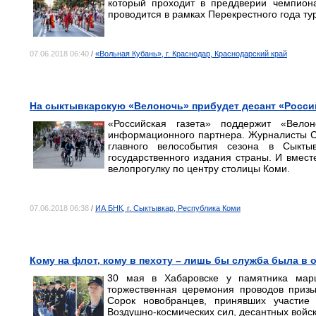
который проходит в преддверии чемпион
проводится в рамках Перекрестного года ту
07.06.2018 06:40
/
«Вольная Кубань», г. Краснодар, Краснодарский край
На сыктывкарскую «Велоночь» прибудет десант «Росси
«Российская газета» поддержит «Вело
информационного партнера. Журналисты С
главного велособытия сезона в Сыкты
государственного издания страны. И вмес
велопрогулку по центру столицы Коми.
07.06.2018 06:38
/
ИА БНК, г. Сыктывкар, Республика Коми
Кому на флот, кому в пехоту – лишь бы служба была в 
30 мая в Хабаровске у памятника мар
торжественная церемония проводов призы
Сорок новобранцев, принявших участи
Воздушно-космических сил, десантных войск