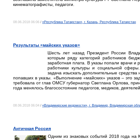
кинематографисты, педагоги.
08.06.2018 06:06
/
«Республика Татарстан», г. Казань, Республика Татарстан
Результаты «майских указов»
Шесть лет назад Президент России Влади
которым ряду категорий работников бюд
заработная плата. В указы попали врачи и р
работники культуры и социальной сферы.
задача изыскать дополнительные средства 
попавших в указы. «Выполнение «майских» указов – это за
требовала от глав ОМСУ губернатор Светлана Орлова, прин
года менялось благосостояние педагогов, медиков, деятелей 
08.06.2018 06:04
/
«Владимирские ведомости», г. Владимир, Владимирская обл
Античная Россия
Одним из знаковых событий 2018 года на 