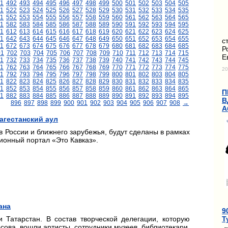
1
492
493
494
495
496
497
498
499
500
501
502
503
504
505
1
522
523
524
525
526
527
528
529
530
531
532
533
534
535
1
552
553
554
555
556
557
558
559
560
561
562
563
564
565
1
582
583
584
585
586
587
588
589
590
591
592
593
594
595
11
612
613
614
615
616
617
618
619
620
621
622
623
624
625
1
642
643
644
645
646
647
648
649
650
651
652
653
654
655
с
1
672
673
674
675
676
677
678
679
680
681
682
683
684
685
Р
01
702
703
704
705
706
707
708
709
710
711
712
713
714
715
Е
1
732
733
734
735
736
737
738
739
740
741
742
743
744
745
1
762
763
764
765
766
767
768
769
770
771
772
773
774
775
20
1
792
793
794
795
796
797
798
799
800
801
802
803
804
805
1
822
823
824
825
826
827
828
829
830
831
832
833
834
835
1
852
853
854
855
856
857
858
859
860
861
862
863
864
865
П
1
882
883
884
885
886
887
888
889
890
891
892
893
894
895
В
896
897
898
899
900
901
902
903
904
905
906
907
908
→
А
агестанский аул
в России и ближнего зарубежья, будут сделаны в рамках
ионный портал «Это Кавказ».
ана
9
Т
 Татарстан. В состав творческой делегации, которую
сова, вошли артисты, сотрудники музеев, библиотекари,