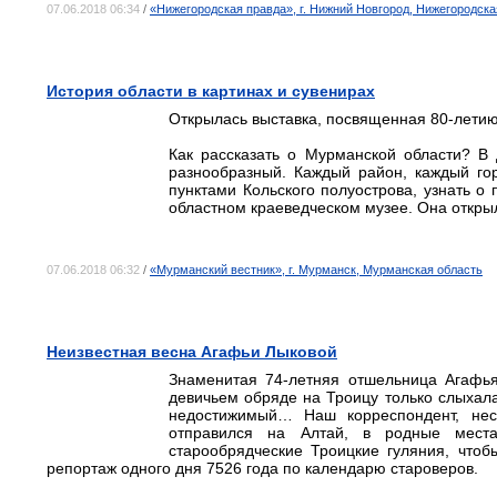
07.06.2018 06:34
/
«Нижегородская правда», г. Нижний Новгород, Нижегородска
История области в картинах и сувенирах
Открылась выставка, посвященная 80-летию
Как рассказать о Мурманской области? В 
разнообразный. Каждый район, каждый го
пунктами Кольского полуострова, узнать о
областном краеведческом музее. Она открыл
07.06.2018 06:32
/
«Мурманский вестник», г. Мурманск, Мурманская область
Неизвестная весна Агафьи Лыковой
Знаменитая 74-летняя отшельница Агафья
девичьем обряде на Троицу только слыхала
недостижимый… Наш корреспондент, нес
отправился на Алтай, в родные мест
старообрядческие Троицкие гуляния, чтоб
репортаж одного дня 7526 года по календарю староверов.