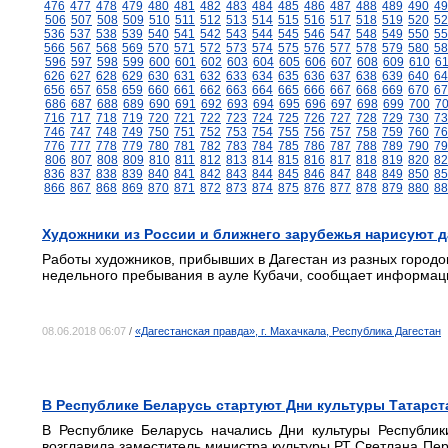
476
477
478
479
480
481
482
483
484
485
486
487
488
489
490
49
506
507
508
509
510
511
512
513
514
515
516
517
518
519
520
52
536
537
538
539
540
541
542
543
544
545
546
547
548
549
550
55
566
567
568
569
570
571
572
573
574
575
576
577
578
579
580
58
596
597
598
599
600
601
602
603
604
605
606
607
608
609
610
6
626
627
628
629
630
631
632
633
634
635
636
637
638
639
640
64
656
657
658
659
660
661
662
663
664
665
666
667
668
669
670
67
686
687
688
689
690
691
692
693
694
695
696
697
698
699
700
7
716
717
718
719
720
721
722
723
724
725
726
727
728
729
730
73
746
747
748
749
750
751
752
753
754
755
756
757
758
759
760
76
776
777
778
779
780
781
782
783
784
785
786
787
788
789
790
79
806
807
808
809
810
811
812
813
814
815
816
817
818
819
820
82
836
837
838
839
840
841
842
843
844
845
846
847
848
849
850
85
866
867
868
869
870
871
872
873
874
875
876
877
878
879
880
88
Художники из России и ближнего зарубежья нарисуют д
Работы художников, прибывших в Дагестан из разных городо
недельного пребывания в ауле Кубачи, сообщает информац
08.06.2018 06:07
/
«Дагестанская правда», г. Махачкала, Республика Дагестан
В Республике Беларусь стартуют Дни культуры Татарст
В Республике Беларусь начались Дни культуры Республики
возглавила заместитель министра культуры РТ Светлана Пер