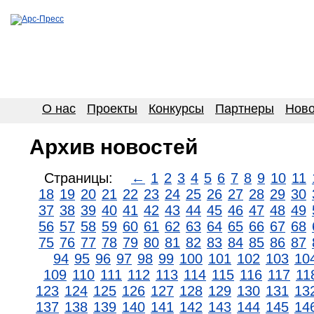
О нас
Проекты
Конкурсы
Партнеры
Ново
Архив новостей
Страницы:
←
1
2
3
4
5
6
7
8
9
10
11
18
19
20
21
22
23
24
25
26
27
28
29
30
37
38
39
40
41
42
43
44
45
46
47
48
49
56
57
58
59
60
61
62
63
64
65
66
67
68
75
76
77
78
79
80
81
82
83
84
85
86
87
94
95
96
97
98
99
100
101
102
103
10
109
110
111
112
113
114
115
116
117
11
123
124
125
126
127
128
129
130
131
13
137
138
139
140
141
142
143
144
145
14