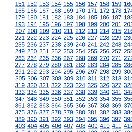
151
152
153
154
155
156
157
158
159
16
165
166
167
168
169
170
171
172
173
17
179
180
181
182
183
184
185
186
187
18
193
194
195
196
197
198
199
200
201
20
207
208
209
210
211
212
213
214
215
21
221
222
223
224
225
226
227
228
229
23
235
236
237
238
239
240
241
242
243
24
249
250
251
252
253
254
255
256
257
25
263
264
265
266
267
268
269
270
271
27
277
278
279
280
281
282
283
284
285
28
291
292
293
294
295
296
297
298
299
30
305
306
307
308
309
310
311
312
313
31
319
320
321
322
323
324
325
326
327
32
333
334
335
336
337
338
339
340
341
34
347
348
349
350
351
352
353
354
355
35
361
362
363
364
365
366
367
368
369
37
375
376
377
378
379
380
381
382
383
38
389
390
391
392
393
394
395
396
397
39
403
404
405
406
407
408
409
410
411
41