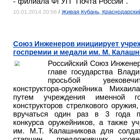
- филиала ФГУП "Почта России".
10.01.2014 20:56
/
Живая Кубань, Краснодарски
Союз Инженеров инициирует учре
госпремии и медали им. М. Калаш
Российский Союз Инженер
главе государства Влад
просьбой увековеч
конструктора-оружейника Михаил
путем учреждения именной г
конструкторов стрелкового оружия,
вручаться один раз в 3 года п
конкурса оружейников, а также у
им. М.Т. Калашникова для солда
старшин, предложивших усовер