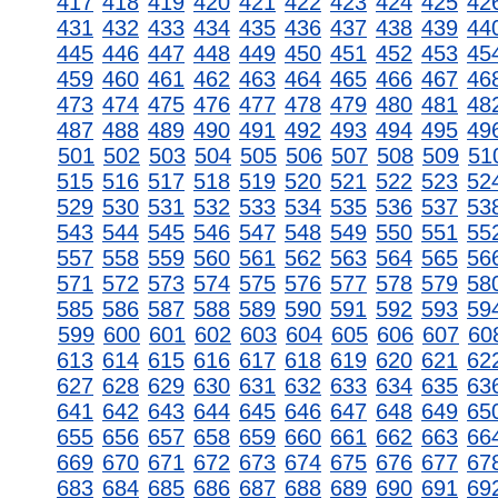
417
418
419
420
421
422
423
424
425
42
431
432
433
434
435
436
437
438
439
44
445
446
447
448
449
450
451
452
453
45
459
460
461
462
463
464
465
466
467
46
473
474
475
476
477
478
479
480
481
48
487
488
489
490
491
492
493
494
495
49
501
502
503
504
505
506
507
508
509
51
515
516
517
518
519
520
521
522
523
52
529
530
531
532
533
534
535
536
537
53
543
544
545
546
547
548
549
550
551
55
557
558
559
560
561
562
563
564
565
56
571
572
573
574
575
576
577
578
579
58
585
586
587
588
589
590
591
592
593
59
599
600
601
602
603
604
605
606
607
60
613
614
615
616
617
618
619
620
621
62
627
628
629
630
631
632
633
634
635
63
641
642
643
644
645
646
647
648
649
65
655
656
657
658
659
660
661
662
663
66
669
670
671
672
673
674
675
676
677
67
683
684
685
686
687
688
689
690
691
69