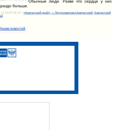
Обычные люди. Разве что сердце у них
ораздо больше.
.12.2019 06:10 /
«Камчатский край», г. Петропавловск-Камчатский, Камчатский
ай
Архив новостей