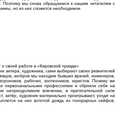
т. Поэтому мы снова обращаемся к нашим читателям с
уммы, но из них сложится необходимое.
 о своей работе в «Кировской правде»
ии актера, художника, сами выбирают своих ревнителей
певцов, актёров мы находим бывших врачей, инженеров,
агрономов, рабочих, зоотехников, юристов. Почему же
ми первоначальными профессиями и обрекли себя на
том непреодолимом влечении, в притягательной силе
ст, актёр, художник материально проигрывают, уходя на
сыплется на них золотой дождь из гонорарных сейфов.