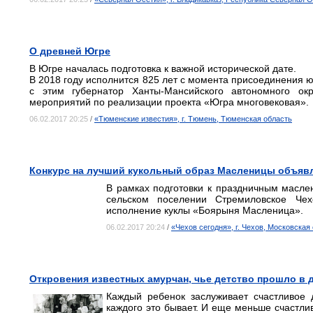
О древней Югре
В Югре началась подготовка к важной исторической дате.
В 2018 году исполнится 825 лет с момента присоединения юг
с этим губернатор Ханты-Мансийского автономного ок
мероприятий по реализации проекта «Югра многовековая».
06.02.2017 20:25
/
«Тюменские известия», г. Тюмень, Тюменская область
Конкурс на лучший кукольный образ Масленицы объяв
В рамках подготовки к праздничным масле
сельском поселении Стремиловское Че
исполнение куклы «Боярыня Масленица».
06.02.2017 20:24
/
«Чехов сегодня», г. Чехов, Московская
Откровения известных амурчан, чье детство прошло в 
Каждый ребенок заслуживает счастливое 
каждого это бывает. И еще меньше счастлив