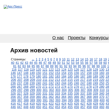
О нас
Проекты
Конкурсы
Архив новостей
Страницы:
←
1
2
3
4
5
6
7
8
9
10
11
12
13
14
15
16
17
18
19
40
41
42
43
44
45
46
47
48
49
50
51
52
53
54
55
56
57
58
59
60
81
82
83
84
85
86
87
88
89
90
91
92
93
94
95
96
97
98
99
100
1
116
117
118
119
120
121
122
123
124
125
126
127
128
129
130
13
146
147
148
149
150
151
152
153
154
155
156
157
158
159
160
16
176
177
178
179
180
181
182
183
184
185
186
187
188
189
190
19
206
207
208
209
210
211
212
213
214
215
216
217
218
219
220
22
236
237
238
239
240
241
242
243
244
245
246
247
248
249
250
25
266
267
268
269
270
271
272
273
274
275
276
277
278
279
280
28
296
297
298
299
300
301
302
303
304
305
306
307
308
309
310
3
326
327
328
329
330
331
332
333
334
335
336
337
338
339
340
34
356
357
358
359
360
361
362
363
364
365
366
367
368
369
370
37
386
387
388
389
390
391
392
393
394
395
396
397
398
399
400
4
416
417
418
419
420
421
422
423
424
425
426
427
428
429
430
43
446
447
448
449
450
451
452
453
454
455
456
457
458
459
460
46