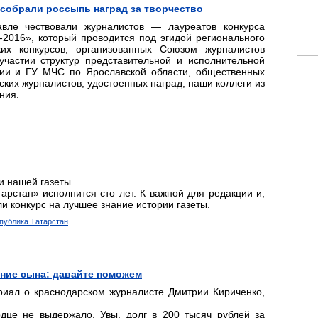
собрали россыпь наград за творчество
вле чествовали журналистов — лауреатов конкурса
2016», который проводится под эгидой регионального
ских конкурсов, организованных Союзом журналистов
участии структур представительной и исполнительной
сии и ГУ МЧС по Ярославской области, общественных
ских журналистов, удостоенных наград, наши коллеги из
ния.
и нашей газеты
тарстан» исполнится сто лет. К важной для редакции и,
и конкурс на лучшее знание истории газеты.
спублика Татарстан
ение сына: давайте поможем
риал о краснодарском журналисте Дмитрии Кириченко,
дце не выдержало. Увы, долг в 200 тысяч рублей за