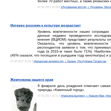
более 70 работ местных, а также рязанских 
07.02.2017 21:04
/
«Луховицкие вести», г. Луховицы, Мос
Интерес россиян к культуре возрастает
Уровень вовлеченности наших сограждан 
данные недавно проведенного исследова
мнения (ВЦИОМ) представил результаты оп
Оказалось, что уровень вовлеченност
респондентов заявили о том, что принимал
года (в 2015-м таких было 71%). Наиболе
(45% сказали, что посещали в ушедшем году кинотеатры) и у
07.02.2017 21:02
/
«Казанские ведомости», г. Казань, Республика Татарстан
Жемчужина нашего края
8 февраля день рождения отмечает самая
природы «Каменный город».
07.02.2017 21:01
/
«Наръяна вындер», г. Нарьян-Мар, Нен