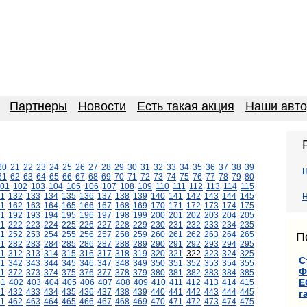
Партнеры
Новости
Есть такая акция
Наши авт
20
21
22
23
24
25
26
27
28
29
30
31
32
33
34
35
36
37
38
39
61
62
63
64
65
66
67
68
69
70
71
72
73
74
75
76
77
78
79
80
01
102
103
104
105
106
107
108
109
110
111
112
113
114
115
1
132
133
134
135
136
137
138
139
140
141
142
143
144
145
Н
1
162
163
164
165
166
167
168
169
170
171
172
173
174
175
1
192
193
194
195
196
197
198
199
200
201
202
203
204
205
1
222
223
224
225
226
227
228
229
230
231
232
233
234
235
1
252
253
254
255
256
257
258
259
260
261
262
263
264
265
П
1
282
283
284
285
286
287
288
289
290
291
292
293
294
295
11
312
313
314
315
316
317
318
319
320
321
322
323
324
325
С
1
342
343
344
345
346
347
348
349
350
351
352
353
354
355
Ф
1
372
373
374
375
376
377
378
379
380
381
382
383
384
385
Е
01
402
403
404
405
406
407
408
409
410
411
412
413
414
415
1
432
433
434
435
436
437
438
439
440
441
442
443
444
445
г
1
462
463
464
465
466
467
468
469
470
471
472
473
474
475