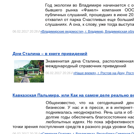
Год экологии во Владимире начинается с 
бывшего рынка «Факел» компания ООО 
публичных слушаний, прошедших в июне 20
отхватил от парка Счастливых еще больший
слушаниях. А она, к слову, уже тогда выступ
06.02.2017 20:28
/
«Владимирские ведомости», г. Владимир, Владимирская обл
Дом Сталина – в книге привидений
Знаменитая дача Сталина, расположенная
международный справочник привидений
06.02.2017 20:26
/
«Наше время», г. Ростов-на-Дону, Рос
Кавказская Пальмира, или Как на самом деле реально 
Общеизвестно, что на сегодняшний де
бизнесом. У нас и в прессе, и в интернет
поднималась неоднократно. Речь шла и об
долгие годы обеспечить благосостояние на
любопытных идеях. Но пока эффективность
точки зрения поступления средств в разного рода уровни бю
06.02.2017 20:25
/
«Северная Осетия», г. Владикавказ, Республика Северная 