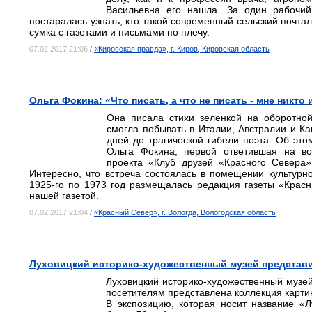
Васильевна его нашла. За один рабочий
постаралась узнать, кто такой современный сельский почта
сумка с газетами и письмами по плечу.
07.02.2017 21:06
/
«Кировская правда», г. Киров, Кировская область
Ольга Фокина: «Что писать, а что не писать - мне никто 
Она писала стихи зеленкой на оборотной
смогла побывать в Италии, Австралии и Ка
дней до трагической гибели поэта. Об это
Ольга Фокина, первой ответившая на во
проекта «Клуб друзей «Красного Севера
Интересно, что встреча состоялась в помещении культурно
1925-го по 1973 год размещалась редакция газеты «Красн
нашей газетой.
07.02.2017 21:04
/
«Красный Север», г. Вологда, Вологодская область
Луховицкий историко-художественный музей представи
Луховицкий историко-художественный музей
посетителям представлена коллекция картин
В экспозицию, которая носит название «