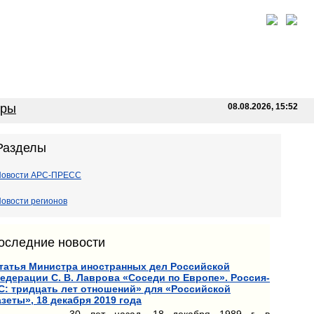
оры
08.08.2026, 15:52
Разделы
Новости АРС-ПРЕСС
овости регионов
оследние новости
татья Министра иностранных дел Российской
едерации С. В. Лаврова «Соседи по Европе». Россия-
С: тридцать лет отношений» для «Российской
азеты», 18 декабря 2019 года
30 лет назад, 18 декабря 1989 г. в