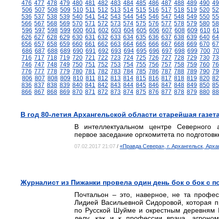
476
477
478
479
480
481
482
483
484
485
486
487
488
489
490
49
506
507
508
509
510
511
512
513
514
515
516
517
518
519
520
52
536
537
538
539
540
541
542
543
544
545
546
547
548
549
550
55
566
567
568
569
570
571
572
573
574
575
576
577
578
579
580
58
596
597
598
599
600
601
602
603
604
605
606
607
608
609
610
6
626
627
628
629
630
631
632
633
634
635
636
637
638
639
640
64
656
657
658
659
660
661
662
663
664
665
666
667
668
669
670
67
686
687
688
689
690
691
692
693
694
695
696
697
698
699
700
7
716
717
718
719
720
721
722
723
724
725
726
727
728
729
730
73
746
747
748
749
750
751
752
753
754
755
756
757
758
759
760
76
776
777
778
779
780
781
782
783
784
785
786
787
788
789
790
79
806
807
808
809
810
811
812
813
814
815
816
817
818
819
820
82
836
837
838
839
840
841
842
843
844
845
846
847
848
849
850
85
866
867
868
869
870
871
872
873
874
875
876
877
878
879
880
88
В год 80-летия Архангельской области старейшая газет
В интеллектуальном центре Северного а
первое заседание оргкомитета по подготов
07.02.2017 21:07
/
«Правда Севера», г. Архангельск, Арха
Журналист из Пижанки провела один день бок о бок с 
Почтальон – это, наверное, не та профе
Лидией Васильевной Сидоровой, которая п
по Русской Шуйме и окрестным деревням 
делу, как и к профессии врача, агроном