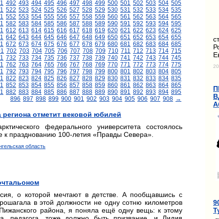
1
492
493
494
495
496
497
498
499
500
501
502
503
504
505
1
522
523
524
525
526
527
528
529
530
531
532
533
534
535
1
552
553
554
555
556
557
558
559
560
561
562
563
564
565
1
582
583
584
585
586
587
588
589
590
591
592
593
594
595
11
612
613
614
615
616
617
618
619
620
621
622
623
624
625
1
642
643
644
645
646
647
648
649
650
651
652
653
654
655
с
1
672
673
674
675
676
677
678
679
680
681
682
683
684
685
Р
01
702
703
704
705
706
707
708
709
710
711
712
713
714
715
Е
1
732
733
734
735
736
737
738
739
740
741
742
743
744
745
1
762
763
764
765
766
767
768
769
770
771
772
773
774
775
20
1
792
793
794
795
796
797
798
799
800
801
802
803
804
805
1
822
823
824
825
826
827
828
829
830
831
832
833
834
835
1
852
853
854
855
856
857
858
859
860
861
862
863
864
865
П
1
882
883
884
885
886
887
888
889
890
891
892
893
894
895
В
896
897
898
899
900
901
902
903
904
905
906
907
908
→
А
а региона отметит вековой юбилей
рктического федерального университета состоялось
ке к празднованию 100-летия «Правды Севера».
нгельская область
почтальоном
ссия, о которой мечтают в детстве. А пообщавшись с
9
рошагала в этой должности не одну сотню километров
Т
Пижанского района, я поняла ещё одну вещь: к этому
а, педагога, тоже должно быть призвание, и Лидия