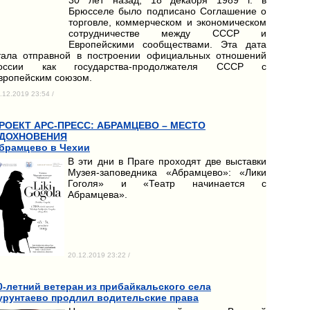
Брюсселе было подписано Соглашение о
торговле, коммерческом и экономическом
сотрудничестве между СССР и
Европейскими сообществами. Эта дата
тала отправной в построении официальных отношений
оссии как государства-продолжателя СССР с
вропейским союзом.
.12.2019 23:54 /
РОЕКТ АРС-ПРЕСС: АБРАМЦЕВО – МЕСТО
ДОХНОВЕНИЯ
брамцево в Чехии
В эти дни в Праге проходят две выставки
Музея-заповедника «Абрамцево»: «Лики
Гоголя» и «Театр начинается с
Абрамцева».
20.12.2019 23:22 /
0-летний ветеран из прибайкальского села
урунтаево продлил водительские права