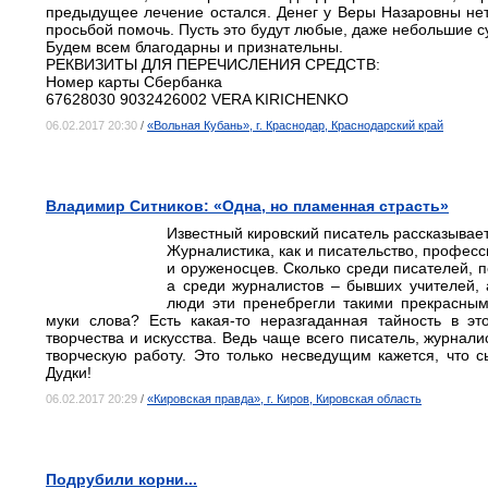
предыдущее лечение остался. Денег у Веры Назаровны не
просьбой помочь. Пусть это будут любые, даже небольшие с
Будем всем благодарны и признательны.
РЕКВИЗИТЫ ДЛЯ ПЕРЕЧИСЛЕНИЯ СРЕДСТВ:
Номер карты Сбербанка
67628030 9032426002 VERA KIRICHENKO
06.02.2017 20:30
/
«Вольная Кубань», г. Краснодар, Краснодарский край
Владимир Ситников: «Одна, но пламенная страсть»
Известный кировский писатель рассказывает
Журналистика, как и писательство, професс
и оруженосцев. Сколько среди писателей, 
а среди журналистов – бывших учителей, 
люди эти пренебрегли такими прекрасны
муки слова? Есть какая-то неразгаданная тайность в э
творчества и искусства. Ведь чаще всего писатель, журнали
творческую работу. Это только несведущим кажется, что 
Дудки!
06.02.2017 20:29
/
«Кировская правда», г. Киров, Кировская область
Подрубили корни...