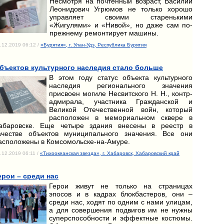
Несмотря на почтенный возраст, Василий
Леонидович Угрюмов не только хорошо
управляет своими старенькими
«Жигулями» и «Нивой», но даже сам по-
прежнему ремонтирует машины.
.12.2019 06:12 /
«Бурятия», г. Улан-Удэ, Республика Бурятия
бъектов культурного наследия стало больше
В этом году статус объекта культурного
наследия регионального значения
присвоен могиле Несвитского Н. Н., контр-
адмирала, участника Гражданской и
Великой Отечественной войн, который
расположен в мемориальном сквере в
абаровске. Еще четыре здания внесены в реестр в
ачестве объектов муниципального значения. Все они
асположены в Комсомольске-на-Амуре.
.12.2019 06:11 /
«Тихоокеанская звезда», г. Хабаровск, Хабаровский край
ерои – среди нас
Герои живут не только на страницах
эпосов и в кадрах блокбастеров, они –
среди нас, ходят по одним с нами улицам,
а для совершения подвигов им не нужны
суперспособности и эффектные костюмы.