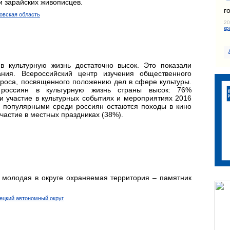
и зарайских живописцев.
г
ковская область
20
кр
в культурную жизнь достаточно высок. Это показали
ния. Всероссийский центр изучения общественного
роса, посвященного положению дел в сфере культуры.
и россиян в культурную жизнь страны высок: 76%
и участие в культурных событиях и мероприятиях 2016
е популярными среди россиян остаются походы в кино
частие в местных праздниках (38%).
 молодая в округе охраняемая территория – памятник
ецкий автономный округ