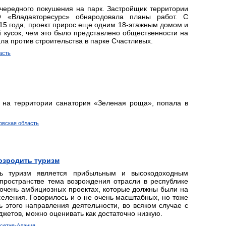
очередного покушения на парк. Застройщик территории
«Владавторесурс» обнародовала планы работ. С
15 года, проект прирос еще одним 18-этажным домом и
 кусок, чем это было представлено общественности на
ала против строительства в парке Счастливых.
асть
 на территории санатория «Зеленая роща», попала в
товская область
возродить туризм
нь туризм является прибыльным и высокодоходным
-пространстве тема возрождения отрасли в республике
 очень амбициозных проектах, которые должны были на
селения. Говорилось и о не очень масштабных, но тоже
 этого направления деятельности, во всяком случае с
джетов, можно оценивать как достаточно низкую.
Осетия-Алания