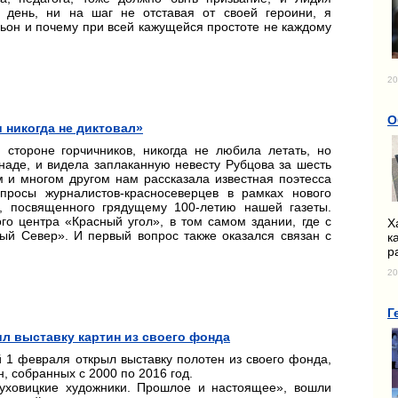
 день, ни на шаг не отставая от своей героини, я
льон и почему при всей кажущейся простоте не каждому
20
О
и никогда не диктовал»
 стороне горчичников, никогда не любила летать, но
наде, и видела заплаканную невесту Рубцова за шесть
м и многом другом нам рассказала известная поэтесса
просы журналистов-красносеверцев в рамках нового
», посвященного грядущему 100-летию нашей газеты.
го центра «Красный угол», в том самом здании, где с
Х
ый Север». И первый вопрос также оказался связан с
к
р
20
Г
л выставку картин из своего фонда
 1 февраля открыл выставку полотен из своего фонда,
, собранных с 2000 по 2016 год.
Луховицкие художники. Прошлое и настоящее», вошли