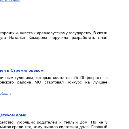
орских княжеств к древнерусскому государству. В связи
руга Наталья Комарова поручила разработать план
лен в Стремиловском
ничным гуляниям, которые состоятся 25-26 февраля, в
ховского района МО стартовал конкурс на лучшее
 область
детском доме
детство, любящих родителей и теплый дом. Но не у
чиков среди тех, кому выпала сиротская доля. Главный