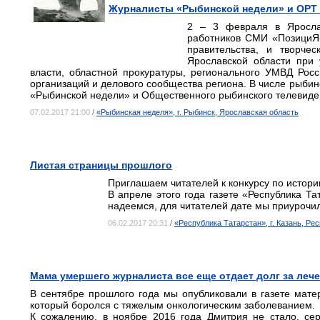
Журналисты «Рыбинской недели» и ОРТ 
2 – 3 февраля в Яросла
работников СМИ «ПозициЯ-
правительства, и творче
Ярославской области при 
власти, областной прокуратуры, регионального УМВД Рос
организаций и делового сообщества региона. В числе рыбин
«Рыбинской недели» и Общественного рыбинского телевиде
07.02.2017 21:00
/
«Рыбинская неделя», г. Рыбинск, Ярославская область
Листая страницы прошлого
Приглашаем читателей к конкурсу по истори
В апреле этого года газете «Республика Та
надеемся, для читателей дате мы приурочил
06.02.2017 20:31
/
«Республика Татарстан», г. Казань, Ре
Мама умершего журналиста все еще отдает долг за леч
В сентябре прошлого года мы опубликовали в газете мате
который боролся с тяжелым онкологическим заболеванием.
К сожалению, в ноябре 2016 года Дмитрия не стало, сер