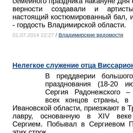
семейного праздника накануне Дня 
верности создавали и артисты
настоящий костюмированный бал, 
- гордость Владимирской области.
01.07.2014 22:27
/
Владимирские ведомости
Нелегкое служение отца Виссарио
В преддверии большог
празднования (18-20 ию
Сергия Радонежского 
всех концов страны, в
Ивановской области, приезжают в Т
лавру, основанную в XIV веке
Сергием. Побывал в Сергиевом П
этих строк