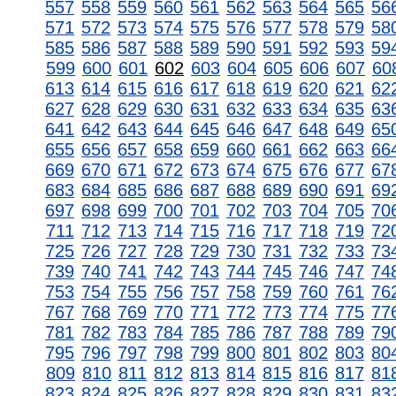
557
558
559
560
561
562
563
564
565
56
571
572
573
574
575
576
577
578
579
58
585
586
587
588
589
590
591
592
593
59
599
600
601
602
603
604
605
606
607
60
613
614
615
616
617
618
619
620
621
62
627
628
629
630
631
632
633
634
635
63
641
642
643
644
645
646
647
648
649
65
655
656
657
658
659
660
661
662
663
66
669
670
671
672
673
674
675
676
677
67
683
684
685
686
687
688
689
690
691
69
697
698
699
700
701
702
703
704
705
70
711
712
713
714
715
716
717
718
719
72
725
726
727
728
729
730
731
732
733
73
739
740
741
742
743
744
745
746
747
74
753
754
755
756
757
758
759
760
761
76
767
768
769
770
771
772
773
774
775
77
781
782
783
784
785
786
787
788
789
79
795
796
797
798
799
800
801
802
803
80
809
810
811
812
813
814
815
816
817
81
823
824
825
826
827
828
829
830
831
83