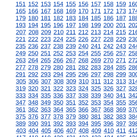
151
152
153
154
155
156
157
158
159
16
165
166
167
168
169
170
171
172
173
17
179
180
181
182
183
184
185
186
187
18
193
194
195
196
197
198
199
200
201
20
207
208
209
210
211
212
213
214
215
21
221
222
223
224
225
226
227
228
229
23
235
236
237
238
239
240
241
242
243
24
249
250
251
252
253
254
255
256
257
25
263
264
265
266
267
268
269
270
271
27
277
278
279
280
281
282
283
284
285
28
291
292
293
294
295
296
297
298
299
30
305
306
307
308
309
310
311
312
313
31
319
320
321
322
323
324
325
326
327
32
333
334
335
336
337
338
339
340
341
34
347
348
349
350
351
352
353
354
355
35
361
362
363
364
365
366
367
368
369
37
375
376
377
378
379
380
381
382
383
38
389
390
391
392
393
394
395
396
397
39
403
404
405
406
407
408
409
410
411
41