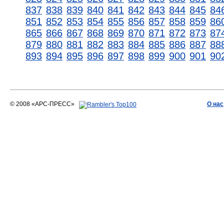
837
838
839
840
841
842
843
844
845
84
851
852
853
854
855
856
857
858
859
86
865
866
867
868
869
870
871
872
873
87
879
880
881
882
883
884
885
886
887
88
893
894
895
896
897
898
899
900
901
90
© 2008 «АРС-ПРЕСС»
О нас
АРС-ПРЕСС
О воде 