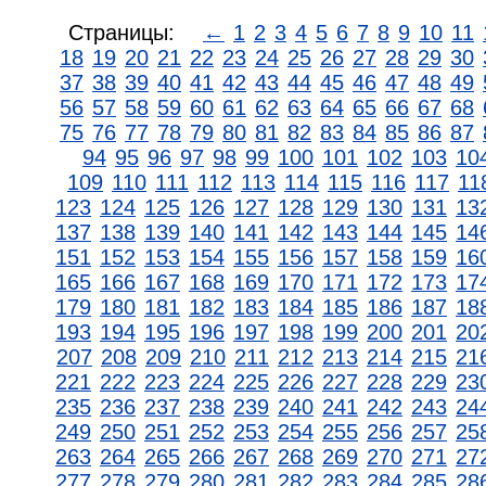
Страницы:
←
1
2
3
4
5
6
7
8
9
10
11
18
19
20
21
22
23
24
25
26
27
28
29
30
37
38
39
40
41
42
43
44
45
46
47
48
49
56
57
58
59
60
61
62
63
64
65
66
67
68
75
76
77
78
79
80
81
82
83
84
85
86
87
94
95
96
97
98
99
100
101
102
103
10
109
110
111
112
113
114
115
116
117
11
123
124
125
126
127
128
129
130
131
13
137
138
139
140
141
142
143
144
145
14
151
152
153
154
155
156
157
158
159
16
165
166
167
168
169
170
171
172
173
17
179
180
181
182
183
184
185
186
187
18
193
194
195
196
197
198
199
200
201
20
207
208
209
210
211
212
213
214
215
21
221
222
223
224
225
226
227
228
229
23
235
236
237
238
239
240
241
242
243
24
249
250
251
252
253
254
255
256
257
25
263
264
265
266
267
268
269
270
271
27
277
278
279
280
281
282
283
284
285
28