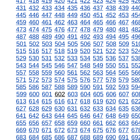
417
418
419
420
421
422
423
424
425
42
431
432
433
434
435
436
437
438
439
44
445
446
447
448
449
450
451
452
453
45
459
460
461
462
463
464
465
466
467
46
473
474
475
476
477
478
479
480
481
48
487
488
489
490
491
492
493
494
495
49
501
502
503
504
505
506
507
508
509
51
515
516
517
518
519
520
521
522
523
52
529
530
531
532
533
534
535
536
537
53
543
544
545
546
547
548
549
550
551
55
557
558
559
560
561
562
563
564
565
56
571
572
573
574
575
576
577
578
579
58
585
586
587
588
589
590
591
592
593
59
599
600
601
602
603
604
605
606
607
60
613
614
615
616
617
618
619
620
621
62
627
628
629
630
631
632
633
634
635
63
641
642
643
644
645
646
647
648
649
65
655
656
657
658
659
660
661
662
663
66
669
670
671
672
673
674
675
676
677
67
683
684
685
686
687
688
689
690
691
69