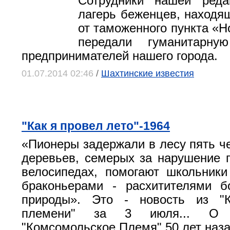
Сотрудники нашей реда
лагерь беженцев, находя
от таможенного пункта «Н
передали гуманитарн
предпринимателей нашего города.
01.07.2014 02:46
/
Шахтинские известия
"Как я провел лето"-1964
«Пионеры задержали в лесу пять че
деревьев, семерых за нарушение 
велосипедах, помогают школьник
браконьерами - расхитителями б
природы». Это - новость из "К
племени" за 3 июля... О
"Комсомольское Племя" 50 лет наза