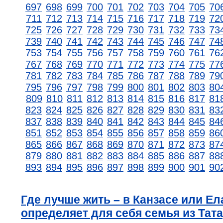
697
698
699
700
701
702
703
704
705
70
711
712
713
714
715
716
717
718
719
72
725
726
727
728
729
730
731
732
733
73
739
740
741
742
743
744
745
746
747
74
753
754
755
756
757
758
759
760
761
76
767
768
769
770
771
772
773
774
775
77
781
782
783
784
785
786
787
788
789
79
795
796
797
798
799
800
801
802
803
80
809
810
811
812
813
814
815
816
817
81
823
824
825
826
827
828
829
830
831
83
837
838
839
840
841
842
843
844
845
84
851
852
853
854
855
856
857
858
859
86
865
866
867
868
869
870
871
872
873
87
879
880
881
882
883
884
885
886
887
88
893
894
895
896
897
898
899
900
901
90
Где лучше жить – в Канзасе или Ел
определяет для себя семья из Тат