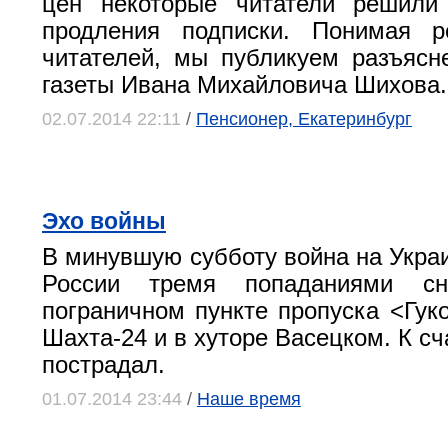
цен некоторые читатели решили 
продления подписки. Понимая 
читателей, мы публикуем разъясн
газеты Ивана Михайловича Шихова.
02.07.2014 22:11
/
Пенсионер, Екатеринбург
Эхо войны
В минувшую субботу война на Украи
России тремя попаданиями с
пограничном пункте пропуска <Гуко
Шахта-24 и в хуторе Васецком. К сч
пострадал.
01.07.2014 23:44
/
Наше время