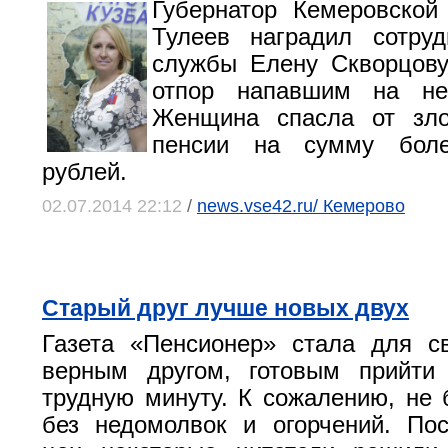
Губернатор Кемеровской
Тулеев наградил сотруд
службы Елену Скворцову
отпор напавшим на не
Женщина спасла от зл
пенсии на сумму бол
рублей.
02.07.2014 22:12
/
news.vse42.ru/ Кемерово
Старый друг лучше новых двух
Газета «Пенсионер» стала для с
верным другом, готовым прийт
трудную минуту. К сожалению, не
без недомолвок и огорчений. По