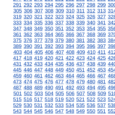
291
292
293
294
295
296
297
298
299
30
305
306
307
308
309
310
311
312
313
31
319
320
321
322
323
324
325
326
327
32
333
334
335
336
337
338
339
340
341
34
347
348
349
350
351
352
353
354
355
35
361
362
363
364
365
366
367
368
369
37
375
376
377
378
379
380
381
382
383
38
389
390
391
392
393
394
395
396
397
39
403
404
405
406
407
408
409
410
411
41
417
418
419
420
421
422
423
424
425
42
431
432
433
434
435
436
437
438
439
44
445
446
447
448
449
450
451
452
453
45
459
460
461
462
463
464
465
466
467
46
473
474
475
476
477
478
479
480
481
48
487
488
489
490
491
492
493
494
495
49
501
502
503
504
505
506
507
508
509
51
515
516
517
518
519
520
521
522
523
52
529
530
531
532
533
534
535
536
537
53
543
544
545
546
547
548
549
550
551
55