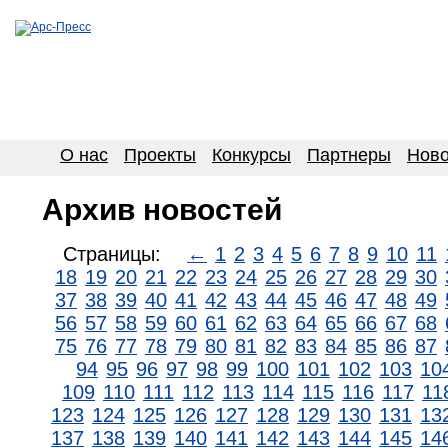
О нас
Проекты
Конкурсы
Партнеры
Ново
Архив новостей
Страницы:
←
1
2
3
4
5
6
7
8
9
10
11
18
19
20
21
22
23
24
25
26
27
28
29
30
37
38
39
40
41
42
43
44
45
46
47
48
49
56
57
58
59
60
61
62
63
64
65
66
67
68
75
76
77
78
79
80
81
82
83
84
85
86
87
94
95
96
97
98
99
100
101
102
103
10
109
110
111
112
113
114
115
116
117
11
123
124
125
126
127
128
129
130
131
13
137
138
139
140
141
142
143
144
145
14