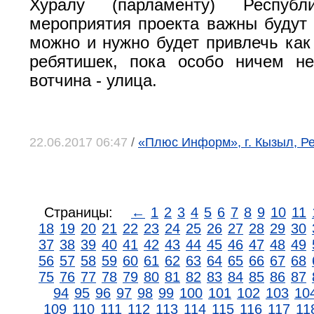
Хуралу (парламенту) Респуб
мероприятия проекта важны будут 
можно и нужно будет привлечь ка
ребятишек, пока особо ничем не
вотчина - улица.
22.06.2017 06:47
/
«Плюс Информ», г. Кызыл, Р
Страницы:
←
1
2
3
4
5
6
7
8
9
10
11
18
19
20
21
22
23
24
25
26
27
28
29
30
37
38
39
40
41
42
43
44
45
46
47
48
49
56
57
58
59
60
61
62
63
64
65
66
67
68
75
76
77
78
79
80
81
82
83
84
85
86
87
94
95
96
97
98
99
100
101
102
103
10
109
110
111
112
113
114
115
116
117
11