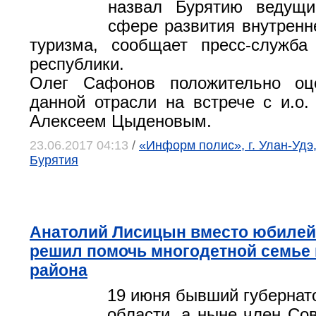
назвал Бурятию ведущ
сфере развития внутренне
туризма, сообщает пресс-служба
республики.
Олег Сафонов положительно оц
данной отрасли на встрече с и.о.
Алексеем Цыденовым.
23.06.2017 04:13
/
«Информ полис», г. Улан-Удэ
Бурятия
Анатолий Лисицын вместо юбилей
решил помочь многодетной семье 
района
19 июня бывший губернат
области, а ныне член Со