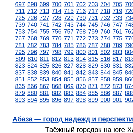
697
698
699
700
701
702
703
704
705
70
711
712
713
714
715
716
717
718
719
72
725
726
727
728
729
730
731
732
733
73
739
740
741
742
743
744
745
746
747
74
753
754
755
756
757
758
759
760
761
76
767
768
769
770
771
772
773
774
775
77
781
782
783
784
785
786
787
788
789
79
795
796
797
798
799
800
801
802
803
80
809
810
811
812
813
814
815
816
817
81
823
824
825
826
827
828
829
830
831
83
837
838
839
840
841
842
843
844
845
84
851
852
853
854
855
856
857
858
859
86
865
866
867
868
869
870
871
872
873
87
879
880
881
882
883
884
885
886
887
88
893
894
895
896
897
898
899
900
901
90
Абаза — город надежд и перспект
Таёжный городок на юге Х