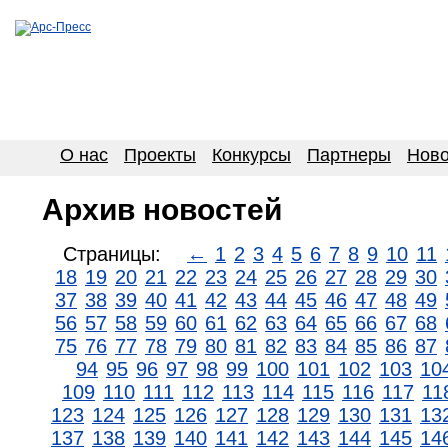
О нас
Проекты
Конкурсы
Партнеры
Ново
Архив новостей
Страницы:
←
1
2
3
4
5
6
7
8
9
10
11
18
19
20
21
22
23
24
25
26
27
28
29
30
37
38
39
40
41
42
43
44
45
46
47
48
49
56
57
58
59
60
61
62
63
64
65
66
67
68
75
76
77
78
79
80
81
82
83
84
85
86
87
94
95
96
97
98
99
100
101
102
103
10
109
110
111
112
113
114
115
116
117
11
123
124
125
126
127
128
129
130
131
13
137
138
139
140
141
142
143
144
145
14