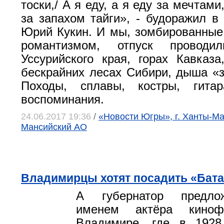
тоски,/ А я еду, а я еду за мечтами
за запахом тайги», - будоражил в
Юрий Кукин. И мы, зомбированные
романтизмом, отпуск провод
Уссурийского края, горах Кавказа
бескрайних лесах Сибири, дыша «з
Походы, сплавы, костры, гита
воспоминания.
24.06.2017 19:36
/
«Новости Югры», г. Ханты-Ма
Мансийский АО
Владимирцы хотят посадить «Бата
А губернатор предло
именем актёра киноф
Владимире, где в 1928