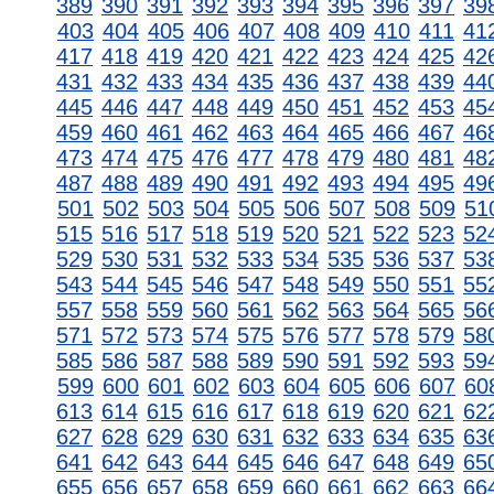
389
390
391
392
393
394
395
396
397
39
403
404
405
406
407
408
409
410
411
41
417
418
419
420
421
422
423
424
425
42
431
432
433
434
435
436
437
438
439
44
445
446
447
448
449
450
451
452
453
45
459
460
461
462
463
464
465
466
467
46
473
474
475
476
477
478
479
480
481
48
487
488
489
490
491
492
493
494
495
49
501
502
503
504
505
506
507
508
509
51
515
516
517
518
519
520
521
522
523
52
529
530
531
532
533
534
535
536
537
53
543
544
545
546
547
548
549
550
551
55
557
558
559
560
561
562
563
564
565
56
571
572
573
574
575
576
577
578
579
58
585
586
587
588
589
590
591
592
593
59
599
600
601
602
603
604
605
606
607
60
613
614
615
616
617
618
619
620
621
62
627
628
629
630
631
632
633
634
635
63
641
642
643
644
645
646
647
648
649
65
655
656
657
658
659
660
661
662
663
66