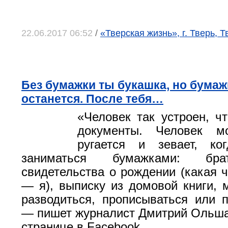
22.06.2017 06:52
/
«Тверская жизнь», г. Тверь, 
Без бумажки ты букашка, но бумаж
останется. После тебя…
«Человек так устроен, ч
документы. Человек м
ругается и зевает, к
заниматься бумажками: бра
свидетельства о рождении (какая ч
— я), выписку из домовой книги, м
разводиться, прописываться или п
— пишет журналист Дмитрий Ольша
странице в Facebook.