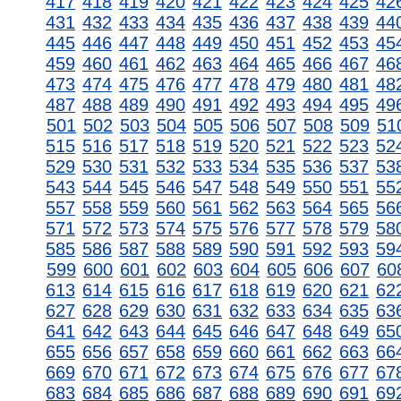
417
418
419
420
421
422
423
424
425
42
431
432
433
434
435
436
437
438
439
44
445
446
447
448
449
450
451
452
453
45
459
460
461
462
463
464
465
466
467
46
473
474
475
476
477
478
479
480
481
48
487
488
489
490
491
492
493
494
495
49
501
502
503
504
505
506
507
508
509
51
515
516
517
518
519
520
521
522
523
52
529
530
531
532
533
534
535
536
537
53
543
544
545
546
547
548
549
550
551
55
557
558
559
560
561
562
563
564
565
56
571
572
573
574
575
576
577
578
579
58
585
586
587
588
589
590
591
592
593
59
599
600
601
602
603
604
605
606
607
60
613
614
615
616
617
618
619
620
621
62
627
628
629
630
631
632
633
634
635
63
641
642
643
644
645
646
647
648
649
65
655
656
657
658
659
660
661
662
663
66
669
670
671
672
673
674
675
676
677
67
683
684
685
686
687
688
689
690
691
69