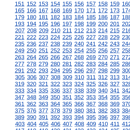
151
152
153
154
155
156
157
158
159
16
165
166
167
168
169
170
171
172
173
17
179
180
181
182
183
184
185
186
187
18
193
194
195
196
197
198
199
200
201
20
207
208
209
210
211
212
213
214
215
21
221
222
223
224
225
226
227
228
229
23
235
236
237
238
239
240
241
242
243
24
249
250
251
252
253
254
255
256
257
25
263
264
265
266
267
268
269
270
271
27
277
278
279
280
281
282
283
284
285
28
291
292
293
294
295
296
297
298
299
30
305
306
307
308
309
310
311
312
313
31
319
320
321
322
323
324
325
326
327
32
333
334
335
336
337
338
339
340
341
34
347
348
349
350
351
352
353
354
355
35
361
362
363
364
365
366
367
368
369
37
375
376
377
378
379
380
381
382
383
38
389
390
391
392
393
394
395
396
397
39
403
404
405
406
407
408
409
410
411
41