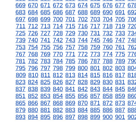
669
670
671
672
673
674
675
676
677
67
683
684
685
686
687
688
689
690
691
69
697
698
699
700
701
702
703
704
705
70
711
712
713
714
715
716
717
718
719
72
725
726
727
728
729
730
731
732
733
73
739
740
741
742
743
744
745
746
747
74
753
754
755
756
757
758
759
760
761
76
767
768
769
770
771
772
773
774
775
77
781
782
783
784
785
786
787
788
789
79
795
796
797
798
799
800
801
802
803
80
809
810
811
812
813
814
815
816
817
81
823
824
825
826
827
828
829
830
831
83
837
838
839
840
841
842
843
844
845
84
851
852
853
854
855
856
857
858
859
86
865
866
867
868
869
870
871
872
873
87
879
880
881
882
883
884
885
886
887
88
893
894
895
896
897
898
899
900
901
90