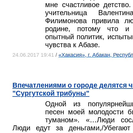
мне счастливое детство
учительница Валентин
Филимонова привила л
родине, потому что и
опытный политик, испыты
чувства к Абазе.
24.06.2017 19:41
/
«Хакасия», г. Абакан, Респуб
Впечатлениями о городе делятся 
"Сургутской трибуны"
Одной из популярнейш
песен моей молодости б
туманом». «…Люди сос
Люди едут за деньгами,/Убегают