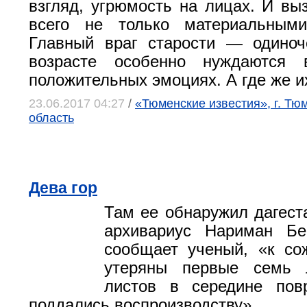
взгляд, угрюмость на лицах. И вы
всего не только материальными
Главный враг старости — одиноч
возрасте особенно нуждаются
положительных эмоциях. А где же и
23.06.2017 04:27
/
«Тюменские известия», г. Тю
область
Дева гор
Там ее обнаружил дагеста
архивариус Нариман Бе
сообщает ученый, «к со
утеряны первые семь 
листов в середине по
поддались воспроизводству».