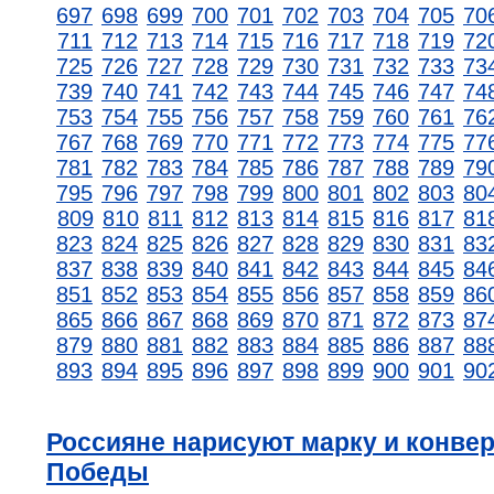
697
698
699
700
701
702
703
704
705
70
711
712
713
714
715
716
717
718
719
72
725
726
727
728
729
730
731
732
733
73
739
740
741
742
743
744
745
746
747
74
753
754
755
756
757
758
759
760
761
76
767
768
769
770
771
772
773
774
775
77
781
782
783
784
785
786
787
788
789
79
795
796
797
798
799
800
801
802
803
80
809
810
811
812
813
814
815
816
817
81
823
824
825
826
827
828
829
830
831
83
837
838
839
840
841
842
843
844
845
84
851
852
853
854
855
856
857
858
859
86
865
866
867
868
869
870
871
872
873
87
879
880
881
882
883
884
885
886
887
88
893
894
895
896
897
898
899
900
901
90
Россияне нарисуют марку и конвер
Победы