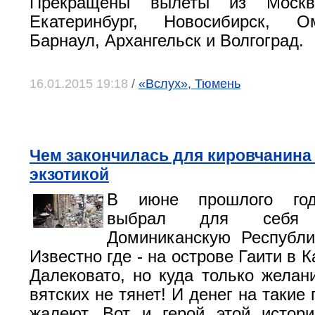
Прекращены вылеты из Москв
Екатеринбург, Новосибирск, О
Барнаул, Архангельск и Волгоград.
16.01.2015 19:18
/
«Вслух», Тюмень
Чем закончилась для кировчанина 
экзотикой
В июне прошлого год
выбрал для себя
Доминиканскую Республи
Известно где - на острове Гаити в 
Далековато, но куда только желан
вятских не тянет! И денег на такие
жалеют. Вот и герой этой истор