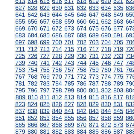
613
614
615
616
617
618
619
620
621
62
627
628
629
630
631
632
633
634
635
63
641
642
643
644
645
646
647
648
649
65
655
656
657
658
659
660
661
662
663
66
669
670
671
672
673
674
675
676
677
67
683
684
685
686
687
688
689
690
691
69
697
698
699
700
701
702
703
704
705
70
711
712
713
714
715
716
717
718
719
72
725
726
727
728
729
730
731
732
733
73
739
740
741
742
743
744
745
746
747
74
753
754
755
756
757
758
759
760
761
76
767
768
769
770
771
772
773
774
775
77
781
782
783
784
785
786
787
788
789
79
795
796
797
798
799
800
801
802
803
80
809
810
811
812
813
814
815
816
817
81
823
824
825
826
827
828
829
830
831
83
837
838
839
840
841
842
843
844
845
84
851
852
853
854
855
856
857
858
859
86
865
866
867
868
869
870
871
872
873
87
879
880
881
882
883
884
885
886
887
88