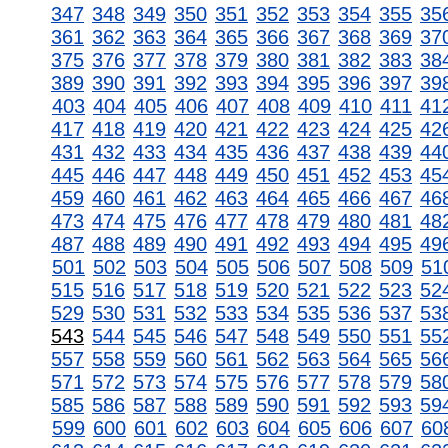
347
348
349
350
351
352
353
354
355
35
361
362
363
364
365
366
367
368
369
37
375
376
377
378
379
380
381
382
383
38
389
390
391
392
393
394
395
396
397
39
403
404
405
406
407
408
409
410
411
41
417
418
419
420
421
422
423
424
425
42
431
432
433
434
435
436
437
438
439
44
445
446
447
448
449
450
451
452
453
45
459
460
461
462
463
464
465
466
467
46
473
474
475
476
477
478
479
480
481
48
487
488
489
490
491
492
493
494
495
49
501
502
503
504
505
506
507
508
509
51
515
516
517
518
519
520
521
522
523
52
529
530
531
532
533
534
535
536
537
53
543
544
545
546
547
548
549
550
551
55
557
558
559
560
561
562
563
564
565
56
571
572
573
574
575
576
577
578
579
58
585
586
587
588
589
590
591
592
593
59
599
600
601
602
603
604
605
606
607
60