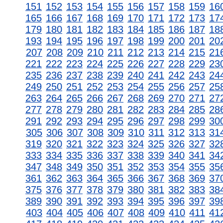
151
152
153
154
155
156
157
158
159
16
165
166
167
168
169
170
171
172
173
17
179
180
181
182
183
184
185
186
187
18
193
194
195
196
197
198
199
200
201
20
207
208
209
210
211
212
213
214
215
21
221
222
223
224
225
226
227
228
229
23
235
236
237
238
239
240
241
242
243
24
249
250
251
252
253
254
255
256
257
25
263
264
265
266
267
268
269
270
271
27
277
278
279
280
281
282
283
284
285
28
291
292
293
294
295
296
297
298
299
30
305
306
307
308
309
310
311
312
313
31
319
320
321
322
323
324
325
326
327
32
333
334
335
336
337
338
339
340
341
34
347
348
349
350
351
352
353
354
355
35
361
362
363
364
365
366
367
368
369
37
375
376
377
378
379
380
381
382
383
38
389
390
391
392
393
394
395
396
397
39
403
404
405
406
407
408
409
410
411
41