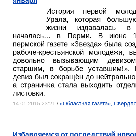
января
История первой молод
Урала, которая большу
жизни издавалась в 
началась... в Перми. В июне 
пермской газете «Звезда» была соз
рабоче-крестьянской молодёжи, 
довольно вызывающим девизо
старшим, в борьбе уставшим!». 
девиз был сокращён до нейтральног
а страничка стала выходить отдел
листовки.
14.01.2015 23:21
/
«Областная газета», Свердло
Избавляемся от последствий ново