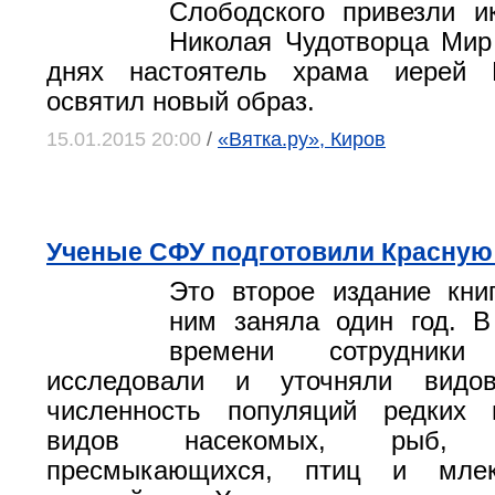
Слободского привезли и
Николая Чудотворца Мир
днях настоятель храма иерей 
освятил новый образ.
15.01.2015 20:00
/
«Вятка.ру», Киров
Ученые СФУ подготовили Красную 
Это второе издание кни
ним заняла один год. В
времени сотрудники 
исследовали и уточняли видо
численность популяций редких
видов насекомых, рыб, з
пресмыкающихся, птиц и мле