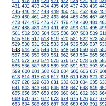
417
418
419
420
421
422
423
424
425
42
431
432
433
434
435
436
437
438
439
44
445
446
447
448
449
450
451
452
453
45
459
460
461
462
463
464
465
466
467
46
473
474
475
476
477
478
479
480
481
48
487
488
489
490
491
492
493
494
495
49
501
502
503
504
505
506
507
508
509
51
515
516
517
518
519
520
521
522
523
52
529
530
531
532
533
534
535
536
537
53
543
544
545
546
547
548
549
550
551
55
557
558
559
560
561
562
563
564
565
56
571
572
573
574
575
576
577
578
579
58
585
586
587
588
589
590
591
592
593
59
599
600
601
602
603
604
605
606
607
60
613
614
615
616
617
618
619
620
621
62
627
628
629
630
631
632
633
634
635
63
641
642
643
644
645
646
647
648
649
65
655
656
657
658
659
660
661
662
663
66
669
670
671
672
673
674
675
676
677
67
683
684
685
686
687
688
689
690
691
69