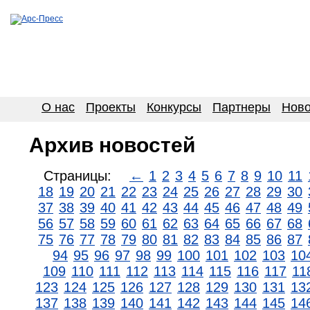
О нас
Проекты
Конкурсы
Партнеры
Ново
Архив новостей
Страницы:
←
1
2
3
4
5
6
7
8
9
10
11
18
19
20
21
22
23
24
25
26
27
28
29
30
37
38
39
40
41
42
43
44
45
46
47
48
49
56
57
58
59
60
61
62
63
64
65
66
67
68
75
76
77
78
79
80
81
82
83
84
85
86
87
94
95
96
97
98
99
100
101
102
103
10
109
110
111
112
113
114
115
116
117
11
123
124
125
126
127
128
129
130
131
13
137
138
139
140
141
142
143
144
145
14