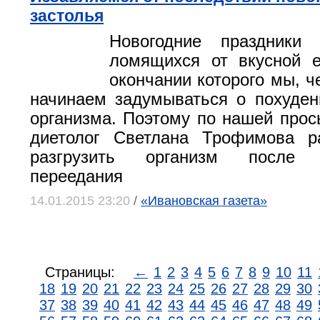
застолья
Новогодние праздники
ломящихся от вкусной е
окончании которого мы, че
начинаем задумываться о похуде
организма. Поэтому по нашей прос
диетолог Светлана Трофимова ра
разгрузить организм после м
переедания
14.01.2015 23:20
/
«Ивановская газета»
Страницы:
←
1
2
3
4
5
6
7
8
9
10
11
18
19
20
21
22
23
24
25
26
27
28
29
30
37
38
39
40
41
42
43
44
45
46
47
48
49