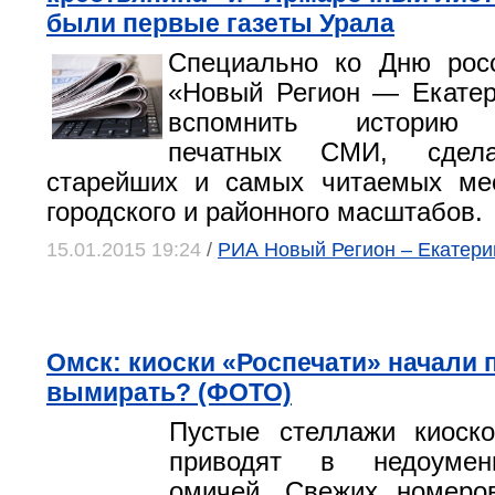
были первые газеты Урала
Специально ко Дню росс
«Новый Регион — Екатер
вспомнить историю с
печатных СМИ, сдела
старейших и самых читаемых ме
городского и районного масштабов.
15.01.2015 19:24
/
РИА Новый Регион – Екатери
Омск: киоски «Роспечати» начали 
вымирать? (ФОТО)
Пустые стеллажи киоско
приводят в недоуме
омичей. Свежих номеров