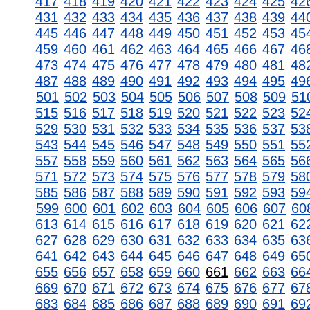
417
418
419
420
421
422
423
424
425
42
431
432
433
434
435
436
437
438
439
44
445
446
447
448
449
450
451
452
453
45
459
460
461
462
463
464
465
466
467
46
473
474
475
476
477
478
479
480
481
48
487
488
489
490
491
492
493
494
495
49
501
502
503
504
505
506
507
508
509
51
515
516
517
518
519
520
521
522
523
52
529
530
531
532
533
534
535
536
537
53
543
544
545
546
547
548
549
550
551
55
557
558
559
560
561
562
563
564
565
56
571
572
573
574
575
576
577
578
579
58
585
586
587
588
589
590
591
592
593
59
599
600
601
602
603
604
605
606
607
60
613
614
615
616
617
618
619
620
621
62
627
628
629
630
631
632
633
634
635
63
641
642
643
644
645
646
647
648
649
65
655
656
657
658
659
660
661
662
663
66
669
670
671
672
673
674
675
676
677
67
683
684
685
686
687
688
689
690
691
69