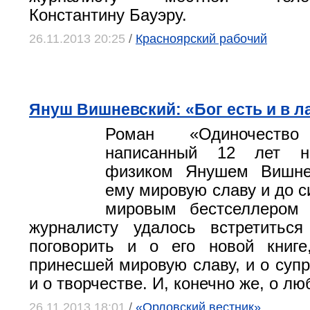
Константину Бауэру.
26.11.2013 20:25
/
Красноярский рабочий
Януш Вишневский: «Бог есть и в л
Роман «Одиночеств
написанный 12 лет н
физиком Янушем Вишне
ему мировую славу и до с
мировым бестселлеро
журналисту удалось встретить
поговорить и о его новой книге
принесшей мировую славу, и о супр
и о творчестве. И, конечно же, о л
26.11.2013 18:01
/
«Орловский вестник»