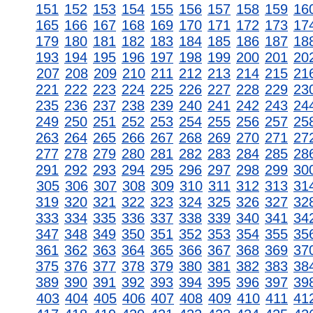
151
152
153
154
155
156
157
158
159
16
165
166
167
168
169
170
171
172
173
17
179
180
181
182
183
184
185
186
187
18
193
194
195
196
197
198
199
200
201
20
207
208
209
210
211
212
213
214
215
21
221
222
223
224
225
226
227
228
229
23
235
236
237
238
239
240
241
242
243
24
249
250
251
252
253
254
255
256
257
25
263
264
265
266
267
268
269
270
271
27
277
278
279
280
281
282
283
284
285
28
291
292
293
294
295
296
297
298
299
30
305
306
307
308
309
310
311
312
313
31
319
320
321
322
323
324
325
326
327
32
333
334
335
336
337
338
339
340
341
34
347
348
349
350
351
352
353
354
355
35
361
362
363
364
365
366
367
368
369
37
375
376
377
378
379
380
381
382
383
38
389
390
391
392
393
394
395
396
397
39
403
404
405
406
407
408
409
410
411
41