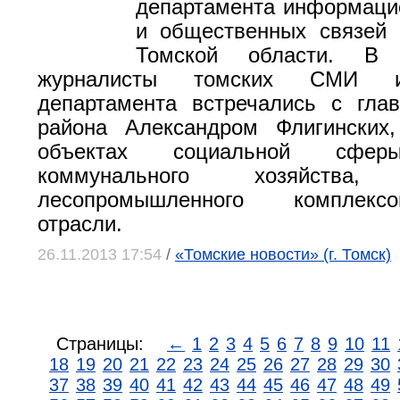
департамента информаци
и общественных связей 
Томской области. В 
журналисты томских СМИ и
департамента встречались с гла
района Александром Флигинских
объектах социальной сфер
коммунального хозяйств
лесопромышленного комплекс
отрасли.
26.11.2013 17:54
/
«Томские новости» (г. Томск)
Страницы:
←
1
2
3
4
5
6
7
8
9
10
11
18
19
20
21
22
23
24
25
26
27
28
29
30
37
38
39
40
41
42
43
44
45
46
47
48
49