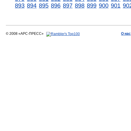
893
894
895
896
897
898
899
900
901
90
© 2008 «АРС-ПРЕСС»
О нас
АРС-ПРЕСС
О воде 