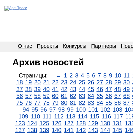
О нас
Проекты
Конкурсы
Партнеры
Ново
Архив новостей
Страницы:
←
1
2
3
4
5
6
7
8
9
10
11
18
19
20
21
22
23
24
25
26
27
28
29
30
37
38
39
40
41
42
43
44
45
46
47
48
49
56
57
58
59
60
61
62
63
64
65
66
67
68
75
76
77
78
79
80
81
82
83
84
85
86
87
94
95
96
97
98
99
100
101
102
103
10
109
110
111
112
113
114
115
116
117
11
123
124
125
126
127
128
129
130
131
13
137
138
139
140
141
142
143
144
145
14