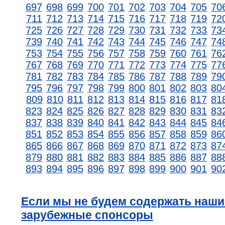
697
698
699
700
701
702
703
704
705
70
711
712
713
714
715
716
717
718
719
72
725
726
727
728
729
730
731
732
733
73
739
740
741
742
743
744
745
746
747
74
753
754
755
756
757
758
759
760
761
76
767
768
769
770
771
772
773
774
775
77
781
782
783
784
785
786
787
788
789
79
795
796
797
798
799
800
801
802
803
80
809
810
811
812
813
814
815
816
817
81
823
824
825
826
827
828
829
830
831
83
837
838
839
840
841
842
843
844
845
84
851
852
853
854
855
856
857
858
859
86
865
866
867
868
869
870
871
872
873
87
879
880
881
882
883
884
885
886
887
88
893
894
895
896
897
898
899
900
901
90
Если мы не будем содержать наши
зарубежные спонсоры