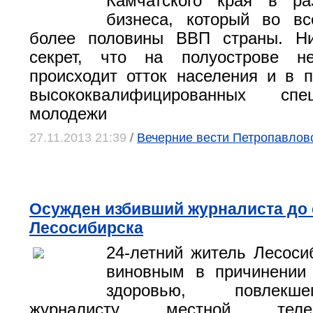
Камчатского края в ра
бизнеса, который во в
более половины ВВП страны. Н
секрет, что на полуострове н
происходит отток населения и в 
высококвалифицированных сп
молодежи
27.11.2013 21:39
/
Вечерние вести Петропавлов
Осужден избивший журналиста до 
Лесосибирска
24-летний житель Лесоси
виновным в причинении 
здоровью, повлекш
журналисту местной телера