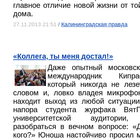
главное отличие новой жизни от то
дома.
27.11.2013 21:51
/
Калининградская правда
«Коллега, ты меня достал!»
Даже опытный московск
международник Кипр
который никогда не лез
словом и, ловко владея микрофо
находит выход из любой ситуаци
напора студента журфака Вят
университетской аудитории,
разобраться в вечном вопросе: «
кого?» Юноша настойчиво просил м