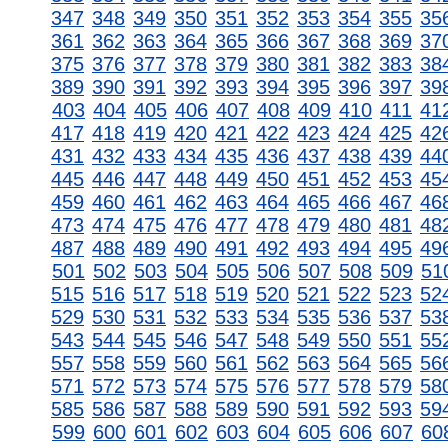
347
348
349
350
351
352
353
354
355
35
361
362
363
364
365
366
367
368
369
37
375
376
377
378
379
380
381
382
383
38
389
390
391
392
393
394
395
396
397
39
403
404
405
406
407
408
409
410
411
41
417
418
419
420
421
422
423
424
425
42
431
432
433
434
435
436
437
438
439
44
445
446
447
448
449
450
451
452
453
45
459
460
461
462
463
464
465
466
467
46
473
474
475
476
477
478
479
480
481
48
487
488
489
490
491
492
493
494
495
49
501
502
503
504
505
506
507
508
509
51
515
516
517
518
519
520
521
522
523
52
529
530
531
532
533
534
535
536
537
53
543
544
545
546
547
548
549
550
551
55
557
558
559
560
561
562
563
564
565
56
571
572
573
574
575
576
577
578
579
58
585
586
587
588
589
590
591
592
593
59
599
600
601
602
603
604
605
606
607
60