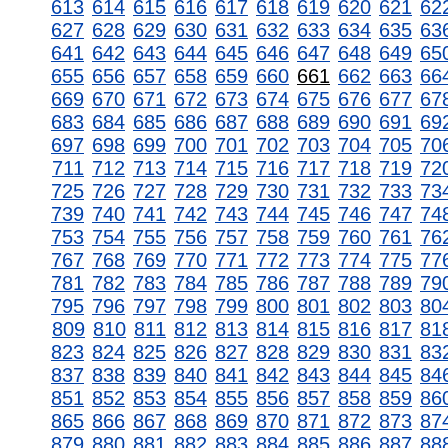
613
614
615
616
617
618
619
620
621
62
627
628
629
630
631
632
633
634
635
63
641
642
643
644
645
646
647
648
649
65
655
656
657
658
659
660
661
662
663
66
669
670
671
672
673
674
675
676
677
67
683
684
685
686
687
688
689
690
691
69
697
698
699
700
701
702
703
704
705
70
711
712
713
714
715
716
717
718
719
72
725
726
727
728
729
730
731
732
733
73
739
740
741
742
743
744
745
746
747
74
753
754
755
756
757
758
759
760
761
76
767
768
769
770
771
772
773
774
775
77
781
782
783
784
785
786
787
788
789
79
795
796
797
798
799
800
801
802
803
80
809
810
811
812
813
814
815
816
817
81
823
824
825
826
827
828
829
830
831
83
837
838
839
840
841
842
843
844
845
84
851
852
853
854
855
856
857
858
859
86
865
866
867
868
869
870
871
872
873
87
879
880
881
882
883
884
885
886
887
88