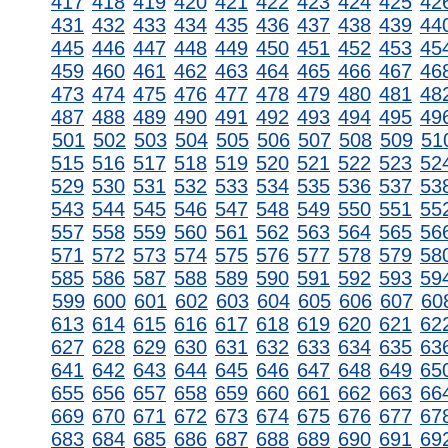
417
418
419
420
421
422
423
424
425
42
431
432
433
434
435
436
437
438
439
44
445
446
447
448
449
450
451
452
453
45
459
460
461
462
463
464
465
466
467
46
473
474
475
476
477
478
479
480
481
48
487
488
489
490
491
492
493
494
495
49
501
502
503
504
505
506
507
508
509
51
515
516
517
518
519
520
521
522
523
52
529
530
531
532
533
534
535
536
537
53
543
544
545
546
547
548
549
550
551
55
557
558
559
560
561
562
563
564
565
56
571
572
573
574
575
576
577
578
579
58
585
586
587
588
589
590
591
592
593
59
599
600
601
602
603
604
605
606
607
60
613
614
615
616
617
618
619
620
621
62
627
628
629
630
631
632
633
634
635
63
641
642
643
644
645
646
647
648
649
65
655
656
657
658
659
660
661
662
663
66
669
670
671
672
673
674
675
676
677
67
683
684
685
686
687
688
689
690
691
69