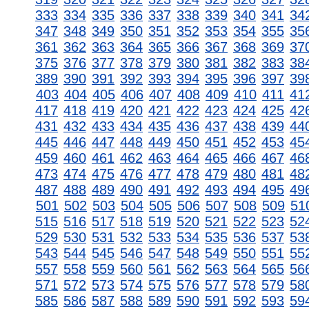
333
334
335
336
337
338
339
340
341
34
347
348
349
350
351
352
353
354
355
35
361
362
363
364
365
366
367
368
369
37
375
376
377
378
379
380
381
382
383
38
389
390
391
392
393
394
395
396
397
39
403
404
405
406
407
408
409
410
411
41
417
418
419
420
421
422
423
424
425
42
431
432
433
434
435
436
437
438
439
44
445
446
447
448
449
450
451
452
453
45
459
460
461
462
463
464
465
466
467
46
473
474
475
476
477
478
479
480
481
48
487
488
489
490
491
492
493
494
495
49
501
502
503
504
505
506
507
508
509
51
515
516
517
518
519
520
521
522
523
52
529
530
531
532
533
534
535
536
537
53
543
544
545
546
547
548
549
550
551
55
557
558
559
560
561
562
563
564
565
56
571
572
573
574
575
576
577
578
579
58
585
586
587
588
589
590
591
592
593
59