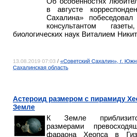
Об особенностях любите
в августе корреспонден
Сахалина» побеседовал
консультантом газеты
биологических наук Виталием Ники
13.08.2019 07:03
/
«Советский Сахалин», г. Южн
Сахалинская область
Астероид размером с пирамиду Хео
Земле
К Земле приблизитс
размерами превосходя
фараона Хеопса в Гиз