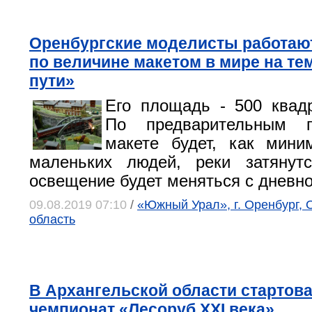
Оренбургские моделисты работают
по величине макетом в мире на т
пути»
Его площадь - 500 квад
По предварительным п
макете будет, как мини
маленьких людей, реки затянут
освещение будет меняться с дневно
09.08.2019 07:10
/
«Южный Урал», г. Оренбург, 
область
В Архангельской области стартов
чемпионат «Лесоруб XXI века»