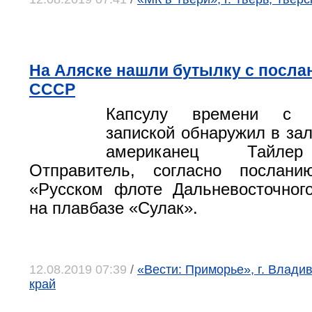
На Аляске нашли бутылку с посла
СССР
Капсулу времени с р
запиской обнаружил в з
американец Тайле
Отправитель, согласно послан
«Русском флоте Дальневосточног
на плавбазе «Сулак».
12.08.2019 07:39
/
«Вести: Приморье», г. Влади
край