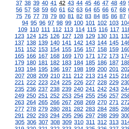
37
38
39
40
41
42
43
44
45
46
47
48
49
56
57
58
59
60
61
62
63
64
65
66
67
68
75
76
77
78
79
80
81
82
83
84
85
86
87
94
95
96
97
98
99
100
101
102
103
10
109
110
111
112
113
114
115
116
117
11
123
124
125
126
127
128
129
130
131
13
137
138
139
140
141
142
143
144
145
14
151
152
153
154
155
156
157
158
159
16
165
166
167
168
169
170
171
172
173
17
179
180
181
182
183
184
185
186
187
18
193
194
195
196
197
198
199
200
201
20
207
208
209
210
211
212
213
214
215
21
221
222
223
224
225
226
227
228
229
23
235
236
237
238
239
240
241
242
243
24
249
250
251
252
253
254
255
256
257
25
263
264
265
266
267
268
269
270
271
27
277
278
279
280
281
282
283
284
285
28
291
292
293
294
295
296
297
298
299
30
305
306
307
308
309
310
311
312
313
31
319
320
321
322
323
324
325
326
327
32