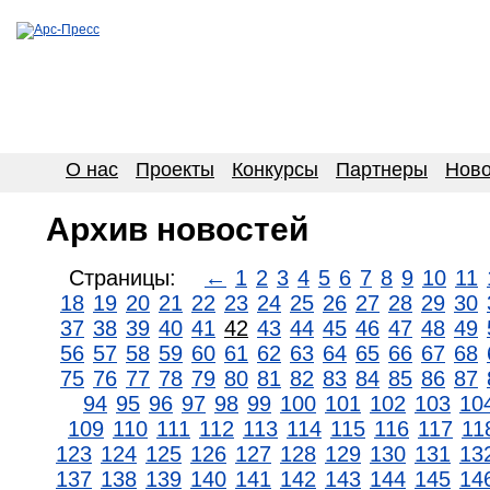
О нас
Проекты
Конкурсы
Партнеры
Ново
Архив новостей
Страницы:
←
1
2
3
4
5
6
7
8
9
10
11
18
19
20
21
22
23
24
25
26
27
28
29
30
37
38
39
40
41
42
43
44
45
46
47
48
49
56
57
58
59
60
61
62
63
64
65
66
67
68
75
76
77
78
79
80
81
82
83
84
85
86
87
94
95
96
97
98
99
100
101
102
103
10
109
110
111
112
113
114
115
116
117
11
123
124
125
126
127
128
129
130
131
13
137
138
139
140
141
142
143
144
145
14