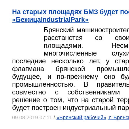
На старых площадях БМЗ будет по
«БежицаIndustrialPark»
Брянский машиностроите
расстанется со сво
площадями. Не
многочисленные слух
последние несколько лет, у ста
флагмана брянской промышле
будущее, и по-прежнему оно бу
промышленностью. В правитель
совместно с собственниками
решение о том, что на старой тер
будет построен индустриальный па
09.08.2019 07:11
/
«Брянский рабочий», г. Брянс