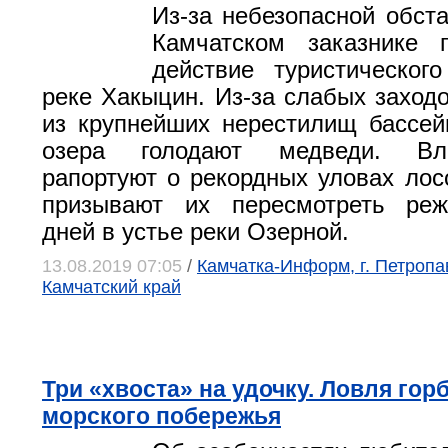
Из-за небезопасной обст
Камчатском заказнике п
действие туристическог
реке Хакыцин. Из-за слабых заходо
из крупнейших нерестилищ бассей
озера голодают медведи. Вл
рапортуют о рекордных уловах лосо
призывают их пересмотреть ре
дней в устье реки Озерной.
13.08.2019 07:05
/
Камчатка-Информ, г. Петропа
Камчатский край
Три «хвоста» на удочку. Ловля гор
морского побережья