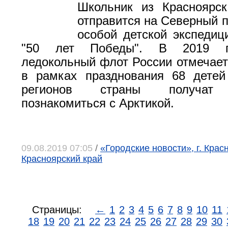
Школьник из Красноярс
отправится на Северный п
особой детской экспедиц
"50 лет Победы". В 2019 г
ледокольный флот России отмечает 
в рамках празднования 68 детей
регионов страны получат 
познакомиться с Арктикой.
09.08.2019 07:05
/
«Городские новости», г. Крас
Красноярский край
Страницы:
←
1
2
3
4
5
6
7
8
9
10
11
18
19
20
21
22
23
24
25
26
27
28
29
30