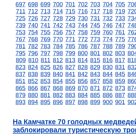
697
698
699
700
701
702
703
704
705
70
711
712
713
714
715
716
717
718
719
72
725
726
727
728
729
730
731
732
733
73
739
740
741
742
743
744
745
746
747
74
753
754
755
756
757
758
759
760
761
76
767
768
769
770
771
772
773
774
775
77
781
782
783
784
785
786
787
788
789
79
795
796
797
798
799
800
801
802
803
80
809
810
811
812
813
814
815
816
817
81
823
824
825
826
827
828
829
830
831
83
837
838
839
840
841
842
843
844
845
84
851
852
853
854
855
856
857
858
859
86
865
866
867
868
869
870
871
872
873
87
879
880
881
882
883
884
885
886
887
88
893
894
895
896
897
898
899
900
901
90
На Камчатке 70 голодных медведе
заблокировали туристическую тро