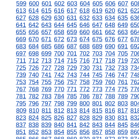
599
600
601
602
603
604
605
606
607
60
613
614
615
616
617
618
619
620
621
62
627
628
629
630
631
632
633
634
635
63
641
642
643
644
645
646
647
648
649
65
655
656
657
658
659
660
661
662
663
66
669
670
671
672
673
674
675
676
677
67
683
684
685
686
687
688
689
690
691
69
697
698
699
700
701
702
703
704
705
70
711
712
713
714
715
716
717
718
719
72
725
726
727
728
729
730
731
732
733
73
739
740
741
742
743
744
745
746
747
74
753
754
755
756
757
758
759
760
761
76
767
768
769
770
771
772
773
774
775
77
781
782
783
784
785
786
787
788
789
79
795
796
797
798
799
800
801
802
803
80
809
810
811
812
813
814
815
816
817
81
823
824
825
826
827
828
829
830
831
83
837
838
839
840
841
842
843
844
845
84
851
852
853
854
855
856
857
858
859
86