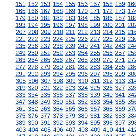
151
152
153
154
155
156
157
158
159
16
165
166
167
168
169
170
171
172
173
17
179
180
181
182
183
184
185
186
187
18
193
194
195
196
197
198
199
200
201
20
207
208
209
210
211
212
213
214
215
21
221
222
223
224
225
226
227
228
229
23
235
236
237
238
239
240
241
242
243
24
249
250
251
252
253
254
255
256
257
25
263
264
265
266
267
268
269
270
271
27
277
278
279
280
281
282
283
284
285
28
291
292
293
294
295
296
297
298
299
30
305
306
307
308
309
310
311
312
313
31
319
320
321
322
323
324
325
326
327
32
333
334
335
336
337
338
339
340
341
34
347
348
349
350
351
352
353
354
355
35
361
362
363
364
365
366
367
368
369
37
375
376
377
378
379
380
381
382
383
38
389
390
391
392
393
394
395
396
397
39
403
404
405
406
407
408
409
410
411
41