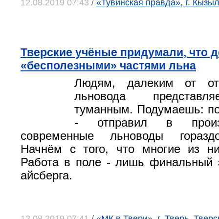
12.08.2019 07:43
/
«Тувинская правда», г. Кызы
Тверские учёные придумали, что д
«бесполезными» частями льна
Людям, далеким от от
льновода представля
туманным. Подумаешь: по
- отправил в произ
современные льноводы гораздо
Начнём с того, что многие из н
Работа в поле - лишь финальный 
айсберга.
12.08.2019 07:41
/
«МК в Твери», г. Тверь, Твер