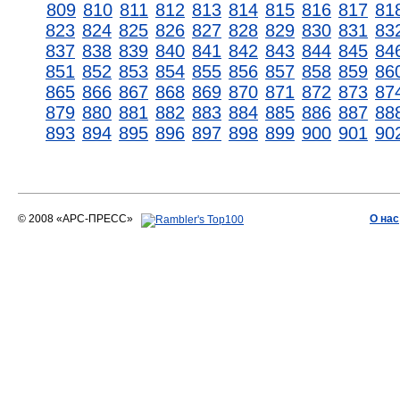
809
810
811
812
813
814
815
816
817
81
823
824
825
826
827
828
829
830
831
83
837
838
839
840
841
842
843
844
845
84
851
852
853
854
855
856
857
858
859
86
865
866
867
868
869
870
871
872
873
87
879
880
881
882
883
884
885
886
887
88
893
894
895
896
897
898
899
900
901
90
© 2008 «АРС-ПРЕСС»
О нас
АРС-ПРЕСС
О воде 