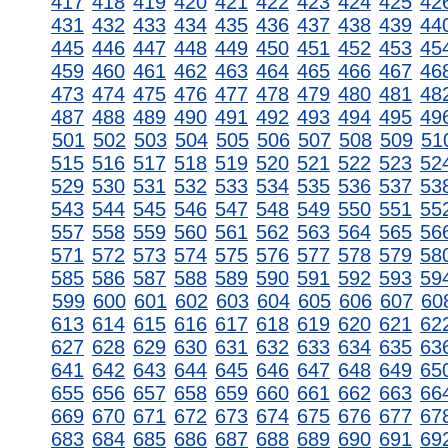
417
418
419
420
421
422
423
424
425
42
431
432
433
434
435
436
437
438
439
44
445
446
447
448
449
450
451
452
453
45
459
460
461
462
463
464
465
466
467
46
473
474
475
476
477
478
479
480
481
48
487
488
489
490
491
492
493
494
495
49
501
502
503
504
505
506
507
508
509
51
515
516
517
518
519
520
521
522
523
52
529
530
531
532
533
534
535
536
537
53
543
544
545
546
547
548
549
550
551
55
557
558
559
560
561
562
563
564
565
56
571
572
573
574
575
576
577
578
579
58
585
586
587
588
589
590
591
592
593
59
599
600
601
602
603
604
605
606
607
60
613
614
615
616
617
618
619
620
621
62
627
628
629
630
631
632
633
634
635
63
641
642
643
644
645
646
647
648
649
65
655
656
657
658
659
660
661
662
663
66
669
670
671
672
673
674
675
676
677
67
683
684
685
686
687
688
689
690
691
69