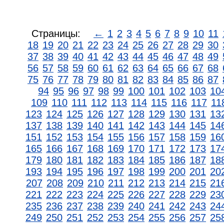
Страницы:
←
1
2
3
4
5
6
7
8
9
10
11
18
19
20
21
22
23
24
25
26
27
28
29
30
37
38
39
40
41
42
43
44
45
46
47
48
49
56
57
58
59
60
61
62
63
64
65
66
67
68
75
76
77
78
79
80
81
82
83
84
85
86
87
94
95
96
97
98
99
100
101
102
103
10
109
110
111
112
113
114
115
116
117
11
123
124
125
126
127
128
129
130
131
13
137
138
139
140
141
142
143
144
145
14
151
152
153
154
155
156
157
158
159
16
165
166
167
168
169
170
171
172
173
17
179
180
181
182
183
184
185
186
187
18
193
194
195
196
197
198
199
200
201
20
207
208
209
210
211
212
213
214
215
21
221
222
223
224
225
226
227
228
229
23
235
236
237
238
239
240
241
242
243
24
249
250
251
252
253
254
255
256
257
25