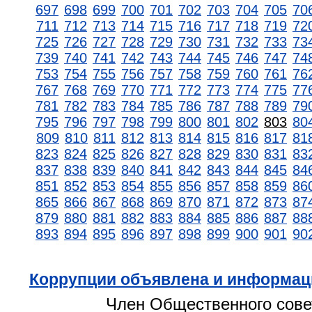
697
698
699
700
701
702
703
704
705
70
711
712
713
714
715
716
717
718
719
72
725
726
727
728
729
730
731
732
733
73
739
740
741
742
743
744
745
746
747
74
753
754
755
756
757
758
759
760
761
76
767
768
769
770
771
772
773
774
775
77
781
782
783
784
785
786
787
788
789
79
795
796
797
798
799
800
801
802
803
80
809
810
811
812
813
814
815
816
817
81
823
824
825
826
827
828
829
830
831
83
837
838
839
840
841
842
843
844
845
84
851
852
853
854
855
856
857
858
859
86
865
866
867
868
869
870
871
872
873
87
879
880
881
882
883
884
885
886
887
88
893
894
895
896
897
898
899
900
901
90
Коррупции объявлена и информац
Член Общественного сове