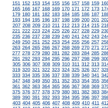
151
152
153
154
155
156
157
158
159
16
165
166
167
168
169
170
171
172
173
17
179
180
181
182
183
184
185
186
187
18
193
194
195
196
197
198
199
200
201
20
207
208
209
210
211
212
213
214
215
21
221
222
223
224
225
226
227
228
229
23
235
236
237
238
239
240
241
242
243
24
249
250
251
252
253
254
255
256
257
25
263
264
265
266
267
268
269
270
271
27
277
278
279
280
281
282
283
284
285
28
291
292
293
294
295
296
297
298
299
30
305
306
307
308
309
310
311
312
313
31
319
320
321
322
323
324
325
326
327
32
333
334
335
336
337
338
339
340
341
34
347
348
349
350
351
352
353
354
355
35
361
362
363
364
365
366
367
368
369
37
375
376
377
378
379
380
381
382
383
38
389
390
391
392
393
394
395
396
397
39
403
404
405
406
407
408
409
410
411
41