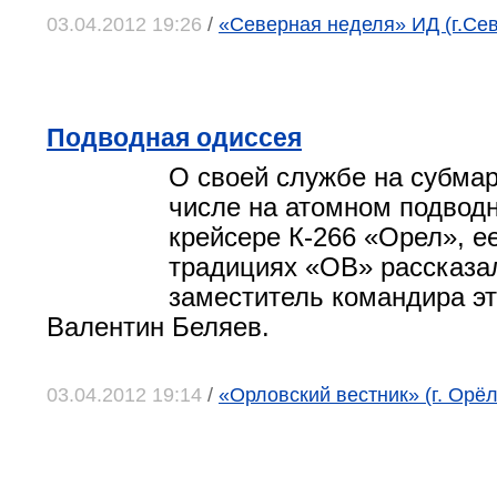
03.04.2012 19:26
/
«Северная неделя» ИД (г.Се
Подводная одиссея
О своей службе на субмар
числе на атомном подвод
крейсере К-266 «Орел», е
традициях «ОВ» рассказ
заместитель командира эт
Валентин Беляев.
03.04.2012 19:14
/
«Орловский вестник» (г. Орёл