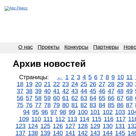
О нас
Проекты
Конкурсы
Партнеры
Ново
Архив новостей
Страницы:
←
1
2
3
4
5
6
7
8
9
10
11
18
19
20
21
22
23
24
25
26
27
28
29
30
37
38
39
40
41
42
43
44
45
46
47
48
49
56
57
58
59
60
61
62
63
64
65
66
67
68
75
76
77
78
79
80
81
82
83
84
85
86
87
94
95
96
97
98
99
100
101
102
103
10
109
110
111
112
113
114
115
116
117
11
123
124
125
126
127
128
129
130
131
13
137
138
139
140
141
142
143
144
145
14