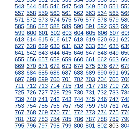
543
544
545
546
547
548
549
550
551
55
557
558
559
560
561
562
563
564
565
56
571
572
573
574
575
576
577
578
579
58
585
586
587
588
589
590
591
592
593
59
599
600
601
602
603
604
605
606
607
60
613
614
615
616
617
618
619
620
621
62
627
628
629
630
631
632
633
634
635
63
641
642
643
644
645
646
647
648
649
65
655
656
657
658
659
660
661
662
663
66
669
670
671
672
673
674
675
676
677
67
683
684
685
686
687
688
689
690
691
69
697
698
699
700
701
702
703
704
705
70
711
712
713
714
715
716
717
718
719
72
725
726
727
728
729
730
731
732
733
73
739
740
741
742
743
744
745
746
747
74
753
754
755
756
757
758
759
760
761
76
767
768
769
770
771
772
773
774
775
77
781
782
783
784
785
786
787
788
789
79
795
796
797
798
799
800
801
802
803
80