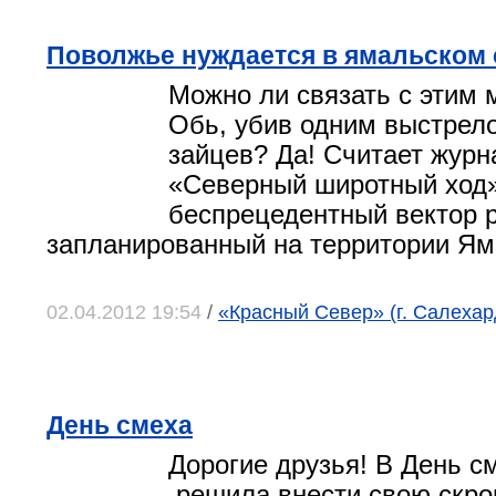
Поволжье нуждается в ямальском
Можно ли связать с этим 
Обь, убив одним выстрел
зайцев? Да! Считает журн
«Северный широтный ход»
беспрецедентный вектор р
запланированный на территории Ям
02.04.2012 19:54
/
«Красный Север» (г. Салехар
День смеха
Дорогие друзья! В День с
решила внести свою скро