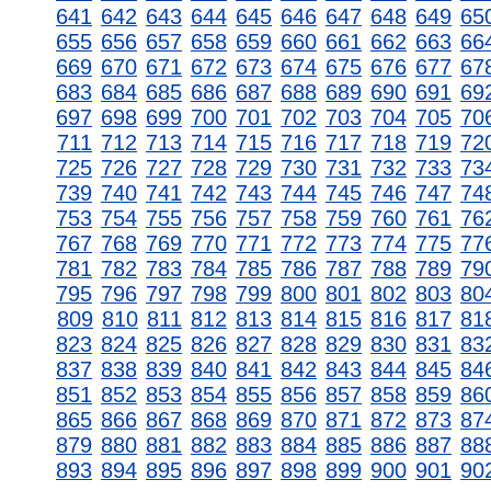
641
642
643
644
645
646
647
648
649
65
655
656
657
658
659
660
661
662
663
66
669
670
671
672
673
674
675
676
677
67
683
684
685
686
687
688
689
690
691
69
697
698
699
700
701
702
703
704
705
70
711
712
713
714
715
716
717
718
719
72
725
726
727
728
729
730
731
732
733
73
739
740
741
742
743
744
745
746
747
74
753
754
755
756
757
758
759
760
761
76
767
768
769
770
771
772
773
774
775
77
781
782
783
784
785
786
787
788
789
79
795
796
797
798
799
800
801
802
803
80
809
810
811
812
813
814
815
816
817
81
823
824
825
826
827
828
829
830
831
83
837
838
839
840
841
842
843
844
845
84
851
852
853
854
855
856
857
858
859
86
865
866
867
868
869
870
871
872
873
87
879
880
881
882
883
884
885
886
887
88
893
894
895
896
897
898
899
900
901
90