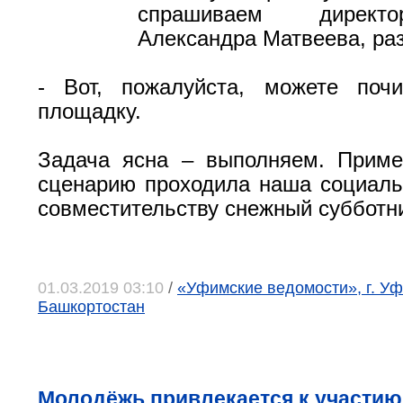
спрашиваем директ
Александра Матвеева, ра
- Вот, пожалуйста, можете почи
площадку.
Задача ясна – выполняем. Приме
сценарию проходила наша социаль
совместительству снежный субботн
01.03.2019 03:10
/
«Уфимские ведомости», г. Уф
Башкортостан
Молодёжь привлекается к участию