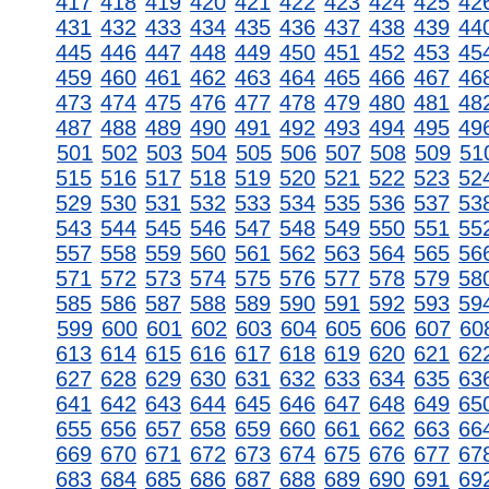
417
418
419
420
421
422
423
424
425
42
431
432
433
434
435
436
437
438
439
44
445
446
447
448
449
450
451
452
453
45
459
460
461
462
463
464
465
466
467
46
473
474
475
476
477
478
479
480
481
48
487
488
489
490
491
492
493
494
495
49
501
502
503
504
505
506
507
508
509
51
515
516
517
518
519
520
521
522
523
52
529
530
531
532
533
534
535
536
537
53
543
544
545
546
547
548
549
550
551
55
557
558
559
560
561
562
563
564
565
56
571
572
573
574
575
576
577
578
579
58
585
586
587
588
589
590
591
592
593
59
599
600
601
602
603
604
605
606
607
60
613
614
615
616
617
618
619
620
621
62
627
628
629
630
631
632
633
634
635
63
641
642
643
644
645
646
647
648
649
65
655
656
657
658
659
660
661
662
663
66
669
670
671
672
673
674
675
676
677
67
683
684
685
686
687
688
689
690
691
69