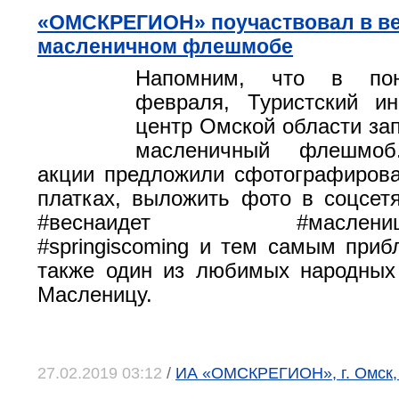
«ОМСКРЕГИОН» поучаствовал в ве
масленичном флешмобе
Напомним, что в пон
февраля, Туристский и
центр Омской области зап
масленичный флешмоб
акции предложили сфотографирова
платках, выложить фото в соцсет
#веснаидет #масленицан
#springiscoming и тем самым прибл
также один из любимых народных
Масленицу.
27.02.2019 03:12
/
ИА «ОМСКРЕГИОН», г. Омск,