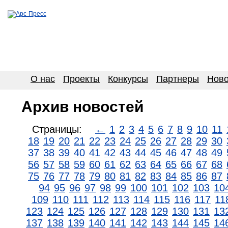
О нас
Проекты
Конкурсы
Партнеры
Ново
Архив новостей
Страницы:
←
1
2
3
4
5
6
7
8
9
10
11
18
19
20
21
22
23
24
25
26
27
28
29
30
37
38
39
40
41
42
43
44
45
46
47
48
49
56
57
58
59
60
61
62
63
64
65
66
67
68
75
76
77
78
79
80
81
82
83
84
85
86
87
94
95
96
97
98
99
100
101
102
103
10
109
110
111
112
113
114
115
116
117
11
123
124
125
126
127
128
129
130
131
13
137
138
139
140
141
142
143
144
145
14