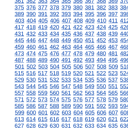
361
362
363
364
365
366
367
368
369
37
375
376
377
378
379
380
381
382
383
38
389
390
391
392
393
394
395
396
397
39
403
404
405
406
407
408
409
410
411
41
417
418
419
420
421
422
423
424
425
42
431
432
433
434
435
436
437
438
439
44
445
446
447
448
449
450
451
452
453
45
459
460
461
462
463
464
465
466
467
46
473
474
475
476
477
478
479
480
481
48
487
488
489
490
491
492
493
494
495
49
501
502
503
504
505
506
507
508
509
51
515
516
517
518
519
520
521
522
523
52
529
530
531
532
533
534
535
536
537
53
543
544
545
546
547
548
549
550
551
55
557
558
559
560
561
562
563
564
565
56
571
572
573
574
575
576
577
578
579
58
585
586
587
588
589
590
591
592
593
59
599
600
601
602
603
604
605
606
607
60
613
614
615
616
617
618
619
620
621
62
627
628
629
630
631
632
633
634
635
63