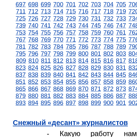
697
698
699
700
701
702
703
704
705
70
711
712
713
714
715
716
717
718
719
72
725
726
727
728
729
730
731
732
733
73
739
740
741
742
743
744
745
746
747
74
753
754
755
756
757
758
759
760
761
76
767
768
769
770
771
772
773
774
775
77
781
782
783
784
785
786
787
788
789
79
795
796
797
798
799
800
801
802
803
80
809
810
811
812
813
814
815
816
817
81
823
824
825
826
827
828
829
830
831
83
837
838
839
840
841
842
843
844
845
84
851
852
853
854
855
856
857
858
859
86
865
866
867
868
869
870
871
872
873
87
879
880
881
882
883
884
885
886
887
88
893
894
895
896
897
898
899
900
901
90
Снежный «десант» журналистов
- Какую работу на