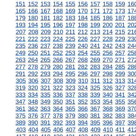
151
152
153
154
155
156
157
158
159
16
165
166
167
168
169
170
171
172
173
17
179
180
181
182
183
184
185
186
187
18
193
194
195
196
197
198
199
200
201
20
207
208
209
210
211
212
213
214
215
21
221
222
223
224
225
226
227
228
229
23
235
236
237
238
239
240
241
242
243
24
249
250
251
252
253
254
255
256
257
25
263
264
265
266
267
268
269
270
271
27
277
278
279
280
281
282
283
284
285
28
291
292
293
294
295
296
297
298
299
30
305
306
307
308
309
310
311
312
313
31
319
320
321
322
323
324
325
326
327
32
333
334
335
336
337
338
339
340
341
34
347
348
349
350
351
352
353
354
355
35
361
362
363
364
365
366
367
368
369
37
375
376
377
378
379
380
381
382
383
38
389
390
391
392
393
394
395
396
397
39
403
404
405
406
407
408
409
410
411
41