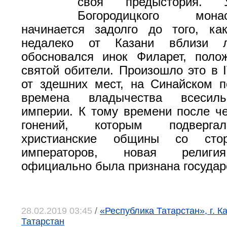
своя предыстория. 
Богородицкого мон
начинается задолго до того, ка
недалеко от Казани вблизи л
обосновался инок Филарет, поло
святой обители. Произошло это в I
от здешних мест, на Синайском п
времена владычества всесил
империи. К тому времени после ч
гонений, которым подверга
христианские общины со сто
императоров, новая религия
официально была признана государ
28.02.2019 03:45
/
«Республика Татарстан», г. К
Татарстан