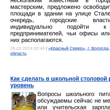
нескольким известным в город
мастерским, предложено освобод
площади в здании на улице Стал
очередь, городские влас
индивидуально подойти к
предпринимателей, чьи офисы ил
них располагаются.
28.02.2019 03:46
/
«Красный Север», г. Вологда
область
Как сделать в школьной столовой
уровень
Вопросы школьного пита
обсуждаемы сейчас не м
или учительская зарпл