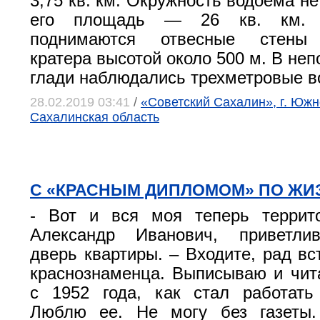
3,75 кв. км. Окружность водоема не
его площадь — 26 кв. км. В
поднимаются отвесные стены 
кратера высотой около 500 м. В неп
глади наблюдались трехметровые в
28.02.2019 03:41
/
«Советский Сахалин», г. Южн
Сахалинская область
С «КРАСНЫМ ДИПЛОМОМ» ПО ЖИ
- Вот и вся моя теперь террито
Александр Иванович, приветли
дверь квартиры. – Входите, рад вс
краснознаменца. Выписываю и чит
с 1952 года, как стал работать
Люблю ее. Не могу без газеты