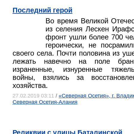
Последний герой
Во время Великой Отече
из селения Лескен Ирафс
фронт ушли более 700 че
героически, не посрамил
своего села. Почти половина из уш
лежать навечно на поле брани
израненные, изнуренные тяжел
войны, взялись за восстановле
хозяйства.
27.02.2019 03:11
/
«Северная Осетия», г. Влади
Северная Осетия-Алания
Реликвии с улицы Баталинской