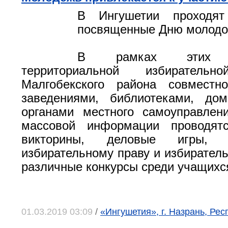
В Ингушетии проходят
посвященные Дню молодог
В рамках этих м
территориальной избирательн
Малгобекского района совмест
заведениями, библиотеками, дом
органами местного самоуправлен
массовой информации проводят
викторины, деловые игры, 
избирательному праву и избиратель
различные конкурсы среди учащихс
01.03.2019 03:09
/
«Ингушетия», г. Назрань, Ре