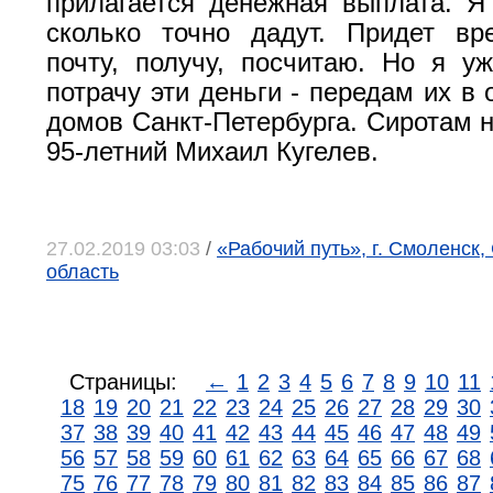
прилагается денежная выплата. Я
сколько точно дадут. Придет вр
почту, получу, посчитаю. Но я у
потрачу эти деньги - передам их в 
домов Санкт-Петербурга. Сиротам н
95-летний Михаил Кугелев.
27.02.2019 03:03
/
«Рабочий путь», г. Смоленск
область
Страницы:
←
1
2
3
4
5
6
7
8
9
10
11
18
19
20
21
22
23
24
25
26
27
28
29
30
37
38
39
40
41
42
43
44
45
46
47
48
49
56
57
58
59
60
61
62
63
64
65
66
67
68
75
76
77
78
79
80
81
82
83
84
85
86
87