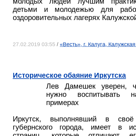
молодых людей лучшим практи
детьми и молодежью для рабо
оздоровительных лагерях Калужской
27.02.2019 03:55
/
«Весть», г. Калуга, Калужская
Историческое обаяние Иркутска
Лев Дамешек уверен, ч
нужно воспитывать н
примерах
Иркутск, выполнявший в сво
губернского города, имеет в и
страниц, которые отличают е