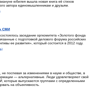
акануне юбилея вышла новая книга её стихов
ного автора единомышленникам и друзьям.
)
их СМИ
 состоялось заседание оргкомитета «Золотого фонда
вязанные с подготовкой делового форума российских
тивы ее развития», который состоится в 2012 году.
ь)
 не поспевая за изменениями в науке и обществе, в
формации — альтернативные. Люди удовлетворяют свой
СМИ, которые выпускаются группами с определенными
довать на объективность.