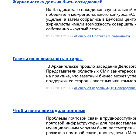
Журналистика должна быть созидающей
Во Владикавказе находился внушительный «
победители межрегионального конкурса «Сл
ущелье, а затем собрались в Деловом цент
журналисты имели возможность совершить кр
собственно «круглый стол».
01.12.2011 21:12
/
«Северная Осетия» (г.Владикавказ)
Газеты рано списывать в тираж
В Архангельске прошло заседание Делового
Представители областных СМИ заинтересова
на практике, что газетный бизнес может ус
поддержки со стороны властных или коммерч
01.12.2011 21:00
/
«Северная неделя» ИД (г. Северодвинс
Чтобы почта приходила вовремя
Проблемы почтовой связи в труднодоступно
почтовой инфраструктуры для предоставлен
муниципальным услугам были рассмотрены 
развитию почтовой связи, прошедшем в Мез