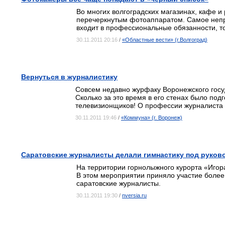
Во многих волгоградских магазинах, кафе и
перечеркнутым фотоаппаратом.
Самое непр
входит в профессиональные обязанности, то
30.11.2011 20:16
/
«Областные вести» (г.Волгоград)
Вернуться в журналистику
Совсем недавно журфаку Воронежского госу
Сколько за это время в его стенах было под
телевизионщиков! О профессии журналиста 
30.11.2011 19:46
/
«Коммуна» (г. Воронеж)
Саратовские журналисты делали гимнастику под руко
На территории горнолыжного курорта «Игора
В этом мероприятии приняло участие более 
саратовские журналисты.
30.11.2011 19:30
/
nversia.ru