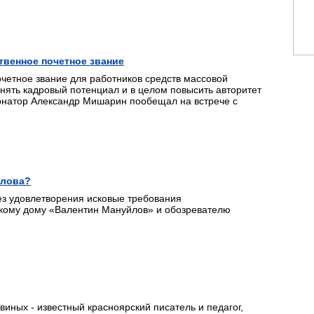
твенное почетное звание
очетное звание для работников средств массовой
нять кадровый потенциал и в целом повысить авторитет
ернатор Александр Мишарин пообещал на встрече с
слова?
ез удовлетворения исковые требования
кому дому «Валентин Мануйлов» и обозревателю
иных - известный красноярский писатель и педагог,