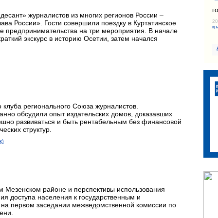
г
десант» журналистов из многих регионов России –
20
ава России». Гости совершили поездку в Куртатинское
кр
ре предпринимательства на три мероприятия. В начале
аткий экскурс в историю Осетии, затем начался
 клуба регионального Союза журналистов.
нно обсудили опыт издательских домов, доказавших
пешно развиваться и быть рентабельным без финансовой
еских структур.
к)
м Мезенском районе и перспективы использования
ия доступа населения к государственным и
на первом заседании межведомственной комиссии по
ени.