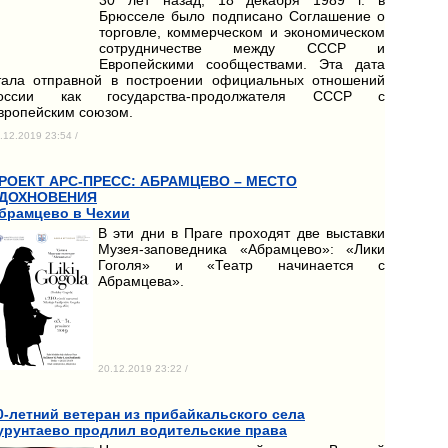
Брюсселе было подписано Соглашение о
торговле, коммерческом и экономическом
сотрудничестве между СССР и
Европейскими сообществами. Эта дата
тала отправной в построении официальных отношений
оссии как государства-продолжателя СССР с
вропейским союзом.
.12.2019 23:54 /
РОЕКТ АРС-ПРЕСС: АБРАМЦЕВО – МЕСТО
ДОХНОВЕНИЯ
брамцево в Чехии
В эти дни в Праге проходят две выставки
Музея-заповедника «Абрамцево»: «Лики
Гоголя» и «Театр начинается с
Абрамцева».
20.12.2019 23:22 /
0-летний ветеран из прибайкальского села
урунтаево продлил водительские права