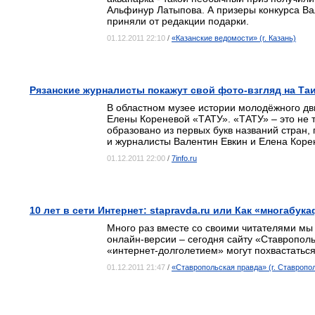
Альфинур Латыпова. А призеры конкурса Ва
приняли от редакции подарки.
01.12.2011 22:10
/
«Казанские ведомости» (г. Казань)
Рязанские журналисты покажут свой фото-взгляд на Та
В областном музее истории молодёжного дв
Елены Кореневой «ТАТУ». «ТАТУ» – это не т
образовано из первых букв названий стран,
и журналисты Валентин Евкин и
Елена Коре
01.12.2011 22:00
/
7info.ru
10 лет в сети Интернет: stapravda.ru или Как «многабу
Много раз вместе со своими читателями мы 
онлайн-версии – сегодня сайту «Ставрополь
«интернет-долголетием» могут похвастать
01.12.2011 21:47
/
«Ставропольская правда» (г. Ставропо