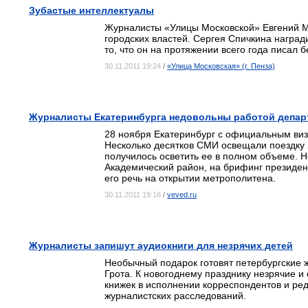
Зубастые интеллектуалы
Журналисты «Улицы Московской»
Евгений
М
городских властей. Сергея Спичкина наград
то, что он на протяжении всего года писал 
30.11.2011 19:24
/
«Улица Московская» (г. Пенза)
Журналисты Екатеринбурга недовольны работой депар
28 ноября Екатеринбург с официальным виз
Несколько десятков СМИ освещали поездку г
получилось осветить ее в полном объеме. Н
Академический район, на брифинг президен
его речь на открытии метрополитена.
30.11.2011 19:16
/
veved.ru
Журналисты запишут аудиокниги для незрячих детей
Необычный подарок готовят петербургские 
Грота. К новогоднему празднику незрячие
книжек в исполнении корреспондентов и ред
журналистских расследований.