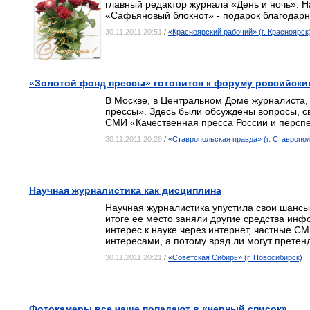
главный редактор журнала «День и ночь». Н
«Сафьяновый блокнот» - подарок благодар
30.11.2011 20:51
/
«Красноярский рабочий» (г. Красноярск
«Золотой фонд прессы» готовится к форуму российск
В Москве, в Центральном Доме журналиста,
прессы». Здесь были обсуждены вопросы, с
СМИ «Качественная пресса России и перспек
30.11.2011 20:28
/
«Ставропольская правда» (г. Ставропол
Научная журналистика как дисциплина
Научная журналистика упустила свои шансы,
итоге ее место заняли другие средства ин
интерес к науке через интернет, частные 
интересами, а потому вряд ли могут претен
30.11.2011 20:21
/
«Советская Сибирь» (г. Новосибирск)
Фотокамеры все чаще попадают в «черный список»