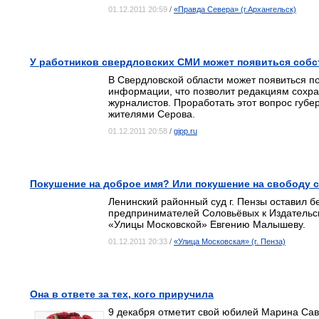
01.12.2011 20:59
/
«Правда Севера» (г.Архангельск)
У работников свердловских СМИ может появиться собс
В Свердловской области может появиться п
информации, что позволит редакциям сохра
журналистов. Проработать этот вопрос губ
жителями Серова.
01.12.2011 20:58
/
gipp.ru
Покушение на доброе имя? Или покушение на свободу 
Ленинский районный суд г. Пензы оставил б
предпринимателей Соловьёвых к Издательс
«Улицы Московской» Евгению Малышеву.
01.12.2011 20:33
/
«Улица Московская» (г. Пенза)
Она в ответе за тех, кого приручила
9 декабря отметит свой юбилей Марина Савв