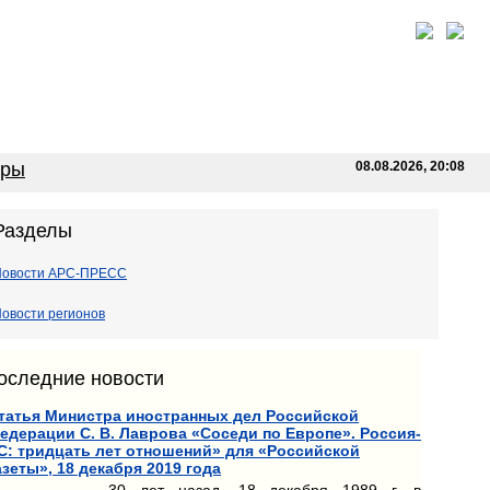
оры
08.08.2026, 20:08
Разделы
Новости АРС-ПРЕСС
овости регионов
оследние новости
татья Министра иностранных дел Российской
едерации С. В. Лаврова «Соседи по Европе». Россия-
С: тридцать лет отношений» для «Российской
азеты», 18 декабря 2019 года
30 лет назад, 18 декабря 1989 г. в