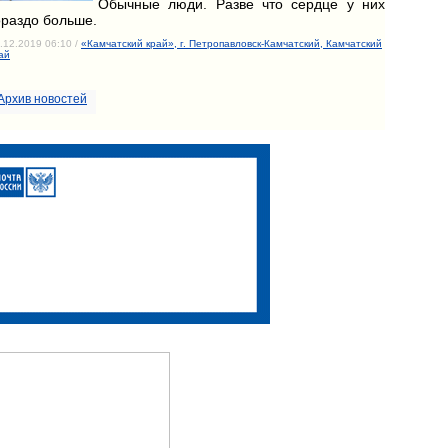
Обычные люди. Разве что сердце у них
ораздо больше.
.12.2019 06:10 /
«Камчатский край», г. Петропавловск-Камчатский, Камчатский
ай
Архив новостей