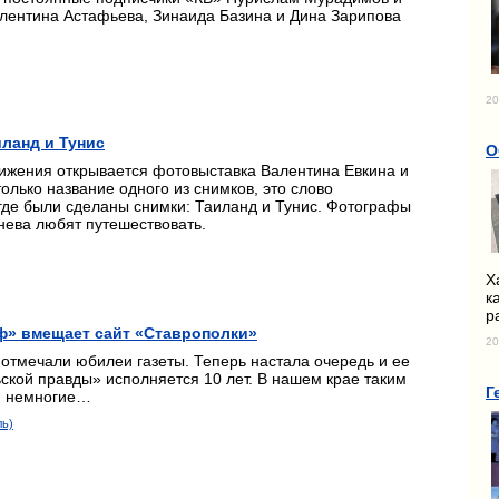
лентина Астафьева, Зинаида Базина и Дина Зарипова
20
иланд и Тунис
О
ижения открывается фотовыставка Валентина Евкина и
олько название одного из снимков, это слово
 где были сделаны снимки: Таиланд и Тунис. Фотографы
нева
любят путешествовать.
Х
к
р
каф» вмещает сайт «Ставрополки»
20
отмечали юбилеи газеты. Теперь настала очередь и ее
ской правды» исполняется 10 лет. В нашем крае таким
Г
ся немногие…
ль)