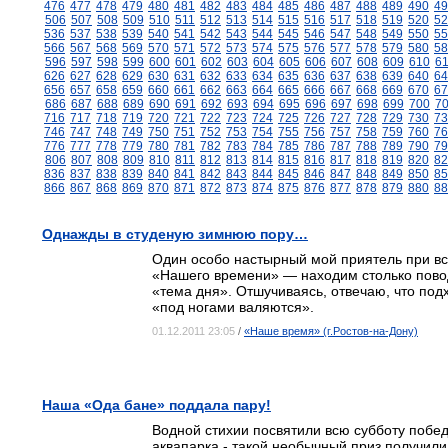
476
477
478
479
480
481
482
483
484
485
486
487
488
489
490
49
506
507
508
509
510
511
512
513
514
515
516
517
518
519
520
52
536
537
538
539
540
541
542
543
544
545
546
547
548
549
550
55
566
567
568
569
570
571
572
573
574
575
576
577
578
579
580
58
596
597
598
599
600
601
602
603
604
605
606
607
608
609
610
6
626
627
628
629
630
631
632
633
634
635
636
637
638
639
640
64
656
657
658
659
660
661
662
663
664
665
666
667
668
669
670
67
686
687
688
689
690
691
692
693
694
695
696
697
698
699
700
7
716
717
718
719
720
721
722
723
724
725
726
727
728
729
730
73
746
747
748
749
750
751
752
753
754
755
756
757
758
759
760
76
776
777
778
779
780
781
782
783
784
785
786
787
788
789
790
79
806
807
808
809
810
811
812
813
814
815
816
817
818
819
820
82
836
837
838
839
840
841
842
843
844
845
846
847
848
849
850
85
866
867
868
869
870
871
872
873
874
875
876
877
878
879
880
88
Однажды в студеную зимнюю пору…
Один особо настырный мой приятель при вс
«Нашего времени» — находим столько повод
«тема дня». Отшучиваясь, отвечаю, что под
«под ногами валяются».
01.12.2011 23:05
/
«Наше время» (г.Ростов-на-Дону)
Наша «Ода бане» поддала пару!
Водной стихии посвятили всю субботу побе
аквапарка - такой необычный приз получил