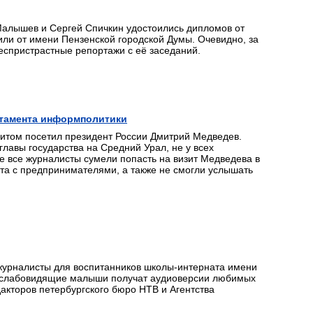
алышев и Сергей Спичкин удостоились дипломов от
или от имени Пензенской городской Думы. Очевидно, за
беспристрастные репортажи с её заседаний.
тамента информполитики
итом посетил президент России Дмитрий Медведев.
лавы государства на Средний Урал, не у всех
е все журналисты сумели попасть на визит Медведева в
та с предпринимателями, а также не смогли услышать
журналисты для воспитанников школы-интерната имени
 и слабовидящие малыши получат аудиоверсии любимых
акторов петербургского бюро НТВ и Агентства