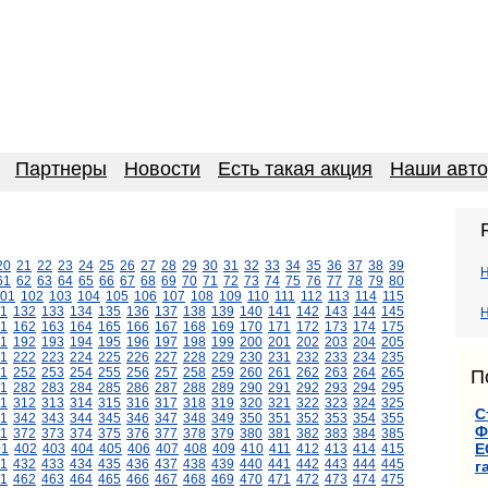
Партнеры
Новости
Есть такая акция
Наши авт
20
21
22
23
24
25
26
27
28
29
30
31
32
33
34
35
36
37
38
39
61
62
63
64
65
66
67
68
69
70
71
72
73
74
75
76
77
78
79
80
01
102
103
104
105
106
107
108
109
110
111
112
113
114
115
1
132
133
134
135
136
137
138
139
140
141
142
143
144
145
Н
1
162
163
164
165
166
167
168
169
170
171
172
173
174
175
1
192
193
194
195
196
197
198
199
200
201
202
203
204
205
1
222
223
224
225
226
227
228
229
230
231
232
233
234
235
1
252
253
254
255
256
257
258
259
260
261
262
263
264
265
П
1
282
283
284
285
286
287
288
289
290
291
292
293
294
295
11
312
313
314
315
316
317
318
319
320
321
322
323
324
325
С
1
342
343
344
345
346
347
348
349
350
351
352
353
354
355
Ф
1
372
373
374
375
376
377
378
379
380
381
382
383
384
385
Е
01
402
403
404
405
406
407
408
409
410
411
412
413
414
415
1
432
433
434
435
436
437
438
439
440
441
442
443
444
445
г
1
462
463
464
465
466
467
468
469
470
471
472
473
474
475