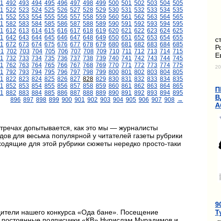
1
492
493
494
495
496
497
498
499
500
501
502
503
504
505
1
522
523
524
525
526
527
528
529
530
531
532
533
534
535
1
552
553
554
555
556
557
558
559
560
561
562
563
564
565
1
582
583
584
585
586
587
588
589
590
591
592
593
594
595
11
612
613
614
615
616
617
618
619
620
621
622
623
624
625
1
642
643
644
645
646
647
648
649
650
651
652
653
654
655
с
1
672
673
674
675
676
677
678
679
680
681
682
683
684
685
Р
01
702
703
704
705
706
707
708
709
710
711
712
713
714
715
Е
1
732
733
734
735
736
737
738
739
740
741
742
743
744
745
1
762
763
764
765
766
767
768
769
770
771
772
773
774
775
20
1
792
793
794
795
796
797
798
799
800
801
802
803
804
805
1
822
823
824
825
826
827
828
829
830
831
832
833
834
835
1
852
853
854
855
856
857
858
859
860
861
862
863
864
865
П
1
882
883
884
885
886
887
888
889
890
891
892
893
894
895
В
896
897
898
899
900
901
902
903
904
905
906
907
908
→
А
тречах допытывается, как это мы — журналисты
ов для весьма популярной у читателей газеты рубрики
ходящие для этой рубрики сюжеты нередко просто-таки
9
Т
дители нашего конкурса «Ода бане». Посещение
и постоянные подписчики «КВ» Нурислам Мурадимов и