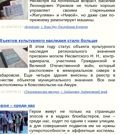
Несмотря на почтенный возраст, Василий
Леонидович Угрюмов не только хорошо
управляет своими старенькими
«Жигулями» и «Нивой», но даже сам по-
прежнему ремонтирует машины.
.12.2019 06:12 /
«Бурятия», г. Улан-Удэ, Республика Бурятия
бъектов культурного наследия стало больше
В этом году статус объекта культурного
наследия регионального значения
присвоен могиле Несвитского Н. Н., контр-
адмирала, участника Гражданской и
Великой Отечественной войн, который
расположен в мемориальном сквере в
абаровске. Еще четыре здания внесены в реестр в
ачестве объектов муниципального значения. Все они
асположены в Комсомольске-на-Амуре.
.12.2019 06:11 /
«Тихоокеанская звезда», г. Хабаровск, Хабаровский край
ерои – среди нас
Герои живут не только на страницах
эпосов и в кадрах блокбастеров, они –
среди нас, ходят по одним с нами улицам,
а для совершения подвигов им не нужны
суперспособности и эффектные костюмы.