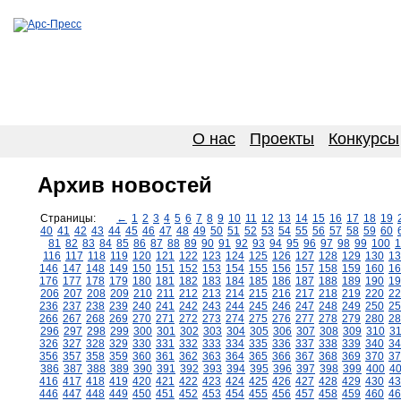
О нас
Проекты
Конкурсы
Архив новостей
Страницы:
←
1
2
3
4
5
6
7
8
9
10
11
12
13
14
15
16
17
18
19
40
41
42
43
44
45
46
47
48
49
50
51
52
53
54
55
56
57
58
59
60
81
82
83
84
85
86
87
88
89
90
91
92
93
94
95
96
97
98
99
100
1
116
117
118
119
120
121
122
123
124
125
126
127
128
129
130
13
146
147
148
149
150
151
152
153
154
155
156
157
158
159
160
16
176
177
178
179
180
181
182
183
184
185
186
187
188
189
190
19
206
207
208
209
210
211
212
213
214
215
216
217
218
219
220
22
236
237
238
239
240
241
242
243
244
245
246
247
248
249
250
25
266
267
268
269
270
271
272
273
274
275
276
277
278
279
280
28
296
297
298
299
300
301
302
303
304
305
306
307
308
309
310
3
326
327
328
329
330
331
332
333
334
335
336
337
338
339
340
34
356
357
358
359
360
361
362
363
364
365
366
367
368
369
370
37
386
387
388
389
390
391
392
393
394
395
396
397
398
399
400
4
416
417
418
419
420
421
422
423
424
425
426
427
428
429
430
43
446
447
448
449
450
451
452
453
454
455
456
457
458
459
460
46