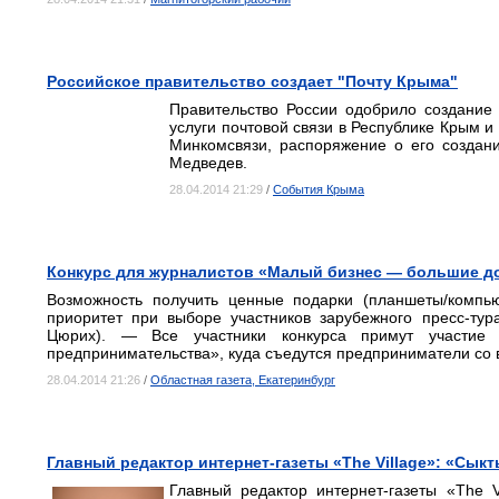
Российское правительство создает "Почту Крыма"
Правительство России одобрило создание 
услуги почтовой связи в Республике Крым и
Минкомсвязи, распоряжение о его созда
Медведев.
28.04.2014 21:29
/
События Крыма
Конкурс для журналистов «Малый бизнес — большие д
Возможность получить ценные подарки (планшеты/компью
приоритет при выборе участников зарубежного пресс-тур
Цюрих). — Все участники конкурса примут участие
предпринимательства», куда съедутся предприниматели со в
28.04.2014 21:26
/
Областная газета, Екатеринбург
Главный редактор интернет-газеты «The Village»: «Сык
Главный редактор интернет-газеты «The 