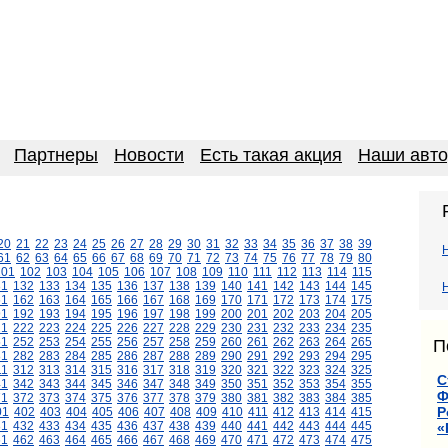
Партнеры
Новости
Есть такая акция
Наши авт
20
21
22
23
24
25
26
27
28
29
30
31
32
33
34
35
36
37
38
39
61
62
63
64
65
66
67
68
69
70
71
72
73
74
75
76
77
78
79
80
101
102
103
104
105
106
107
108
109
110
111
112
113
114
115
31
132
133
134
135
136
137
138
139
140
141
142
143
144
145
61
162
163
164
165
166
167
168
169
170
171
172
173
174
175
91
192
193
194
195
196
197
198
199
200
201
202
203
204
205
21
222
223
224
225
226
227
228
229
230
231
232
233
234
235
51
252
253
254
255
256
257
258
259
260
261
262
263
264
265
П
81
282
283
284
285
286
287
288
289
290
291
292
293
294
295
11
312
313
314
315
316
317
318
319
320
321
322
323
324
325
С
41
342
343
344
345
346
347
348
349
350
351
352
353
354
355
Ф
71
372
373
374
375
376
377
378
379
380
381
382
383
384
385
Р
01
402
403
404
405
406
407
408
409
410
411
412
413
414
415
31
432
433
434
435
436
437
438
439
440
441
442
443
444
445
«
61
462
463
464
465
466
467
468
469
470
471
472
473
474
475