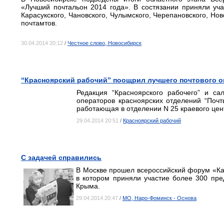
«Лучший почтальон 2014 года». В состязании приняли учас
Карасукского, Чановского, Чулымского, Черепановского, Нов
почтамтов.
30.04.2014 20:12
/
Честное слово, Новосибирск
“Красноярский рабочий” поощрил лучшего почтового о
Редакция “Красноярского рабочего” и са
операторов красноярских отделений “Почт
работающая в отделении N 25 краевого цен
29.04.2014 20:51
/
Красноярский рабочий
С задачей справились
В Москве прошел всероссийский форум «Кач
в котором приняли участие более 300 пре
Крыма.
29.04.2014 20:47
/
МО, Наро-Фоминск - Основа