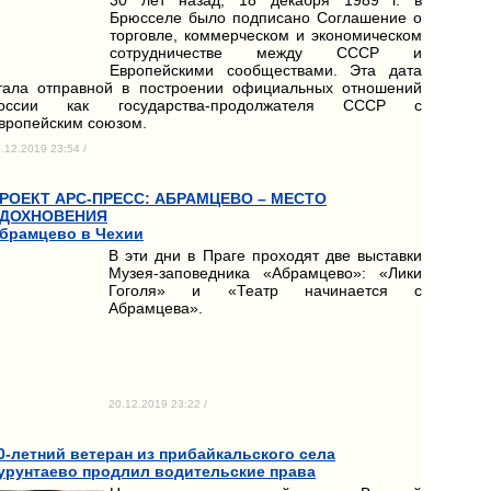
Брюсселе было подписано Соглашение о
торговле, коммерческом и экономическом
сотрудничестве между СССР и
Европейскими сообществами. Эта дата
тала отправной в построении официальных отношений
оссии как государства-продолжателя СССР с
вропейским союзом.
.12.2019 23:54 /
РОЕКТ АРС-ПРЕСС: АБРАМЦЕВО – МЕСТО
ДОХНОВЕНИЯ
брамцево в Чехии
В эти дни в Праге проходят две выставки
Музея-заповедника «Абрамцево»: «Лики
Гоголя» и «Театр начинается с
Абрамцева».
20.12.2019 23:22 /
0-летний ветеран из прибайкальского села
урунтаево продлил водительские права