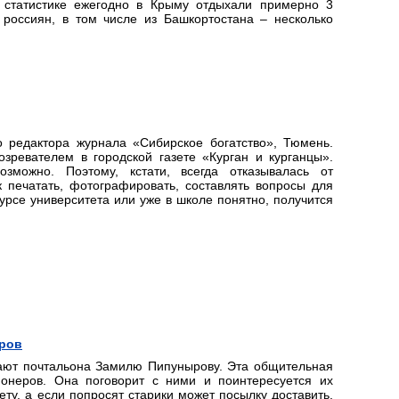
 статистике ежегодно в Крыму отдыхали примерно 3
россиян, в том числе из Башкортостана – несколько
о редактора журнала «Сибирское богатство», Тюмень.
зревателем в городской газете «Курган и курганцы».
озможно. Поэтому, кстати, всегда отказывалась от
к печатать, фотографировать, составлять вопросы для
урсе университета или уже в школе понятно, получится
тров
чают почтальона Замилю Пипунырову. Эта общительная
онеров. Она поговорит с ними и поинтересуется их
ту, а если попросят старики может посылку доставить,