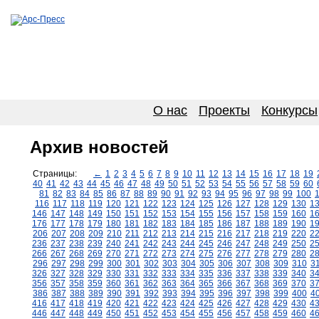
О нас
Проекты
Конкурсы
Архив новостей
Страницы:
←
1
2
3
4
5
6
7
8
9
10
11
12
13
14
15
16
17
18
19
40
41
42
43
44
45
46
47
48
49
50
51
52
53
54
55
56
57
58
59
60
81
82
83
84
85
86
87
88
89
90
91
92
93
94
95
96
97
98
99
100
116
117
118
119
120
121
122
123
124
125
126
127
128
129
130
1
146
147
148
149
150
151
152
153
154
155
156
157
158
159
160
1
176
177
178
179
180
181
182
183
184
185
186
187
188
189
190
1
206
207
208
209
210
211
212
213
214
215
216
217
218
219
220
2
236
237
238
239
240
241
242
243
244
245
246
247
248
249
250
2
266
267
268
269
270
271
272
273
274
275
276
277
278
279
280
2
296
297
298
299
300
301
302
303
304
305
306
307
308
309
310
3
326
327
328
329
330
331
332
333
334
335
336
337
338
339
340
3
356
357
358
359
360
361
362
363
364
365
366
367
368
369
370
3
386
387
388
389
390
391
392
393
394
395
396
397
398
399
400
4
416
417
418
419
420
421
422
423
424
425
426
427
428
429
430
4
446
447
448
449
450
451
452
453
454
455
456
457
458
459
460
4