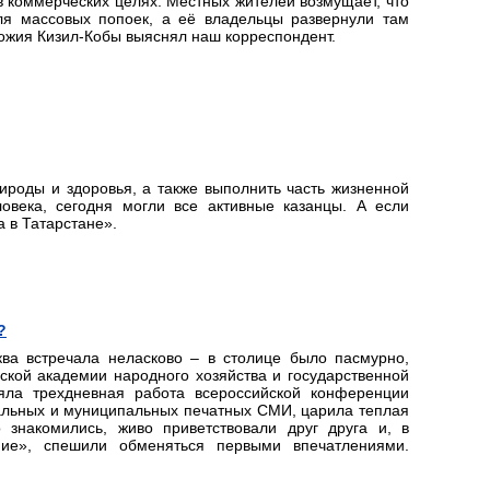
 коммерческих целях. Местных жителей возмущает, что
ля массовых попоек, а её владельцы развернули там
ножия Кизил-Кобы выяснял наш корреспондент.
ироды и здоровья, а также выполнить часть жизненной
овека, сегодня могли все активные казанцы. А если
а в Татарстане».
?
ва встречала неласково – в столице было пасмурно,
ской академии народного хозяйства и государственной
яла трехдневная работа всероссийской конференции
нальных и муниципальных печатных СМИ, царила теплая
знакомились, живо приветствовали друг друга и, в
ие», спешили обменяться первыми впечатлениями.