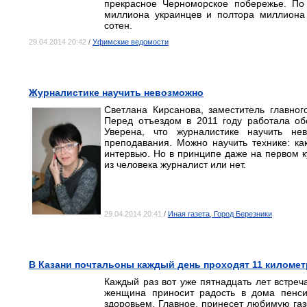
прекрасное Черноморское побережье. По
миллиона украинцев и полтора миллиона 
сотен.
29.04.2014 20:42
/
Уфимские ведомости
Журналистике научить невозможно
Светлана Кирсанова, заместитель главног
Перед отъездом в 2011 году работала обо
Уверена, что журналистике научить нев
преподавания. Можно научить технике: ка
интервью. Но в принципе даже на первом к
из человека журналист или нет.
29.04.2014 20:41
/
Иная газета, Город Березники
В Казани почтальоны каждый день проходят 11 киломе
Каждый раз вот уже пятнадцать лет встре
женщина приносит радость в дома пенси
здоровьем. Главное, принесет любимую газе