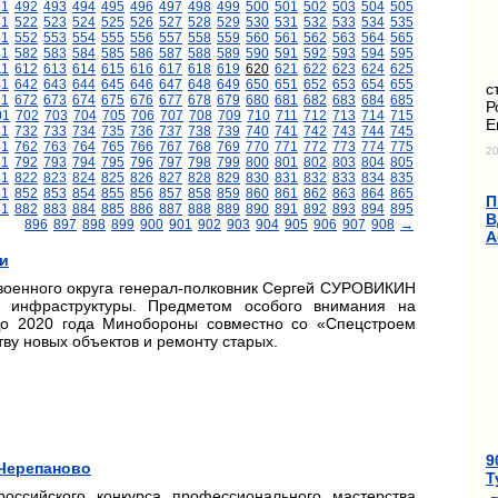
91
492
493
494
495
496
497
498
499
500
501
502
503
504
505
21
522
523
524
525
526
527
528
529
530
531
532
533
534
535
51
552
553
554
555
556
557
558
559
560
561
562
563
564
565
81
582
583
584
585
586
587
588
589
590
591
592
593
594
595
11
612
613
614
615
616
617
618
619
620
621
622
623
624
625
41
642
643
644
645
646
647
648
649
650
651
652
653
654
655
с
71
672
673
674
675
676
677
678
679
680
681
682
683
684
685
Р
01
702
703
704
705
706
707
708
709
710
711
712
713
714
715
Е
31
732
733
734
735
736
737
738
739
740
741
742
743
744
745
61
762
763
764
765
766
767
768
769
770
771
772
773
774
775
20
91
792
793
794
795
796
797
798
799
800
801
802
803
804
805
21
822
823
824
825
826
827
828
829
830
831
832
833
834
835
51
852
853
854
855
856
857
858
859
860
861
862
863
864
865
П
81
882
883
884
885
886
887
888
889
890
891
892
893
894
895
В
896
897
898
899
900
901
902
903
904
905
906
907
908
→
А
ки
военного округа генерал-полковник Сергей СУРОВИКИН
я инфраструктуры. Предметом особого внимания на
До 2020 года Минобороны совместно со «Спецстроем
ву новых объектов и ремонту старых.
9
 Черепаново
Т
оссийского конкурса профессионального мастерства