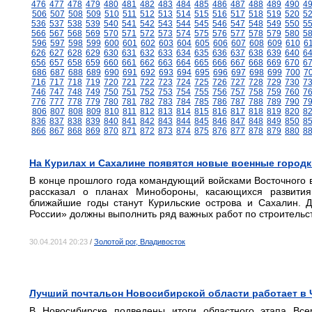
476
477
478
479
480
481
482
483
484
485
486
487
488
489
490
4
506
507
508
509
510
511
512
513
514
515
516
517
518
519
520
5
536
537
538
539
540
541
542
543
544
545
546
547
548
549
550
5
566
567
568
569
570
571
572
573
574
575
576
577
578
579
580
5
596
597
598
599
600
601
602
603
604
605
606
607
608
609
610
6
626
627
628
629
630
631
632
633
634
635
636
637
638
639
640
6
656
657
658
659
660
661
662
663
664
665
666
667
668
669
670
6
686
687
688
689
690
691
692
693
694
695
696
697
698
699
700
7
716
717
718
719
720
721
722
723
724
725
726
727
728
729
730
7
746
747
748
749
750
751
752
753
754
755
756
757
758
759
760
7
776
777
778
779
780
781
782
783
784
785
786
787
788
789
790
7
806
807
808
809
810
811
812
813
814
815
816
817
818
819
820
8
836
837
838
839
840
841
842
843
844
845
846
847
848
849
850
8
866
867
868
869
870
871
872
873
874
875
876
877
878
879
880
8
На Курилах и Сахалине появятся новые военные город
В конце прошлого года командующий войсками Восточного 
рассказал о планах Минобороны, касающихся развити
ближайшие годы станут Курильские острова и Сахалин. 
России» должны выполнить ряд важных работ по строительст
30.04.2014 20:23
/
Золотой рог, Владивосток
Лучший почтальон Новосибирской области работает в
В Новосибирске подведены итоги областного этапа Всер