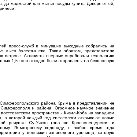
, да жидкостей для мытья посуды купить. Доверяют ей,
ринесет.
елей пресс-служб в минувшие выходные собрались на
жье мыса Ахлестышева. Таким образом, представители
а острове. Активисты впервые опробовали технологию
анных 1,5 тонн отходов были отправлены на безопасную
 Симферопольского района Крыма в представлении не
и Симферополя и района. Огромное научное значение
постсоветском пространстве - Кизил-Коба на западном
ва, в которой каждый год спелеологи открывают новые
ной речушке Су-Учхан (она же Краснопещерская и
рному 25-метровому водопаду, в любое время года
ерритории у подножия заповедного урочища, которую