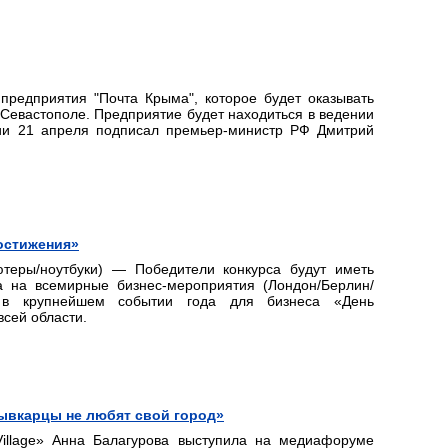
предприятия "Почта Крыма", которое будет оказывать
 Севастополе. Предприятие будет находиться в ведении
нии 21 апреля подписал премьер-министр РФ Дмитрий
остижения»
теры/ноутбуки) — Победители конкурса будут иметь
а на всемирные бизнес-мероприятия (Лондон/Берлин/
 в крупнейшем событии года для бизнеса «День
сей области.
тывкарцы не любят свой город»
Village» Анна Балагурова выступила на медиафоруме