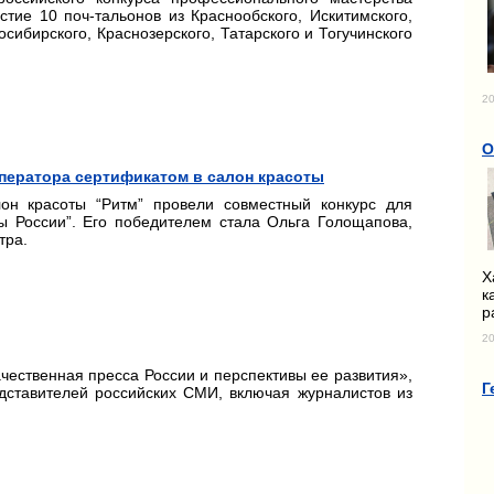
тие 10 поч-тальонов из Краснообского, Искитимского,
осибирского, Краснозерского, Татарского и Тогучинского
20
О
ператора сертификатом в салон красоты
лон красоты “Ритм” провели совместный конкурс для
ы России”. Его победителем стала Ольга Голощапова,
тра.
Х
к
р
20
ественная пресса России и перспективы ее развития»,
Г
дставителей российских СМИ, включая журналистов из