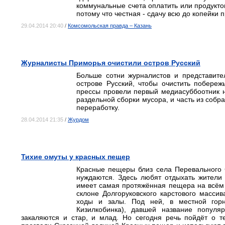
коммунальные счета оплатить или продуктов
потому что честная - сдачу всю до копейки п
29.04.2014 20:40
/
Комсомольская правда – Казань
Журналисты Приморья очистили остров Русский
Больше сотни журналистов и представит
острове Русский, чтобы очистить побере
прессы провели первый медиасуббоотник н
раздельной сборки мусора, и часть из собр
переработку.
28.04.2014 21:35
/
Журдом
Тихие омуты у красных пещер
Красные пещеры близ села Перевального
нуждаются. Здесь любят отдыхать жител
имеет самая протяжённая пещера на всём 
склоне Долгоруковского карстового масси
ходы и залы. Под ней, в местной гор
Кизилкобинка), давшей название популя
закаляются и стар, и млад. Но сегодня речь пойдёт о т