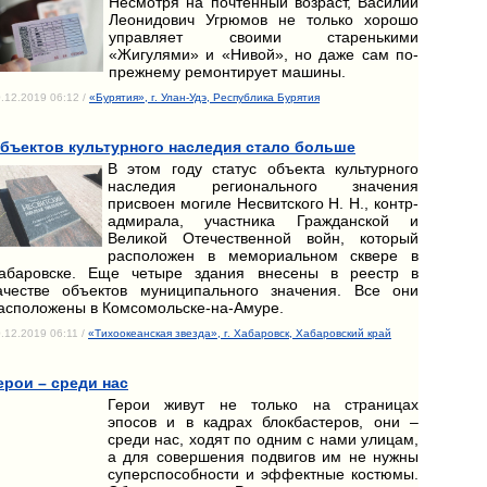
Несмотря на почтенный возраст, Василий
Леонидович Угрюмов не только хорошо
управляет своими старенькими
«Жигулями» и «Нивой», но даже сам по-
прежнему ремонтирует машины.
.12.2019 06:12 /
«Бурятия», г. Улан-Удэ, Республика Бурятия
бъектов культурного наследия стало больше
В этом году статус объекта культурного
наследия регионального значения
присвоен могиле Несвитского Н. Н., контр-
адмирала, участника Гражданской и
Великой Отечественной войн, который
расположен в мемориальном сквере в
абаровске. Еще четыре здания внесены в реестр в
ачестве объектов муниципального значения. Все они
асположены в Комсомольске-на-Амуре.
.12.2019 06:11 /
«Тихоокеанская звезда», г. Хабаровск, Хабаровский край
ерои – среди нас
Герои живут не только на страницах
эпосов и в кадрах блокбастеров, они –
среди нас, ходят по одним с нами улицам,
а для совершения подвигов им не нужны
суперспособности и эффектные костюмы.