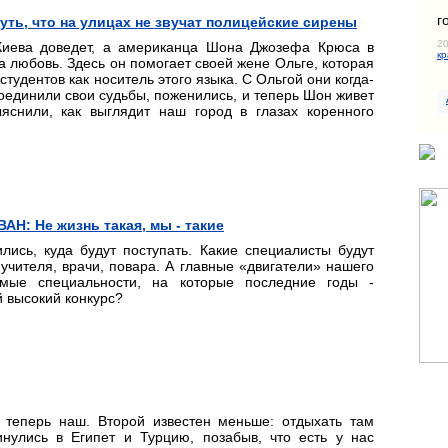
г
ть, что на улицах не звучат полицейские сирены
20
о Киева доведет, а американца Шона Джозефа Крюса в
кр
 любовь. Здесь он помогает своей жене Ольге, которая
студентов как носитель этого языка. С Ольгой они когда-
соединили свои судьбы, поженились, и теперь Шон живет
снили, как выглядит наш город в глазах коренного
АН: Не жизнь такая, мы - такие
лись, куда будут поступать. Какие специалисты будут
, учителя, врачи, повара. А главные «двигатели» нашего
самые специальности, на которые последние годы -
й высокий конкурс?
 теперь наш. Второй известен меньше: отдыхать там
инулись в Египет и Турцию, позабыв, что есть у нас