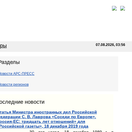
оры
07.08.2026, 03:56
Разделы
Новости АРС-ПРЕСС
Новости регионов
оследние новости
татья Министра иностранных дел Российской
едерации С. В. Лаврова «Соседи по Европе».
оссия-ЕС: тридцать лет отношений» для
Российской газеты», 18 декабря 2019 года
30 лет назад, 18 декабря 1989 г. в