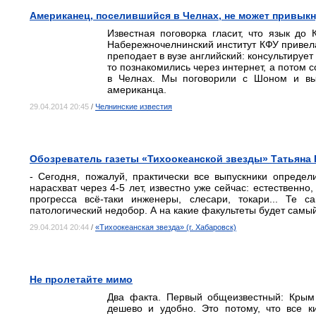
Американец, поселившийся в Челнах, не может привыкну
Известная поговорка гласит, что язык д
Набережночелнинский институт КФУ привела
преподает в вузе английский: консультирует 
то познакомились через интернет, а потом 
в Челнах. Мы поговорили с Шоном и выя
американца.
29.04.2014 20:45
/
Челнинские известия
Обозреватель газеты «Тихоокеанской звезды» Татьяна В
- Сегодня, пожалуй, практически все выпускники определи
нарасхват через 4-5 лет, известно уже сейчас: естественно
прогресса всё-таки инженеры, слесари, токари... Те 
патологический недобор. А на какие факультеты будет самы
29.04.2014 20:44
/
«Тихоокеанская звезда» (г. Хабаровск)
Не пролетайте мимо
Два факта. Первый общеизвестный: Крым
дешево и удобно. Это потому, что все к