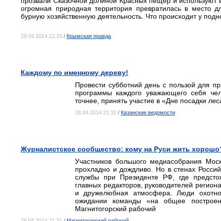
прозвали Сказочной долиной Красных пещер и используют в
огромная природная территория превратилась в место д
бурную хозяйственную деятельность. Что происходит у под
28.04.2014 21:33
/
Крымская правда
Каждому по именному дереву!
Провести субботний день с пользой для пр
программы каждого уважающего себя чел
точнее, принять участие в «Дне посадки лес
28.04.2014 21:32
/
Казанские ведомости
Журналистское сообщество: кому на Руси жить хорошо
Участников большого медиасобрания Моск
прохладно и дождливо. Но в стенах Россий
службы при Президенте РФ, где предсто
главных редакторов, руководителей регио
и дружелюбная атмосфера. Люди охотно 
ожидании команды «на общее построен
Магнитогорский рабочий
28.04.2014 21:31
/
Магнитогорский рабочий