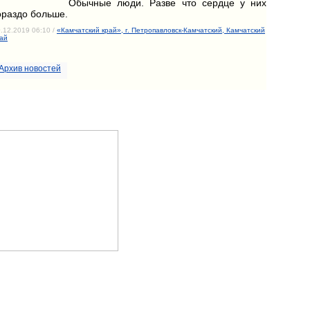
Обычные люди. Разве что сердце у них
ораздо больше.
.12.2019 06:10 /
«Камчатский край», г. Петропавловск-Камчатский, Камчатский
ай
Архив новостей