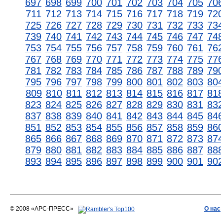
697
698
699
700
701
702
703
704
705
70
711
712
713
714
715
716
717
718
719
72
725
726
727
728
729
730
731
732
733
73
739
740
741
742
743
744
745
746
747
74
753
754
755
756
757
758
759
760
761
76
767
768
769
770
771
772
773
774
775
77
781
782
783
784
785
786
787
788
789
79
795
796
797
798
799
800
801
802
803
80
809
810
811
812
813
814
815
816
817
81
823
824
825
826
827
828
829
830
831
83
837
838
839
840
841
842
843
844
845
84
851
852
853
854
855
856
857
858
859
86
865
866
867
868
869
870
871
872
873
87
879
880
881
882
883
884
885
886
887
88
893
894
895
896
897
898
899
900
901
90
© 2008 «АРС-ПРЕСС»
О нас