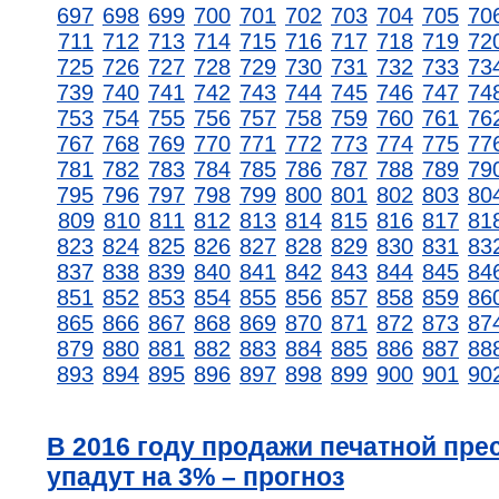
697
698
699
700
701
702
703
704
705
70
711
712
713
714
715
716
717
718
719
72
725
726
727
728
729
730
731
732
733
73
739
740
741
742
743
744
745
746
747
74
753
754
755
756
757
758
759
760
761
76
767
768
769
770
771
772
773
774
775
77
781
782
783
784
785
786
787
788
789
79
795
796
797
798
799
800
801
802
803
80
809
810
811
812
813
814
815
816
817
81
823
824
825
826
827
828
829
830
831
83
837
838
839
840
841
842
843
844
845
84
851
852
853
854
855
856
857
858
859
86
865
866
867
868
869
870
871
872
873
87
879
880
881
882
883
884
885
886
887
88
893
894
895
896
897
898
899
900
901
90
В 2016 году продажи печатной пре
упадут на 3% – прогноз