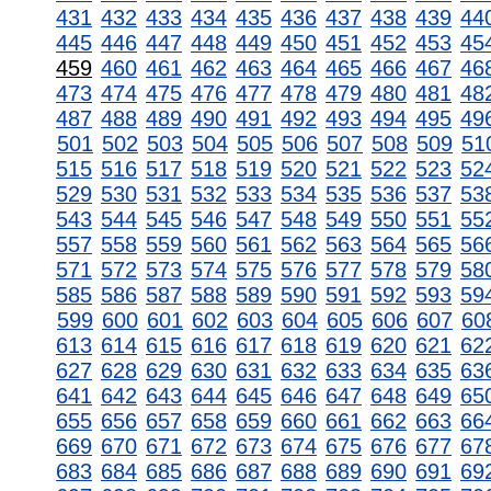
431
432
433
434
435
436
437
438
439
44
445
446
447
448
449
450
451
452
453
45
459
460
461
462
463
464
465
466
467
46
473
474
475
476
477
478
479
480
481
48
487
488
489
490
491
492
493
494
495
49
501
502
503
504
505
506
507
508
509
51
515
516
517
518
519
520
521
522
523
52
529
530
531
532
533
534
535
536
537
53
543
544
545
546
547
548
549
550
551
55
557
558
559
560
561
562
563
564
565
56
571
572
573
574
575
576
577
578
579
58
585
586
587
588
589
590
591
592
593
59
599
600
601
602
603
604
605
606
607
60
613
614
615
616
617
618
619
620
621
62
627
628
629
630
631
632
633
634
635
63
641
642
643
644
645
646
647
648
649
65
655
656
657
658
659
660
661
662
663
66
669
670
671
672
673
674
675
676
677
67
683
684
685
686
687
688
689
690
691
69