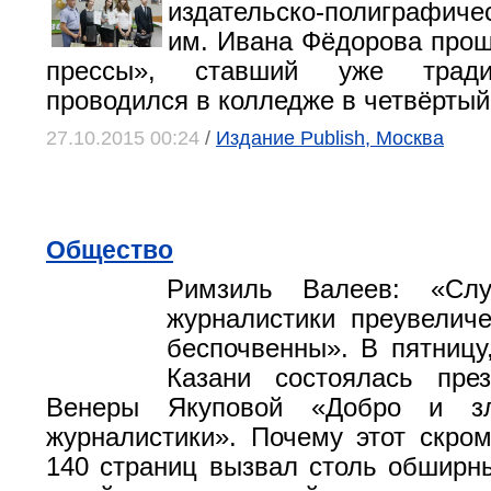
издательско-полиграфич
им. Ивана Фёдорова про
прессы», ставший уже тради
проводился в колледже в четвёртый
27.10.2015 00:24
/
Издание Publish, Москва
Общество
Римзиль Валеев: «Сл
журналистики преувелич
беспочвенны». В пятницу,
Казани состоялась през
Венеры Якуповой «Добро и зл
журналистики». Почему этот скро
140 страниц вызвал столь обширн