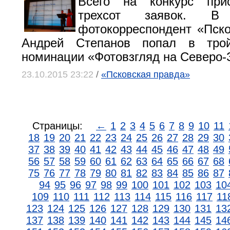
Всего на конкурс при
трехсот заявок. В
фотокорреспондент «Пск
Андрей Степанов попал в тро
номинации «Фотовзгляд на Северо-
23.10.2015 23:22
/
«Псковская правда»
Страницы:
←
1
2
3
4
5
6
7
8
9
10
11
18
19
20
21
22
23
24
25
26
27
28
29
30
37
38
39
40
41
42
43
44
45
46
47
48
49
56
57
58
59
60
61
62
63
64
65
66
67
68
75
76
77
78
79
80
81
82
83
84
85
86
87
94
95
96
97
98
99
100
101
102
103
10
109
110
111
112
113
114
115
116
117
11
123
124
125
126
127
128
129
130
131
13
137
138
139
140
141
142
143
144
145
14