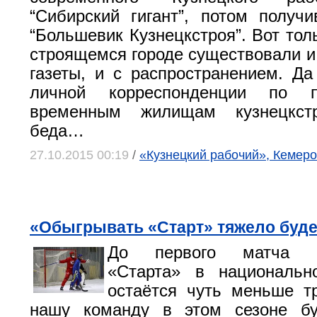
“Сибирский гигант”, потом получ
“Большевик Кузнецкстроя”. Вот тол
строящемся городе существовали и 
газеты, и с распространением. Да
личной корреспонденции по 
временным жилищам кузнецкст
беда…
27.10.2015 00:19
/
«Кузнецкий рабочий», Кемеро
«Обыгрывать «Старт» тяжело буде
До первого матча ни
«Старта» в национальн
остаётся чуть меньше т
нашу команду в этом сезоне бу