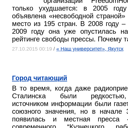
организации FreedomHo
только ухудшается: в 2005 год
объявлена «несвободной страной» 
место из 195 стран. В 2008 году –
2009 году она уже опустилась н
рейтинге свободы прессы. Почему т
27.10.2015 00:19
/
« Наш университет», Якутск
Город читающий
В то время, когда даже радиопри
Сталинска были редкостью
источником информации были газе
союзного значения, но в начале 
появилась и местная пресса -
современного “Кузнецкого раб