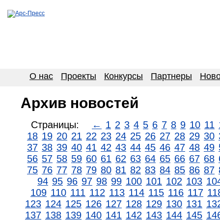
О нас
Проекты
Конкурсы
Партнеры
Ново
Архив новостей
Страницы:
←
1
2
3
4
5
6
7
8
9
10
11
18
19
20
21
22
23
24
25
26
27
28
29
30
37
38
39
40
41
42
43
44
45
46
47
48
49
56
57
58
59
60
61
62
63
64
65
66
67
68
75
76
77
78
79
80
81
82
83
84
85
86
87
94
95
96
97
98
99
100
101
102
103
10
109
110
111
112
113
114
115
116
117
11
123
124
125
126
127
128
129
130
131
13
137
138
139
140
141
142
143
144
145
14