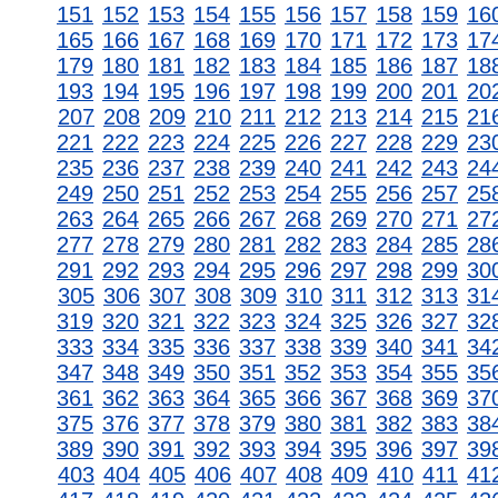
151
152
153
154
155
156
157
158
159
16
165
166
167
168
169
170
171
172
173
17
179
180
181
182
183
184
185
186
187
18
193
194
195
196
197
198
199
200
201
20
207
208
209
210
211
212
213
214
215
21
221
222
223
224
225
226
227
228
229
23
235
236
237
238
239
240
241
242
243
24
249
250
251
252
253
254
255
256
257
25
263
264
265
266
267
268
269
270
271
27
277
278
279
280
281
282
283
284
285
28
291
292
293
294
295
296
297
298
299
30
305
306
307
308
309
310
311
312
313
31
319
320
321
322
323
324
325
326
327
32
333
334
335
336
337
338
339
340
341
34
347
348
349
350
351
352
353
354
355
35
361
362
363
364
365
366
367
368
369
37
375
376
377
378
379
380
381
382
383
38
389
390
391
392
393
394
395
396
397
39
403
404
405
406
407
408
409
410
411
41