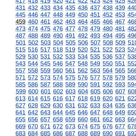
417
418
419
420
421
422
423
424
425
42
431
432
433
434
435
436
437
438
439
44
445
446
447
448
449
450
451
452
453
45
459
460
461
462
463
464
465
466
467
46
473
474
475
476
477
478
479
480
481
48
487
488
489
490
491
492
493
494
495
49
501
502
503
504
505
506
507
508
509
51
515
516
517
518
519
520
521
522
523
52
529
530
531
532
533
534
535
536
537
53
543
544
545
546
547
548
549
550
551
55
557
558
559
560
561
562
563
564
565
56
571
572
573
574
575
576
577
578
579
58
585
586
587
588
589
590
591
592
593
59
599
600
601
602
603
604
605
606
607
60
613
614
615
616
617
618
619
620
621
62
627
628
629
630
631
632
633
634
635
63
641
642
643
644
645
646
647
648
649
65
655
656
657
658
659
660
661
662
663
66
669
670
671
672
673
674
675
676
677
67
683
684
685
686
687
688
689
690
691
69