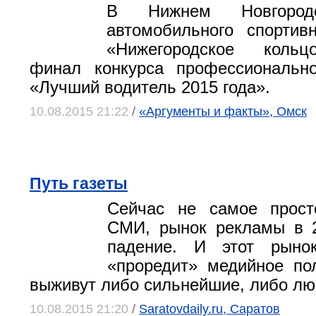
В Нижнем Новгоро
автомобильного спортив
«Нижегородское кольц
финал конкурса профессионально
«Лучший водитель 2015 года».
10.08.2015 21:22
/
«Аргументы и факты», Омск
Путь газеты
Сейчас не самое прос
СМИ, рынок рекламы в 2
падение. И этот рыно
«проредит» медийное по
выживут либо сильнейшие, либо л
10.08.2015 21:20
/
Saratovdaily.ru, Саратов