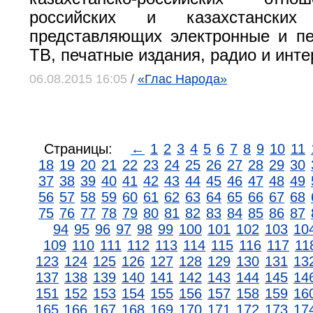
российских и казахстанских 
представляющих электронные и п
ТВ, печатные издания, радио и инте
06.08.2015 16:05
/
«Глас Народа»
Страницы:
←
1
2
3
4
5
6
7
8
9
10
11
18
19
20
21
22
23
24
25
26
27
28
29
30
37
38
39
40
41
42
43
44
45
46
47
48
49
56
57
58
59
60
61
62
63
64
65
66
67
68
75
76
77
78
79
80
81
82
83
84
85
86
87
94
95
96
97
98
99
100
101
102
103
10
109
110
111
112
113
114
115
116
117
11
123
124
125
126
127
128
129
130
131
13
137
138
139
140
141
142
143
144
145
14
151
152
153
154
155
156
157
158
159
16
165
166
167
168
169
170
171
172
173
17