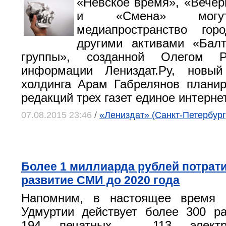
«Невское время», «Вечер
и «Смена» могут
медиапространство го
другими активами «Балт
группы», созданной Олегом 
информации Лениздат.Ру, новы
холдинга Арам Габрелянов планир
редакций трех газет единое интерн
07.08.2015 23:46
/
«Лениздат» (Санкт-Петербург
Более 1 миллиарда рублей потрати
развитие СМИ до 2020 года
Напомним, в настоящее время 
Удмуртии действует более 300 р
194 печатных , 113 элек