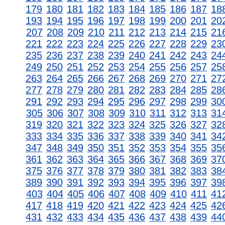
179
180
181
182
183
184
185
186
187
18
193
194
195
196
197
198
199
200
201
20
207
208
209
210
211
212
213
214
215
21
221
222
223
224
225
226
227
228
229
23
235
236
237
238
239
240
241
242
243
24
249
250
251
252
253
254
255
256
257
25
263
264
265
266
267
268
269
270
271
27
277
278
279
280
281
282
283
284
285
28
291
292
293
294
295
296
297
298
299
30
305
306
307
308
309
310
311
312
313
31
319
320
321
322
323
324
325
326
327
32
333
334
335
336
337
338
339
340
341
34
347
348
349
350
351
352
353
354
355
35
361
362
363
364
365
366
367
368
369
37
375
376
377
378
379
380
381
382
383
38
389
390
391
392
393
394
395
396
397
39
403
404
405
406
407
408
409
410
411
41
417
418
419
420
421
422
423
424
425
42
431
432
433
434
435
436
437
438
439
44