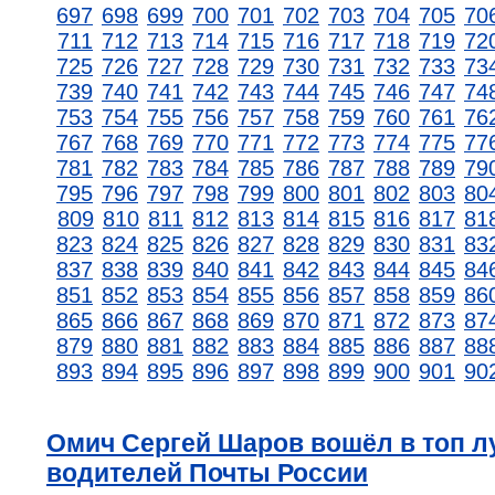
697
698
699
700
701
702
703
704
705
70
711
712
713
714
715
716
717
718
719
72
725
726
727
728
729
730
731
732
733
73
739
740
741
742
743
744
745
746
747
74
753
754
755
756
757
758
759
760
761
76
767
768
769
770
771
772
773
774
775
77
781
782
783
784
785
786
787
788
789
79
795
796
797
798
799
800
801
802
803
80
809
810
811
812
813
814
815
816
817
81
823
824
825
826
827
828
829
830
831
83
837
838
839
840
841
842
843
844
845
84
851
852
853
854
855
856
857
858
859
86
865
866
867
868
869
870
871
872
873
87
879
880
881
882
883
884
885
886
887
88
893
894
895
896
897
898
899
900
901
90
Омич Сергей Шаров вошёл в топ 
водителей Почты России