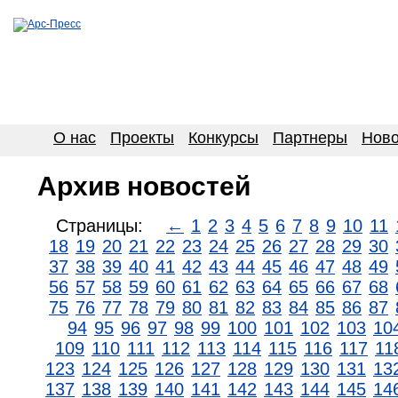
О нас
Проекты
Конкурсы
Партнеры
Ново
Архив новостей
Страницы:
←
1
2
3
4
5
6
7
8
9
10
11
18
19
20
21
22
23
24
25
26
27
28
29
30
37
38
39
40
41
42
43
44
45
46
47
48
49
56
57
58
59
60
61
62
63
64
65
66
67
68
75
76
77
78
79
80
81
82
83
84
85
86
87
94
95
96
97
98
99
100
101
102
103
10
109
110
111
112
113
114
115
116
117
11
123
124
125
126
127
128
129
130
131
13
137
138
139
140
141
142
143
144
145
14