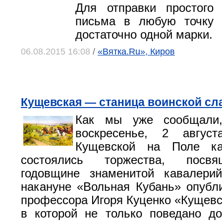
Для отправки простого 
письма в любую точку 
достаточно одной марки.
06.08.2015 16:08
/
«Вятка.Ru», Киров
Кущевская — станица воинской сл
Как мы уже сообщали
воскресенье, 2 авгус
Кущевской на Поле ка
состоялись торжества, посв
годовщине знаменитой кавалерий
накануне «Вольная Кубань» опубл
профессора Игоря Куценко «Кущевс
в которой не только поведано д