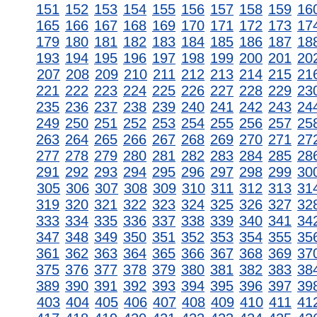
151
152
153
154
155
156
157
158
159
16
165
166
167
168
169
170
171
172
173
17
179
180
181
182
183
184
185
186
187
18
193
194
195
196
197
198
199
200
201
20
207
208
209
210
211
212
213
214
215
21
221
222
223
224
225
226
227
228
229
23
235
236
237
238
239
240
241
242
243
24
249
250
251
252
253
254
255
256
257
25
263
264
265
266
267
268
269
270
271
27
277
278
279
280
281
282
283
284
285
28
291
292
293
294
295
296
297
298
299
30
305
306
307
308
309
310
311
312
313
31
319
320
321
322
323
324
325
326
327
32
333
334
335
336
337
338
339
340
341
34
347
348
349
350
351
352
353
354
355
35
361
362
363
364
365
366
367
368
369
37
375
376
377
378
379
380
381
382
383
38
389
390
391
392
393
394
395
396
397
39
403
404
405
406
407
408
409
410
411
41