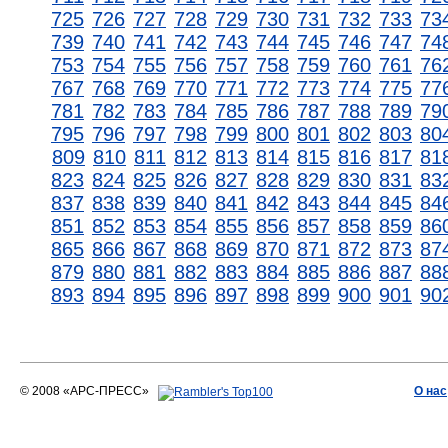
725
726
727
728
729
730
731
732
733
73
739
740
741
742
743
744
745
746
747
74
753
754
755
756
757
758
759
760
761
76
767
768
769
770
771
772
773
774
775
77
781
782
783
784
785
786
787
788
789
79
795
796
797
798
799
800
801
802
803
80
809
810
811
812
813
814
815
816
817
81
823
824
825
826
827
828
829
830
831
83
837
838
839
840
841
842
843
844
845
84
851
852
853
854
855
856
857
858
859
86
865
866
867
868
869
870
871
872
873
87
879
880
881
882
883
884
885
886
887
88
893
894
895
896
897
898
899
900
901
90
© 2008 «АРС-ПРЕСС»
О нас
АРС-ПРЕСС
О воде 