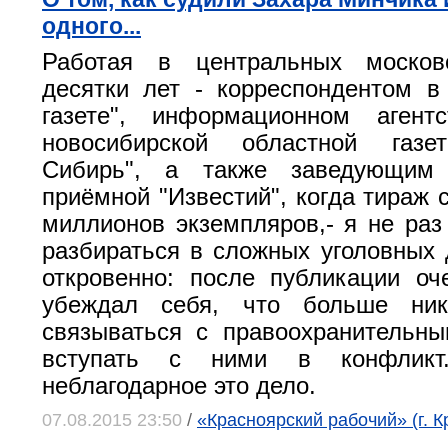
одного...
Работая в центральных москов
десятки лет - корреспондентом в
газете", информационном аген
новосибирской областной газе
Сибирь", а также заведующим 
приёмной "Известий", когда тираж 
миллионов экземпляров,- я не ра
разбираться в сложных уголовных 
откровенно: после публикации оч
убеждал себя, что больше ник
связываться с правоохранительн
вступать с ними в конфликт
неблагодарное это дело.
07.08.2015 23:50
/
«Красноярский рабочий» (г. К