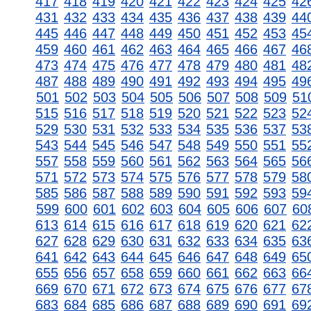
417
418
419
420
421
422
423
424
425
42
431
432
433
434
435
436
437
438
439
44
445
446
447
448
449
450
451
452
453
45
459
460
461
462
463
464
465
466
467
46
473
474
475
476
477
478
479
480
481
48
487
488
489
490
491
492
493
494
495
49
501
502
503
504
505
506
507
508
509
51
515
516
517
518
519
520
521
522
523
52
529
530
531
532
533
534
535
536
537
53
543
544
545
546
547
548
549
550
551
55
557
558
559
560
561
562
563
564
565
56
571
572
573
574
575
576
577
578
579
58
585
586
587
588
589
590
591
592
593
59
599
600
601
602
603
604
605
606
607
60
613
614
615
616
617
618
619
620
621
62
627
628
629
630
631
632
633
634
635
63
641
642
643
644
645
646
647
648
649
65
655
656
657
658
659
660
661
662
663
66
669
670
671
672
673
674
675
676
677
67
683
684
685
686
687
688
689
690
691
69