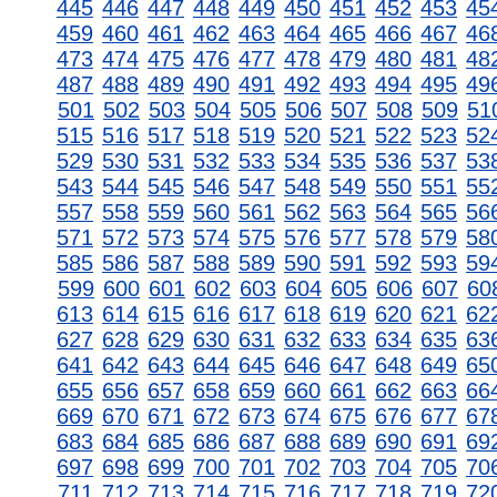
445
446
447
448
449
450
451
452
453
45
459
460
461
462
463
464
465
466
467
46
473
474
475
476
477
478
479
480
481
48
487
488
489
490
491
492
493
494
495
49
501
502
503
504
505
506
507
508
509
51
515
516
517
518
519
520
521
522
523
52
529
530
531
532
533
534
535
536
537
53
543
544
545
546
547
548
549
550
551
55
557
558
559
560
561
562
563
564
565
56
571
572
573
574
575
576
577
578
579
58
585
586
587
588
589
590
591
592
593
59
599
600
601
602
603
604
605
606
607
60
613
614
615
616
617
618
619
620
621
62
627
628
629
630
631
632
633
634
635
63
641
642
643
644
645
646
647
648
649
65
655
656
657
658
659
660
661
662
663
66
669
670
671
672
673
674
675
676
677
67
683
684
685
686
687
688
689
690
691
69
697
698
699
700
701
702
703
704
705
70
711
712
713
714
715
716
717
718
719
72