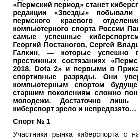
«Пермский период» станет киберспо
редакции «Звезды» побывали 
пермского краевого отделен
компьютерного спорта России Па
самые успешные киберспортс
Георгий Постаногов, Сергей Вла
Галкин, — которые успешно 
престижных состязаниях «Перм
2018. Dota 2» и первыми в Прик
спортивные разряды. Они уве
компьютерным спортом будуще
старшим поколениям сложно пон
молодежи. Достаточно лишь 
киберспорт зрело и непредвзято…
Спорт № 1
Участники рынка киберспорта с н