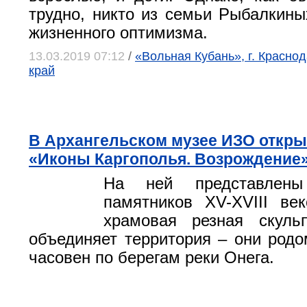
трудно, никто из семьи Рыбалкины
жизненного оптимизма.
13.03.2019 07:12
/
«Вольная Кубань», г. Красно
край
В Архангельском музее ИЗО откр
«Иконы Каргополья. Возрождение
На ней представлен
памятников XV-XVIII ве
храмовая резная скульп
объединяет территория – они родо
часовен по берегам реки Онега.