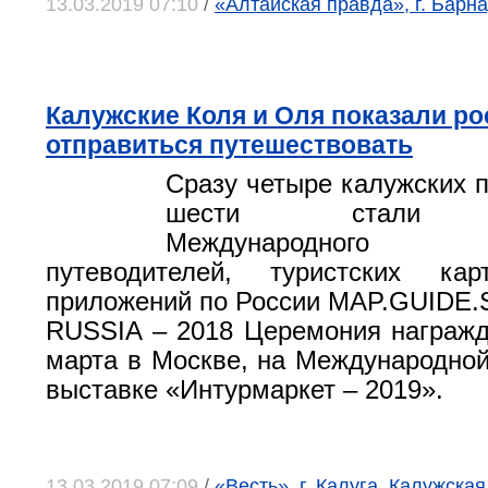
13.03.2019 07:10
/
«Алтайская правда», г. Барна
Калужские Коля и Оля показали ро
отправиться путешествовать
Сразу четыре калужских п
шести стали л
Международного
путеводителей, туристских 
приложений по России MAP.GUID
RUSSIA – 2018 Церемония награж
марта в Москве, на Международной
выставке «Интурмаркет – 2019».
13.03.2019 07:09
/
«Весть», г. Калуга, Калужская