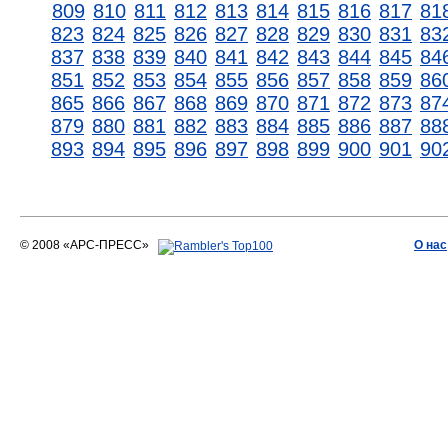
809
810
811
812
813
814
815
816
817
81
823
824
825
826
827
828
829
830
831
83
837
838
839
840
841
842
843
844
845
84
851
852
853
854
855
856
857
858
859
86
865
866
867
868
869
870
871
872
873
87
879
880
881
882
883
884
885
886
887
88
893
894
895
896
897
898
899
900
901
90
© 2008 «АРС-ПРЕСС»
О нас
АРС-ПРЕСС
О воде 