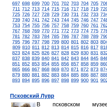
697
698
699
700
701
702
703
704
705
70
711
712
713
714
715
716
717
718
719
72
725
726
727
728
729
730
731
732
733
73
739
740
741
742
743
744
745
746
747
74
753
754
755
756
757
758
759
760
761
76
767
768
769
770
771
772
773
774
775
77
781
782
783
784
785
786
787
788
789
79
795
796
797
798
799
800
801
802
803
80
809
810
811
812
813
814
815
816
817
81
823
824
825
826
827
828
829
830
831
83
837
838
839
840
841
842
843
844
845
84
851
852
853
854
855
856
857
858
859
86
865
866
867
868
869
870
871
872
873
87
879
880
881
882
883
884
885
886
887
88
893
894
895
896
897
898
899
900
901
90
Псковский Лувр
В псковском музее