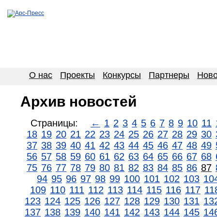
О нас
Проекты
Конкурсы
Партнеры
Ново
Архив новостей
Страницы:
←
1
2
3
4
5
6
7
8
9
10
11
18
19
20
21
22
23
24
25
26
27
28
29
30
37
38
39
40
41
42
43
44
45
46
47
48
49
56
57
58
59
60
61
62
63
64
65
66
67
68
75
76
77
78
79
80
81
82
83
84
85
86
87
94
95
96
97
98
99
100
101
102
103
10
109
110
111
112
113
114
115
116
117
11
123
124
125
126
127
128
129
130
131
13
137
138
139
140
141
142
143
144
145
14