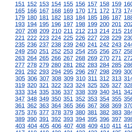
151
152
153
154
155
156
157
158
159
16
165
166
167
168
169
170
171
172
173
17
179
180
181
182
183
184
185
186
187
18
193
194
195
196
197
198
199
200
201
20
207
208
209
210
211
212
213
214
215
21
221
222
223
224
225
226
227
228
229
23
235
236
237
238
239
240
241
242
243
24
249
250
251
252
253
254
255
256
257
25
263
264
265
266
267
268
269
270
271
27
277
278
279
280
281
282
283
284
285
28
291
292
293
294
295
296
297
298
299
30
305
306
307
308
309
310
311
312
313
31
319
320
321
322
323
324
325
326
327
32
333
334
335
336
337
338
339
340
341
34
347
348
349
350
351
352
353
354
355
35
361
362
363
364
365
366
367
368
369
37
375
376
377
378
379
380
381
382
383
38
389
390
391
392
393
394
395
396
397
39
403
404
405
406
407
408
409
410
411
41