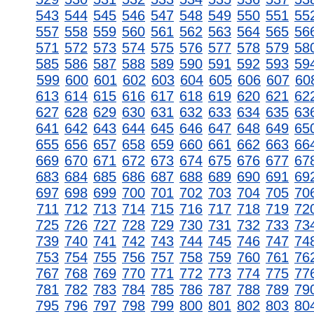
543
544
545
546
547
548
549
550
551
55
557
558
559
560
561
562
563
564
565
56
571
572
573
574
575
576
577
578
579
58
585
586
587
588
589
590
591
592
593
59
599
600
601
602
603
604
605
606
607
60
613
614
615
616
617
618
619
620
621
62
627
628
629
630
631
632
633
634
635
63
641
642
643
644
645
646
647
648
649
65
655
656
657
658
659
660
661
662
663
66
669
670
671
672
673
674
675
676
677
67
683
684
685
686
687
688
689
690
691
69
697
698
699
700
701
702
703
704
705
70
711
712
713
714
715
716
717
718
719
72
725
726
727
728
729
730
731
732
733
73
739
740
741
742
743
744
745
746
747
74
753
754
755
756
757
758
759
760
761
76
767
768
769
770
771
772
773
774
775
77
781
782
783
784
785
786
787
788
789
79
795
796
797
798
799
800
801
802
803
80