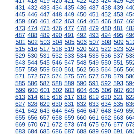
417
418
419
420
421
422
423
424
425
42
431
432
433
434
435
436
437
438
439
44
445
446
447
448
449
450
451
452
453
45
459
460
461
462
463
464
465
466
467
46
473
474
475
476
477
478
479
480
481
48
487
488
489
490
491
492
493
494
495
49
501
502
503
504
505
506
507
508
509
51
515
516
517
518
519
520
521
522
523
52
529
530
531
532
533
534
535
536
537
53
543
544
545
546
547
548
549
550
551
55
557
558
559
560
561
562
563
564
565
56
571
572
573
574
575
576
577
578
579
58
585
586
587
588
589
590
591
592
593
59
599
600
601
602
603
604
605
606
607
60
613
614
615
616
617
618
619
620
621
62
627
628
629
630
631
632
633
634
635
63
641
642
643
644
645
646
647
648
649
65
655
656
657
658
659
660
661
662
663
66
669
670
671
672
673
674
675
676
677
67
683
684
685
686
687
688
689
690
691
69