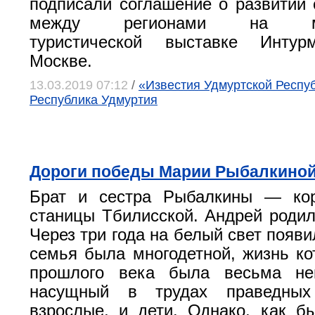
подписали соглашение о развитии 
между регионами на меж
туристической выставке Интур
Москве.
13.03.2019 07:12
/
«Известия Удмуртской Республ
Республика Удмуртия
Дороги победы Марии Рыбалкино
Брат и сестра Рыбалкины — ко
станицы Тбилисской. Андрей родилс
Через три года на белый свет появ
семья была многодетной, жизнь ко
прошлого века была весьма не
насущный в трудах праведны
взрослые, и дети. Однако, как 