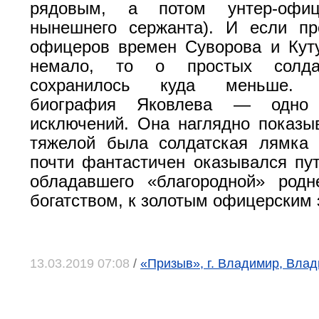
рядовым, а потом унтер-офиц
нынешнего сержанта). И если пр
офицеров времен Суворова и Кут
немало, то о простых солда
сохранилось куда меньше. Б
биография Яковлева — одно 
исключений. Она наглядно показыв
тяжелой была солдатская лямка 
почти фантастичен оказывался пут
обладавшего «благородной» родн
богатством, к золотым офицерским 
13.03.2019 07:08
/
«Призыв», г. Владимир, Влад