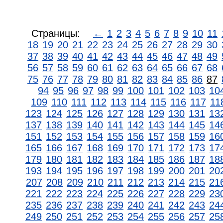
Страницы:
←
1
2
3
4
5
6
7
8
9
10
11
18
19
20
21
22
23
24
25
26
27
28
29
30
37
38
39
40
41
42
43
44
45
46
47
48
49
56
57
58
59
60
61
62
63
64
65
66
67
68
75
76
77
78
79
80
81
82
83
84
85
86
87
94
95
96
97
98
99
100
101
102
103
10
109
110
111
112
113
114
115
116
117
11
123
124
125
126
127
128
129
130
131
13
137
138
139
140
141
142
143
144
145
14
151
152
153
154
155
156
157
158
159
16
165
166
167
168
169
170
171
172
173
17
179
180
181
182
183
184
185
186
187
18
193
194
195
196
197
198
199
200
201
20
207
208
209
210
211
212
213
214
215
21
221
222
223
224
225
226
227
228
229
23
235
236
237
238
239
240
241
242
243
24
249
250
251
252
253
254
255
256
257
25