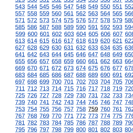
543
544
545
546
547
548
549
550
551
55
557
558
559
560
561
562
563
564
565
56
571
572
573
574
575
576
577
578
579
58
585
586
587
588
589
590
591
592
593
59
599
600
601
602
603
604
605
606
607
60
613
614
615
616
617
618
619
620
621
62
627
628
629
630
631
632
633
634
635
63
641
642
643
644
645
646
647
648
649
65
655
656
657
658
659
660
661
662
663
66
669
670
671
672
673
674
675
676
677
67
683
684
685
686
687
688
689
690
691
69
697
698
699
700
701
702
703
704
705
70
711
712
713
714
715
716
717
718
719
72
725
726
727
728
729
730
731
732
733
73
739
740
741
742
743
744
745
746
747
74
753
754
755
756
757
758
759
760
761
76
767
768
769
770
771
772
773
774
775
77
781
782
783
784
785
786
787
788
789
79
795
796
797
798
799
800
801
802
803
80