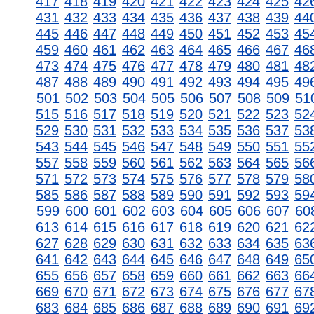
417
418
419
420
421
422
423
424
425
42
431
432
433
434
435
436
437
438
439
44
445
446
447
448
449
450
451
452
453
45
459
460
461
462
463
464
465
466
467
46
473
474
475
476
477
478
479
480
481
48
487
488
489
490
491
492
493
494
495
49
501
502
503
504
505
506
507
508
509
51
515
516
517
518
519
520
521
522
523
52
529
530
531
532
533
534
535
536
537
53
543
544
545
546
547
548
549
550
551
55
557
558
559
560
561
562
563
564
565
56
571
572
573
574
575
576
577
578
579
58
585
586
587
588
589
590
591
592
593
59
599
600
601
602
603
604
605
606
607
60
613
614
615
616
617
618
619
620
621
62
627
628
629
630
631
632
633
634
635
63
641
642
643
644
645
646
647
648
649
65
655
656
657
658
659
660
661
662
663
66
669
670
671
672
673
674
675
676
677
67
683
684
685
686
687
688
689
690
691
69