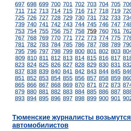
697
698
699
700
701
702
703
704
705
70
711
712
713
714
715
716
717
718
719
72
725
726
727
728
729
730
731
732
733
73
739
740
741
742
743
744
745
746
747
74
753
754
755
756
757
758
759
760
761
76
767
768
769
770
771
772
773
774
775
77
781
782
783
784
785
786
787
788
789
79
795
796
797
798
799
800
801
802
803
80
809
810
811
812
813
814
815
816
817
81
823
824
825
826
827
828
829
830
831
83
837
838
839
840
841
842
843
844
845
84
851
852
853
854
855
856
857
858
859
86
865
866
867
868
869
870
871
872
873
87
879
880
881
882
883
884
885
886
887
88
893
894
895
896
897
898
899
900
901
90
Тюменские журналисты возьмутся 
автомобилистов