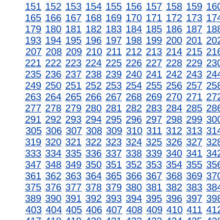
151
152
153
154
155
156
157
158
159
16
165
166
167
168
169
170
171
172
173
17
179
180
181
182
183
184
185
186
187
18
193
194
195
196
197
198
199
200
201
20
207
208
209
210
211
212
213
214
215
21
221
222
223
224
225
226
227
228
229
23
235
236
237
238
239
240
241
242
243
24
249
250
251
252
253
254
255
256
257
25
263
264
265
266
267
268
269
270
271
27
277
278
279
280
281
282
283
284
285
28
291
292
293
294
295
296
297
298
299
30
305
306
307
308
309
310
311
312
313
31
319
320
321
322
323
324
325
326
327
32
333
334
335
336
337
338
339
340
341
34
347
348
349
350
351
352
353
354
355
35
361
362
363
364
365
366
367
368
369
37
375
376
377
378
379
380
381
382
383
38
389
390
391
392
393
394
395
396
397
39
403
404
405
406
407
408
409
410
411
41