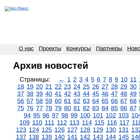
О нас
Проекты
Конкурсы
Партнеры
Ново
Архив новостей
Страницы:
←
1
2
3
4
5
6
7
8
9
10
11
18
19
20
21
22
23
24
25
26
27
28
29
30
37
38
39
40
41
42
43
44
45
46
47
48
49
56
57
58
59
60
61
62
63
64
65
66
67
68
75
76
77
78
79
80
81
82
83
84
85
86
87
94
95
96
97
98
99
100
101
102
103
10
109
110
111
112
113
114
115
116
117
11
123
124
125
126
127
128
129
130
131
13
137
138
139
140
141
142
143
144
145
14