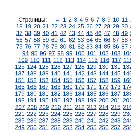
Страницы:
←
1
2
3
4
5
6
7
8
9
10
11
18
19
20
21
22
23
24
25
26
27
28
29
30
37
38
39
40
41
42
43
44
45
46
47
48
49
56
57
58
59
60
61
62
63
64
65
66
67
68
75
76
77
78
79
80
81
82
83
84
85
86
87
94
95
96
97
98
99
100
101
102
103
10
109
110
111
112
113
114
115
116
117
11
123
124
125
126
127
128
129
130
131
13
137
138
139
140
141
142
143
144
145
14
151
152
153
154
155
156
157
158
159
16
165
166
167
168
169
170
171
172
173
17
179
180
181
182
183
184
185
186
187
18
193
194
195
196
197
198
199
200
201
20
207
208
209
210
211
212
213
214
215
21
221
222
223
224
225
226
227
228
229
23
235
236
237
238
239
240
241
242
243
24
249
250
251
252
253
254
255
256
257
25