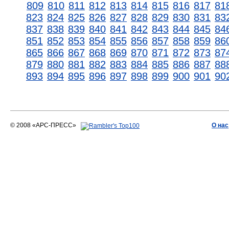
809
810
811
812
813
814
815
816
817
81
823
824
825
826
827
828
829
830
831
83
837
838
839
840
841
842
843
844
845
84
851
852
853
854
855
856
857
858
859
86
865
866
867
868
869
870
871
872
873
87
879
880
881
882
883
884
885
886
887
88
893
894
895
896
897
898
899
900
901
90
© 2008 «АРС-ПРЕСС»
О нас
АРС-ПРЕСС
О воде 