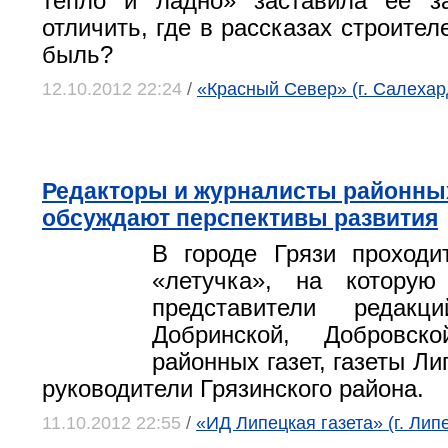
тепло и ладно» заставила ее за
отличить, где в рассказах строителе
быль?
12.10.2012 22:24
/
«Красный Север» (г. Салехар
Редакторы и журналисты районных
обсуждают перспективы развития
В городе Грязи проходи
«летучка», на которую
представители редакц
Добринской, Добровско
районных газет, газеты Ли
руководители Грязинского района.
11.10.2012 22:55
/
«ИД Липецкая газета» (г. Лип