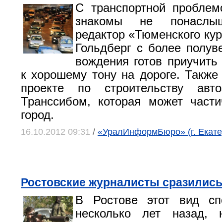
С транспортной проблем
знакомы не понаслыш
редактор «Тюменского ку
Гольдберг с более полу
вождения готов приучить
к хорошему тону на дороге. Также
проекте по строительству авт
Транссибом, которая может части
город.
16.10.2012 09:31
/
«УралИнформБюро» (г. Екате
Ростовские журналисты сразились
В Ростове этот вид сп
несколько лет назад,