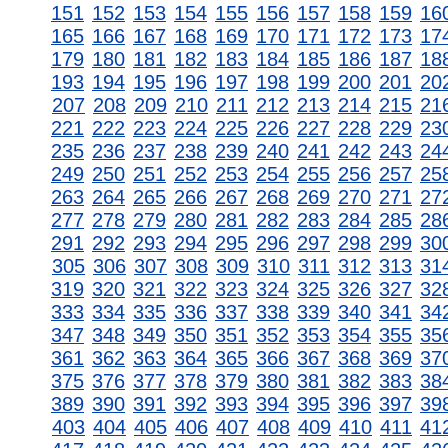
151
152
153
154
155
156
157
158
159
16
165
166
167
168
169
170
171
172
173
17
179
180
181
182
183
184
185
186
187
18
193
194
195
196
197
198
199
200
201
20
207
208
209
210
211
212
213
214
215
21
221
222
223
224
225
226
227
228
229
23
235
236
237
238
239
240
241
242
243
24
249
250
251
252
253
254
255
256
257
25
263
264
265
266
267
268
269
270
271
27
277
278
279
280
281
282
283
284
285
28
291
292
293
294
295
296
297
298
299
30
305
306
307
308
309
310
311
312
313
31
319
320
321
322
323
324
325
326
327
32
333
334
335
336
337
338
339
340
341
34
347
348
349
350
351
352
353
354
355
35
361
362
363
364
365
366
367
368
369
37
375
376
377
378
379
380
381
382
383
38
389
390
391
392
393
394
395
396
397
39
403
404
405
406
407
408
409
410
411
41