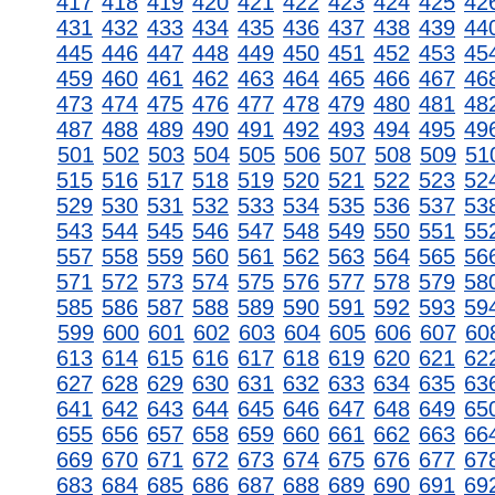
417
418
419
420
421
422
423
424
425
42
431
432
433
434
435
436
437
438
439
44
445
446
447
448
449
450
451
452
453
45
459
460
461
462
463
464
465
466
467
46
473
474
475
476
477
478
479
480
481
48
487
488
489
490
491
492
493
494
495
49
501
502
503
504
505
506
507
508
509
51
515
516
517
518
519
520
521
522
523
52
529
530
531
532
533
534
535
536
537
53
543
544
545
546
547
548
549
550
551
55
557
558
559
560
561
562
563
564
565
56
571
572
573
574
575
576
577
578
579
58
585
586
587
588
589
590
591
592
593
59
599
600
601
602
603
604
605
606
607
60
613
614
615
616
617
618
619
620
621
62
627
628
629
630
631
632
633
634
635
63
641
642
643
644
645
646
647
648
649
65
655
656
657
658
659
660
661
662
663
66
669
670
671
672
673
674
675
676
677
67
683
684
685
686
687
688
689
690
691
69