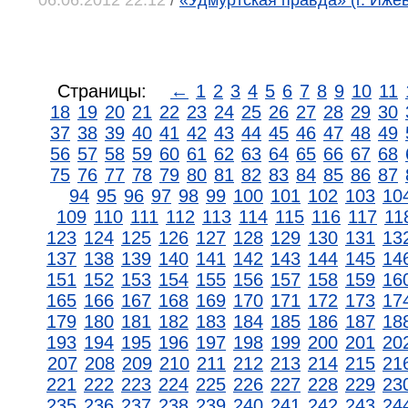
06.06.2012 22:12
/
«Удмуртская правда» (г. Ижев
Страницы:
←
1
2
3
4
5
6
7
8
9
10
11
18
19
20
21
22
23
24
25
26
27
28
29
30
37
38
39
40
41
42
43
44
45
46
47
48
49
56
57
58
59
60
61
62
63
64
65
66
67
68
75
76
77
78
79
80
81
82
83
84
85
86
87
94
95
96
97
98
99
100
101
102
103
10
109
110
111
112
113
114
115
116
117
11
123
124
125
126
127
128
129
130
131
13
137
138
139
140
141
142
143
144
145
14
151
152
153
154
155
156
157
158
159
16
165
166
167
168
169
170
171
172
173
17
179
180
181
182
183
184
185
186
187
18
193
194
195
196
197
198
199
200
201
20
207
208
209
210
211
212
213
214
215
21
221
222
223
224
225
226
227
228
229
23
235
236
237
238
239
240
241
242
243
24