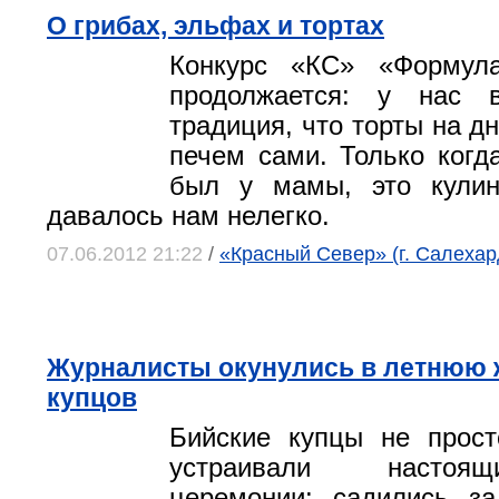
О грибах, эльфах и тортах
Конкурс «КС» «Формул
продолжается: у нас 
традиция, что торты на д
печем сами. Только когд
был у мамы, это кулин
давалось нам нелегко.
07.06.2012 21:22
/
«Красный Север» (г. Салехар
Журналисты окунулись в летнюю 
купцов
Бийские купцы не прост
устраивали настоя
церемонии: садились за