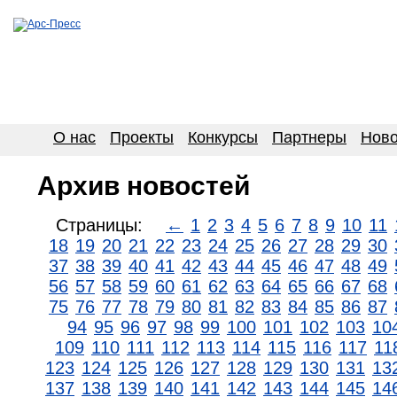
О нас
Проекты
Конкурсы
Партнеры
Ново
Архив новостей
Страницы:
←
1
2
3
4
5
6
7
8
9
10
11
18
19
20
21
22
23
24
25
26
27
28
29
30
37
38
39
40
41
42
43
44
45
46
47
48
49
56
57
58
59
60
61
62
63
64
65
66
67
68
75
76
77
78
79
80
81
82
83
84
85
86
87
94
95
96
97
98
99
100
101
102
103
10
109
110
111
112
113
114
115
116
117
11
123
124
125
126
127
128
129
130
131
13
137
138
139
140
141
142
143
144
145
14