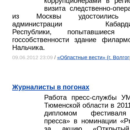
коррупционерами в реги
визита следственно-опер
из Москвы удостоились р
администрации Кабардино
Республики, попытавшиеся
госсобственности здание филарм
Нальчика.
09.06.2012 23:09
/
«Областные вести» (г. Волгог
Журналисты в погонах
Работа пресс-службы У
Тюменской области в 2011
дипломом фестиваля
пресса» в номинации «Pr
за акцию «Открыты