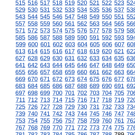
515
516
517
518
519
520
521
522
523
52
529
530
531
532
533
534
535
536
537
53
543
544
545
546
547
548
549
550
551
55
557
558
559
560
561
562
563
564
565
56
571
572
573
574
575
576
577
578
579
58
585
586
587
588
589
590
591
592
593
59
599
600
601
602
603
604
605
606
607
60
613
614
615
616
617
618
619
620
621
62
627
628
629
630
631
632
633
634
635
63
641
642
643
644
645
646
647
648
649
65
655
656
657
658
659
660
661
662
663
66
669
670
671
672
673
674
675
676
677
67
683
684
685
686
687
688
689
690
691
69
697
698
699
700
701
702
703
704
705
70
711
712
713
714
715
716
717
718
719
72
725
726
727
728
729
730
731
732
733
73
739
740
741
742
743
744
745
746
747
74
753
754
755
756
757
758
759
760
761
76
767
768
769
770
771
772
773
774
775
77
781
782
783
784
785
786
787
788
789
79