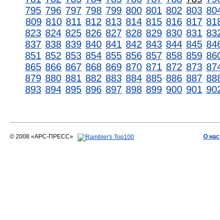
795
796
797
798
799
800
801
802
803
80
809
810
811
812
813
814
815
816
817
81
823
824
825
826
827
828
829
830
831
83
837
838
839
840
841
842
843
844
845
84
851
852
853
854
855
856
857
858
859
86
865
866
867
868
869
870
871
872
873
87
879
880
881
882
883
884
885
886
887
88
893
894
895
896
897
898
899
900
901
90
© 2008 «АРС-ПРЕСС»
О нас
АРС-ПРЕСС
О воде 