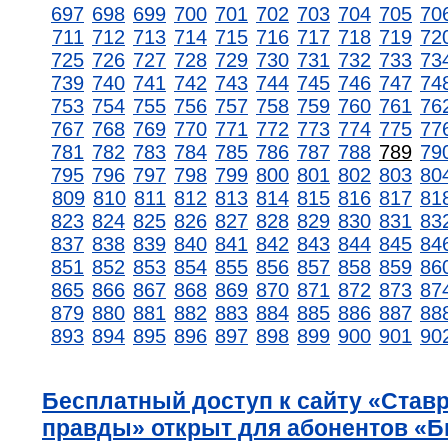
697
698
699
700
701
702
703
704
705
70
711
712
713
714
715
716
717
718
719
72
725
726
727
728
729
730
731
732
733
73
739
740
741
742
743
744
745
746
747
74
753
754
755
756
757
758
759
760
761
76
767
768
769
770
771
772
773
774
775
77
781
782
783
784
785
786
787
788
789
79
795
796
797
798
799
800
801
802
803
80
809
810
811
812
813
814
815
816
817
81
823
824
825
826
827
828
829
830
831
83
837
838
839
840
841
842
843
844
845
84
851
852
853
854
855
856
857
858
859
86
865
866
867
868
869
870
871
872
873
87
879
880
881
882
883
884
885
886
887
88
893
894
895
896
897
898
899
900
901
90
Бесплатный доступ к сайту «Став
правды» открыт для абонентов «