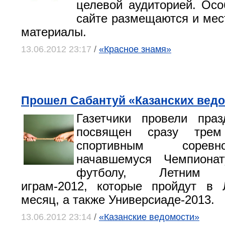
целевой аудиторией. Осо
сайте размещаются и мес
материалы.
13.06.2012 23:17
/
«Красное знамя»
Прошел Сабантуй «Казанских вед
Газетчики провели пра
посвящен сразу трем
спортивным сорев
начавшемуся Чемпиона
футболу, Летним О
играм-2012, которые пройдут в 
месяц, а также Универсиаде-2013.
13.06.2012 23:14
/
«Казанские ведомости»