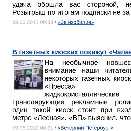
удача обошла вас стороной, не
Розыгрыш по итогам подписки не за
09.06.2012 00:33
/
«За изобилие»
В газетных киосках покажут «Чапа
На необычное новшес
внимание наши читател
некоторых газетных киос
«Пресса» поя
жидкокристалличес
транслирующие рекламные роли
один такой киоск стоит при вхо
метро «Лесная». «ВП» выяснил, что 
09.06.2012 00:31
/
«Вечерний Петербург»