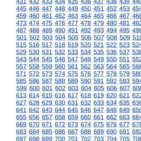
431
432
433
434
435
436
437
438
439
44
445
446
447
448
449
450
451
452
453
45
459
460
461
462
463
464
465
466
467
46
473
474
475
476
477
478
479
480
481
48
487
488
489
490
491
492
493
494
495
49
501
502
503
504
505
506
507
508
509
51
515
516
517
518
519
520
521
522
523
52
529
530
531
532
533
534
535
536
537
53
543
544
545
546
547
548
549
550
551
55
557
558
559
560
561
562
563
564
565
56
571
572
573
574
575
576
577
578
579
58
585
586
587
588
589
590
591
592
593
59
599
600
601
602
603
604
605
606
607
60
613
614
615
616
617
618
619
620
621
62
627
628
629
630
631
632
633
634
635
63
641
642
643
644
645
646
647
648
649
65
655
656
657
658
659
660
661
662
663
66
669
670
671
672
673
674
675
676
677
67
683
684
685
686
687
688
689
690
691
69
697
698
699
700
701
702
703
704
705
70