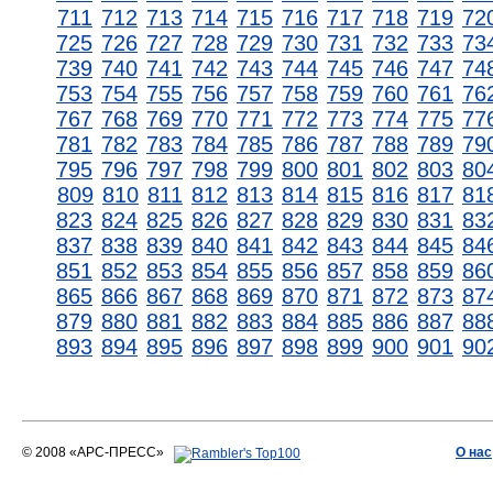
711
712
713
714
715
716
717
718
719
72
725
726
727
728
729
730
731
732
733
73
739
740
741
742
743
744
745
746
747
74
753
754
755
756
757
758
759
760
761
76
767
768
769
770
771
772
773
774
775
77
781
782
783
784
785
786
787
788
789
79
795
796
797
798
799
800
801
802
803
80
809
810
811
812
813
814
815
816
817
81
823
824
825
826
827
828
829
830
831
83
837
838
839
840
841
842
843
844
845
84
851
852
853
854
855
856
857
858
859
86
865
866
867
868
869
870
871
872
873
87
879
880
881
882
883
884
885
886
887
88
893
894
895
896
897
898
899
900
901
90
© 2008 «АРС-ПРЕСС»
О нас
АРС-ПРЕСС
О воде 