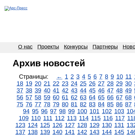
О нас
Проекты
Конкурсы
Партнеры
Ново
Архив новостей
Страницы:
←
1
2
3
4
5
6
7
8
9
10
11
18
19
20
21
22
23
24
25
26
27
28
29
30
37
38
39
40
41
42
43
44
45
46
47
48
49
56
57
58
59
60
61
62
63
64
65
66
67
68
75
76
77
78
79
80
81
82
83
84
85
86
87
94
95
96
97
98
99
100
101
102
103
10
109
110
111
112
113
114
115
116
117
11
123
124
125
126
127
128
129
130
131
13
137
138
139
140
141
142
143
144
145
14