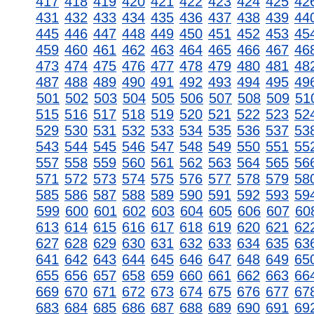
417
418
419
420
421
422
423
424
425
42
431
432
433
434
435
436
437
438
439
44
445
446
447
448
449
450
451
452
453
45
459
460
461
462
463
464
465
466
467
46
473
474
475
476
477
478
479
480
481
48
487
488
489
490
491
492
493
494
495
49
501
502
503
504
505
506
507
508
509
51
515
516
517
518
519
520
521
522
523
52
529
530
531
532
533
534
535
536
537
53
543
544
545
546
547
548
549
550
551
55
557
558
559
560
561
562
563
564
565
56
571
572
573
574
575
576
577
578
579
58
585
586
587
588
589
590
591
592
593
59
599
600
601
602
603
604
605
606
607
60
613
614
615
616
617
618
619
620
621
62
627
628
629
630
631
632
633
634
635
63
641
642
643
644
645
646
647
648
649
65
655
656
657
658
659
660
661
662
663
66
669
670
671
672
673
674
675
676
677
67
683
684
685
686
687
688
689
690
691
69