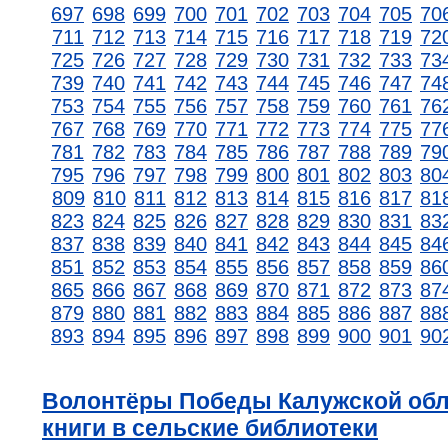
697
698
699
700
701
702
703
704
705
70
711
712
713
714
715
716
717
718
719
72
725
726
727
728
729
730
731
732
733
73
739
740
741
742
743
744
745
746
747
74
753
754
755
756
757
758
759
760
761
76
767
768
769
770
771
772
773
774
775
77
781
782
783
784
785
786
787
788
789
79
795
796
797
798
799
800
801
802
803
80
809
810
811
812
813
814
815
816
817
81
823
824
825
826
827
828
829
830
831
83
837
838
839
840
841
842
843
844
845
84
851
852
853
854
855
856
857
858
859
86
865
866
867
868
869
870
871
872
873
87
879
880
881
882
883
884
885
886
887
88
893
894
895
896
897
898
899
900
901
90
Волонтёры Победы Калужской обл
книги в сельские библиотеки