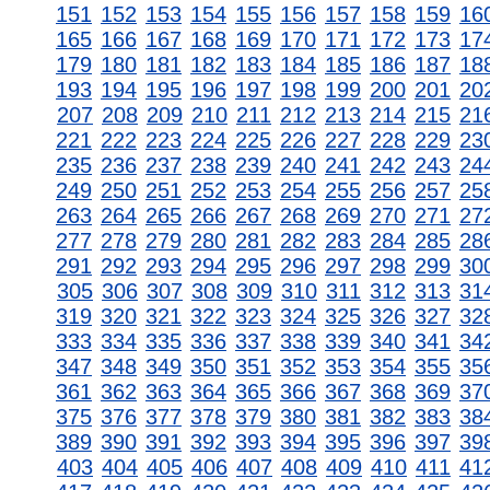
151
152
153
154
155
156
157
158
159
16
165
166
167
168
169
170
171
172
173
17
179
180
181
182
183
184
185
186
187
18
193
194
195
196
197
198
199
200
201
20
207
208
209
210
211
212
213
214
215
21
221
222
223
224
225
226
227
228
229
23
235
236
237
238
239
240
241
242
243
24
249
250
251
252
253
254
255
256
257
25
263
264
265
266
267
268
269
270
271
27
277
278
279
280
281
282
283
284
285
28
291
292
293
294
295
296
297
298
299
30
305
306
307
308
309
310
311
312
313
31
319
320
321
322
323
324
325
326
327
32
333
334
335
336
337
338
339
340
341
34
347
348
349
350
351
352
353
354
355
35
361
362
363
364
365
366
367
368
369
37
375
376
377
378
379
380
381
382
383
38
389
390
391
392
393
394
395
396
397
39
403
404
405
406
407
408
409
410
411
41