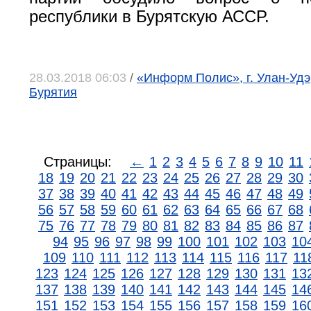
республики в Бурятскую АССР.
28.03.2018 06:03
/
«Информ Полис», г. Улан-Удэ
Бурятия
Страницы:
←
1
2
3
4
5
6
7
8
9
10
11
18
19
20
21
22
23
24
25
26
27
28
29
30
37
38
39
40
41
42
43
44
45
46
47
48
49
56
57
58
59
60
61
62
63
64
65
66
67
68
75
76
77
78
79
80
81
82
83
84
85
86
87
94
95
96
97
98
99
100
101
102
103
10
109
110
111
112
113
114
115
116
117
11
123
124
125
126
127
128
129
130
131
13
137
138
139
140
141
142
143
144
145
14
151
152
153
154
155
156
157
158
159
16