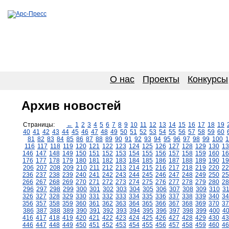
О нас
Проекты
Конкурсы
Архив новостей
Страницы:
←
1
2
3
4
5
6
7
8
9
10
11
12
13
14
15
16
17
18
19
40
41
42
43
44
45
46
47
48
49
50
51
52
53
54
55
56
57
58
59
60
81
82
83
84
85
86
87
88
89
90
91
92
93
94
95
96
97
98
99
100
1
116
117
118
119
120
121
122
123
124
125
126
127
128
129
130
13
146
147
148
149
150
151
152
153
154
155
156
157
158
159
160
16
176
177
178
179
180
181
182
183
184
185
186
187
188
189
190
19
206
207
208
209
210
211
212
213
214
215
216
217
218
219
220
22
236
237
238
239
240
241
242
243
244
245
246
247
248
249
250
25
266
267
268
269
270
271
272
273
274
275
276
277
278
279
280
28
296
297
298
299
300
301
302
303
304
305
306
307
308
309
310
3
326
327
328
329
330
331
332
333
334
335
336
337
338
339
340
34
356
357
358
359
360
361
362
363
364
365
366
367
368
369
370
37
386
387
388
389
390
391
392
393
394
395
396
397
398
399
400
4
416
417
418
419
420
421
422
423
424
425
426
427
428
429
430
43
446
447
448
449
450
451
452
453
454
455
456
457
458
459
460
46