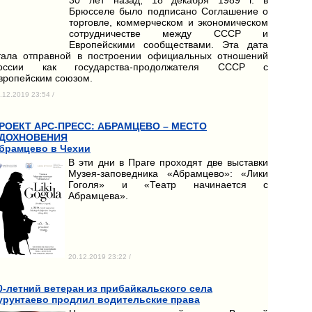
Брюсселе было подписано Соглашение о
торговле, коммерческом и экономическом
сотрудничестве между СССР и
Европейскими сообществами. Эта дата
тала отправной в построении официальных отношений
оссии как государства-продолжателя СССР с
вропейским союзом.
.12.2019 23:54 /
РОЕКТ АРС-ПРЕСС: АБРАМЦЕВО – МЕСТО
ДОХНОВЕНИЯ
брамцево в Чехии
В эти дни в Праге проходят две выставки
Музея-заповедника «Абрамцево»: «Лики
Гоголя» и «Театр начинается с
Абрамцева».
20.12.2019 23:22 /
0-летний ветеран из прибайкальского села
урунтаево продлил водительские права