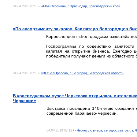
04.04.2019 07:16
/
«Моя Околица», г. Краснодар, Краснодарский край
«По ассортименту закрою». Как пятеро белгородцев бил
Корреспондент «Белгородских известий» пос
Госпрограммы по содействию занятости 
капитал на открытие бизнеса. Ежегодно ц
победители получают деньги из областного 
04.04.2019 07:13
/
ИД «БелПресса», г. Белгород, Белгородская область
В краеведческом музее Черкесска открылась интересна
Черкесии»
Выставка посвящена 140-летию создания с
современной Карачаево-Черкесии.
04.04.2019 07:12
/
«Черкесск: вчера, сегодня, завтра», г. 