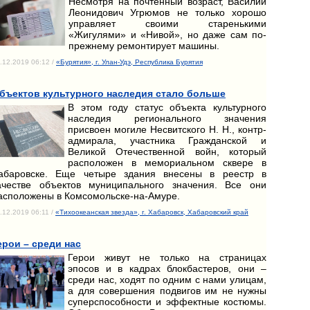
Несмотря на почтенный возраст, Василий
Леонидович Угрюмов не только хорошо
управляет своими старенькими
«Жигулями» и «Нивой», но даже сам по-
прежнему ремонтирует машины.
.12.2019 06:12 /
«Бурятия», г. Улан-Удэ, Республика Бурятия
бъектов культурного наследия стало больше
В этом году статус объекта культурного
наследия регионального значения
присвоен могиле Несвитского Н. Н., контр-
адмирала, участника Гражданской и
Великой Отечественной войн, который
расположен в мемориальном сквере в
абаровске. Еще четыре здания внесены в реестр в
ачестве объектов муниципального значения. Все они
асположены в Комсомольске-на-Амуре.
.12.2019 06:11 /
«Тихоокеанская звезда», г. Хабаровск, Хабаровский край
ерои – среди нас
Герои живут не только на страницах
эпосов и в кадрах блокбастеров, они –
среди нас, ходят по одним с нами улицам,
а для совершения подвигов им не нужны
суперспособности и эффектные костюмы.