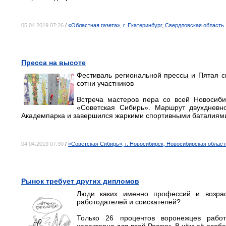
05.04.2019 07:26
/
«Областная газета», г. Екатеринбург, Свердловская область
Пресса на высоте
Фестиваль региональной прессы и Пятая 
сотни участников
Встреча мастеров пера со всей Новосиби
«Советская Сибирь». Маршрут двухднев
Академпарка и завершился жаркими спортивными баталиями
04.04.2019 07:30
/
«Советская Сибирь», г. Новосибирск, Новосибирская област
Рынок требует других дипломов
Люди каких именно профессий и возрас
работодателей и соискателей?
Только 26 процентов воронежцев рабо