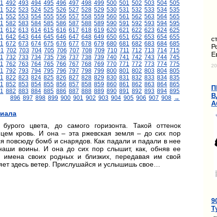
1
492
493
494
495
496
497
498
499
500
501
502
503
504
505
1
522
523
524
525
526
527
528
529
530
531
532
533
534
535
1
552
553
554
555
556
557
558
559
560
561
562
563
564
565
1
582
583
584
585
586
587
588
589
590
591
592
593
594
595
11
612
613
614
615
616
617
618
619
620
621
622
623
624
625
1
642
643
644
645
646
647
648
649
650
651
652
653
654
655
с
1
672
673
674
675
676
677
678
679
680
681
682
683
684
685
Р
01
702
703
704
705
706
707
708
709
710
711
712
713
714
715
Е
1
732
733
734
735
736
737
738
739
740
741
742
743
744
745
1
762
763
764
765
766
767
768
769
770
771
772
773
774
775
20
1
792
793
794
795
796
797
798
799
800
801
802
803
804
805
1
822
823
824
825
826
827
828
829
830
831
832
833
834
835
1
852
853
854
855
856
857
858
859
860
861
862
863
864
865
П
1
882
883
884
885
886
887
888
889
890
891
892
893
894
895
В
896
897
898
899
900
901
902
903
904
905
906
907
908
→
А
риала
бурого цвета, до самого горизонта. Такой оттенок
цем кровь. И она – эта ржевская земля – до сих пор
я повсюду бомб и снарядов. Как падали и падали в нее
аши воины. И она до сих пор слышит, как, обняв ее
и имена своих родных и близких, передавая им свой
ряет здесь ветер. Прислушайся и услышишь свое…
9
Т