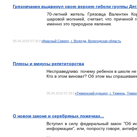
Грязовчанин выдвинул свою версию гибели группы Дя
70-летний житель Грязовца Валентин Ко
шаровой молнией, считает, что причиной 
именно это природное явление.
05.04.2019 07:30
/
«Красный Север», г. Вологда, Вологодская область
Плюсы и минусы репетиторства
Несправедливо: почему ребенок в школе не 
Кто в этом виноват? Об этом мы спрашиваем
05.04.2019 07:29
/
«Тюменский курьер», г. Тюмень, Тюме
О новом законе и серебряных ложечках...
Вступил в силу федеральный закон "Об и
информации", или, попросту говоря, антифе