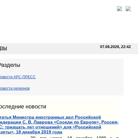
оры
07.08.2026, 22:42
Разделы
Новости АРС-ПРЕСС
овости регионов
оследние новости
татья Министра иностранных дел Российской
едерации С. В. Лаврова «Соседи по Европе». Россия-
С: тридцать лет отношений» для «Российской
азеты», 18 декабря 2019 года
30 лет назад, 18 декабря 1989 г. в