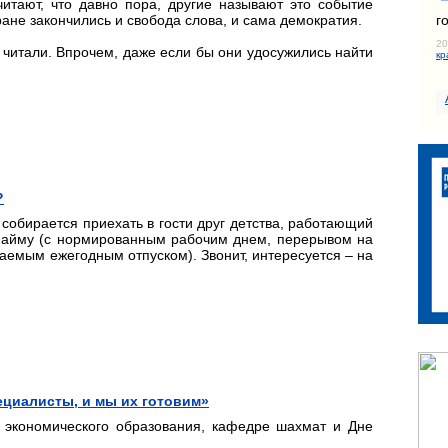
читают, что давно пора, другие называют это событие
г
тране закончились и свобода слова, и сама демократия.
20
не читали. Впрочем, даже если бы они удосужились найти
кр
?
собирается приехать в гости друг детства, работающий
 найму (с нормированным рабочим днем, перерывом на
аемым ежегодным отпуском). Звонит, интересуется – на
циалисты, и мы их готовим»
е экономического образования, кафедре шахмат и Дне