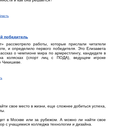
енности и как она решается?
бласть
ый победитель
» рассмотрело работы, которые прислали читатели
рте, и определило первого победителя. Это Елизавета
ассказ о чемпионе мира по армрестлингу, кандидате в
на колясках (спорт лиц с ПОДА), ведущем игроке
е Чикишеве.
ть
йти свое место в жизни, еще сложнее добиться успеха,
ты.
ждет в Москве или за рубежом. А можно ли найти свое
вор с учащимися колледжа технологии и дизайна.