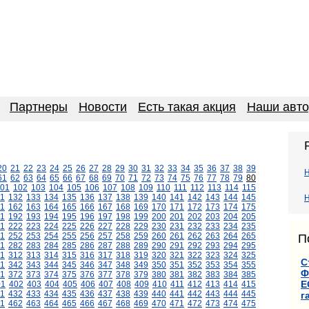
Партнеры
Новости
Есть такая акция
Наши авт
20
21
22
23
24
25
26
27
28
29
30
31
32
33
34
35
36
37
38
39
61
62
63
64
65
66
67
68
69
70
71
72
73
74
75
76
77
78
79
80
01
102
103
104
105
106
107
108
109
110
111
112
113
114
115
1
132
133
134
135
136
137
138
139
140
141
142
143
144
145
Н
1
162
163
164
165
166
167
168
169
170
171
172
173
174
175
1
192
193
194
195
196
197
198
199
200
201
202
203
204
205
1
222
223
224
225
226
227
228
229
230
231
232
233
234
235
1
252
253
254
255
256
257
258
259
260
261
262
263
264
265
П
1
282
283
284
285
286
287
288
289
290
291
292
293
294
295
11
312
313
314
315
316
317
318
319
320
321
322
323
324
325
С
1
342
343
344
345
346
347
348
349
350
351
352
353
354
355
Ф
1
372
373
374
375
376
377
378
379
380
381
382
383
384
385
Е
01
402
403
404
405
406
407
408
409
410
411
412
413
414
415
1
432
433
434
435
436
437
438
439
440
441
442
443
444
445
г
1
462
463
464
465
466
467
468
469
470
471
472
473
474
475