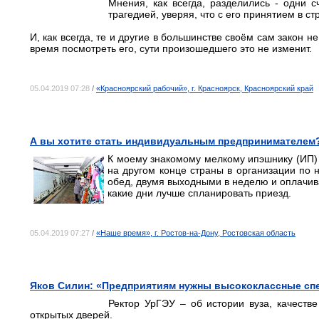
Мнения, как всегда, разделились - одни с
трагедией, уверяя, что с его принятием в с
И, как всегда, те и другие в большинстве своём сам закон 
время посмотреть его, сути произошедшего это не изменит.
05.04.2019 07:28
/
«Красноярский рабочий», г. Красноярск, Красноярский край
А вы хотите стать индивидуальным предпринимателем
К моему знакомому мелкому ипэшнику (ИП) 
на другом конце страны в организации по
обед, двумя выходными в неделю и оплачив
какие дни лучше спланировать приезд.
05.04.2019 07:27
/
«Наше время», г. Ростов-на-Дону, Ростовская область
Яков Силин: «Предприятиям нужны высококлассные спе
Ректор УрГЭУ – об истории вуза, качеств
открытых дверей.