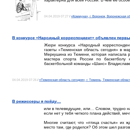
характерна для всей России. В чём её особ
04.04.2019 07:27
/
«Коммуна», г. Воронеж, Воронежская о
В конкурсе «Народный корреспондент» объявлен перв
Жюри конкурса «Народный корреспондент
газеты «Тюменская область сегодня» в ма
Меркушина из Тюмени, которая написала р
мастера спорта России по баскетболу 
баскетбольной команды «Шанс» Владислав
04.04.2019 07:26
/
«Тюменская область сегодня», г. Тюмень, Тюменская облас
В режиссеры я пойду…
или в телеведущие, или… Словом, трудно на
если нет у тебя четкого плана действий, меч
Многие считают, что «птица счастья» их 
место там, где родился? Об этом шел разго