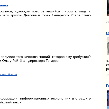
тлова
рольков, однажды повстречавшийся лицом к лицу с
гибели группы Дятлова в горах Северного Урала стало
20
О
получает того качества знаний, которое ему требуется?
 Ольгу Ройтблат, директора Тогирро.
Х
к
р
нская область
20
Г
нформации, информационных технологиях и о защите
йковый закон.