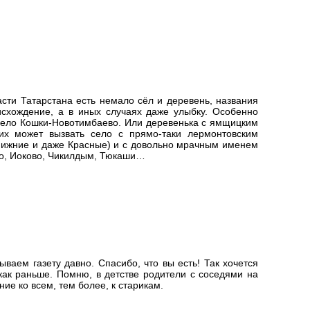
сти Татарстана есть немало сёл и деревень, названия
исхождение, а в иных случаях даже улыбку. Особенно
 село Кошки-Новотимбаево. Или деревенька с ямщицким
х может вызвать село с прямо-таки лермонтовским
Нижние и даже Красные) и с довольно мрачным именем
во, Иоково, Чикилдым, Тюкаши…
ваем газету давно. Спасибо, что вы есть! Так хочется
как раньше. Помню, в детстве родители с соседями на
ие ко всем, тем более, к старикам.