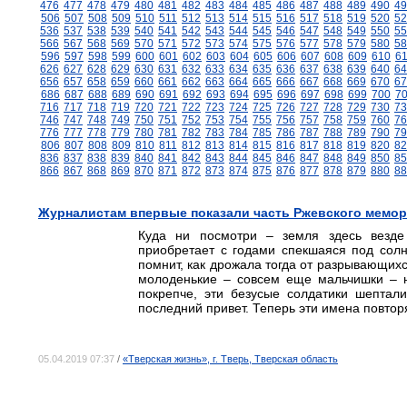
476
477
478
479
480
481
482
483
484
485
486
487
488
489
490
49
506
507
508
509
510
511
512
513
514
515
516
517
518
519
520
52
536
537
538
539
540
541
542
543
544
545
546
547
548
549
550
55
566
567
568
569
570
571
572
573
574
575
576
577
578
579
580
58
596
597
598
599
600
601
602
603
604
605
606
607
608
609
610
6
626
627
628
629
630
631
632
633
634
635
636
637
638
639
640
64
656
657
658
659
660
661
662
663
664
665
666
667
668
669
670
67
686
687
688
689
690
691
692
693
694
695
696
697
698
699
700
7
716
717
718
719
720
721
722
723
724
725
726
727
728
729
730
73
746
747
748
749
750
751
752
753
754
755
756
757
758
759
760
76
776
777
778
779
780
781
782
783
784
785
786
787
788
789
790
79
806
807
808
809
810
811
812
813
814
815
816
817
818
819
820
82
836
837
838
839
840
841
842
843
844
845
846
847
848
849
850
85
866
867
868
869
870
871
872
873
874
875
876
877
878
879
880
88
Журналистам впервые показали часть Ржевского мемо
Куда ни посмотри – земля здесь везде 
приобретает с годами спекшаяся под солн
помнит, как дрожала тогда от разрывающихс
молоденькие – совсем еще мальчишки – н
покрепче, эти безусые солдатики шептал
последний привет. Теперь эти имена повто
05.04.2019 07:37
/
«Тверская жизнь», г. Тверь, Тверская область