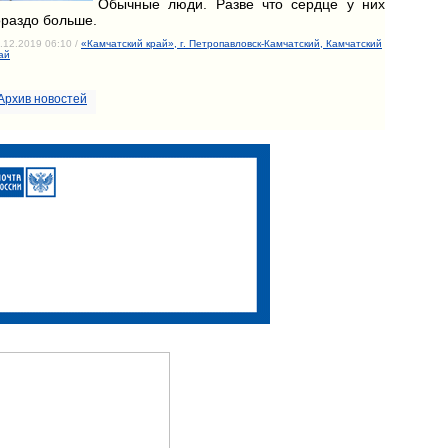
Обычные люди. Разве что сердце у них
ораздо больше.
.12.2019 06:10 /
«Камчатский край», г. Петропавловск-Камчатский, Камчатский
ай
Архив новостей