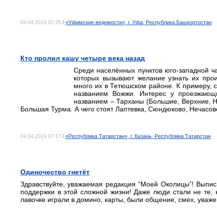
04.04.2019 07:25
/
«Уфимские ведомости», г. Уфа, Республика Башкортостан
Кто пролил кашу четыре века назад
Среди населённых пунктов юго-западной ча
которых вызывают желание узнать их про
много их в Тетюшском районе. К примеру,
названием Вожжи. Интерес у проезжающи
названием – Тарханы (Большие, Верхние, 
Большая Турма. А чего стоят Лаптевка, Сюндюково, Нечасо
04.04.2019 07:17
/
«Республика Татарстан», г. Казань, Республика Татарстан
Одиночество гнетёт
Здравствуйте, уважаемая редакция “Моей Околицы”! Выписы
поддержки в этой сложной жизни! Даже люди стали не те, 
лавочке играли в домино, карты, были общение, смех, уважен