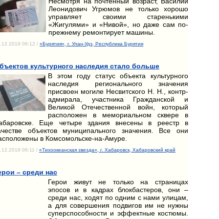
Несмотря на почтенный возраст, Василий
Леонидович Угрюмов не только хорошо
управляет своими старенькими
«Жигулями» и «Нивой», но даже сам по-
прежнему ремонтирует машины.
.12.2019 06:12 /
«Бурятия», г. Улан-Удэ, Республика Бурятия
бъектов культурного наследия стало больше
В этом году статус объекта культурного
наследия регионального значения
присвоен могиле Несвитского Н. Н., контр-
адмирала, участника Гражданской и
Великой Отечественной войн, который
расположен в мемориальном сквере в
абаровске. Еще четыре здания внесены в реестр в
ачестве объектов муниципального значения. Все они
асположены в Комсомольске-на-Амуре.
.12.2019 06:11 /
«Тихоокеанская звезда», г. Хабаровск, Хабаровский край
ерои – среди нас
Герои живут не только на страницах
эпосов и в кадрах блокбастеров, они –
среди нас, ходят по одним с нами улицам,
а для совершения подвигов им не нужны
суперспособности и эффектные костюмы.