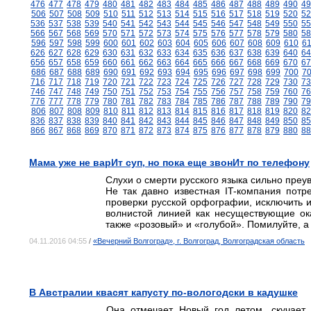
476
477
478
479
480
481
482
483
484
485
486
487
488
489
490
49
506
507
508
509
510
511
512
513
514
515
516
517
518
519
520
52
536
537
538
539
540
541
542
543
544
545
546
547
548
549
550
55
566
567
568
569
570
571
572
573
574
575
576
577
578
579
580
58
596
597
598
599
600
601
602
603
604
605
606
607
608
609
610
6
626
627
628
629
630
631
632
633
634
635
636
637
638
639
640
64
656
657
658
659
660
661
662
663
664
665
666
667
668
669
670
67
686
687
688
689
690
691
692
693
694
695
696
697
698
699
700
7
716
717
718
719
720
721
722
723
724
725
726
727
728
729
730
73
746
747
748
749
750
751
752
753
754
755
756
757
758
759
760
76
776
777
778
779
780
781
782
783
784
785
786
787
788
789
790
79
806
807
808
809
810
811
812
813
814
815
816
817
818
819
820
82
836
837
838
839
840
841
842
843
844
845
846
847
848
849
850
85
866
867
868
869
870
871
872
873
874
875
876
877
878
879
880
88
Мама уже не варИт суп, но пока еще звонИт по телефону
Слухи о смерти русского языка сильно преу
Не так давно известная IT-компания пот
проверки русской орфографии, исключить и
волнистой линией как несуществующие ок
также «розовый» и «голубой». Помилуйте, а 
04.11.2016 04:55
/
«Вечерний Волгоград», г. Волгоград, Волгоградская область
В Австралии квасят капусту по-вологодски в кадушке
Она отмечает Новый год летом, скучает 