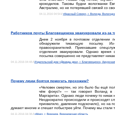
крокодилов. Таковы будни вологжанки Ев
Австралию, но не потерявшей связей со св
04.11.2016 04:54
/
«Красный Север», г. Вологда, Вологодс
Работников почты Благовещенска эвакуировали из-за 
Днем 2 ноября в почтовом отделении по
обнаружили тикающую посылку. Из-
правоохранителей. Приехавшие спецслу
отделения эвакуировали. Однако время с
посылка совершенно не представляет никак
04.11.2016 04:48
/
Издательский дом «Дважды два», г. Благовещенск, Амурская
Почему люди боятся помогать прохожим?
«Человек смертен, но это было бы ещё полб
чём фокус!» — так говорил Воланд в 
Маргарита». Однако люди почему-то никак не
Неоднократно происходили и происходят слу
прихватило, давление подскочило), но на 
думают многие и спешат побыстрее уйти. Почему мы стали 
04.11.2016 04:38
/
«Мое», г. Воронеж, Воронежская область