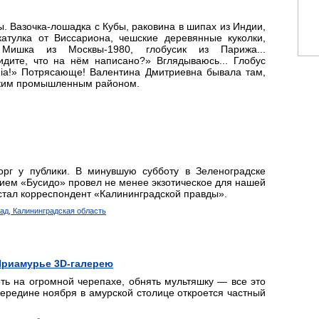
. Вазочка-лошадка с Кубы, раковина в шипах из Индии,
тулка от Виссариона, чешские деревянные куколки,
 Мишка из Москвы-1980, глобусик из Парижа...
дите, что на нём написано?» Вглядываюсь... Глобус
ia!» Потрясающе! Валентина Дмитриевна бывала там,
ским промышленным районом.
орг у публики. В минувшую субботу в Зеленоградске
нием «Бусидо» провел не менее экзотическое для нашей
стал корреспондент «Калининградской правды».
рад, Калининградская область
Приамурье 3D-галерею
ть на огромной черепахе, обнять мультяшку — все это
середине ноября в амурской столице откроется частный