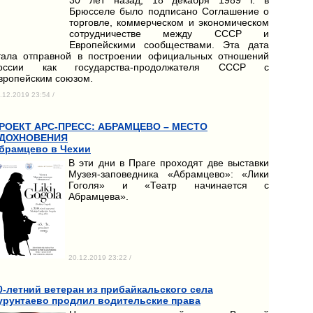
Брюсселе было подписано Соглашение о
торговле, коммерческом и экономическом
сотрудничестве между СССР и
Европейскими сообществами. Эта дата
тала отправной в построении официальных отношений
оссии как государства-продолжателя СССР с
вропейским союзом.
.12.2019 23:54 /
РОЕКТ АРС-ПРЕСС: АБРАМЦЕВО – МЕСТО
ДОХНОВЕНИЯ
брамцево в Чехии
В эти дни в Праге проходят две выставки
Музея-заповедника «Абрамцево»: «Лики
Гоголя» и «Театр начинается с
Абрамцева».
20.12.2019 23:22 /
0-летний ветеран из прибайкальского села
урунтаево продлил водительские права