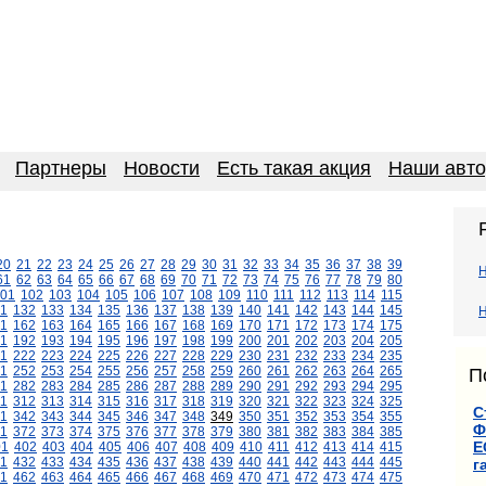
Партнеры
Новости
Есть такая акция
Наши авт
20
21
22
23
24
25
26
27
28
29
30
31
32
33
34
35
36
37
38
39
61
62
63
64
65
66
67
68
69
70
71
72
73
74
75
76
77
78
79
80
01
102
103
104
105
106
107
108
109
110
111
112
113
114
115
1
132
133
134
135
136
137
138
139
140
141
142
143
144
145
Н
1
162
163
164
165
166
167
168
169
170
171
172
173
174
175
1
192
193
194
195
196
197
198
199
200
201
202
203
204
205
1
222
223
224
225
226
227
228
229
230
231
232
233
234
235
1
252
253
254
255
256
257
258
259
260
261
262
263
264
265
П
1
282
283
284
285
286
287
288
289
290
291
292
293
294
295
11
312
313
314
315
316
317
318
319
320
321
322
323
324
325
С
1
342
343
344
345
346
347
348
349
350
351
352
353
354
355
Ф
1
372
373
374
375
376
377
378
379
380
381
382
383
384
385
Е
01
402
403
404
405
406
407
408
409
410
411
412
413
414
415
1
432
433
434
435
436
437
438
439
440
441
442
443
444
445
г
1
462
463
464
465
466
467
468
469
470
471
472
473
474
475