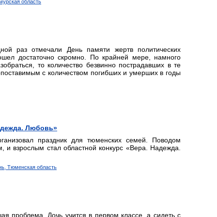
Амурская область
ной раз отмечали День памяти жертв политических
ошел достаточно скромно. По крайней мере, намного
зобраться, то количество безвинно пострадавших в те
опоставимым с количеством погибших и умерших в годы
адежда. Любовь»
рганизовал праздник для тюменских семей. Поводом
м, и взрослым стал областной конкурс «Вера. Надежда.
нь, Тюменская область
я проблема. Дочь учится в первом классе, а сидеть с