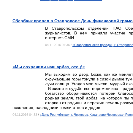
Сбербанк провел в Ставрополе День финансовой грамо
В Ставропольском отделении ПАО Сбе
журналистов. В нем приняли участие пр
интернет-СМИ.
04.11.2016 04:36
/
«Ставропольская правда», г. Ставропо
«Мы сохранили наш арбаз, отец!»
Мы выходим во двор. Боже, как же меняет
окружающие горы тонули в сизой дымке тума
лучи солнца. Угадав мои мысли, мудрый акс
- В жизни и судьбе все переменчиво - радо
богатство оборачиваются потерей благо
родная земля, твой арбаз, на котором ты п
оторван от родины и пережил печаль разлу
поколения, наследники земли отцов и дедов.
04.11.2016 04:33
/
«День Республики», г. Черкесск, Карачаево-Черкесская Рес