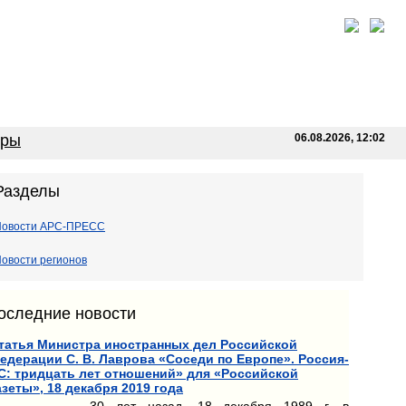
оры
06.08.2026, 12:02
Разделы
Новости АРС-ПРЕСС
овости регионов
оследние новости
татья Министра иностранных дел Российской
едерации С. В. Лаврова «Соседи по Европе». Россия-
С: тридцать лет отношений» для «Российской
азеты», 18 декабря 2019 года
30 лет назад, 18 декабря 1989 г. в