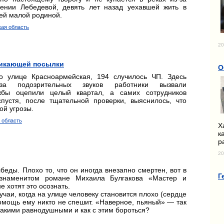
гении Лебедевой, девять лет назад уехавшей жить в
оей малой родиной.
кая область
20
тикающей посылки
О
 улице Красноармейская, 194 случилось ЧП. Здесь
за подозрительных звуков работники вызвали
жбы оцепили целый квартал, а самих сотрудников
пустя, после тщательной проверки, выяснилось, что
ой угрозы.
 область
Х
к
р
20
еды. Плохо то, что он иногда внезапно смертен, вот в
Г
знаменитом романе Михаила Булгакова «Мастер и
 хотят это осознать.
чаи, когда на улице человеку становится плохо (сердце
помощь ему никто не спешит. «Наверное, пьяный» — так
такими равнодушными и как с этим бороться?