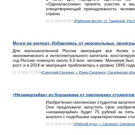
«Одноклассники» принять участие в ак
олицетворяющий принадлежность челове
страны.
02.11.2016 22:28
/
«Районные вести», ст. Тацинская, Рост
Мозги на экспорт. Избавляясь от недовольных, проигры
Для малонаселенной России эмиграция все более оп
экономического и интеллектуального капитала, констатиру
год Россию покинуло около 4,5 млн. человек. Минимум был в
рост, и в 2014-м эмиграция приблизилась к уровню 1995 года
01.11.2016 22:29
/
«Советский Сахалин», г. Южно-Сахалинск, Сахалинская обл
«Незамерзайка» из борщевика от смоленских студентов
Изобретения смоленских студентов запатент
Они предложили запустить свое изобрете
«незамерзайки» будет 75 рублей за пять
аналоги с подобными характеристиками стоя
01.11.2016 22:28
/
«Рабочий путь», г. Смоленск, Смоленс