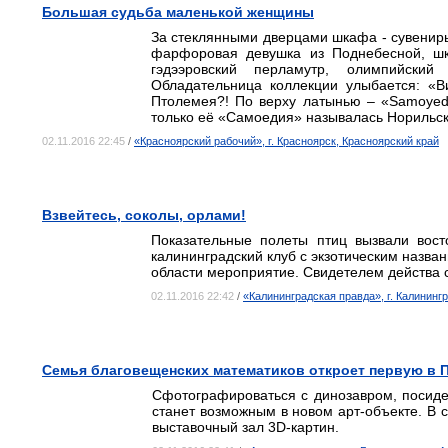
Большая судьба маленькой женщины
За стеклянными дверцами шкафа - сувениры
фарфоровая девушка из Поднебесной, шка
гэдээровский перламутр, олимпийский
Обладательница коллекции улыбается: «Ви
Птолемея?! По верху латынью – «Samoyed
только её «Самоедия» называлась Нориль
02.11.2016 22:45
/
«Красноярский рабочий», г. Красноярск, Красноярский край
Взвейтесь, соколы, орлами!
Показательные полеты птиц вызвали вост
калининградский клуб с экзотическим назва
области мероприятие. Свидетелем действа 
02.11.2016 22:42
/
«Калининградская правда», г. Калининг
Семья благовещенских математиков откроет первую в 
Сфотографироваться с динозавром, посиде
станет возможным в новом арт-объекте. В 
выставочный зал 3D-картин.