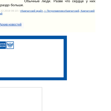
Обычные люди. Разве что сердце у них
ораздо больше.
.12.2019 06:10 /
«Камчатский край», г. Петропавловск-Камчатский, Камчатский
ай
Архив новостей