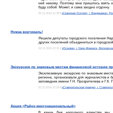
ней некому. Поэтому мне пришлось взять о
буду собой. Может, и сама заодно отдохну.
02.11.2016 22:38
/
«Северная Осетия», г. Владикавказ, Р
Нужна вертикаль!
Решили депутаты городского поселения Нар
других поселений объединиться в городской 
02.11.2016 22:31
/
«Основа», г. Наро-Фоминск, Московска
Экскурсию по знаковым местам финансовой истории пр
Эксклюзивную экскурсию по знаковым мест
региона, организовали для журналистов и 
заповедник имени Г.Н. Прозрителева и Г.К. 
02.11.2016 22:29
/
«Ставропольская правда», г. Ставропо
Акция «Район многонациональный»
В канун Дня народного единства мы 