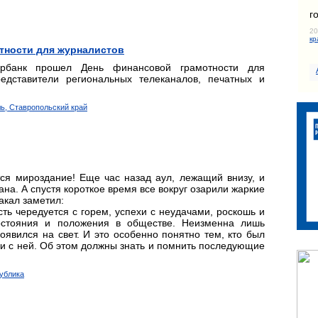
г
20
кр
тности для журналистов
рбанк прошел День финансовой грамотности для
едставители региональных телеканалов, печатных и
ль, Ставропольский край
ся мироздание! Еще час назад аул, лежащий внизу, и
на. А спустя короткое время все вокруг озарили жаркие
акал заметил:
сть чередуется с горем, успехи с неудачами, роскошь и
состояния и положения в обществе. Неизменна лишь
оявился на свет. И это особенно понятно тем, кто был
ки с ней. Об этом должны знать и помнить последующие
публика