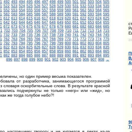
1
492
493
494
495
496
497
498
499
500
501
502
503
504
505
1
522
523
524
525
526
527
528
529
530
531
532
533
534
535
1
552
553
554
555
556
557
558
559
560
561
562
563
564
565
1
582
583
584
585
586
587
588
589
590
591
592
593
594
595
11
612
613
614
615
616
617
618
619
620
621
622
623
624
625
1
642
643
644
645
646
647
648
649
650
651
652
653
654
655
с
1
672
673
674
675
676
677
678
679
680
681
682
683
684
685
Р
01
702
703
704
705
706
707
708
709
710
711
712
713
714
715
Е
1
732
733
734
735
736
737
738
739
740
741
742
743
744
745
1
762
763
764
765
766
767
768
769
770
771
772
773
774
775
20
1
792
793
794
795
796
797
798
799
800
801
802
803
804
805
1
822
823
824
825
826
827
828
829
830
831
832
833
834
835
1
852
853
854
855
856
857
858
859
860
861
862
863
864
865
П
1
882
883
884
885
886
887
888
889
890
891
892
893
894
895
В
896
897
898
899
900
901
902
903
904
905
906
907
908
→
А
величены, но один пример весьма показателен.
ребовала от разработчика, занимающегося программой
з словаря оскорбительные слова. В результате красной
азались подчеркнуты не только «негр» или «жид», но
как же тогда голубое небо?!
9
Т
по настоящему творогу и не купается в реках из-за