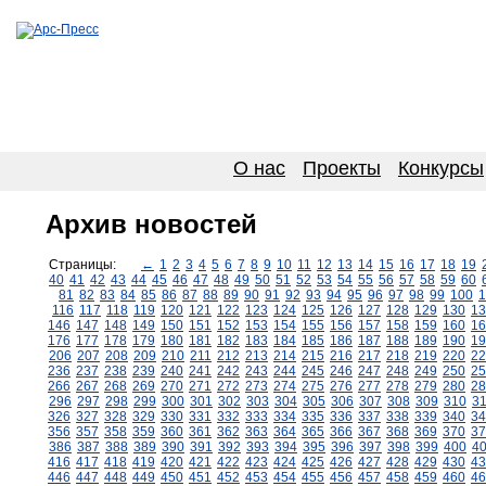
О нас
Проекты
Конкурсы
Архив новостей
Страницы:
←
1
2
3
4
5
6
7
8
9
10
11
12
13
14
15
16
17
18
19
40
41
42
43
44
45
46
47
48
49
50
51
52
53
54
55
56
57
58
59
60
81
82
83
84
85
86
87
88
89
90
91
92
93
94
95
96
97
98
99
100
1
116
117
118
119
120
121
122
123
124
125
126
127
128
129
130
13
146
147
148
149
150
151
152
153
154
155
156
157
158
159
160
16
176
177
178
179
180
181
182
183
184
185
186
187
188
189
190
19
206
207
208
209
210
211
212
213
214
215
216
217
218
219
220
22
236
237
238
239
240
241
242
243
244
245
246
247
248
249
250
25
266
267
268
269
270
271
272
273
274
275
276
277
278
279
280
28
296
297
298
299
300
301
302
303
304
305
306
307
308
309
310
3
326
327
328
329
330
331
332
333
334
335
336
337
338
339
340
34
356
357
358
359
360
361
362
363
364
365
366
367
368
369
370
37
386
387
388
389
390
391
392
393
394
395
396
397
398
399
400
4
416
417
418
419
420
421
422
423
424
425
426
427
428
429
430
43
446
447
448
449
450
451
452
453
454
455
456
457
458
459
460
46