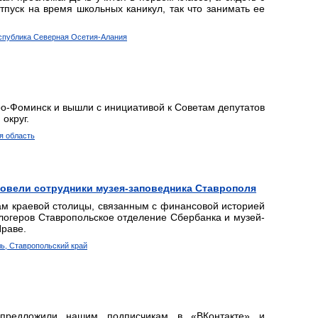
тпуск на время школьных каникул, так что занимать ее
еспублика Северная Осетия-Алания
о-Фоминск и вышли с инициативой к Советам депутатов
округ.
я область
овели сотрудники музея-заповедника Ставрополя
ам краевой столицы, связанным с финансовой историей
блогеров Ставропольское отделение Сбербанка и музей-
Праве.
ль, Ставропольский край
предложили нашим подписчикам в «ВКонтакте» и