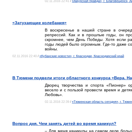
02.11.2016 22:41
/
«Амурская правда», г. Благовещенск, 
«Затухающие колебания»
В воскресенье в нашей стране в очеред
репрессий. Как и в прошлые годы, он пр
скромнее, чем День Победы. Хотя если ра
годы людей было огромным. Где-то даже с
войны.
02.11.2016 22:40
/
«Кубанские новости», г. Краснодар, Краснодарский край
В Тюмени подвели итоги областного конкурса «Вера. Н
Дворец творчества и спорта «Пионер» о
весело и с пользой провести время и детя
Любовь».
02.11.2016 22:39
/
«Тюменская область сегодня», г. Тюме
Вопрос дня. Чем занять детей во время каникул?
– Для меня каникулы на самом деле больша