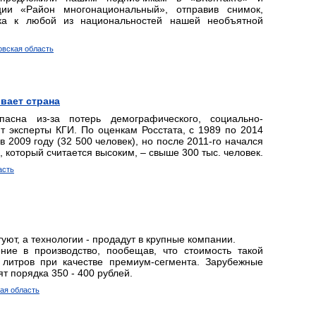
ции «Район многонациональный», отправив снимок,
ка к любой из национальностей нашей необъятной
овская область
вает страна
асна из-за потерь демографического, социально-
ют эксперты КГИ. По оценкам Росстата, с 1989 по 2014
 2009 году (32 500 человек), но после 2011-го начался
, который считается высоким, – свыше 300 тыс. человек.
асть
уют, а технологии - продадут в крупные компании.
ние в производство, пообещав, что стоимость такой
 литров при качестве премиум-сегмента. Зарубежные
т порядка 350 - 400 рублей.
кая область