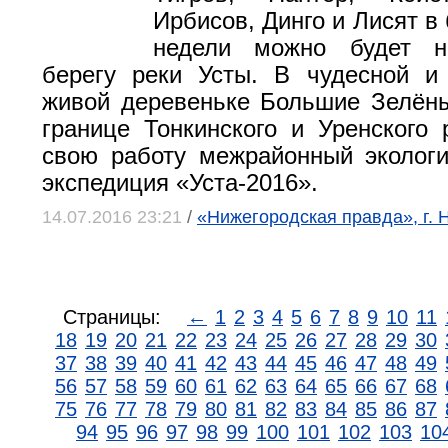
Ирбисов, Динго и Лисят в
недели можно будет н
берегу реки Усты. В чудесной и
живой деревеньке Большие Зелёны
границе Тонкинского и Уренского 
свою работу межрайонный экологи
экспедиция «Уста-2016».
14.07.2016 23:21
/
«Нижегородская правда», г.
Страницы:
←
1
2
3
4
5
6
7
8
9
10
11
18
19
20
21
22
23
24
25
26
27
28
29
30
37
38
39
40
41
42
43
44
45
46
47
48
49
56
57
58
59
60
61
62
63
64
65
66
67
68
75
76
77
78
79
80
81
82
83
84
85
86
87
94
95
96
97
98
99
100
101
102
103
10