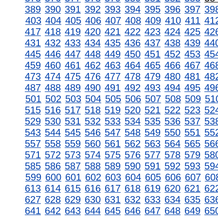
389
390
391
392
393
394
395
396
397
39
403
404
405
406
407
408
409
410
411
41
417
418
419
420
421
422
423
424
425
42
431
432
433
434
435
436
437
438
439
44
445
446
447
448
449
450
451
452
453
45
459
460
461
462
463
464
465
466
467
46
473
474
475
476
477
478
479
480
481
48
487
488
489
490
491
492
493
494
495
49
501
502
503
504
505
506
507
508
509
51
515
516
517
518
519
520
521
522
523
52
529
530
531
532
533
534
535
536
537
53
543
544
545
546
547
548
549
550
551
55
557
558
559
560
561
562
563
564
565
56
571
572
573
574
575
576
577
578
579
58
585
586
587
588
589
590
591
592
593
59
599
600
601
602
603
604
605
606
607
60
613
614
615
616
617
618
619
620
621
62
627
628
629
630
631
632
633
634
635
63
641
642
643
644
645
646
647
648
649
65