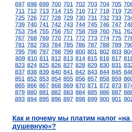
697
698
699
700
701
702
703
704
705
70
711
712
713
714
715
716
717
718
719
72
725
726
727
728
729
730
731
732
733
73
739
740
741
742
743
744
745
746
747
74
753
754
755
756
757
758
759
760
761
76
767
768
769
770
771
772
773
774
775
77
781
782
783
784
785
786
787
788
789
79
795
796
797
798
799
800
801
802
803
80
809
810
811
812
813
814
815
816
817
81
823
824
825
826
827
828
829
830
831
83
837
838
839
840
841
842
843
844
845
84
851
852
853
854
855
856
857
858
859
86
865
866
867
868
869
870
871
872
873
87
879
880
881
882
883
884
885
886
887
88
893
894
895
896
897
898
899
900
901
90
Как и почему мы платим налог «на
душевную»?