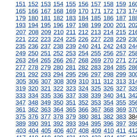
151
152
153
154
155
156
157
158
159
16
165
166
167
168
169
170
171
172
173
17
179
180
181
182
183
184
185
186
187
18
193
194
195
196
197
198
199
200
201
20
207
208
209
210
211
212
213
214
215
21
221
222
223
224
225
226
227
228
229
23
235
236
237
238
239
240
241
242
243
24
249
250
251
252
253
254
255
256
257
25
263
264
265
266
267
268
269
270
271
27
277
278
279
280
281
282
283
284
285
28
291
292
293
294
295
296
297
298
299
30
305
306
307
308
309
310
311
312
313
31
319
320
321
322
323
324
325
326
327
32
333
334
335
336
337
338
339
340
341
34
347
348
349
350
351
352
353
354
355
35
361
362
363
364
365
366
367
368
369
37
375
376
377
378
379
380
381
382
383
38
389
390
391
392
393
394
395
396
397
39
403
404
405
406
407
408
409
410
411
41