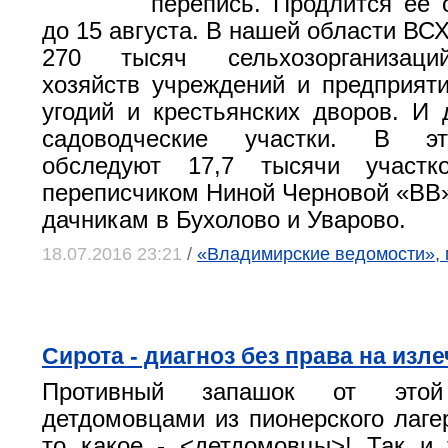
перепись. Продлится ее 
до 15 августа. В нашей области ВС
270 тысяч сельхозорганизаци
хозяйств учреждений и предприят
угодий и крестьянских дворов. И
садоводческие участки. В эт
обследуют 17,7 тысячи участк
переписчиком Ниной Черновой «ВВ»
дачникам в Бухолово и Уварово.
18.07.2016 23:21
/
«Владимирские ведомости», 
Сирота - диагноз без права на изл
Противный запашок от это
детдомовцами из пионерского лагер
то какое - <детдомовцы>! Так и 