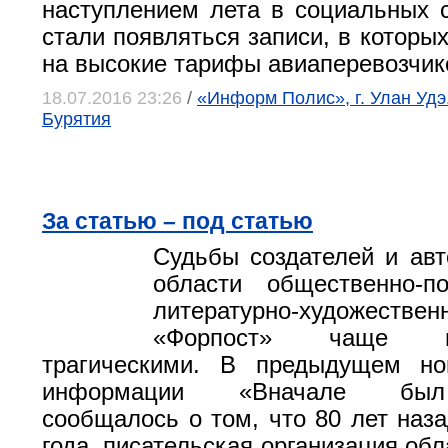
наступлением лета в социальных 
стали появляться записи, в которы
на высокие тарифы авиаперевозчик
18.07.2016 23:26
/
«Информ Полис», г. Улан Удэ
Бурятия
За статью – под статью
Судьбы создателей и авт
области общественно-по
литературно-художестве
«Форпост» чаще 
трагическими. В предыдущем н
информации «Вначале был
сообщалось о том, что 80 лет наза
года, писательская организация об