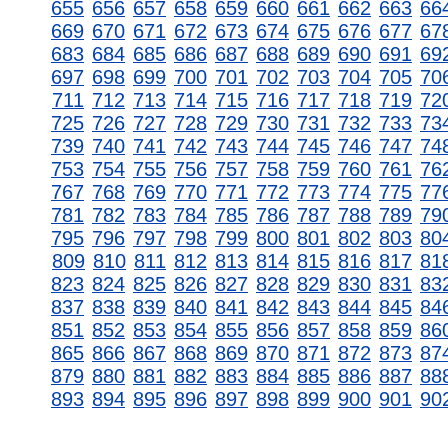
655
656
657
658
659
660
661
662
663
66
669
670
671
672
673
674
675
676
677
67
683
684
685
686
687
688
689
690
691
69
697
698
699
700
701
702
703
704
705
70
711
712
713
714
715
716
717
718
719
72
725
726
727
728
729
730
731
732
733
73
739
740
741
742
743
744
745
746
747
74
753
754
755
756
757
758
759
760
761
76
767
768
769
770
771
772
773
774
775
77
781
782
783
784
785
786
787
788
789
79
795
796
797
798
799
800
801
802
803
80
809
810
811
812
813
814
815
816
817
81
823
824
825
826
827
828
829
830
831
83
837
838
839
840
841
842
843
844
845
84
851
852
853
854
855
856
857
858
859
86
865
866
867
868
869
870
871
872
873
87
879
880
881
882
883
884
885
886
887
88
893
894
895
896
897
898
899
900
901
90