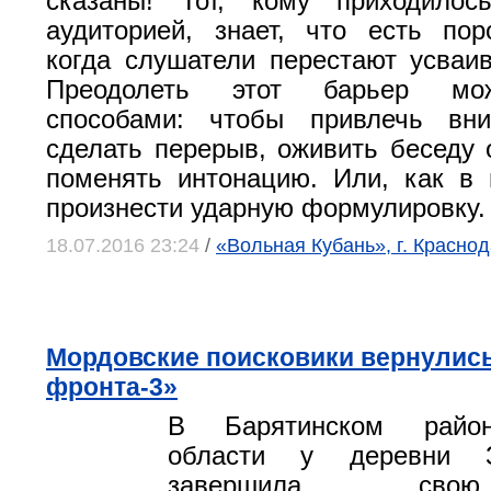
сказаны! Тот, кому приходило
аудиторией, знает, что есть пор
когда слушатели перестают усваив
Преодолеть этот барьер мо
способами: чтобы привлечь вн
сделать перерыв, оживить беседу 
поменять интонацию. Или, как в
произнести ударную формулировку.
18.07.2016 23:24
/
«Вольная Кубань», г. Красно
Мордовские поисковики вернулись
фронта-3»
В Барятинском райо
области у деревни 
завершила сво