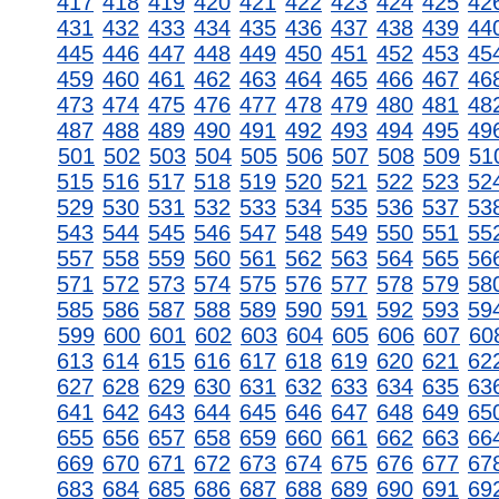
417
418
419
420
421
422
423
424
425
42
431
432
433
434
435
436
437
438
439
44
445
446
447
448
449
450
451
452
453
45
459
460
461
462
463
464
465
466
467
46
473
474
475
476
477
478
479
480
481
48
487
488
489
490
491
492
493
494
495
49
501
502
503
504
505
506
507
508
509
51
515
516
517
518
519
520
521
522
523
52
529
530
531
532
533
534
535
536
537
53
543
544
545
546
547
548
549
550
551
55
557
558
559
560
561
562
563
564
565
56
571
572
573
574
575
576
577
578
579
58
585
586
587
588
589
590
591
592
593
59
599
600
601
602
603
604
605
606
607
60
613
614
615
616
617
618
619
620
621
62
627
628
629
630
631
632
633
634
635
63
641
642
643
644
645
646
647
648
649
65
655
656
657
658
659
660
661
662
663
66
669
670
671
672
673
674
675
676
677
67
683
684
685
686
687
688
689
690
691
69