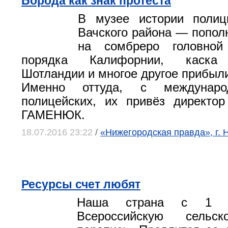
Борода как знак протеста
В музее истории поли
Вачского района — попол
на сомбреро головной
порядка Калифорнии, каска 
Шотландии и многое другое прибыли
Именно оттуда, с междунаро
полицейских, их привёз директо
ГАМЕНЮК.
18.07.2016 23:22
/
«Нижегородская правда», г.
Ресурсы счет любят
Наша страна с 1 и
Всероссийскую сельско