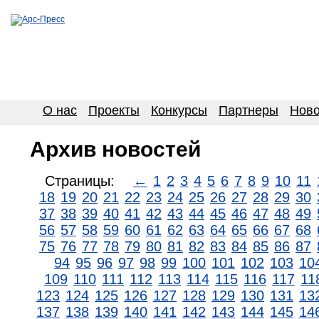
О нас
Проекты
Конкурсы
Партнеры
Ново
Архив новостей
Страницы:
←
1
2
3
4
5
6
7
8
9
10
11
18
19
20
21
22
23
24
25
26
27
28
29
30
37
38
39
40
41
42
43
44
45
46
47
48
49
56
57
58
59
60
61
62
63
64
65
66
67
68
75
76
77
78
79
80
81
82
83
84
85
86
87
94
95
96
97
98
99
100
101
102
103
10
109
110
111
112
113
114
115
116
117
11
123
124
125
126
127
128
129
130
131
13
137
138
139
140
141
142
143
144
145
14