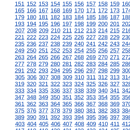
151
152
153
154
155
156
157
158
159
16
165
166
167
168
169
170
171
172
173
17
179
180
181
182
183
184
185
186
187
18
193
194
195
196
197
198
199
200
201
20
207
208
209
210
211
212
213
214
215
21
221
222
223
224
225
226
227
228
229
23
235
236
237
238
239
240
241
242
243
24
249
250
251
252
253
254
255
256
257
25
263
264
265
266
267
268
269
270
271
27
277
278
279
280
281
282
283
284
285
28
291
292
293
294
295
296
297
298
299
30
305
306
307
308
309
310
311
312
313
31
319
320
321
322
323
324
325
326
327
32
333
334
335
336
337
338
339
340
341
34
347
348
349
350
351
352
353
354
355
35
361
362
363
364
365
366
367
368
369
37
375
376
377
378
379
380
381
382
383
38
389
390
391
392
393
394
395
396
397
39
403
404
405
406
407
408
409
410
411
41