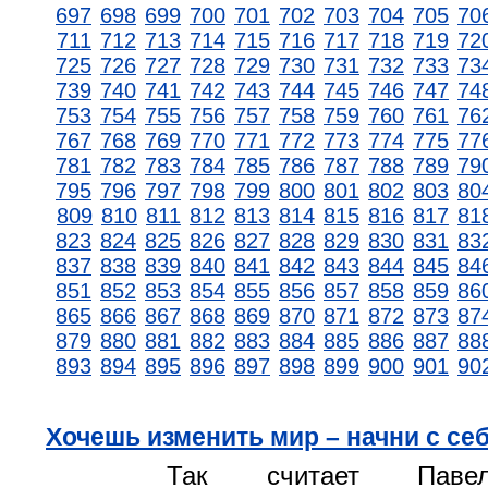
697
698
699
700
701
702
703
704
705
70
711
712
713
714
715
716
717
718
719
72
725
726
727
728
729
730
731
732
733
73
739
740
741
742
743
744
745
746
747
74
753
754
755
756
757
758
759
760
761
76
767
768
769
770
771
772
773
774
775
77
781
782
783
784
785
786
787
788
789
79
795
796
797
798
799
800
801
802
803
80
809
810
811
812
813
814
815
816
817
81
823
824
825
826
827
828
829
830
831
83
837
838
839
840
841
842
843
844
845
84
851
852
853
854
855
856
857
858
859
86
865
866
867
868
869
870
871
872
873
87
879
880
881
882
883
884
885
886
887
88
893
894
895
896
897
898
899
900
901
90
Хочешь изменить мир – начни с се
Так считает Павел