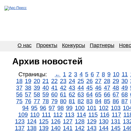
О нас
Проекты
Конкурсы
Партнеры
Ново
Архив новостей
Страницы:
←
1
2
3
4
5
6
7
8
9
10
11
18
19
20
21
22
23
24
25
26
27
28
29
30
37
38
39
40
41
42
43
44
45
46
47
48
49
56
57
58
59
60
61
62
63
64
65
66
67
68
75
76
77
78
79
80
81
82
83
84
85
86
87
94
95
96
97
98
99
100
101
102
103
10
109
110
111
112
113
114
115
116
117
11
123
124
125
126
127
128
129
130
131
13
137
138
139
140
141
142
143
144
145
14