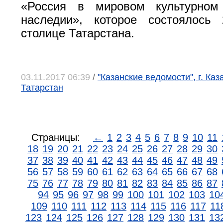
«Россия в мировом культурном
наследии», которое состоялось
столице Татарстана.
03.11.2017 06:39
/
"Казанские ведомости", г. Каз
Татарстан
Страницы:
←
1
2
3
4
5
6
7
8
9
10
11
18
19
20
21
22
23
24
25
26
27
28
29
30
37
38
39
40
41
42
43
44
45
46
47
48
49
56
57
58
59
60
61
62
63
64
65
66
67
68
75
76
77
78
79
80
81
82
83
84
85
86
87
94
95
96
97
98
99
100
101
102
103
10
109
110
111
112
113
114
115
116
117
11
123
124
125
126
127
128
129
130
131
13