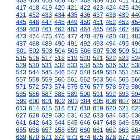
403
404
405
406
407
408
409
410
411
41
417
418
419
420
421
422
423
424
425
42
431
432
433
434
435
436
437
438
439
44
445
446
447
448
449
450
451
452
453
45
459
460
461
462
463
464
465
466
467
46
473
474
475
476
477
478
479
480
481
48
487
488
489
490
491
492
493
494
495
49
501
502
503
504
505
506
507
508
509
51
515
516
517
518
519
520
521
522
523
52
529
530
531
532
533
534
535
536
537
53
543
544
545
546
547
548
549
550
551
55
557
558
559
560
561
562
563
564
565
56
571
572
573
574
575
576
577
578
579
58
585
586
587
588
589
590
591
592
593
59
599
600
601
602
603
604
605
606
607
60
613
614
615
616
617
618
619
620
621
62
627
628
629
630
631
632
633
634
635
63
641
642
643
644
645
646
647
648
649
65
655
656
657
658
659
660
661
662
663
66
669
670
671
672
673
674
675
676
677
67