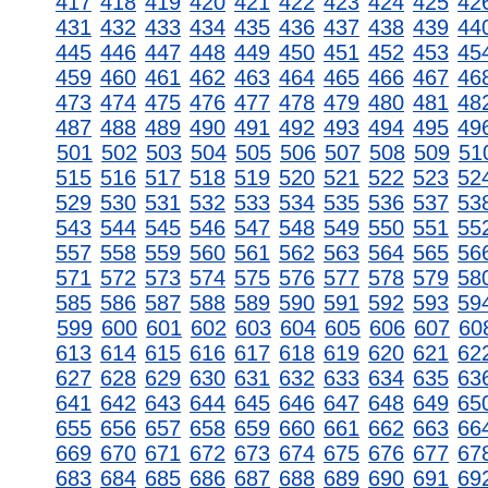
417
418
419
420
421
422
423
424
425
42
431
432
433
434
435
436
437
438
439
44
445
446
447
448
449
450
451
452
453
45
459
460
461
462
463
464
465
466
467
46
473
474
475
476
477
478
479
480
481
48
487
488
489
490
491
492
493
494
495
49
501
502
503
504
505
506
507
508
509
51
515
516
517
518
519
520
521
522
523
52
529
530
531
532
533
534
535
536
537
53
543
544
545
546
547
548
549
550
551
55
557
558
559
560
561
562
563
564
565
56
571
572
573
574
575
576
577
578
579
58
585
586
587
588
589
590
591
592
593
59
599
600
601
602
603
604
605
606
607
60
613
614
615
616
617
618
619
620
621
62
627
628
629
630
631
632
633
634
635
63
641
642
643
644
645
646
647
648
649
65
655
656
657
658
659
660
661
662
663
66
669
670
671
672
673
674
675
676
677
67
683
684
685
686
687
688
689
690
691
69