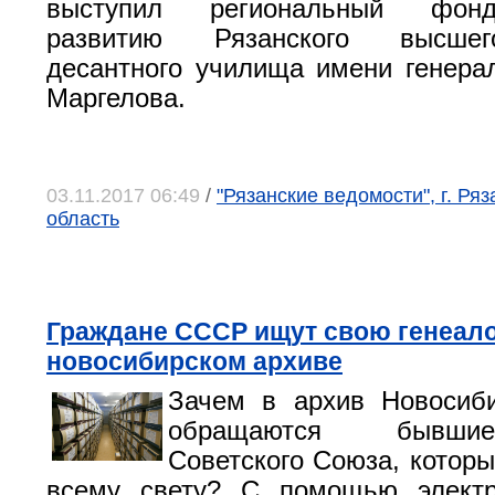
выступил региональный фонд
развитию Рязанского высшег
десантного училища имени генера
Маргелова.
03.11.2017 06:49
/
"Рязанские ведомости", г. Ряз
область
Граждане СССР ищут свою генеал
новосибирском архиве
Зачем в архив Новосиби
обращаются бывши
Советского Союза, которы
всему свету? С помощью электр