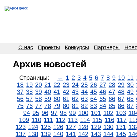
О нас
Проекты
Конкурсы
Партнеры
Ново
Архив новостей
Страницы:
←
1
2
3
4
5
6
7
8
9
10
11
18
19
20
21
22
23
24
25
26
27
28
29
30
37
38
39
40
41
42
43
44
45
46
47
48
49
56
57
58
59
60
61
62
63
64
65
66
67
68
75
76
77
78
79
80
81
82
83
84
85
86
87
94
95
96
97
98
99
100
101
102
103
10
109
110
111
112
113
114
115
116
117
11
123
124
125
126
127
128
129
130
131
13
137
138
139
140
141
142
143
144
145
14