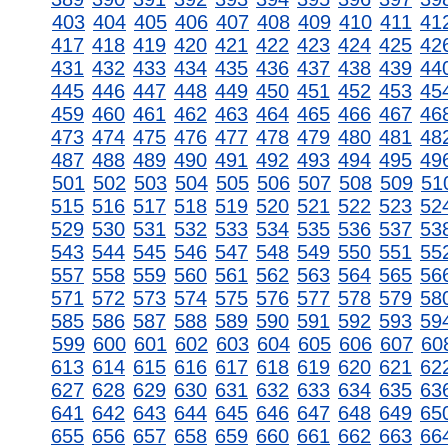
403
404
405
406
407
408
409
410
411
41
417
418
419
420
421
422
423
424
425
42
431
432
433
434
435
436
437
438
439
44
445
446
447
448
449
450
451
452
453
45
459
460
461
462
463
464
465
466
467
46
473
474
475
476
477
478
479
480
481
48
487
488
489
490
491
492
493
494
495
49
501
502
503
504
505
506
507
508
509
51
515
516
517
518
519
520
521
522
523
52
529
530
531
532
533
534
535
536
537
53
543
544
545
546
547
548
549
550
551
55
557
558
559
560
561
562
563
564
565
56
571
572
573
574
575
576
577
578
579
58
585
586
587
588
589
590
591
592
593
59
599
600
601
602
603
604
605
606
607
60
613
614
615
616
617
618
619
620
621
62
627
628
629
630
631
632
633
634
635
63
641
642
643
644
645
646
647
648
649
65
655
656
657
658
659
660
661
662
663
66