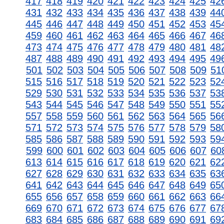
417
418
419
420
421
422
423
424
425
42
431
432
433
434
435
436
437
438
439
44
445
446
447
448
449
450
451
452
453
45
459
460
461
462
463
464
465
466
467
46
473
474
475
476
477
478
479
480
481
48
487
488
489
490
491
492
493
494
495
49
501
502
503
504
505
506
507
508
509
51
515
516
517
518
519
520
521
522
523
52
529
530
531
532
533
534
535
536
537
53
543
544
545
546
547
548
549
550
551
55
557
558
559
560
561
562
563
564
565
56
571
572
573
574
575
576
577
578
579
58
585
586
587
588
589
590
591
592
593
59
599
600
601
602
603
604
605
606
607
60
613
614
615
616
617
618
619
620
621
62
627
628
629
630
631
632
633
634
635
63
641
642
643
644
645
646
647
648
649
65
655
656
657
658
659
660
661
662
663
66
669
670
671
672
673
674
675
676
677
67
683
684
685
686
687
688
689
690
691
69