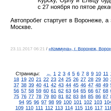
Курску, Орлу и Ельцу буд
с 27 ноября по пятое дека
Автопробег стартует в Воронеже, а
Москве.
23.11.2017 06:21
/
«Коммуна», г. Воронеж, Воро
Страницы:
←
1
2
3
4
5
6
7
8
9
10
11
18
19
20
21
22
23
24
25
26
27
28
29
30
37
38
39
40
41
42
43
44
45
46
47
48
49
56
57
58
59
60
61
62
63
64
65
66
67
68
75
76
77
78
79
80
81
82
83
84
85
86
87
94
95
96
97
98
99
100
101
102
103
10
109
110
111
112
113
114
115
116
117
11