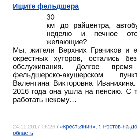
Ищите фельдшера
30
км до райцентра, автоб
неделю и печное ото
желающие?
Мы, жители Верхних Грачиков и 
окрестных хуторов, остались бе
обслуживания. Долгое вр
фельдшерско-акушерском пун
Валентина Викторовна Иванихина
2016 года она ушла на пенсию. С 
работать некому…
24.11.2017 06:26
/
«Крестьянин», г. Ростов-на-Д
область