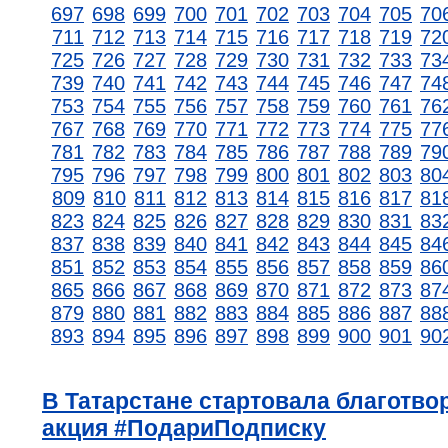
697
698
699
700
701
702
703
704
705
70
711
712
713
714
715
716
717
718
719
72
725
726
727
728
729
730
731
732
733
73
739
740
741
742
743
744
745
746
747
74
753
754
755
756
757
758
759
760
761
76
767
768
769
770
771
772
773
774
775
77
781
782
783
784
785
786
787
788
789
79
795
796
797
798
799
800
801
802
803
80
809
810
811
812
813
814
815
816
817
81
823
824
825
826
827
828
829
830
831
83
837
838
839
840
841
842
843
844
845
84
851
852
853
854
855
856
857
858
859
86
865
866
867
868
869
870
871
872
873
87
879
880
881
882
883
884
885
886
887
88
893
894
895
896
897
898
899
900
901
90
В Татарстане стартовала благотво
акция #ПодариПодписку