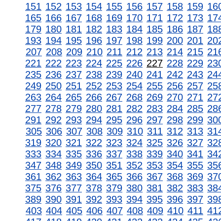
151
152
153
154
155
156
157
158
159
16
165
166
167
168
169
170
171
172
173
17
179
180
181
182
183
184
185
186
187
18
193
194
195
196
197
198
199
200
201
20
207
208
209
210
211
212
213
214
215
21
221
222
223
224
225
226
227
228
229
23
235
236
237
238
239
240
241
242
243
24
249
250
251
252
253
254
255
256
257
25
263
264
265
266
267
268
269
270
271
27
277
278
279
280
281
282
283
284
285
28
291
292
293
294
295
296
297
298
299
30
305
306
307
308
309
310
311
312
313
31
319
320
321
322
323
324
325
326
327
32
333
334
335
336
337
338
339
340
341
34
347
348
349
350
351
352
353
354
355
35
361
362
363
364
365
366
367
368
369
37
375
376
377
378
379
380
381
382
383
38
389
390
391
392
393
394
395
396
397
39
403
404
405
406
407
408
409
410
411
41