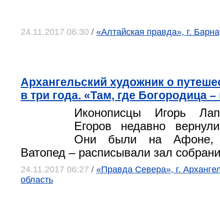
24.11.2017 06:30
/
«Алтайская правда», г. Барна
Архангельский художник о путеше
в три года. «Там, где Богородица –
Иконописцы Игорь Ла
Егоров недавно вернули
Они были на Афоне, 
Ватопед – расписывали зал собрани
24.11.2017 06:27
/
«Правда Севера», г. Арханге
область