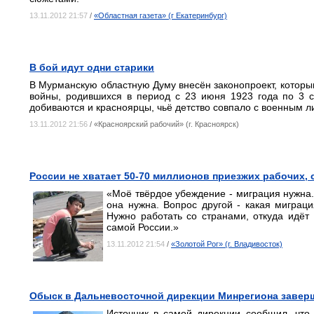
13.11.2012 21:57
/
«Областная газета» (г Екатеринбург)
В бой идут одни старики
В Мурманскую областную Думу внесён законопроект, которы
войны, родившихся в период с 23 июня 1923 года по 3 с
добиваются и красноярцы, чьё детство совпало с военным л
13.11.2012 21:56
/ «Красноярский рабочий» (г. Красноярск)
России не хватает 50-70 миллионов приезжих рабочих, 
«Моё твёрдое убеждение - миграция нужна..
она нужна. Вопрос другой - какая миграц
Нужно работать со странами, откуда идёт
самой России.»
13.11.2012 21:54
/
«Золотой Рог» (г. Владивосток)
Обыск в Дальневосточной дирекции Минрегиона заверш
Источник в самой дирекции сообщил, что