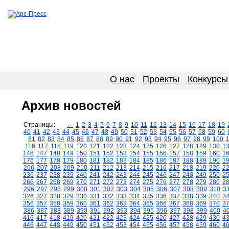
О нас
Проекты
Конкурсы
Архив новостей
Страницы:
←
1
2
3
4
5
6
7
8
9
10
11
12
13
14
15
16
17
18
19
40
41
42
43
44
45
46
47
48
49
50
51
52
53
54
55
56
57
58
59
60
81
82
83
84
85
86
87
88
89
90
91
92
93
94
95
96
97
98
99
100
116
117
118
119
120
121
122
123
124
125
126
127
128
129
130
1
146
147
148
149
150
151
152
153
154
155
156
157
158
159
160
1
176
177
178
179
180
181
182
183
184
185
186
187
188
189
190
1
206
207
208
209
210
211
212
213
214
215
216
217
218
219
220
2
236
237
238
239
240
241
242
243
244
245
246
247
248
249
250
2
266
267
268
269
270
271
272
273
274
275
276
277
278
279
280
2
296
297
298
299
300
301
302
303
304
305
306
307
308
309
310
3
326
327
328
329
330
331
332
333
334
335
336
337
338
339
340
3
356
357
358
359
360
361
362
363
364
365
366
367
368
369
370
3
386
387
388
389
390
391
392
393
394
395
396
397
398
399
400
4
416
417
418
419
420
421
422
423
424
425
426
427
428
429
430
4
446
447
448
449
450
451
452
453
454
455
456
457
458
459
460
4