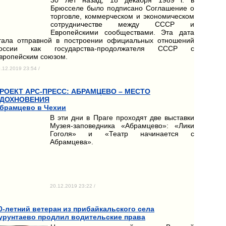
Брюсселе было подписано Соглашение о
торговле, коммерческом и экономическом
сотрудничестве между СССР и
Европейскими сообществами. Эта дата
тала отправной в построении официальных отношений
оссии как государства-продолжателя СССР с
вропейским союзом.
.12.2019 23:54 /
РОЕКТ АРС-ПРЕСС: АБРАМЦЕВО – МЕСТО
ДОХНОВЕНИЯ
брамцево в Чехии
В эти дни в Праге проходят две выставки
Музея-заповедника «Абрамцево»: «Лики
Гоголя» и «Театр начинается с
Абрамцева».
20.12.2019 23:22 /
0-летний ветеран из прибайкальского села
урунтаево продлил водительские права