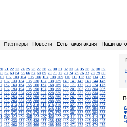
Партнеры
Новости
Есть такая акция
Наши авт
20
21
22
23
24
25
26
27
28
29
30
31
32
33
34
35
36
37
38
39
61
62
63
64
65
66
67
68
69
70
71
72
73
74
75
76
77
78
79
80
101
102
103
104
105
106
107
108
109
110
111
112
113
114
115
31
132
133
134
135
136
137
138
139
140
141
142
143
144
145
61
162
163
164
165
166
167
168
169
170
171
172
173
174
175
91
192
193
194
195
196
197
198
199
200
201
202
203
204
205
21
222
223
224
225
226
227
228
229
230
231
232
233
234
235
51
252
253
254
255
256
257
258
259
260
261
262
263
264
265
П
81
282
283
284
285
286
287
288
289
290
291
292
293
294
295
11
312
313
314
315
316
317
318
319
320
321
322
323
324
325
С
41
342
343
344
345
346
347
348
349
350
351
352
353
354
355
Ф
71
372
373
374
375
376
377
378
379
380
381
382
383
384
385
Р
01
402
403
404
405
406
407
408
409
410
411
412
413
414
415
31
432
433
434
435
436
437
438
439
440
441
442
443
444
445
«
61
462
463
464
465
466
467
468
469
470
471
472
473
474
475