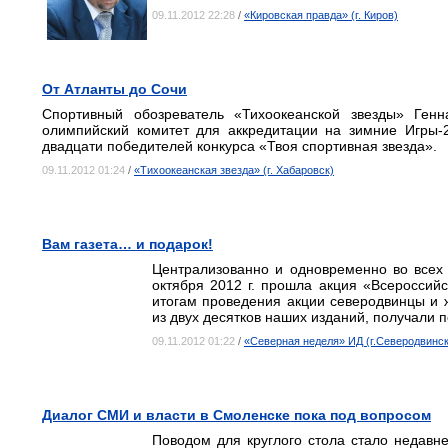
09.11.2012 22:28
/
«Кировская правда» (г. Киров)
От Атланты до Сочи
Спортивный обозреватель «Тихоокеанской звезды» Ген
олимпийский комитет для аккредитации на зимние Игры-2
двадцати победителей конкурса «Твоя спортивная звезда».
09.11.2012 01:24
/
«Тихоокеанская звезда» (г. Хабаровск)
Вам газета… и подарок!
Централизованно и одновременно во всех
октября 2012 г. прошла акция «Всероссийс
итогам проведения акции северодвинцы и 
из двух десятков наших изданий, получали п
09.11.2012 01:22
/
«Северная неделя» ИД (г.Северодвинск
Диалог СМИ и власти в Смоленске пока под вопросом
Поводом для круглого стола стало недавн