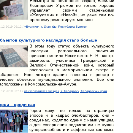
Несмотря на почтенный возраст, Василий
Леонидович Угрюмов не только хорошо
управляет своими старенькими
«Жигулями» и «Нивой», но даже сам по-
прежнему ремонтирует машины.
.12.2019 06:12 /
«Бурятия», г. Улан-Удэ, Республика Бурятия
бъектов культурного наследия стало больше
В этом году статус объекта культурного
наследия регионального значения
присвоен могиле Несвитского Н. Н., контр-
адмирала, участника Гражданской и
Великой Отечественной войн, который
расположен в мемориальном сквере в
абаровске. Еще четыре здания внесены в реестр в
ачестве объектов муниципального значения. Все они
асположены в Комсомольске-на-Амуре.
.12.2019 06:11 /
«Тихоокеанская звезда», г. Хабаровск, Хабаровский край
ерои – среди нас
Герои живут не только на страницах
эпосов и в кадрах блокбастеров, они –
среди нас, ходят по одним с нами улицам,
а для совершения подвигов им не нужны
суперспособности и эффектные костюмы.