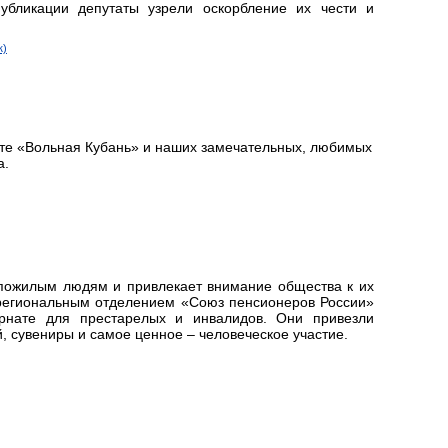
убликации депутаты узрели оскорбление их чести и
к)
ете «Вольная Кубань» и наших замечательных, любимых
а.
 пожилым людям и привлекает внимание общества к их
региональным отделением «Союз пенсионеров России»
рнате для престарелых и инвалидов. Они привезли
, сувениры и самое ценное – человеческое участие.