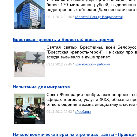
более 170 миллионов рублей, выделенных 
недостроенных объектов Дальневосточного 
09.11.2012 22:46
/
«Золотой Рог» (г. Владивосток)
Брестская крепость и Берестье: связь времен
Святая святых Брестчины, всей Белорус
"Брестская крепость-герой". Не скажу про 
всегда вызывало в душе трепет.
09.11.2012 22:45
/
Красноярский рабочий
Испытание для мигрантов
Совет Федерации одобрил законопроект, с
сферах торговли, услуг и ЖКХ, обязаны про
от воплощения в жизнь инициативу властей 
09.11.2012 22:43
/
«Росбалт»
Начало космической эры на страницах газеты «Правда»