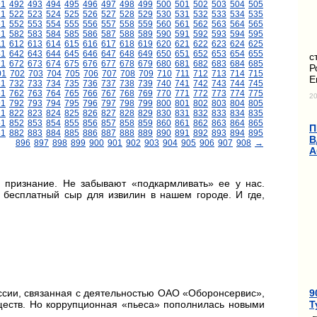
91
492
493
494
495
496
497
498
499
500
501
502
503
504
505
21
522
523
524
525
526
527
528
529
530
531
532
533
534
535
51
552
553
554
555
556
557
558
559
560
561
562
563
564
565
81
582
583
584
585
586
587
588
589
590
591
592
593
594
595
11
612
613
614
615
616
617
618
619
620
621
622
623
624
625
41
642
643
644
645
646
647
648
649
650
651
652
653
654
655
с
71
672
673
674
675
676
677
678
679
680
681
682
683
684
685
Р
01
702
703
704
705
706
707
708
709
710
711
712
713
714
715
Е
31
732
733
734
735
736
737
738
739
740
741
742
743
744
745
61
762
763
764
765
766
767
768
769
770
771
772
773
774
775
20
91
792
793
794
795
796
797
798
799
800
801
802
803
804
805
21
822
823
824
825
826
827
828
829
830
831
832
833
834
835
51
852
853
854
855
856
857
858
859
860
861
862
863
864
865
П
81
882
883
884
885
886
887
888
889
890
891
892
893
894
895
В
896
897
898
899
900
901
902
903
904
905
906
907
908
→
А
 признание. Не забывают «подкармливать» ее у нас.
 бесплатный сыр для извилин в нашем городе. И где,
9
ссии, связанная с деятельностью ОАО «Оборонсервис»,
Т
бществ. Но коррупционная «пьеса» пополнилась новыми