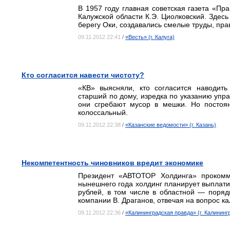
В 1957 году главная советская газета «Пра
Калужской области К.Э. Циолковский. Здес
берегу Оки, создавались смелые труды, пра
09.11.2012 22:41
/
«Весть» (г. Калуга)
Кто согласится навести чистоту?
«КВ» выясняли, кто согласится наводить
старший по дому, изредка по указанию уп
они сгребают мусор в мешки. Но постоя
колоссальный.
09.11.2012 22:38
/
«Казанские ведомости» (г. Казань)
Некомпетентность чиновников вредит экономике
Президент «АВТОТОР Холдинга» прокомм
нынешнего года холдинг планирует выплат
рублей, в том числе в областной — поряд
компании В. Драганов, отвечая на вопрос к
09.11.2012 22:36
/
«Калининградская правда» (г. Калининг