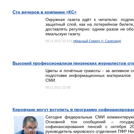
Сто вечеров в компании «КС»
Окружная газета идёт к читателю: подпи
защитный слой, как на лотерейном билете,
доставлять регулярно: одним разом не обо
ямальскую газету.
09.11.2012 22:33
/
«Красный Север» (г. Салехард)
Высокий профессионализм пензенских журналистов отм
Цветы и почётные грамоты - за активное 
подготовке информационных материалов. 
СМИ.
09.11.2012 22:30
Кировчане могут вступить в программу софинансирован
Сегодня федеральные СМИ комментируют
Основной тон сообщений – государ
софинансирования пенсий с октября 2
руководитель кировского отделения ПФР Ни