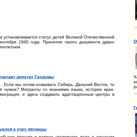
20
м устанавливается статус детей Великой Отечественной
О
ентября 1945 года. Принятия такого документа давно
ихолетьем.
Х
считает депутат Госдумы
к
. Если мы хотим осваивать Сибирь, Дальний Восток, то
р
ия нужна? Мигранты со знаниями языка, истории края.
 миграция, и здесь создавать адаптационные центры в
20
Г
ился к утру пятницы
 обыски прошли в рамках уголовного дела о хищении