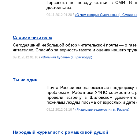
Горсовета по поводу статьи в СМИ. В п
достоинства.
09.11.2012 01:20
/
«О чем говорит Смоленск» (г. Смоленс
Слово к читателю
Сегодняшний небольшой обзор читательской почты — о газ
читателях. Спасибо за верность газете и оценку нашего труд
09.11.2012 01:18
/
«Вольная Кубань» (г. Краснодар)
Ты не один
Почта России всегда оказывает поддержку
проблемам. Работники УФПС совместно с 
провели встречу в Шиловском доме-инте
пожилым людям письма от взрослых и детей
09.11.2012 01:16
/
«Рязанские ведомости» (г. Рязань)
Народный журналист с ромашковой душой