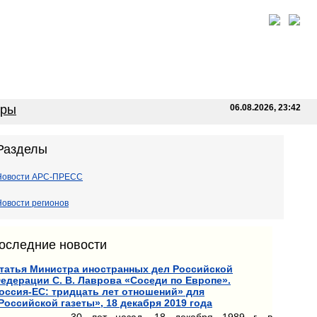
оры
06.08.2026, 23:42
Разделы
Новости АРС-ПРЕСС
Новости регионов
оследние новости
татья Министра иностранных дел Российской
едерации С. В. Лаврова «Соседи по Европе».
оссия-ЕС: тридцать лет отношений» для
Российской газеты», 18 декабря 2019 года
30 лет назад, 18 декабря 1989 г. в