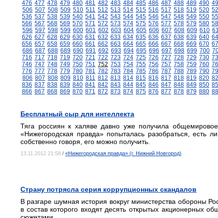
476
477
478
479
480
481
482
483
484
485
486
487
488
489
490
4
506
507
508
509
510
511
512
513
514
515
516
517
518
519
520
5
536
537
538
539
540
541
542
543
544
545
546
547
548
549
550
5
566
567
568
569
570
571
572
573
574
575
576
577
578
579
580
5
596
597
598
599
600
601
602
603
604
605
606
607
608
609
610
6
626
627
628
629
630
631
632
633
634
635
636
637
638
639
640
6
656
657
658
659
660
661
662
663
664
665
666
667
668
669
670
6
686
687
688
689
690
691
692
693
694
695
696
697
698
699
700
7
716
717
718
719
720
721
722
723
724
725
726
727
728
729
730
7
746
747
748
749
750
751
752
753
754
755
756
757
758
759
760
7
776
777
778
779
780
781
782
783
784
785
786
787
788
789
790
7
806
807
808
809
810
811
812
813
814
815
816
817
818
819
820
8
836
837
838
839
840
841
842
843
844
845
846
847
848
849
850
8
866
867
868
869
870
871
872
873
874
875
876
877
878
879
880
8
Бесплатный сыр для интеллекта
Тяга россиян к халяве давно уже получила общемировое
«Нижегородская правда» попыталась разобраться, есть ли
собственно говоря, его можно получить.
13.11.2012 21:58
/
«Нижегородская правда» (г. Нижний Новгород)
Страну потрясла серия коррупционных скандалов
В разгаре шумная история вокруг министерства обороны Ро
в состав которого входят десять открытых акционерных о
сюжетами.