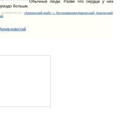
Обычные люди. Разве что сердце у них
ораздо больше.
.12.2019 06:10 /
«Камчатский край», г. Петропавловск-Камчатский, Камчатский
ай
Архив новостей